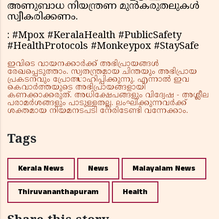
അണുബാധ നിയന്ത്രണ മുന്‍കരുതലുകള്‍
സ്വീകരിക്കണം.
: #Mpox #KeralaHealth #PublicSafety
#HealthProtocols #Monkeypox #StaySafe
ഇവിടെ വായനക്കാർക്ക് അഭിപ്രായങ്ങൾ
രേഖപ്പെടുത്താം. സ്വതന്ത്രമായ ചിന്തയും അഭിപ്രായ
പ്രകടനവും പ്രോത്സാഹിപ്പിക്കുന്നു. എന്നാൽ ഇവ
കെവാർത്തയുടെ അഭിപ്രായങ്ങളായി
കണക്കാക്കരുത്. അധിക്ഷേപങ്ങളും വിദ്വേഷ - അശ്ലീല
പരാമർശങ്ങളും പാടുള്ളതല്ല. ലംഘിക്കുന്നവർക്ക്
ശക്തമായ നിയമനടപടി നേരിടേണ്ടി വന്നേക്കാം.
Tags
Kerala News
News
Malayalam News
Thiruvananthapuram
Health