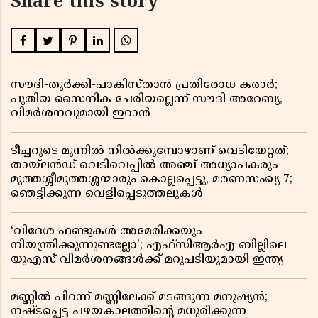
Share this story
സൗദി-തുർക്കി-പാകിസ്താൻ പ്രതിരോധ കരാർ;
പുതിയ സൈനിക ചേരിയല്ലെന്ന് സൗദി അറേബ്യ,
വിമർശനവുമായി ഇറാൻ
ടീച്ചറുടെ മുന്നിൽ നിൽക്കുമ്പോഴാണ് വെടിയേറ്റത്;
തായ്‌ലൻഡ് വെടിവെപ്പിൽ അഞ്ച് അധ്യാപകരും
മുത്തശ്ശീമുത്തശ്ശന്മാരും കൊല്ലപ്പെട്ടു, മരണസംഖ്യ 7;
ഞെട്ടിക്കുന്ന വെളിപ്പെടുത്തലുകൾ
‘വിദേശ ഫണ്ടുകൾ അമേരിക്കയും
നിയന്ത്രിക്കുന്നുണ്ടല്ലോ’; എഫ്സിആർഎ ബില്ലിലെ
യുഎസ് വിമർശനങ്ങൾക്ക് മറുപടിയുമായി ഇന്ത്യ
മണ്ണിൽ പിറന്ന് മണ്ണിലേക്ക് മടങ്ങുന്ന മനുഷ്യൻ;
നഷ്ടപ്പെട്ട പഴയകാലത്തിൻ്റെ മധുരിക്കുന്ന