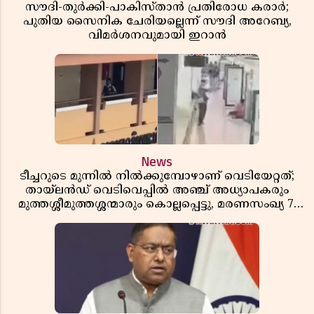
സൗദി-തുർക്കി-പാകിസ്താൻ പ്രതിരോധ കരാർ;
പുതിയ സൈനിക ചേരിയല്ലെന്ന് സൗദി അറേബ്യ,
വിമർശനവുമായി ഇറാൻ
News
ടീച്ചറുടെ മുന്നിൽ നിൽക്കുമ്പോഴാണ് വെടിയേറ്റത്;
തായ്‌ലൻഡ് വെടിവെപ്പിൽ അഞ്ച് അധ്യാപകരും
മുത്തശ്ശീമുത്തശ്ശന്മാരും കൊല്ലപ്പെട്ടു, മരണസംഖ്യ 7;
ഞെട്ടിക്കുന്ന വെളിപ്പെടുത്തലുകൾ