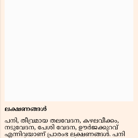
ലക്ഷണങ്ങള്‍
പനി, തീവ്രമായ തലവേദന, കഴലവീക്കം,
നടുവേദന, പേശി വേദന, ഊര്‍ജക്കുറവ്
എന്നിവയാണ് പ്രാരംഭ ലക്ഷണങ്ങള്‍. പനി