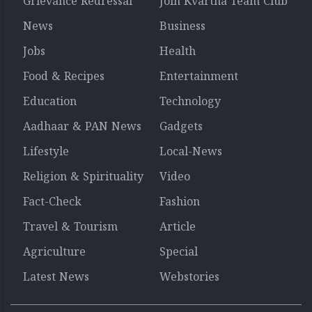
Grievance Redressal
Join Kvartha Team Club
News
Business
Jobs
Health
Food & Recipes
Entertainment
Education
Technology
Aadhaar & PAN News
Gadgets
Lifestyle
Local-News
Religion & Spirituality
Video
Fact-Check
Fashion
Travel & Tourism
Article
Agriculture
Special
Latest News
Webstories