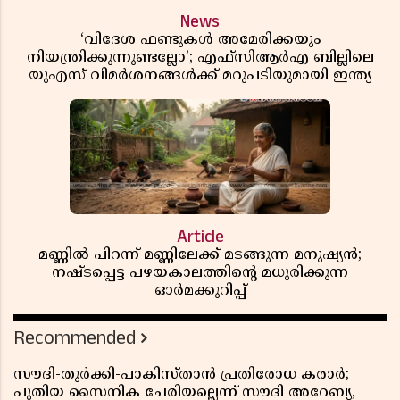
News
‘വിദേശ ഫണ്ടുകൾ അമേരിക്കയും
നിയന്ത്രിക്കുന്നുണ്ടല്ലോ’; എഫ്സിആർഎ ബില്ലിലെ
യുഎസ് വിമർശനങ്ങൾക്ക് മറുപടിയുമായി ഇന്ത്യ
Article
മണ്ണിൽ പിറന്ന് മണ്ണിലേക്ക് മടങ്ങുന്ന മനുഷ്യൻ;
നഷ്ടപ്പെട്ട പഴയകാലത്തിൻ്റെ മധുരിക്കുന്ന
ഓർമക്കുറിപ്പ്
Recommended
സൗദി-തുർക്കി-പാകിസ്താൻ പ്രതിരോധ കരാർ;
പുതിയ സൈനിക ചേരിയല്ലെന്ന് സൗദി അറേബ്യ,