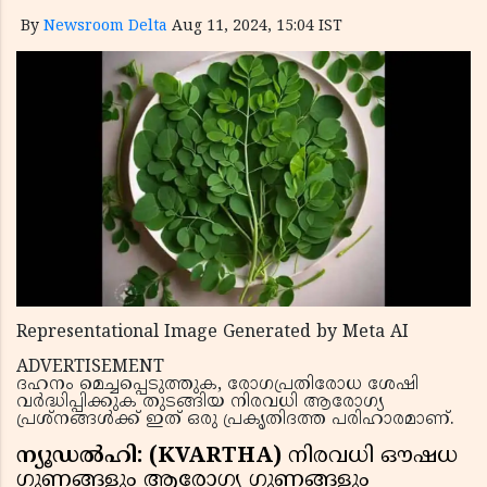
By
Newsroom Delta
Aug 11, 2024, 15:04 IST
Representational Image Generated by Meta AI
ADVERTISEMENT
ദഹനം മെച്ചപ്പെടുത്തുക, രോഗപ്രതിരോധ ശേഷി
വർദ്ധിപ്പിക്കുക തുടങ്ങിയ നിരവധി ആരോഗ്യ
പ്രശ്നങ്ങൾക്ക് ഇത് ഒരു പ്രകൃതിദത്ത പരിഹാരമാണ്.
ന്യൂഡൽഹി: (KVARTHA)
നിരവധി ഔഷധ
ഗുണങ്ങളും ആരോഗ്യ ഗുണങ്ങളും