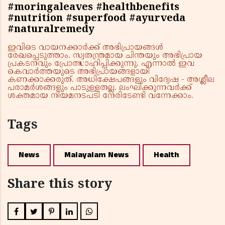
#moringaleaves #healthbenefits
#nutrition #superfood #ayurveda
#naturalremedy
ഇവിടെ വായനക്കാർക്ക് അഭിപ്രായങ്ങൾ
രേഖപ്പെടുത്താം. സ്വതന്ത്രമായ ചിന്തയും അഭിപ്രായ
പ്രകടനവും പ്രോത്സാഹിപ്പിക്കുന്നു. എന്നാൽ ഇവ
കെവാർത്തയുടെ അഭിപ്രായങ്ങളായി
കണക്കാക്കരുത്. അധിക്ഷേപങ്ങളും വിദ്വേഷ - അശ്ലീല
പരാമർശങ്ങളും പാടുള്ളതല്ല. ലംഘിക്കുന്നവർക്ക്
ശക്തമായ നിയമനടപടി നേരിടേണ്ടി വന്നേക്കാം.
Tags
News
Malayalam News
Health
Share this story