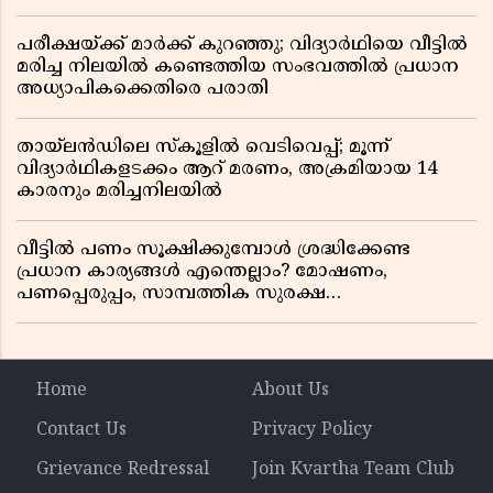
പരീക്ഷയ്ക്ക് മാർക്ക് കുറഞ്ഞു; വിദ്യാർഥിയെ വീട്ടിൽ
മരിച്ച നിലയിൽ കണ്ടെത്തിയ സംഭവത്തിൽ പ്രധാന
അധ്യാപികക്കെതിരെ പരാതി
തായ്‌ലൻഡിലെ സ്‌കൂളിൽ വെടിവെപ്പ്; മൂന്ന്
വിദ്യാർഥികളടക്കം ആറ് മരണം, അക്രമിയായ 14
കാരനും മരിച്ചനിലയിൽ
വീട്ടിൽ പണം സൂക്ഷിക്കുമ്പോൾ ശ്രദ്ധിക്കേണ്ട
പ്രധാന കാര്യങ്ങൾ എന്തെല്ലാം? മോഷണം,
പണപ്പെരുപ്പം, സാമ്പത്തിക സുരക്ഷ
എന്നിവയെക്കുറിച്ച് അറിയാം
Home
About Us
Contact Us
Privacy Policy
Grievance Redressal
Join Kvartha Team Club