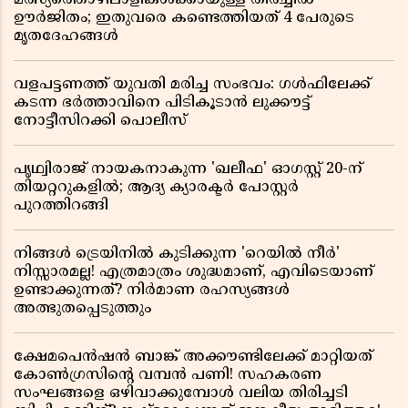
മത്സ്യത്തൊഴിലാളികൾക്കായുള്ള തിരച്ചിൽ
ഊർജിതം; ഇതുവരെ കണ്ടെത്തിയത് 4 പേരുടെ
മൃതദേഹങ്ങൾ
വളപട്ടണത്ത് യുവതി മരിച്ച സംഭവം: ഗൾഫിലേക്ക്
കടന്ന ഭർത്താവിനെ പിടികൂടാൻ ലുക്കൗട്ട്
നോട്ടീസിറക്കി പൊലീസ്
പൃഥ്വിരാജ് നായകനാകുന്ന 'ഖലീഫ' ഓഗസ്റ്റ് 20-ന്
തിയറ്ററുകളിൽ; ആദ്യ ക്യാരക്ടർ പോസ്റ്റർ
പുറത്തിറങ്ങി
നിങ്ങൾ ട്രെയിനിൽ കുടിക്കുന്ന 'റെയിൽ നീർ'
നിസ്സാരമല്ല! എത്രമാത്രം ശുദ്ധമാണ്, എവിടെയാണ്
ഉണ്ടാക്കുന്നത്? നിർമാണ രഹസ്യങ്ങൾ
അത്ഭുതപ്പെടുത്തും
ക്ഷേമപെൻഷൻ ബാങ്ക് അക്കൗണ്ടിലേക്ക് മാറ്റിയത്
കോൺഗ്രസിന്റെ വമ്പൻ പണി! സഹകരണ
സംഘങ്ങളെ ഒഴിവാക്കുമ്പോൾ വലിയ തിരിച്ചടി