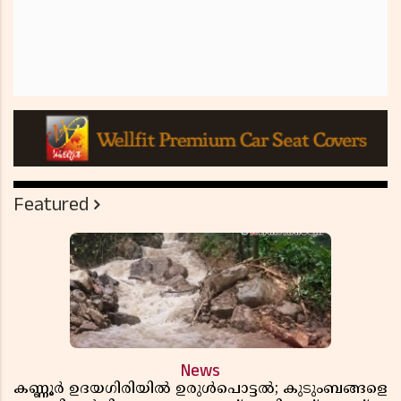
Featured
News
കണ്ണൂർ ഉദയഗിരിയിൽ ഉരുൾപൊട്ടൽ; കുടുംബങ്ങളെ