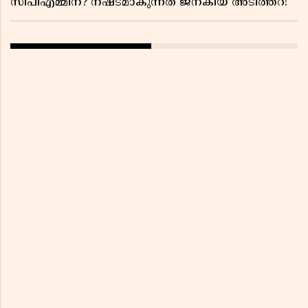
സിപിഎമ്മിന്? നഷ്ടമാകുന്നത് ജനകീയ അടിത്തറ!