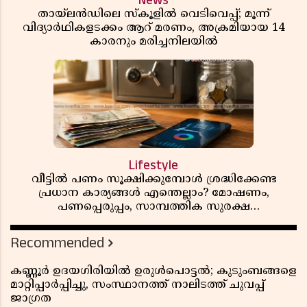
News
തായ്‌ലൻഡിലെ സ്‌കൂളിൽ വെടിവെപ്പ്; മൂന്ന്
വിദ്യാർഥികളടക്കം ആറ് മരണം, അക്രമിയായ 14
കാരനും മരിച്ചനിലയിൽ
Lifestyle
വീട്ടിൽ പണം സൂക്ഷിക്കുമ്പോൾ ശ്രദ്ധിക്കേണ്ട
പ്രധാന കാര്യങ്ങൾ എന്തെല്ലാം? മോഷണം,
പണപ്പെരുപ്പം, സാമ്പത്തിക സുരക്ഷ
എന്നിവയെക്കുറിച്ച് അറിയാം
Recommended
കണ്ണൂർ ഉദയഗിരിയിൽ ഉരുൾപൊട്ടൽ; കുടുംബങ്ങളെ
മാറ്റിപ്പാർപ്പിച്ചു, സംസ്ഥാനത്ത് നാലിടത്ത് ചുവപ്പ്
ജാഗ്രത