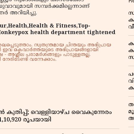
R
യുവാവുമായി സമ്പര്‍ക്കമില്ലെന്നാണ്
്‍ അറിയിച്ചു.
സ
ക
ur,Health,Health & Fitness,Top-
വീ
Monkeypox health department tightened
1
ക
്പെടുത്താം. സ്വതന്ത്രമായ ചിന്തയും അഭിപ്രായ
്നാൽ ഇവ കെവാർത്തയുടെ അഭിപ്രായങ്ങളായി
കു
 - അശ്ലീല പരാമർശങ്ങളും പാടുള്ളതല്ല.
സ
നേരിടേണ്ടി വന്നേക്കാം.
ജ
പര
വ
ക
അ
ത
മ
കുതിപ്പ്; വെള്ളിയാഴ്ച വൈകുന്നേരം
അ
് 1,10,920 രൂപയായി
മ