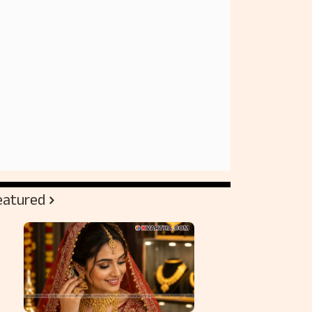
eatured