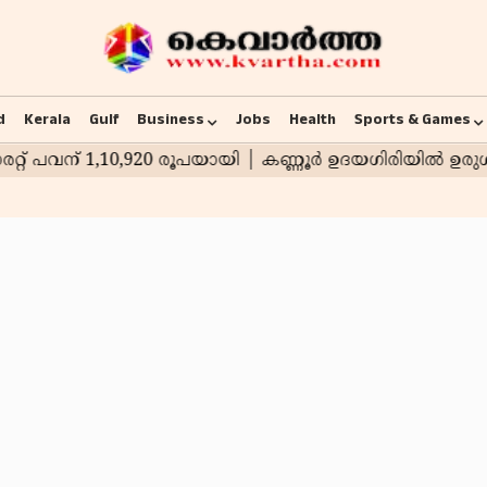
d
Kerala
Gulf
Business
Jobs
Health
Sports & Games