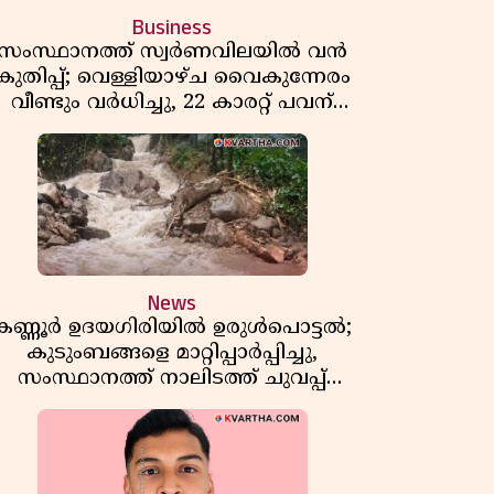
Business
സംസ്ഥാനത്ത് സ്വർണവിലയിൽ വൻ
കുതിപ്പ്; വെള്ളിയാഴ്ച വൈകുന്നേരം
വീണ്ടും വർധിച്ചു, 22 കാരറ്റ് പവന്
1,10,920 രൂപയായി
News
കണ്ണൂർ ഉദയഗിരിയിൽ ഉരുൾപൊട്ടൽ;
കുടുംബങ്ങളെ മാറ്റിപ്പാർപ്പിച്ചു,
സംസ്ഥാനത്ത് നാലിടത്ത് ചുവപ്പ്
ജാഗ്രത