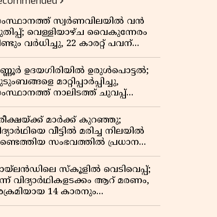
ecommended
ംസ്ഥാനത്ത് സ്വർണവിലയിൽ വൻ
ുതിപ്പ്; വെള്ളിയാഴ്ച വൈകുന്നേരം
ണ്ടും വർധിച്ചു, 22 കാരറ്റ് പവന്
,10,920 രൂപയായി
ണ്ണൂർ ഉദയഗിരിയിൽ ഉരുൾപൊട്ടൽ;
ടുംബങ്ങളെ മാറ്റിപ്പാർപ്പിച്ചു,
ംസ്ഥാനത്ത് നാലിടത്ത് ചുവപ്പ്
ാഗ്രത
ീക്ഷയ്ക്ക് മാർക്ക് കുറഞ്ഞു;
ിദ്യാർഥിയെ വീട്ടിൽ മരിച്ച നിലയിൽ
ണ്ടെത്തിയ സംഭവത്തിൽ പ്രധാന
ധ്യാപികക്കെതിരെ പരാതി
ായ്‌ലൻഡിലെ സ്‌കൂളിൽ വെടിവെപ്പ്;
ൂന്ന് വിദ്യാർഥികളടക്കം ആറ് മരണം,
ക്രമിയായ 14 കാരനും
രിച്ചനിലയിൽ