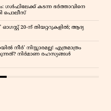
വം: ഗൾഫിലേക്ക് കടന്ന ഭർത്താവിനെ
്കി പൊലീസ്
ഗസ്റ്റ് 20-ന് തിയറ്ററുകളിൽ; ആദ്യ
യിൽ നീർ' നിസ്സാരമല്ല! എത്രമാത്രം
കുന്നത്? നിർമാണ രഹസ്യങ്ങൾ