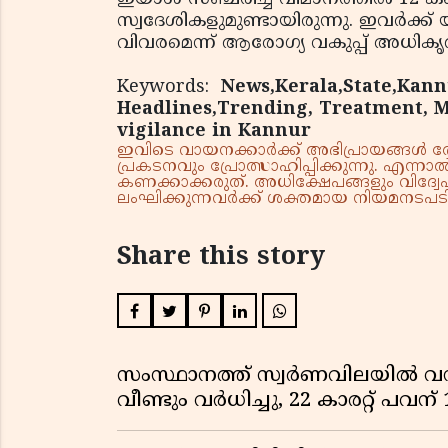
സ്വദേശികളുമുണ്ടായിരുന്നു. ഇവര്‍ക്ക് 
വിവരമെന്ന് ആരോഗ്യ വകുപ്പ് അധികൃതര
Keywords:
News,Kerala,State,Kann
Headlines,Trending, Treatment, 
vigilance in Kannur
ഇവിടെ വായനക്കാർക്ക് അഭിപ്രായങ്ങൾ രേഖപ
പ്രകടനവും പ്രോത്സാഹിപ്പിക്കുന്നു. എന
കണക്കാക്കരുത്. അധിക്ഷേപങ്ങളും വിദ്വേഷ
ലംഘിക്കുന്നവർക്ക് ശക്തമായ നിയമനടപടി 
Share this story
സംസ്ഥാനത്ത് സ്വർണവിലയിൽ വൻ 
വീണ്ടും വർധിച്ചു, 22 കാരറ്റ് പവന