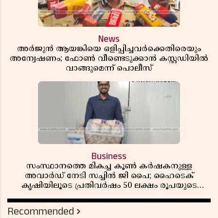
News
അർജുൻ ആയങ്കിയെ ഒളിപ്പിച്ചവർക്കെതിരെയും
അന്വേഷണം; ഫോൺ വീണ്ടെടുക്കാൻ കസ്റ്റഡിയിൽ
വാങ്ങുമെന്ന് പൊലീസ്
Business
സംസ്ഥാനത്തെ മികച്ച കൂൺ കർഷകനുള്ള
അവാർഡ് നേടി സച്ചിൻ ജി പൈ; ഹൈടെക്
കൃഷിയിലൂടെ പ്രതിവർഷം 50 ലക്ഷം രൂപയുടെ
വരുമാനം
Recommended