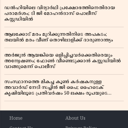
ഡൽഹിയിലെ വിദ്യാർഥി പ്രക്ഷോഭത്തിനെതിരായ
പരാമർശം; ടി ജി മോഹൻദാസ് പൊലീസ്
കസ്റ്റഡിയിൽ
ആലക്കോട് മരം മുറിക്കുന്നതിനിടെ അപകടം;
തലയിൽ മരം വീണ് തൊഴിലാളിക്ക് ദാരുണാന്ത്യം
അർജുൻ ആയങ്കിയെ ഒളിപ്പിച്ചവർക്കെതിരെയും
അന്വേഷണം; ഫോൺ വീണ്ടെടുക്കാൻ കസ്റ്റഡിയിൽ
വാങ്ങുമെന്ന് പൊലീസ്
സംസ്ഥാനത്തെ മികച്ച കൂൺ കർഷകനുള്ള
അവാർഡ് നേടി സച്ചിൻ ജി പൈ; ഹൈടെക്
കൃഷിയിലൂടെ പ്രതിവർഷം 50 ലക്ഷം രൂപയുടെ
വരുമാനം
Home
About Us