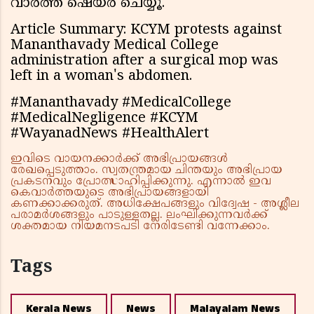
വാർത്ത ഷെയർ ചെയ്യൂ.
Article Summary: KCYM protests against
Mananthavady Medical College
administration after a surgical mop was
left in a woman's abdomen.
#Mananthavady #MedicalCollege
#MedicalNegligence #KCYM
#WayanadNews #HealthAlert
ഇവിടെ വായനക്കാർക്ക് അഭിപ്രായങ്ങൾ
രേഖപ്പെടുത്താം. സ്വതന്ത്രമായ ചിന്തയും അഭിപ്രായ
പ്രകടനവും പ്രോത്സാഹിപ്പിക്കുന്നു. എന്നാൽ ഇവ
കെവാർത്തയുടെ അഭിപ്രായങ്ങളായി
കണക്കാക്കരുത്. അധിക്ഷേപങ്ങളും വിദ്വേഷ - അശ്ലീല
പരാമർശങ്ങളും പാടുള്ളതല്ല. ലംഘിക്കുന്നവർക്ക്
ശക്തമായ നിയമനടപടി നേരിടേണ്ടി വന്നേക്കാം.
Tags
Kerala News
News
Malayalam News