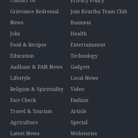
Contact Us
Privacy Policy
Grievance Redressal
Join Kvartha Team Club
News
Business
Jobs
Health
Food & Recipes
Entertainment
Education
Technology
Aadhaar & PAN News
Gadgets
Lifestyle
Local-News
Religion & Spirituality
Video
Fact-Check
Fashion
Travel & Tourism
Article
Agriculture
Special
Latest News
Webstories