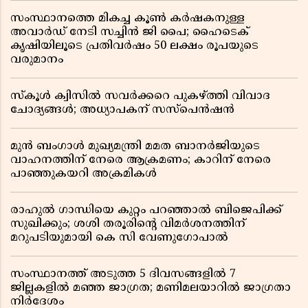
സംസ്ഥാനത്തെ മികച്ച കൂൺ കർഷകനുള്ള
അവാർഡ് നേടി സച്ചിൻ ജി പൈ; ഹൈടെക്
കൃഷിയിലൂടെ പ്രതിവർഷം 50 ലക്ഷം രൂപയുടെ
വരുമാനം
സ്കൂൾ ക്വിസിൽ സവർക്കറെ പുകഴ്ത്തി വിവാദ
ചോദ്യങ്ങൾ; അധ്യാപകന് സസ്പെൻഷൻ
മുൻ ബംഗാൾ മുഖ്യമന്ത്രി മമത ബാനർജിയുടെ
വാഹനത്തിന് നേരെ ആക്രമണം; കാറിന് നേരെ
പാഞ്ഞുകയറി അക്രമികൾ
രാഹുൽ ഗാന്ധിയെ കുറ്റം പറഞ്ഞാൽ ബിജെപിക്ക്
സുഖിക്കും; ശശി തരൂരിന്റെ വിമർശനത്തിന്
മറുപടിയുമായി കെ സി വേണുഗോപാൽ
സംസ്ഥാനത്ത് അടുത്ത 5 ദിവസങ്ങളിൽ 7
ജില്ലകളിൽ മഞ്ഞ ജാഗ്രത; മണിമലയാറിൽ ജാഗ്രതാ
നിർദേശം