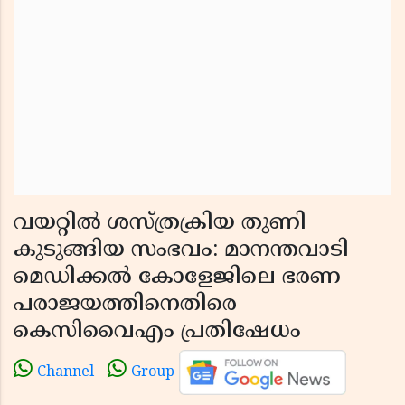
വയറ്റിൽ ശസ്ത്രക്രിയ തുണി
കുടുങ്ങിയ സംഭവം: മാനന്തവാടി
മെഡിക്കൽ കോളേജിലെ ഭരണ
പരാജയത്തിനെതിരെ
കെസിവൈഎം പ്രതിഷേധം
Channel
Group