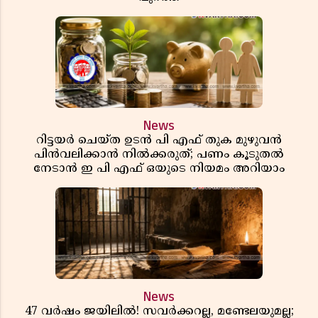
News
റിട്ടയർ ചെയ്ത ഉടൻ പി എഫ് തുക മുഴുവൻ
പിൻവലിക്കാൻ നിൽക്കരുത്; പണം കൂടുതൽ
നേടാൻ ഇ പി എഫ് ഒയുടെ നിയമം അറിയാം
News
47 വർഷം ജയിലിൽ! സവർക്കറല്ല, മണ്ടേലയുമല്ല;