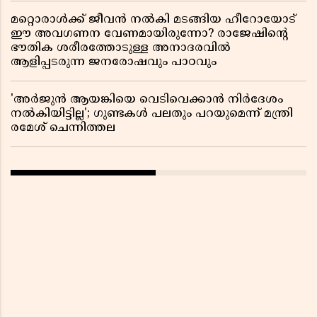
മറ്റൊരാൾക്ക് ജീവൻ നൽകി മടങ്ങിയ ഹീറോയോട്
ഈ അവഗണന വേണമായിരുന്നോ? രാജേഷിൻ്റെ
ഭൗതിക ശരീരത്തോടുള്ള അനാദരവിൽ
ആളിപ്പടരുന്ന ജനരോഷവും പാഠവും
'അർജുൻ ആയങ്കിയെ വെടിവെക്കാൻ നിർദേശം
നൽകിയിട്ടില്ല'; ഗുണ്ടകൾ പലതും പറയുമെന്ന് മന്ത്രി
രമേശ് ചെന്നിത്തല