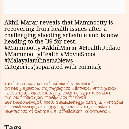
Akhil Marar reveals that Mammootty is
recovering from health issues after a
challenging shooting schedule and is now
heading to the US for rest.
#Mammootty #AkhilMarar #HealthUpdate
#MammoottyHealth #MovieShoot
#MalayalamCinemaNews
Categories(separated with comma):
ഇവിടെ വായനക്കാർക്ക് അഭിപ്രായങ്ങൾ
രേഖപ്പെടുത്താം. സ്വതന്ത്രമായ ചിന്തയും അഭിപ്രായ
പ്രകടനവും പ്രോത്സാഹിപ്പിക്കുന്നു. എന്നാൽ ഇവ
കെവാർത്തയുടെ അഭിപ്രായങ്ങളായി
കണക്കാക്കരുത്. അധിക്ഷേപങ്ങളും വിദ്വേഷ - അശ്ലീല
പരാമർശങ്ങളും പാടുള്ളതല്ല. ലംഘിക്കുന്നവർക്ക്
ശക്തമായ നിയമനടപടി നേരിടേണ്ടി വന്നേക്കാം.
Tags