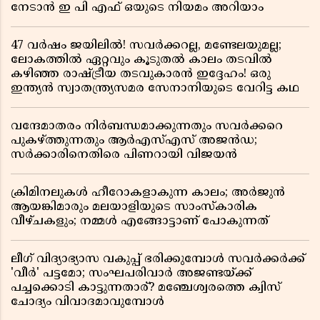
നേടാൻ ഇ പി എഫ് ഒയുടെ നിയമം അറിയാം
47 വർഷം ജയിലിൽ! സവർക്കറല്ല, മണ്ടേലയുമല്ല;
ലോകത്തിൽ ഏറ്റവും കൂടുതൽ കാലം തടവിൽ
കഴിഞ്ഞ രാഷ്ട്രീയ തടവുകാരൻ ഇദ്ദേഹം! ഒരു
ഇന്ത്യൻ സ്വാതന്ത്ര്യസമര സേനാനിയുടെ വേറിട്ട കഥ
വന്ദേമാതരം നിർബന്ധമാക്കുന്നതും സവർക്കറെ
പുകഴ്ത്തുന്നതും ആർഎസ്എസ് അജൻഡ;
സർക്കാരിനെതിരെ പിണറായി വിജയൻ
ക്രിമിനലുകൾ ഹീറോകളാകുന്ന കാലം; അർജുൻ
ആയങ്കിമാരും മലയാളിയുടെ സാംസ്കാരിക
വീഴ്ചകളും; നമ്മൾ എങ്ങോട്ടാണ് പോകുന്നത്
ലീഗ് വിദ്യാഭ്യാസ വകുപ്പ് ഭരിക്കുമ്പോൾ സവർക്കർക്ക്
'വീർ' പട്ടമോ; സംഘപരിവാർ അജണ്ടയ്ക്ക്
പച്ചക്കൊടി കാട്ടുന്നതാര്? മഞ്ചേശ്വരത്തെ ക്വിസ്
ചോദ്യം വിവാദമാവുമ്പോൾ