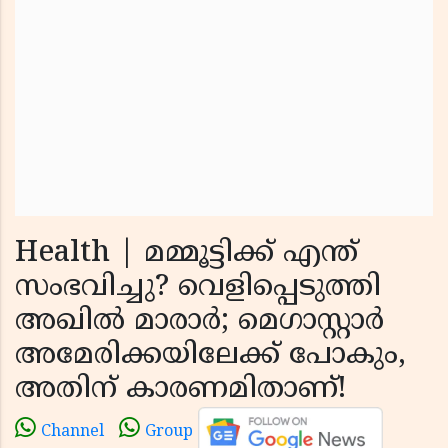
Health | മമ്മൂട്ടിക്ക് എന്ത്
സംഭവിച്ചു? വെളിപ്പെടുത്തി
അഖിൽ മാരാർ; മെഗാസ്റ്റാർ
അമേരിക്കയിലേക്ക് പോകും,
അതിന് കാരണമിതാണ്!
Channel
Group