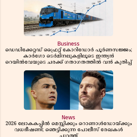
Business
ഡെഡിക്കേറ്റഡ് ഫ്രൈറ്റ് കോറിഡോർ പൂർണസജ്ജം;
കാർഗോ ടെർമിനലുകളിലൂടെ ഇന്ത്യൻ
റെയിൽവേയുടെ ചരക്ക് ഗതാഗതത്തിൽ വൻ കുതിപ്പ്
News
2026 ലോകകപ്പിൽ മെസ്സിക്കും റൊണാൾഡോയ്ക്കും
വധഭീഷണി; ഞെട്ടിക്കുന്ന പോലീസ് രേഖകൾ
പുറത്ത്