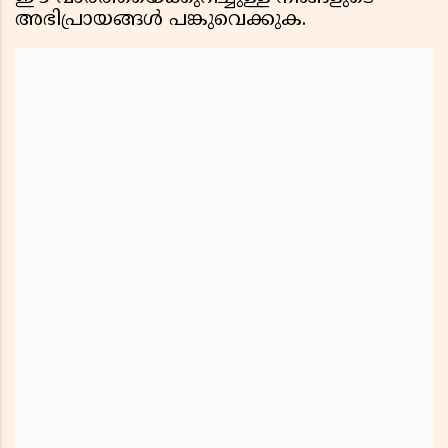
അഭിപ്രായങ്ങൾ പങ്കുവെക്കുക.