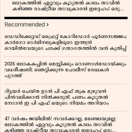
ലോകത്തിൽ ഏറ്റവും കൂടുതൽ കാലം തടവിൽ
കഴിഞ്ഞ രാഷ്ട്രീയ തടവുകാരൻ ഇദ്ദേഹം! ഒരു
ഇന്ത്യൻ സ്വാതന്ത്ര്യസമര സേനാനിയുടെ വേറിട്ട കഥ
Recommended
ഡെഡിക്കേറ്റഡ് ഫ്രൈറ്റ് കോറിഡോർ പൂർണസജ്ജം;
കാർഗോ ടെർമിനലുകളിലൂടെ ഇന്ത്യൻ
റെയിൽവേയുടെ ചരക്ക് ഗതാഗതത്തിൽ വൻ കുതിപ്പ്
2026 ലോകകപ്പിൽ മെസ്സിക്കും റൊണാൾഡോയ്ക്കും
വധഭീഷണി; ഞെട്ടിക്കുന്ന പോലീസ് രേഖകൾ
പുറത്ത്
റിട്ടയർ ചെയ്ത ഉടൻ പി എഫ് തുക മുഴുവൻ
പിൻവലിക്കാൻ നിൽക്കരുത്; പണം കൂടുതൽ
നേടാൻ ഇ പി എഫ് ഒയുടെ നിയമം അറിയാം
47 വർഷം ജയിലിൽ! സവർക്കറല്ല, മണ്ടേലയുമല്ല;
ലോകത്തിൽ ഏറ്റവും കൂടുതൽ കാലം തടവിൽ
കഴിഞ്ഞ രാഷ്ട്രീയ തടവുകാരൻ ഇദ്ദേഹം! ഒരു