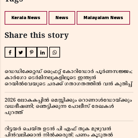
Kerala News
News
Malayalam News
Share this story
ഡെഡിക്കേറ്റഡ് ഫ്രൈറ്റ് കോറിഡോർ പൂർണസജ്ജം;
കാർഗോ ടെർമിനലുകളിലൂടെ ഇന്ത്യൻ
റെയിൽവേയുടെ ചരക്ക് ഗതാഗതത്തിൽ വൻ കുതിപ്പ്
2026 ലോകകപ്പിൽ മെസ്സിക്കും റൊണാൾഡോയ്ക്കും
വധഭീഷണി; ഞെട്ടിക്കുന്ന പോലീസ് രേഖകൾ
പുറത്ത്
റിട്ടയർ ചെയ്ത ഉടൻ പി എഫ് തുക മുഴുവൻ
പിൻവലിക്കാൻ നിൽക്കരുത്; പണം കൂടുതൽ