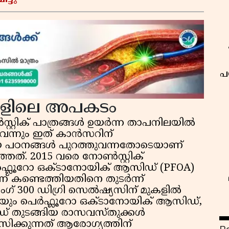
ട്ടു
പ
ങ്ങളിലെ അപകടം
റ്റിക് പാത്രങ്ങൾ ഉയർന്ന താപനിലയിൽ
െന്നും ഇത് കാൻസറിന്
ീയ പഠനങ്ങൾ പുറത്തുവന്നതോടെയാണ്
്ഞത്. 2015 വരെ നോൺസ്റ്റിക്
ർഫ്ലൂറോ ഒക്‌ടാനോയിക് ആസിഡ് (PFOA)
ന് കണ്ടെത്തിയതിനെ തുടർന്ന്
ടിംഗ് 300 ഡിഗ്രി സെൽഷ്യസിന് മുകളിൽ
യും പെർഫ്ലൂറോ ഒക്‌ടാനോയിക് ആസിഡ്,
ഡ് തുടങ്ങിയ രാസവസ്തുക്കൾ
വസിക്കുന്നത് ആരോഗ്യത്തിന്