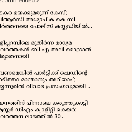
ecommended
കുതിപ്പ് രേഖപ്പെടുത്തി ആദ്യ പാദ
റിപ്പോർട്ട് പുറത്ത്
ടകര മയക്കുമരുന്ന് കേസ്;
ിആർസി അധ്യാപിക കെ സി
ീർത്തനയെ പോലീസ് കസ്റ്റഡിയിൽ
ട്ടു
ിപ്പറമ്പിലെ മുതിർന്ന മാധ്യമ
്രവർത്തകൻ ബി എ അലി മൊഗ്രാൽ
ിര്യാതനായി
വേണമെങ്കിൽ പാർട്ടിക്ക് ഷെഡിൻ്റെ
ടിത്തറ മാന്താനും അറിയാം’;
യ്യന്നൂരിൽ വിവാദ പ്രസംഗവുമായി കെ
െ രാഗേഷ്
യനത്തിന് പിന്നാലെ കരുത്തുകാട്ടി
സ്റ്റർ ഡിഎം ക്വാളിറ്റി കെയർ;
്രവർത്തന ലാഭത്തിൽ 30
തമാനത്തിൻ്റെ വളർച്ച,
രുമാനത്തിലും ലാഭത്തിലും വൻ