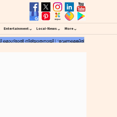
Entertainment
Local-News
More