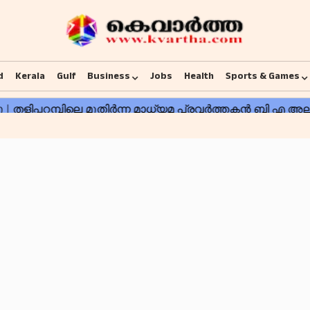
d
Kerala
Gulf
Business
Jobs
Health
Sports & Games