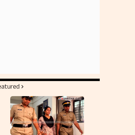
eatured