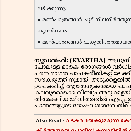
ലഭിക്കുന്നു.
● മൺപാത്രങ്ങൾ ചൂട് നിലനിർത്
കുറയ്ക്കാം.
● മൺപാത്രങ്ങൾ പ്രകൃതിദത്തമായതി
ന്യൂഡൽഹി: (KVARTHA)
ആധുനി
പോലുള്ള മാരക രോഗങ്ങൾ വർധിച്
പരമ്പരാഗത പാചകരീതികളിലേക്ക് 
സൗകര്യത്തിനുമായി അടുക്കളയിൽ 
ഉപേക്ഷിച്ച്, ആരോഗ്യകരമായ പാചക
കലവുമൊക്കെ വീണ്ടും അടുക്കളയില
തിരക്കേറിയ ജീവിതത്തിൽ എളുപ്പത്
പാത്രങ്ങളുടെ ദോഷവശങ്ങൾ തിരിച
Also Read -
വടകര മയക്കുമരുന്ന് 