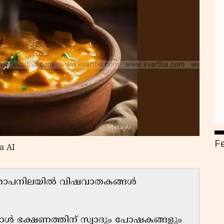
F
a AI
്ന താപനിലയിൽ വിഷവാതകങ്ങൾ
ോൾ ഭക്ഷണത്തിന് സ്വാദും പോഷകങ്ങളും