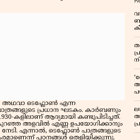
R
വ
ബ
ക
വി
തള
പ
ന
‘
അ
പ
ക
E) അഥവാ ടെഫ്ലോൺ എന്ന
ല
പാത്രങ്ങളുടെ പ്രധാന ഘടകം. കാർബണും
ആ
30-കളിലാണ് ആദ്യമായി കണ്ടുപിടിച്ചത്.
പ
ം കുറഞ്ഞ അളവിൽ എണ്ണ ഉപയോഗിക്കാനും
നേടി. എന്നാൽ, ടെഫ്ലോൺ പാത്രങ്ങളുടെ
ശ
ാണെന്ന് പഠനങ്ങൾ തെളിയിക്കുന്നു.
വ