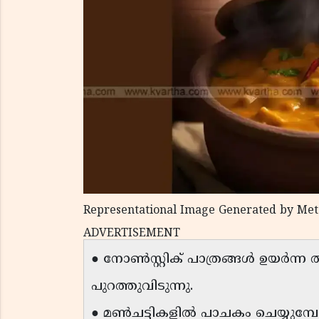
Representational Image Generated by Met
ADVERTISEMENT
● നോൺസ്റ്റിക് പാത്രങ്ങൾ ഉയർന
പുറത്തുവിടുന്നു.
● മൺചട്ടികളിൽ പാചകം ചെയ്യുമ്പ