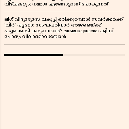
വീഴ്ചകളും; നമ്മൾ എങ്ങോട്ടാണ് പോകുന്നത്
ലീഗ് വിദ്യാഭ്യാസ വകുപ്പ് ഭരിക്കുമ്പോൾ സവർക്കർക്ക്
'വീർ' പട്ടമോ; സംഘപരിവാർ അജണ്ടയ്ക്ക്
പച്ചക്കൊടി കാട്ടുന്നതാര്? മഞ്ചേശ്വരത്തെ ക്വിസ്
ചോദ്യം വിവാദമാവുമ്പോൾ