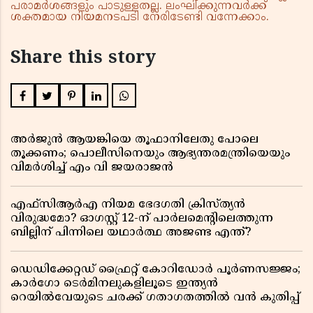
പരാമർശങ്ങളും പാടുള്ളതല്ല. ലംഘിക്കുന്നവർക്ക്
ശക്തമായ നിയമനടപടി നേരിടേണ്ടി വന്നേക്കാം.
Share this story
അർജുൻ ആയങ്കിയെ തൂഫാനിലേതു പോലെ
തൂക്കണം; പൊലീസിനെയും ആഭ്യന്തരമന്ത്രിയെയും
വിമർശിച്ച് എം വി ജയരാജൻ
എഫ്സിആർഎ നിയമ ഭേദഗതി ക്രിസ്ത്യൻ
വിരുദ്ധമോ? ഓഗസ്റ്റ് 12-ന് പാർലമെന്റിലെത്തുന്ന
ബില്ലിന് പിന്നിലെ യഥാർത്ഥ അജണ്ട എന്ത്?
ഡെഡിക്കേറ്റഡ് ഫ്രൈറ്റ് കോറിഡോർ പൂർണസജ്ജം;
കാർഗോ ടെർമിനലുകളിലൂടെ ഇന്ത്യൻ
റെയിൽവേയുടെ ചരക്ക് ഗതാഗതത്തിൽ വൻ കുതിപ്പ്