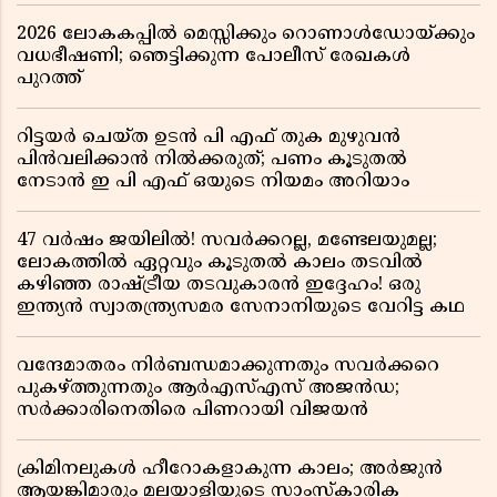
2026 ലോകകപ്പിൽ മെസ്സിക്കും റൊണാൾഡോയ്ക്കും
വധഭീഷണി; ഞെട്ടിക്കുന്ന പോലീസ് രേഖകൾ
പുറത്ത്
റിട്ടയർ ചെയ്ത ഉടൻ പി എഫ് തുക മുഴുവൻ
പിൻവലിക്കാൻ നിൽക്കരുത്; പണം കൂടുതൽ
നേടാൻ ഇ പി എഫ് ഒയുടെ നിയമം അറിയാം
47 വർഷം ജയിലിൽ! സവർക്കറല്ല, മണ്ടേലയുമല്ല;
ലോകത്തിൽ ഏറ്റവും കൂടുതൽ കാലം തടവിൽ
കഴിഞ്ഞ രാഷ്ട്രീയ തടവുകാരൻ ഇദ്ദേഹം! ഒരു
ഇന്ത്യൻ സ്വാതന്ത്ര്യസമര സേനാനിയുടെ വേറിട്ട കഥ
വന്ദേമാതരം നിർബന്ധമാക്കുന്നതും സവർക്കറെ
പുകഴ്ത്തുന്നതും ആർഎസ്എസ് അജൻഡ;
സർക്കാരിനെതിരെ പിണറായി വിജയൻ
ക്രിമിനലുകൾ ഹീറോകളാകുന്ന കാലം; അർജുൻ
ആയങ്കിമാരും മലയാളിയുടെ സാംസ്കാരിക