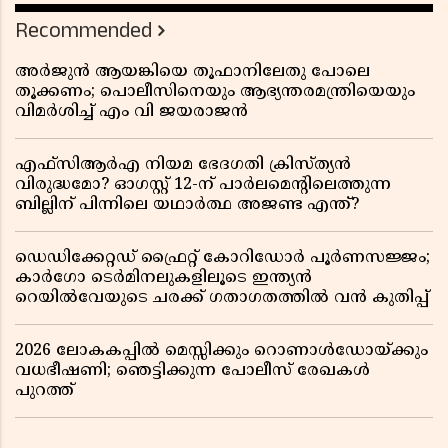
Recommended
അർജുൻ ആയങ്കിയെ തൂഫാനിലേതു പോലെ
തൂക്കണം; പൊലീസിനെയും ആഭ്യന്തരമന്ത്രിയെയും
വിമർശിച്ച് എം വി ജയരാജൻ
എഫ്സിആർഎ നിയമ ഭേദഗതി ക്രിസ്ത്യൻ
വിരുദ്ധമോ? ഓഗസ്റ്റ് 12-ന് പാർലമെന്റിലെത്തുന്ന
ബില്ലിന് പിന്നിലെ യഥാർത്ഥ അജണ്ട എന്ത്?
ഡെഡിക്കേറ്റഡ് ഫ്രൈറ്റ് കോറിഡോർ പൂർണസജ്ജം;
കാർഗോ ടെർമിനലുകളിലൂടെ ഇന്ത്യൻ
റെയിൽവേയുടെ ചരക്ക് ഗതാഗതത്തിൽ വൻ കുതിപ്പ്
2026 ലോകകപ്പിൽ മെസ്സിക്കും റൊണാൾഡോയ്ക്കും
വധഭീഷണി; ഞെട്ടിക്കുന്ന പോലീസ് രേഖകൾ
പുറത്ത്