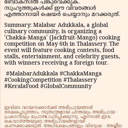
ബോക്സിൽ പങ്കുവെക്കുക.
സുഹൃത്തുകൾക്ക് ഈ വിവരങ്ങൾ
എത്താനായി ഷെയർ ചെയ്യാനും മറക്കരുത്.
Summary: Malabar Adukkala, a global
culinary community, is organizing a
'Chakka-Manga' (Jackfruit-Mango) cooking
competition on May 6th in Thalassery. The
event will feature cooking contests, food
stalls, entertainment, and celebrity guests,
with winners receiving a foreign tour.
#MalabarAdukkala #ChakkaManga
#CookingCompetition #Thalassery
#KeralaFood #GlobalCommunity
ഇവിടെ വായനക്കാർക്ക് അഭിപ്രായങ്ങൾ
രേഖപ്പെടുത്താം. സ്വതന്ത്രമായ ചിന്തയും അഭിപ്രായ
പ്രകടനവും പ്രോത്സാഹിപ്പിക്കുന്നു. എന്നാൽ ഇവ
കെവാർത്തയുടെ അഭിപ്രായങ്ങളായി
കണക്കാക്കരുത്. അധിക്ഷേപങ്ങളും വിദ്വേഷ - അശ്ലീല