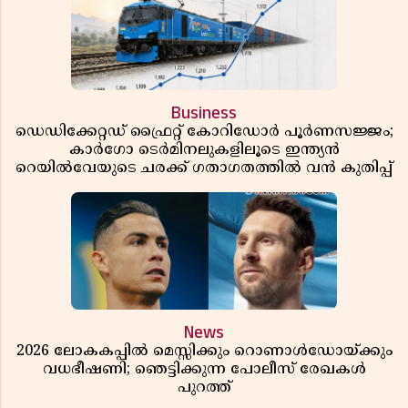
Business
ഡെഡിക്കേറ്റഡ് ഫ്രൈറ്റ് കോറിഡോർ പൂർണസജ്ജം;
കാർഗോ ടെർമിനലുകളിലൂടെ ഇന്ത്യൻ
റെയിൽവേയുടെ ചരക്ക് ഗതാഗതത്തിൽ വൻ കുതിപ്പ്
News
2026 ലോകകപ്പിൽ മെസ്സിക്കും റൊണാൾഡോയ്ക്കും
വധഭീഷണി; ഞെട്ടിക്കുന്ന പോലീസ് രേഖകൾ
പുറത്ത്