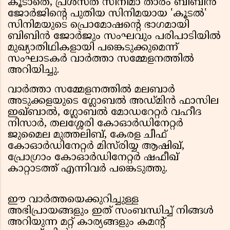
കൂടാതെ, പ്രശസ്ത സിനിമാ താരം ബിബിൻ
ജോർജിൻ്റെ പുതിയ സിനിമയായ 'കൂടൽ'
സിനിമയുടെ പ്രൊമോഷൻ്റെ ഭാഗമായി
ബിബിൻ ജോർജും സംഘവും പരിപാടിയിൽ
മുഖ്യാതിഥികളായി പങ്കെടുക്കുമെന്ന്
സംഘാടകർ വാർത്താ സമ്മേളനത്തിൽ
അറിയിച്ചു.
വാർത്താ സമ്മേളനത്തിൽ മലബാർ
അടുക്കളയുടെ ഗ്ലോബൽ അഡ്‌മിൻ ഫാസില
ഇഖ്ബാൽ, ഗ്ലോബൽ മോഡറേറ്റർ വഹീദ
നിസാർ, തലശ്ശേരി കോഓർഡിനേറ്റർ
ജുമൈല മുത്തലിബ്, കേരള ചീഫ്
കോഓർഡിനേറ്റർ മിസ്‌രിയ്യ ആഷിഖ്,
പ്രോഗ്രാം കോഓർഡിനേറ്റർ ഷഫീഖ്
കാറ്റാടത്ത് എന്നിവർ പങ്കെടുത്തു.
ഈ വാർത്തയെക്കുറിച്ചുള്ള
അഭിപ്രായങ്ങളും ഇത് സംബന്ധിച്ച് നിങ്ങൾ
അറിയുന്ന മറ്റ് കാര്യങ്ങളും കമന്റ്