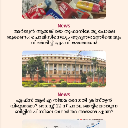
News
അർജുൻ ആയങ്കിയെ തൂഫാനിലേതു പോലെ
തൂക്കണം; പൊലീസിനെയും ആഭ്യന്തരമന്ത്രിയെയും
വിമർശിച്ച് എം വി ജയരാജൻ
News
എഫ്സിആർഎ നിയമ ഭേദഗതി ക്രിസ്ത്യൻ
വിരുദ്ധമോ? ഓഗസ്റ്റ് 12-ന് പാർലമെന്റിലെത്തുന്ന
ബില്ലിന് പിന്നിലെ യഥാർത്ഥ അജണ്ട എന്ത്?