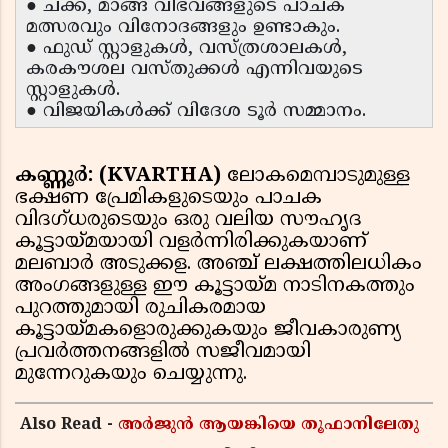
● ചക്ക, മാങ്ങ വിഭവങ്ങളുടെ പാചക
മത്സരവും വിനോദങ്ങളും ഉണ്ടാകും.
● ഫുഡ് സ്റ്റാളുകൾ, വസ്ത്രശാലകൾ,
കരകൗശല വസ്തുക്കൾ എന്നിവയുടെ
സ്റ്റാളുകൾ.
● വിജയികൾക്ക് വിദേശ ടൂർ സമ്മാനം.
കണ്ണൂർ: (KVARTHA)
ലോകമെമ്പാടുമുള്ള
ഭക്ഷണ പ്രേമികളുടെയും പാചക
വിദഗ്ധരുടെയും ഒരു വലിയ സൗഹൃദ
കൂട്ടായ്മയായി വളർന്നിരിക്കുകയാണ്
മലബാർ അടുക്കള. അഞ്ച് ലക്ഷത്തിലധികം
അംഗങ്ങളുള്ള ഈ കൂട്ടായ്മ നാടിനകത്തും
പുറത്തുമായി രുചികരമായ
കൂട്ടായ്മകളൊരുക്കുകയും ജീവകാരുണ്യ
പ്രവർത്തനങ്ങളിൽ സജീവമായി
മുന്നേറുകയും ചെയ്യുന്നു.
Also Read -
അർജുൻ ആയങ്കിയെ തൂഫാനിലേതു