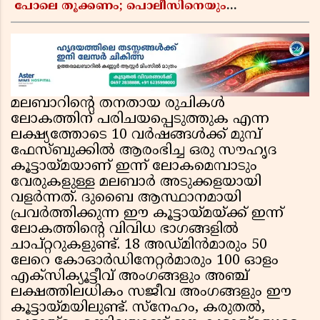
പോലെ തൂക്കണം; പൊലീസിനെയും
ആഭ്യന്തരമന്ത്രിയെയും വിമർശിച്ച് എം വി
ജയരാജൻ
മലബാറിൻ്റെ തനതായ രുചികൾ
ലോകത്തിന് പരിചയപ്പെടുത്തുക എന്ന
ലക്ഷ്യത്തോടെ 10 വർഷങ്ങൾക്ക് മുമ്പ്
ഫേസ്ബുക്കിൽ ആരംഭിച്ച ഒരു സൗഹൃദ
കൂട്ടായ്മയാണ് ഇന്ന് ലോകമെമ്പാടും
വേരുകളുള്ള മലബാർ അടുക്കളയായി
വളർന്നത്. ദുബൈ ആസ്ഥാനമായി
പ്രവർത്തിക്കുന്ന ഈ കൂട്ടായ്മയ്ക്ക് ഇന്ന്
ലോകത്തിൻ്റെ വിവിധ ഭാഗങ്ങളിൽ
ചാപ്റ്ററുകളുണ്ട്. 18 അഡ്മിൻമാരും 50
ലേറെ കോഓർഡിനേറ്റർമാരും 100 ഓളം
എക്സിക്യൂട്ടീവ് അംഗങ്ങളും അഞ്ച്
ലക്ഷത്തിലധികം സജീവ അംഗങ്ങളും ഈ
കൂട്ടായ്മയിലുണ്ട്. സ്നേഹം, കരുതൽ,