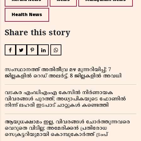
Health News
Share this story
സംസ്ഥാനത്ത് അതിതീവ്ര മഴ മുന്നറിയിപ്പ്; 7
ജില്ലകളിൽ റെഡ് അലർട്ട്, 8 ജില്ലകളിൽ അവധി
വടകര എംഡിഎംഎ കേസിൽ നിർണായക
വിവരങ്ങൾ പുറത്ത്; അധ്യാപികയുടെ ഫോണിൽ
നിന്ന് ലഹരി ഇടപാട് ചാറ്റുകൾ കണ്ടെത്തി
ആയുധക്ഷാമം ഇല്ല, വിവരങ്ങൾ ചോർത്തുന്നവരെ
വെറുതെ വിടില്ല; അമേരിക്കൻ പ്രതിരോധ
സെക്രട്ടറിയുമായി കൊമ്പുകോർത്ത് ട്രംപ്