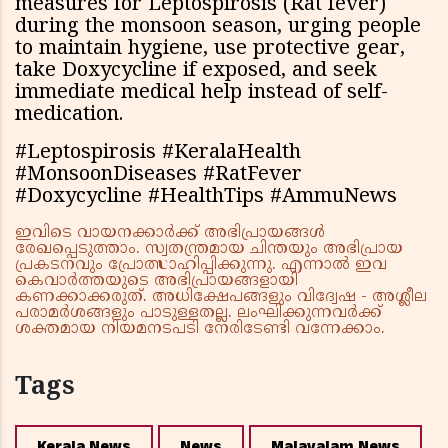
measures for Leptospirosis (Rat fever)
during the monsoon season, urging people
to maintain hygiene, use protective gear,
take Doxycycline if exposed, and seek
immediate medical help instead of self-
medication.
#Leptospirosis #KeralaHealth
#MonsoonDiseases #RatFever
#Doxycycline #HealthTips #AmmuNews
ഇവിടെ വായനക്കാർക്ക് അഭിപ്രായങ്ങൾ
രേഖപ്പെടുത്താം. സ്വതന്ത്രമായ ചിന്തയും അഭിപ്രായ
പ്രകടനവും പ്രോത്സാഹിപ്പിക്കുന്നു. എന്നാൽ ഇവ
കെവാർത്തയുടെ അഭിപ്രായങ്ങളായി
കണക്കാക്കരുത്. അധിക്ഷേപങ്ങളും വിദ്വേഷ - അശ്ലീല
പരാമർശങ്ങളും പാടുള്ളതല്ല. ലംഘിക്കുന്നവർക്ക്
ശക്തമായ നിയമനടപടി നേരിടേണ്ടി വന്നേക്കാം.
Tags
Kerala News
News
Malayalam News