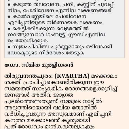
● കടുത്ത തലവേദന, പനി, കണ്ണിന് ചുവപ്പ്
നിറം, പേശിവേദന എന്നിവ ലക്ഷണങ്ങൾ
● കാൽവണ്ണയിലെ പേശിവേദന
എലിപ്പനിയുടെ നിർണായക ലക്ഷണം
● കെട്ടിക്കിടക്കുന്ന വെള്ളത്തിൽ
ഇറങ്ങുമ്പോൾ ഗംബൂട്ട്, ഗ്ലൗസ് എന്നിവ
ഉപയോഗിക്കുക
● സ്വയംചികിത്സ പൂർണ്ണമായും ഒഴിവാക്കി
ഡോക്ടറുടെ നിർദേശം തേടുക
ഡോ. സ്മിത മുരളീധരൻ
തിരുവനന്തപുരം: (KVARTHA)
മഴക്കാലം
ശക്തി പ്രാപിച്ചുകൊണ്ടിരിക്കുന്ന ഈ
സമയത്ത് സാംക്രമിക രോഗങ്ങളെക്കുറിച്ച്
ജനങ്ങൾ അതീവ ജാഗ്രത
പുലർത്തേണ്ടതുണ്ട്. നമ്മുടെ നാട്ടിൽ
അടുത്തിടെയായി വലിയ തോതിൽ
വർധിച്ചുവരുന്ന അസുഖമാണ് എലിപ്പനി.
കനത്ത മഴക്കാലത്ത് കൃത്യമായി
പ്രതിരോധവും മുൻകരുതലുകളും