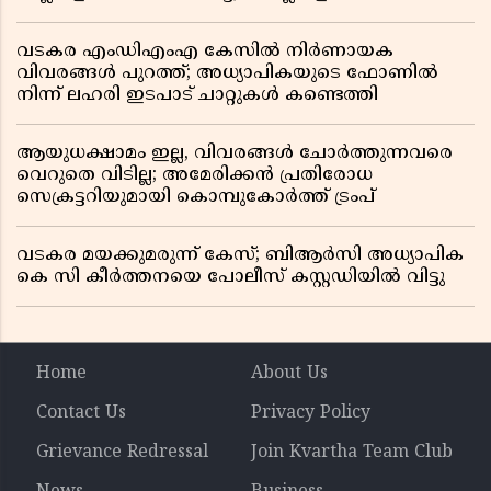
വടകര എംഡിഎംഎ കേസിൽ നിർണായക
വിവരങ്ങൾ പുറത്ത്; അധ്യാപികയുടെ ഫോണിൽ
നിന്ന് ലഹരി ഇടപാട് ചാറ്റുകൾ കണ്ടെത്തി
ആയുധക്ഷാമം ഇല്ല, വിവരങ്ങൾ ചോർത്തുന്നവരെ
വെറുതെ വിടില്ല; അമേരിക്കൻ പ്രതിരോധ
സെക്രട്ടറിയുമായി കൊമ്പുകോർത്ത് ട്രംപ്
വടകര മയക്കുമരുന്ന് കേസ്; ബിആർസി അധ്യാപിക
കെ സി കീർത്തനയെ പോലീസ് കസ്റ്റഡിയിൽ വിട്ടു
Home
About Us
Contact Us
Privacy Policy
Grievance Redressal
Join Kvartha Team Club