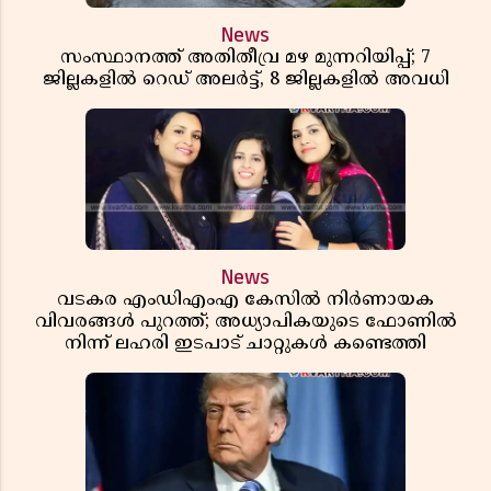
News
സംസ്ഥാനത്ത് അതിതീവ്ര മഴ മുന്നറിയിപ്പ്; 7
ജില്ലകളിൽ റെഡ് അലർട്ട്, 8 ജില്ലകളിൽ അവധി
News
വടകര എംഡിഎംഎ കേസിൽ നിർണായക
വിവരങ്ങൾ പുറത്ത്; അധ്യാപികയുടെ ഫോണിൽ
നിന്ന് ലഹരി ഇടപാട് ചാറ്റുകൾ കണ്ടെത്തി