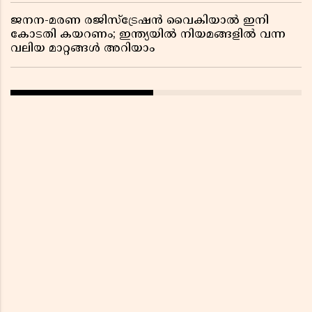
ജനന-മരണ രജിസ്ട്രേഷൻ വൈകിയാൽ ഇനി
കോടതി കയറണം; ഇന്ത്യയിൽ നിയമങ്ങളിൽ വന്ന
വലിയ മാറ്റങ്ങൾ അറിയാം