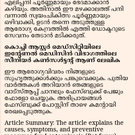
എലിപ്പനി പൂർണ്ണമായും ഭേദമാക്കാൻ
കഴിയും. അതിനാൽ ഈ മഴക്കാലത്ത് പനി
വന്നാൽ സ്വയംചികിത്സ പൂർണ്ണമായും
ഒഴിവാക്കി, ഉടൻ തന്നെ അടുത്തുള്ള
ആരോഗ്യ കേന്ദ്രത്തിൽ എത്തി ഡോക്ടറുടെ
സേവനം തേടാൻ മടിക്കരുത്.
കൊച്ചി ആസ്റ്റർ മെഡ്‌സിറ്റിയിലെ
ഇന്റേണൽ മെഡിസിൻ വിഭാഗത്തിലെ
സീനിയർ കൺസൾട്ടന്റ് ആണ് ലേഖിക
ഈ ആരോഗ്യവിവരം നിങ്ങളുടെ
സുഹൃത്തുക്കൾക്കും പങ്കുവെക്കുക. പുതിയ
വാർത്തകൾ അറിയാൻ ഞങ്ങളുടെ
വാട്സ്ആപ്പ് ചാനലും ഫേസ്ബുക്ക് പേജും
ഫോളോ ചെയ്യുക. അഭിപ്രായങ്ങൾ
ഫേസ്ബുക്ക് പോസ്റ്റിന് താഴെ കമൻ്റായി
രേഖപ്പെടുത്തുക.
Article Summary: The article explains the
causes, symptoms, and preventive