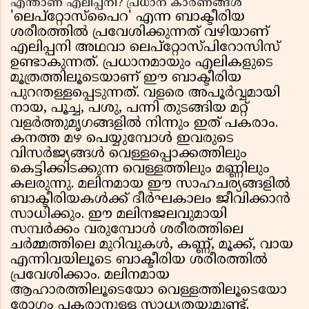
എന്താണ് എലിപ്പനി? പ്രധാന കാരണങ്ങൾ
'ലെപ്റ്റോസ്പൈറ' എന്ന ബാക്ടീരിയ
ശരീരത്തിൽ പ്രവേശിക്കുന്നത് വഴിയാണ്
എലിപ്പനി അഥവാ ലെപ്റ്റോസ്പിറോസിസ്
ഉണ്ടാകുന്നത്. പ്രധാനമായും എലികളുടെ
മൂത്രത്തിലൂടെയാണ് ഈ ബാക്ടീരിയ
പുറന്തള്ളപ്പെടുന്നത്. വളരെ അപൂർവ്വമായി
നായ, പൂച്ച, പശു, പന്നി തുടങ്ങിയ മറ്റ്
വളർത്തുമൃഗങ്ങളിൽ നിന്നും ഇത് പകരാം.
കനത്ത മഴ പെയ്യുമ്പോൾ ഇവരുടെ
വിസർജ്യങ്ങൾ വെള്ളപ്പൊക്കത്തിലും
കെട്ടിക്കിടക്കുന്ന വെള്ളത്തിലും മണ്ണിലും
കലരുന്നു. മലിനമായ ഈ സാഹചര്യങ്ങളിൽ
ബാക്ടീരിയകൾക്ക് ദീർഘകാലം ജീവിക്കാൻ
സാധിക്കും. ഈ മലിനജലവുമായി
സമ്പർക്കം വരുമ്പോൾ ശരീരത്തിലെ
ചർമ്മത്തിലെ മുറിവുകൾ, കണ്ണ്, മൂക്ക്, വായ
എന്നിവയിലൂടെ ബാക്ടീരിയ ശരീരത്തിൽ
പ്രവേശിക്കാം. മലിനമായ
ആഹാരത്തിലൂടെയോ വെള്ളത്തിലൂടെയോ
രോഗം പകരാനുള്ള സാധ്യതയുമുണ്ട്.