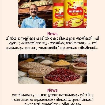
News
മിൽമ നെയ്യ് ഇടപാടിൽ കോടികളുടെ അഴിമതി; പി
എസ് പ്രശാന്തിനേയും അജികുമാറിനെയും പ്രതി
ചേർക്കും, അന്വേഷണത്തിന് അഞ്ചംഗ വിജിലൻസ്
സംഘം
News
അരിക്കൊപ്പം പലവ്യഞ്ജനങ്ങൾക്കും തീവില;
സംസ്ഥാനം രൂക്ഷമായ വിലക്കയറ്റത്തിലേക്ക്,
ഹോട്ടൽ ഊണിനും വില കൂടും