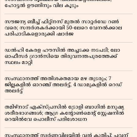
ഹോട്ടൽ ഊണിനും വില കൂടും
സൗജന്യ ബീച്ച് ഫിറ്റ്നസ് മുതൽ സാറ്റർഡേ റൺ
വരെ; സന്ദർശകർക്കായി 50-ലേറെ വേനൽക്കാല
പരിപാടികളൊരുക്കി ഷാർജ
ഡൽഹി കേരള ഹൗസിൽ അച്ചടക്ക നടപടി; ലോ
ഓഫീസർ ഗ്രാൻസിയെ തിരുവനന്തപുരത്തേക്ക്
സ്ഥലം മാറ്റി
സംസ്ഥാനത്ത് അതിശക്തമായ മഴ തുടരും; 7
ജില്ലകളിൽ ഓറഞ്ച് അലർട്ട്, 4 ഡാമുകളിൽ റെഡ്
അലർട്ട്
തമിഴ്‌നാട് എക്സ്പ്രസിൽ ട്രോളി ബാഗിൽ മനുഷ്യ
ശരീരഭാഗങ്ങൾ; ആഗ്ര കൻ്റോൺമെൻ്റ് സ്റ്റേഷനിൽ
റെയിൽവേ പൊലീസ് പരിശോധന
സംസ്ഥാനത്ത് സ്വര്‍ണവിലയില്‍ വന്‍ കുതിപ്പ്; പവന്