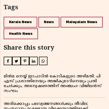
Tags
Kerala News
News
Malayalam News
Health News
Share this story
മിൽമ നെയ്യ് ഇടപാടിൽ കോടികളുടെ അഴിമതി; പി
എസ് പ്രശാന്തിനേയും അജികുമാറിനെയും പ്രതി
ചേർക്കും, അന്വേഷണത്തിന് അഞ്ചംഗ വിജിലൻസ്
സംഘം
അരിക്കൊപ്പം പലവ്യഞ്ജനങ്ങൾക്കും തീവില;
സംസ്ഥാനം രൂക്ഷമായ വിലക്കയറ്റത്തിലേക്ക്,