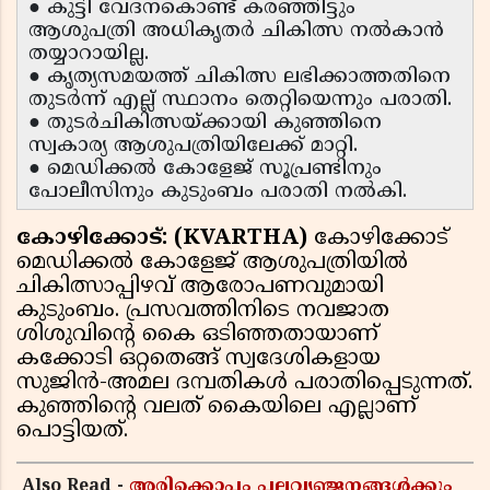
● കുട്ടി വേദനകൊണ്ട് കരഞ്ഞിട്ടും
ആശുപത്രി അധികൃതർ ചികിത്സ നൽകാൻ
തയ്യാറായില്ല.
● കൃത്യസമയത്ത് ചികിത്സ ലഭിക്കാത്തതിനെ
തുടർന്ന് എല്ല് സ്ഥാനം തെറ്റിയെന്നും പരാതി.
● തുടർചികിത്സയ്ക്കായി കുഞ്ഞിനെ
സ്വകാര്യ ആശുപത്രിയിലേക്ക് മാറ്റി.
● മെഡിക്കൽ കോളേജ് സൂപ്രണ്ടിനും
പോലീസിനും കുടുംബം പരാതി നൽകി.
കോഴിക്കോട്: (KVARTHA)
കോഴിക്കോട്
മെഡിക്കൽ കോളേജ് ആശുപത്രിയിൽ
ചികിത്സാപ്പിഴവ് ആരോപണവുമായി
കുടുംബം. പ്രസവത്തിനിടെ നവജാത
ശിശുവിൻ്റെ കൈ ഒടിഞ്ഞതായാണ്
കക്കോടി ഒറ്റതെങ്ങ് സ്വദേശികളായ
സുജിൻ-അമല ദമ്പതികൾ പരാതിപ്പെടുന്നത്.
കുഞ്ഞിൻ്റെ വലത് കൈയിലെ എല്ലാണ്
പൊട്ടിയത്.
Also Read -
അരിക്കൊപ്പം പലവ്യഞ്ജനങ്ങൾക്കും