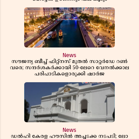
News
സൗജന്യ ബീച്ച് ഫിറ്റ്നസ് മുതൽ സാറ്റർഡേ റൺ
വരെ; സന്ദർശകർക്കായി 50-ലേറെ വേനൽക്കാല
പരിപാടികളൊരുക്കി ഷാർജ
News
ഡൽഹി കേരള ഹൗസിൽ അച്ചടക്ക നടപടി; ലോ