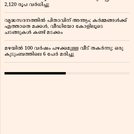
2,120 രൂപ വര്‍ധിച്ചു
വൃദ്ധസദനത്തിൽ പിതാവിന് അന്ത്യം; കർമ്മങ്ങൾക്ക്
എത്താതെ മക്കൾ, വീഡിയോ കോളിലൂടെ
ചടങ്ങുകൾ കണ്ട് മടക്കം
മഴയിൽ 100 വർഷം പഴക്കമുള്ള വീട് തകർന്നു; ഒരു
കുടുംബത്തിലെ 6 പേർ മരിച്ചു