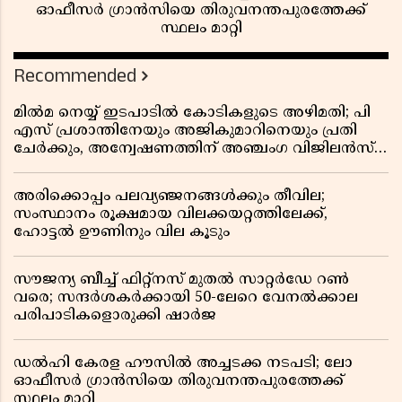
ഓഫീസർ ഗ്രാൻസിയെ തിരുവനന്തപുരത്തേക്ക്
സ്ഥലം മാറ്റി
Recommended
മിൽമ നെയ്യ് ഇടപാടിൽ കോടികളുടെ അഴിമതി; പി
എസ് പ്രശാന്തിനേയും അജികുമാറിനെയും പ്രതി
ചേർക്കും, അന്വേഷണത്തിന് അഞ്ചംഗ വിജിലൻസ്
സംഘം
അരിക്കൊപ്പം പലവ്യഞ്ജനങ്ങൾക്കും തീവില;
സംസ്ഥാനം രൂക്ഷമായ വിലക്കയറ്റത്തിലേക്ക്,
ഹോട്ടൽ ഊണിനും വില കൂടും
സൗജന്യ ബീച്ച് ഫിറ്റ്നസ് മുതൽ സാറ്റർഡേ റൺ
വരെ; സന്ദർശകർക്കായി 50-ലേറെ വേനൽക്കാല
പരിപാടികളൊരുക്കി ഷാർജ
ഡൽഹി കേരള ഹൗസിൽ അച്ചടക്ക നടപടി; ലോ
ഓഫീസർ ഗ്രാൻസിയെ തിരുവനന്തപുരത്തേക്ക്
സ്ഥലം മാറ്റി