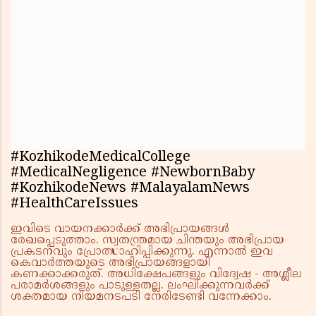
#KozhikodeMedicalCollege
#MedicalNegligence #NewbornBaby
#KozhikodeNews #MalayalamNews
#HealthCareIssues
ഇവിടെ വായനക്കാർക്ക് അഭിപ്രായങ്ങൾ
രേഖപ്പെടുത്താം. സ്വതന്ത്രമായ ചിന്തയും അഭിപ്രായ
പ്രകടനവും പ്രോത്സാഹിപ്പിക്കുന്നു. എന്നാൽ ഇവ
കെവാർത്തയുടെ അഭിപ്രായങ്ങളായി
കണക്കാക്കരുത്. അധിക്ഷേപങ്ങളും വിദ്വേഷ - അശ്ലീല
പരാമർശങ്ങളും പാടുള്ളതല്ല. ലംഘിക്കുന്നവർക്ക്
ശക്തമായ നിയമനടപടി നേരിടേണ്ടി വന്നേക്കാം.