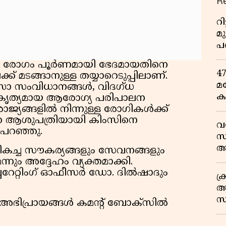
R
റ
മ
പ
ഒ
ൂടെ രോഗം പൂർണമായി ഭേദമായതിനെ
4
്ക് മടങ്ങാനുള്ള തയ്യാറെടുപ്പിലാണ്.
മ
ത്സാ സംവിധാനങ്ങൾ, വിദഗ്ധ
ക
 കൃത്യമായ ആരോഗ്യ പരിപാലന
ര
ജ്യങ്ങളിൽ നിന്നുള്ള രോഗികൾക്ക്
ഇ
്ന ആശുപത്രിയായി കിംസിനെ
വ
 പറഞ്ഞു.
വ
സ
ആ
ികച്ച സൗകര്യങ്ങളും സേവനങ്ങളും
സ
ും അദ്ദേഹം വ്യക്തമാക്കി.
പറേറ്റിംഗ് ഓഫീസർ ഡോ. ദിൽഷാദും
ക
അ
സ
െ അഭിപ്രായങ്ങൾ കമൻ്റ് ബോക്സിൽ
എ