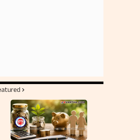
eatured