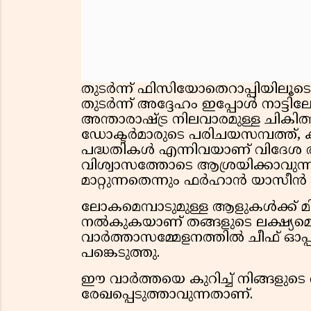
തുടർന്ന് ഫിസിയോതെറാപ്പിയില
തുടർന്ന് അദ്ദേഹം ഇപ്പോൾ നാട്ടിലേക
അന്താരാഷ്ട്ര നിലവാരമുള്ള ചികി
ഡോക്ടർമാരുടെ പരിചയസമ്പത്ത്,
പദ്ധതികൾ എന്നിവയാണ് വിദേശ രാ
വിശ്വാസത്തോടെ ആശ്രയിക്കാവുന
മാറ്റുന്നതെന്നും ഫർഹാൻ യാസീൻ
ലോകമെമ്പാടുമുള്ള ആളുകൾക്ക് മ
നൽകുകയാണ് തങ്ങളുടെ ലക്ഷ്യമെന്ന
വാർത്താസമ്മേളനത്തിൽ ചീഫ് ഓപ്
പങ്കെടുത്തു.
ഈ വാർത്തയെ കുറിച്ച് നിങ്ങളുട
രേഖപ്പെടുത്താവുന്നതാണ്.