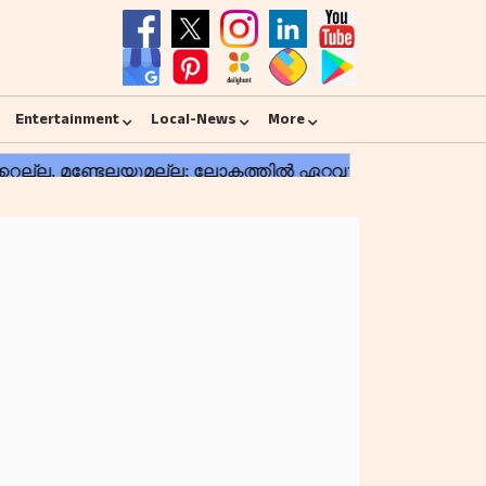
Entertainment
Local-News
More