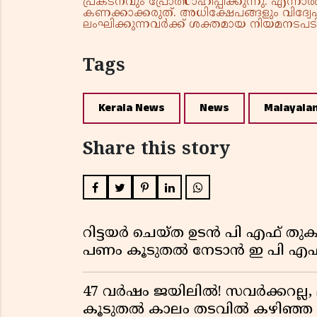
പ്രകടനവും പ്രോത്സാഹിപ്പിക്കുന്നു. എന
കണക്കാക്കരുത്. അധിക്ഷേപങ്ങളും വിദ്വേഷ
ലംഘിക്കുന്നവർക്ക് ശക്തമായ നിയമനടപടി 
Tags
Kerala News
News
Malayala
Share this story
റിട്ടയർ ചെയ്ത ഉടൻ പി എഫ് തുക
പണം കൂടുതൽ നേടാൻ ഇ പി എഫ്
47 വർഷം ജയിലിൽ! സവർക്കറല്ല, 
കൂടുതൽ കാലം തടവിൽ കഴിഞ്ഞ രാ