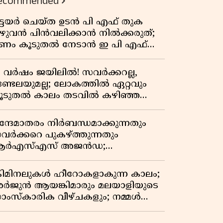
ecommended
ിട്ടയർ ചെയ്ത ഉടൻ പി എഫ് തുക
ുഴുവൻ പിൻവലിക്കാൻ നിൽക്കരുത്;
ണം കൂടുതൽ നേടാൻ ഇ പി എഫ്
യുടെ നിയമം അറിയാം
7 വർഷം ജയിലിൽ! സവർക്കറല്ല,
ണ്ടേലയുമല്ല; ലോകത്തിൽ ഏറ്റവും
ൂടുതൽ കാലം തടവിൽ കഴിഞ്ഞ
ാഷ്ട്രീയ തടവുകാരൻ ഇദ്ദേഹം! ഒരു
ന്ത്യൻ സ്വാതന്ത്ര്യസമര സേനാനിയുടെ
ന്ദേമാതരം നിർബന്ധമാക്കുന്നതും
േറിട്ട കഥ
വർക്കറെ പുകഴ്ത്തുന്നതും
ർഎസ്എസ് അജൻഡ;
ർക്കാരിനെതിരെ പിണറായി വിജയൻ
്രിമിനലുകൾ ഹീറോകളാകുന്ന കാലം;
ർജുൻ ആയങ്കിമാരും മലയാളിയുടെ
ാംസ്കാരിക വീഴ്ചകളും; നമ്മൾ
ങ്ങോട്ടാണ് പോകുന്നത്