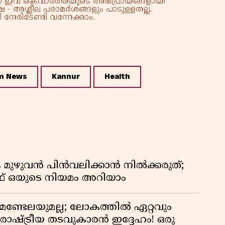
്നാൽ ഇവ കെവാർത്തയുടെ അഭിപ്രായങ്ങളായി
 - അശ്ലീല പരാമർശങ്ങളും പാടുള്ളതല്ല.
നേരിടേണ്ടി വന്നേക്കാം.
m News
Kannur
Health
 മുഴുവൻ പിൻവലിക്കാൻ നിൽക്കരുത്;
 ഒയുടെ നിയമം അറിയാം
മണ്ടേലയുമല്ല; ലോകത്തിൽ ഏറ്റവും
ഷ്ട്രീയ തടവുകാരൻ ഇദ്ദേഹം! ഒരു