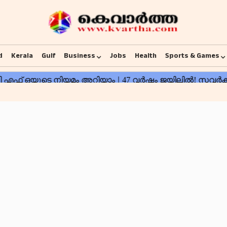
d
Kerala
Gulf
Business
Jobs
Health
Sports & Games