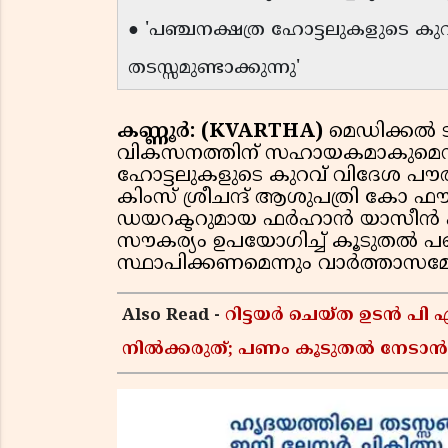
● 'പഞ്ചനക്ഷത്ര ഹോട്ടലുകളുടെ കു
തടസ്സമുണ്ടാക്കുന്നു'
കണ്ണൂർ: (KVARTHA)
മെഡിക്കൽ ടൂ
വികസനത്തിന് സഹായകമാകുമെന്ന
ഹോട്ടലുകളുടെ കുറവ് വിദേശ പൗരൻ
കിംസ് ശ്രീചന്ദ് ആശുപത്രി കോ ഫൗണ്
ഡയറക്ടറുമായ ഫർഹാൻ യാസീൻ പറഞ
സൗകര്യം ഉപയോഗിച്ച് കൂടുതൽ പ
സ്ഥാപിക്കണമെന്നും വാർത്താസമ്മ
Also Read -
റിട്ടയർ ചെയ്ത ഉടൻ പി
നിൽക്കരുത്; പണം കൂടുതൽ നേടാൻ