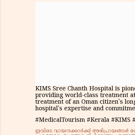
KIMS Sree Chanth Hospital is pion
providing world-class treatment at
treatment of an Oman citizen's lon
hospital's expertise and commitmen
#MedicalTourism #Kerala #KIMS 
ഇവിടെ വായനക്കാർക്ക് അഭിപ്രായങ്ങൾ രേഖപ