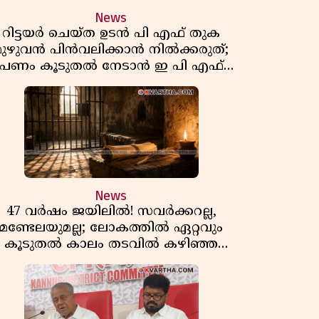
News
റിട്ടയർ ചെയ്ത ഉടൻ പി എഫ് തുക
മുഴുവൻ പിൻവലിക്കാൻ നിൽക്കരുത്;
പണം കൂടുതൽ നേടാൻ ഇ പി എഫ്
ഒയുടെ നിയമം അറിയാം
News
47 വർഷം ജയിലിൽ! സവർക്കറല്ല,
മണ്ടേലയുമല്ല; ലോകത്തിൽ ഏറ്റവും
കൂടുതൽ കാലം തടവിൽ കഴിഞ്ഞ
രാഷ്ട്രീയ തടവുകാരൻ ഇദ്ദേഹം! ഒരു
ന്ത്യൻ സ്വാതന്ത്ര്യസമര സേനാനിയുടെ
വേറിട്ട കഥ