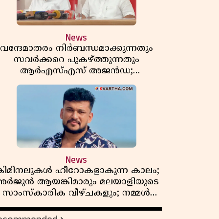
News
വന്ദേമാതരം നിർബന്ധമാക്കുന്നതും
സവർക്കറെ പുകഴ്ത്തുന്നതും
ആർഎസ്എസ് അജൻഡ;
ർക്കാരിനെതിരെ പിണറായി വിജയൻ
News
്രിമിനലുകൾ ഹീറോകളാകുന്ന കാലം;
ർജുൻ ആയങ്കിമാരും മലയാളിയുടെ
സാംസ്കാരിക വീഴ്ചകളും; നമ്മൾ
എങ്ങോട്ടാണ് പോകുന്നത്