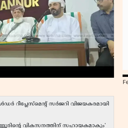
F
ോൾഡർ റീപ്ലേസ്മെൻ്റ് സർജറി വിജയകരമായി
കണ്ണൂരിൻ്റെ വികസനത്തിന് സഹായകമാകും'