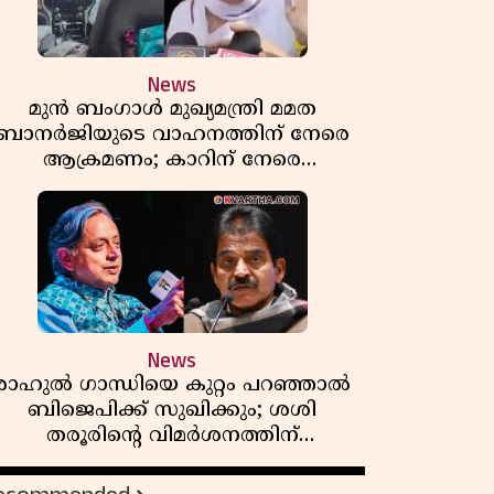
News
മുൻ ബംഗാൾ മുഖ്യമന്ത്രി മമത
ബാനർജിയുടെ വാഹനത്തിന് നേരെ
ആക്രമണം; കാറിന് നേരെ
പാഞ്ഞുകയറി അക്രമികൾ
News
രാഹുൽ ഗാന്ധിയെ കുറ്റം പറഞ്ഞാൽ
ബിജെപിക്ക് സുഖിക്കും; ശശി
തരൂരിന്റെ വിമർശനത്തിന്
മറുപടിയുമായി കെ സി
വേണുഗോപാൽ