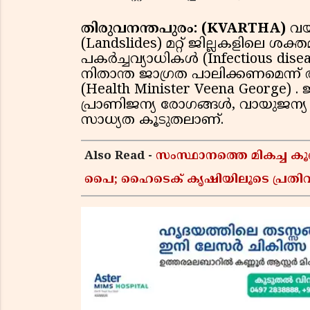
തിരുവനന്തപുരം: (KVARTHA)
വയ
(Landslides) മറ്റ് ജില്ലകളിലെ ശ
പകര്‍ച്ചവ്യാധികള്‍ (Infectious di
നിതാന്ത ജാഗ്രത പാലിക്കണമെന്ന് ആ
(Health Minister Veena George) .
പ്രാണിജന്യ രോഗങ്ങള്‍, വായുജന്യ ര
സാധ്യത കൂടുതലാണ്.
Also Read -
സംസ്ഥാനത്തെ മികച്ച 
പൈ; ഹൈടെക് കൃഷിയിലൂടെ പ്രതിവ