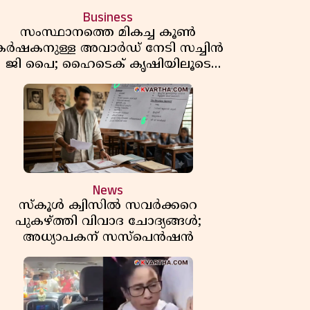
Business
സംസ്ഥാനത്തെ മികച്ച കൂൺ
കർഷകനുള്ള അവാർഡ് നേടി സച്ചിൻ
ജി പൈ; ഹൈടെക് കൃഷിയിലൂടെ
പ്രതിവർഷം 50 ലക്ഷം രൂപയുടെ
വരുമാനം
News
സ്കൂൾ ക്വിസിൽ സവർക്കറെ
പുകഴ്ത്തി വിവാദ ചോദ്യങ്ങൾ;
അധ്യാപകന് സസ്പെൻഷൻ