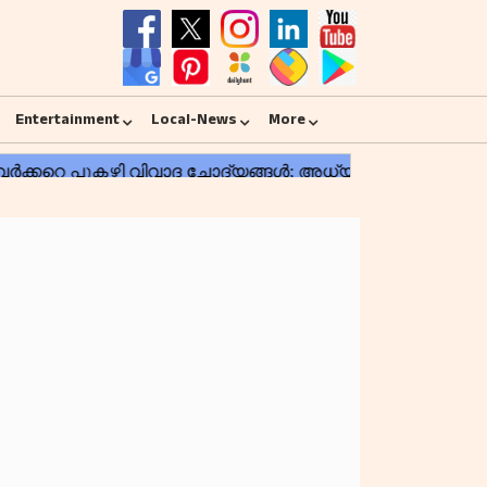
Entertainment
Local-News
More