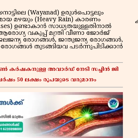
നാട്ടിലെ (Wayanad) ഉരുള്‍പൊട്ടലും
ക്തമായ മഴയും (Heavy Rain) കാരണം
seases) ഉണ്ടാകാന്‍ സാധ്യതയുള്ളതിനാല്‍
രോഗ്യ വകുപ്പ് മന്ത്രി വീണാ ജോര്‍ജ്
 ജലജന്യ രോഗങ്ങള്‍, ജന്തുജന്യ രോഗങ്ങള്‍,
ോഗങ്ങള്‍ തുടങ്ങിയവ പടര്‍ന്നുപിടിക്കാന്‍
കൂൺ കർഷകനുള്ള അവാർഡ് നേടി സച്ചിൻ ജി
ർഷം 50 ലക്ഷം രൂപയുടെ വരുമാനം