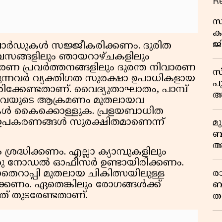
R
സ
ക
ജ
്‍ഡുകള്‍ സജ്ജീകരിക്കണം. ദുരിത
പ
ിവസങ്ങളിലും ഞായറാഴ്ചകളിലും
വ
രണ പ്രവര്‍ത്തനങ്ങളിലും ദുരന്ത നിവാരണ
സ
ിക്കുന്നവര്‍ വ്യക്തിഗത സുരക്ഷാ ഉപാധികളായ
പ
 ധരിക്കേണ്ടതാണ്. വൈദ്യുതാഘാതം, പാമ്പ്
അ
യുള്ളവയുടെ ആക്രമണം മുതലായവ
കള്‍ കൈക്കൊള്ളുക. പ്രളയബാധിത
 ഉപകരണങ്ങള്‍ സുരക്ഷിതമാണെന്ന്
മ
ബ
ആ
 ശ്രദ്ധിക്കണം. എല്ലാ ക്യാമ്പുകളിലും
പ
രു നോഡല്‍ ഓഫീസര്‍ ഉണ്ടായിരിക്കണം.
ര
ോതെറാപ്പി മുതലായ ചികിത്സയിലുള്ള
ാക്കണം. ഏതെങ്കിലും രോഗങ്ങള്‍ക്ക്
ബ
 അത് തുടരേണ്ടതാണ്.
ത
മ
വ