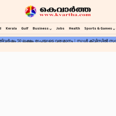
d
Kerala
Gulf
Business
Jobs
Health
Sports & Games