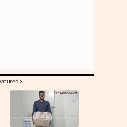
eatured