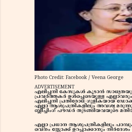
Photo Credit: Facebook / Veena George
ADVERTISEMENT
എലിപ്പനി കേസുകള്‍ കൂടാന്‍ സാധ്യതയുള
പ്രവര്‍ത്തകര്‍ ഉള്‍പ്പെടെയുള്ള എല്ലാ
എലിപ്പനി പ്രതിരോധ ഗുളികയായ ഡോക്
എല്ലാ ആശുപത്രികളിലും അവശ്യ മരുന്നുക
ബ്ലീച്ചിംഗ് പൗഡര്‍ തുടങ്ങിയവയുടെ മതിയാ
എല്ലാ പ്രധാന ആശുപത്രികളിലും പാമ്പുകട
വെനം സ്റ്റോക്ക് ഉറപ്പാക്കാനും നിര്‍ദേശം