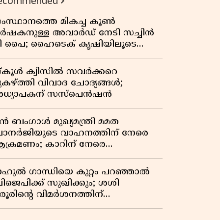
ecommended
ംസ്ഥാനത്തെ മികച്ച കൂൺ
ർഷകനുള്ള അവാർഡ് നേടി സച്ചിൻ
ി പൈ; ഹൈടെക് കൃഷിയിലൂടെ
്രതിവർഷം 50 ലക്ഷം രൂപയുടെ
രുമാനം
്കൂൾ ക്വിസിൽ സവർക്കറെ
ുകഴ്ത്തി വിവാദ ചോദ്യങ്ങൾ;
ധ്യാപകന് സസ്പെൻഷൻ
ുൻ ബംഗാൾ മുഖ്യമന്ത്രി മമത
ാനർജിയുടെ വാഹനത്തിന് നേരെ
ക്രമണം; കാറിന് നേരെ
ാഞ്ഞുകയറി അക്രമികൾ
ാഹുൽ ഗാന്ധിയെ കുറ്റം പറഞ്ഞാൽ
ിജെപിക്ക് സുഖിക്കും; ശശി
രൂരിന്റെ വിമർശനത്തിന്
റുപടിയുമായി കെ സി
േണുഗോപാൽ