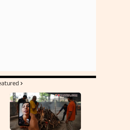
eatured