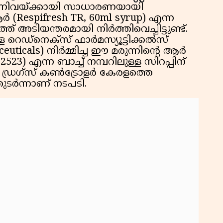
 എന്നിവയ്ക്കായി സാധാരണയായി
 (Respifresh TR, 60ml syrup) എന്ന
് അടിയന്തരമായി നിർത്തിവെച്ചിട്ടുണ്ട്.
 റെഡ്നെക്സ് ഫാർമസ്യൂട്ടിക്കൽസ്
aceuticals) നിർമ്മിച്ച ഈ മരുന്നിൻ്റെ ആർ
523) എന്ന ബാച്ച് നമ്പറിലുള്ള സിറപ്പിന്
് ഡ്രഗ്‌സ് കൺട്രോളർ കേരളത്തെ
ടർന്നാണ് നടപടി.