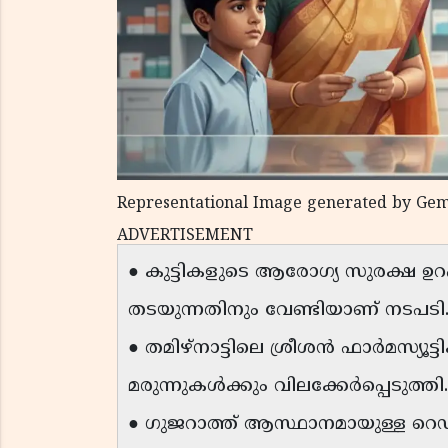
Representational Image generated by Gem
ADVERTISEMENT
● കുട്ടികളുടെ ആരോഗ്യ സുരക്ഷ ഉറപ
തടയുന്നതിനും വേണ്ടിയാണ് നടപടി
● തമിഴ്‌നാട്ടിലെ ശ്രീശൻ ഫാർമസ്യൂട
മരുന്നുകൾക്കും വിലക്കേർപ്പെടുത്തി.
● ഗുജറാത്ത് ആസ്ഥാനമായുള്ള റെഡ്ന