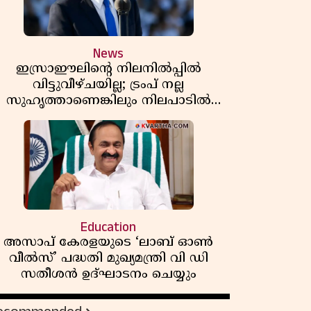
News
ഇസ്രാഈലിന്റെ നിലനിൽപ്പിൽ
വിട്ടുവീഴ്ചയില്ല; ട്രംപ് നല്ല
സുഹൃത്താണെങ്കിലും നിലപാടിൽ
മാറ്റമില്ലെന്ന് നെതന്യാഹു; ഹോർമുസ്
പാതയിൽ ഇറാൻ-ഒമാൻ ധാരണ,
തടസ്സമായി യുഎസ് ഭീഷണി
Education
അസാപ് കേരളയുടെ ‘ലാബ് ഓൺ
വീൽസ്’ പദ്ധതി മുഖ്യമന്ത്രി വി ഡി
സതീശൻ ഉദ്ഘാടനം ചെയ്യും