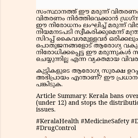
സംസ്ഥാനത്ത് ഈ മരുന്ന് വിതരണം
വിതരണം നിർത്തിവെക്കാൻ ഡ്രഗ്‌സ
ഈ നിരോധനം ലംഘിച്ച് മരുന്ന് വ
നിയമനടപടി സ്വീകരിക്കുമെന്ന് മന്ത്
സിറപ്പ് കൈവശമുള്ളവർ ഒരിക്കലു
പൊതുജനങ്ങളോട് ആരോഗ്യ വകുപ്പ് 
നിരോധിക്കപ്പെട്ട ഈ മരുന്നുക
ചെയ്യുന്നില്ല എന്ന വ്യക്തമായ വിവ
കുട്ടികളുടെ ആരോഗ്യ സുരക്ഷ ഉറപ്പ
അഭിപ്രായം എന്താണ്? ഈ പ്രധാനപ്പ
പങ്കിടുക.
Article Summary: Kerala bans over
(under 12) and stops the distribut
issues.
#KeralaHealth #MedicineSafety #
#DrugControl