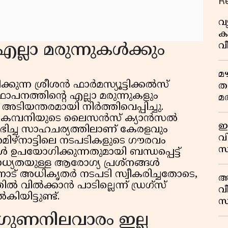
R
വ
ക
വ
ല്ലാ മരുന്നുകൾക്കും
കണ
മ
ിക്കുന്ന ശ്രീശൻ ഫാർമസ്യൂട്ടിക്കൽസ്
ത
്ഥാപനത്തിൻ്റെ എല്ലാ മരുന്നുകളും
മര
ടിയന്തരമായി നിർത്തിവെപ്പിച്ചു.
ർ ഈ കമ്പനിയുടെ ലൈസൻസ് ക്യാൻസൽ
ഇ
ഭിച്ച സാഹചര്യത്തിലാണ് കേരളവും
വി
മിഴ്‌നാട്ടിലെ നടപടികളുടെ ഗൗരവം
സ
ൾ ഉപയോഗിക്കുന്നതുമായി ബന്ധപ്പെട്ട്
മാ
്യതയുള്ള ആരോഗ്യ പ്രശ്നങ്ങൾ
പ
‌നാട് അധികൃതർ നടപടി സ്വീകരിച്ചതോടെ,
അ
ത
ിൽ വിൽക്കാൻ പാടില്ലെന്ന് ഡ്രഗ്സ്
വീ
യിട്ടുണ്ട്.
സ
 ഗുണനിലവാരം ഇല്ല