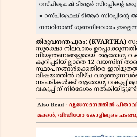
റസ്പിഫ്രെഷ് ടിആർ സിറപ്പിൻ്റെ ഒരു 
● റസ്പിഫ്രെഷ് ടിആർ സിറപ്പിൻ്റെ 
നമ്പറിനാണ് ഗുണനിലവാരം ഇല്ലെന്ന
തിരുവനന്തപുരം: (KVARTHA)
സം
സുരക്ഷാ നിലവാരം ഉറപ്പാക്കുന്ന
നിയന്ത്രണങ്ങളുമായി ആരോഗ്യ വകു
കുറിപ്പടിയില്ലാതെ 12 വയസിന് താഴെ
സ്ഥാപനങ്ങൾക്കെതിരെ ഇനിമുതൽ
വിഷയത്തിൽ വീഴ്ച വരുത്തുന്നവർക
നടപടികൾക്ക് ആരോഗ്യ വകുപ്പ് മന
വകുപ്പിന് നിർദേശം നൽകിയിട്ടുണ്ട്
Also Read -
വൃദ്ധസദനത്തിൽ പിതാവിന
മക്കൾ, വീഡിയോ കോളിലൂടെ ചടങ്ങു