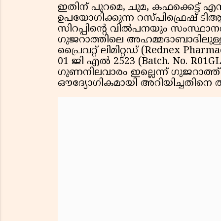
ഇതിന് പുറമെ, ചുമ, കഫക്കെട്ട്
ഉപയോഗിക്കുന്ന റസ്പിഫ്രെഷ് ടിആർ
സിറപ്പിൻ്റെ വിൽപനയും സംസ്ഥാനത്ത
ഗുജറാത്തിലെ അഹമ്മദാബാദിലുള്ള
പ്രൈവറ്റ് ലിമിറ്റഡ് (Rednex Pharm
01 ജി എൽ 2523 (Batch. No. R01GL2
ഗുണനിലവാരം ഇല്ലെന്ന് ഗുജറാത്ത
ഔദ്യോഗികമായി അറിയിച്ചതിനെ തു