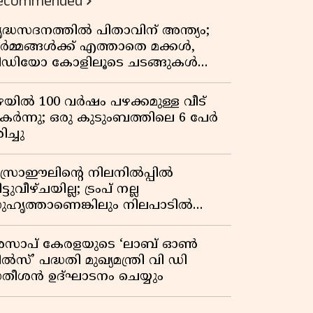
ecommended
ൃദ്ധസദനത്തിൽ പിതാവിന് അന്ത്യം;
ർമ്മങ്ങൾക്ക് എത്താതെ മക്കൾ,
ീഡിയോ കോളിലൂടെ ചടങ്ങുകൾ
്ട് മടക്കം
ഴയിൽ 100 വർഷം പഴക്കമുള്ള വീട്
കർന്നു; ഒരു കുടുംബത്തിലെ 6 പേർ
ിച്ചു
സ്രാഈലിന്റെ നിലനിൽപ്പിൽ
ട്ടുവീഴ്ചയില്ല; ട്രംപ് നല്ല
ുഹൃത്താണെങ്കിലും നിലപാടിൽ
റ്റമില്ലെന്ന് നെതന്യാഹു; ഹോർമുസ്
ാതയിൽ ഇറാൻ-ഒമാൻ ധാരണ,
സാപ് കേരളയുടെ ‘ലാബ് ഓൺ
ടസ്സമായി യുഎസ് ഭീഷണി
ൽസ്’ പദ്ധതി മുഖ്യമന്ത്രി വി ഡി
തീശൻ ഉദ്ഘാടനം ചെയ്യും