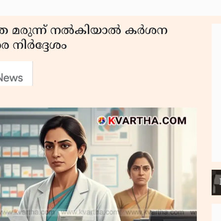
്ലാതെ മരുന്ന് നൽകിയാൽ കർശന
ര നിർദ്ദേശം