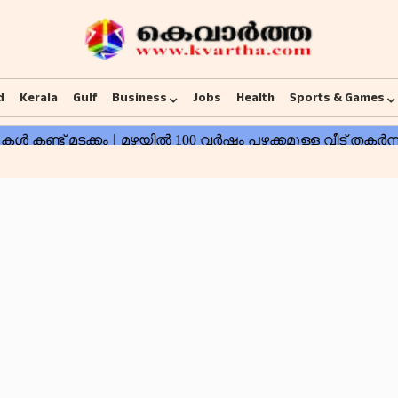
d
Kerala
Gulf
Business
Jobs
Health
Sports & Games