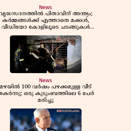
News
വൃദ്ധസദനത്തിൽ പിതാവിന് അന്ത്യം;
കർമ്മങ്ങൾക്ക് എത്താതെ മക്കൾ,
വീഡിയോ കോളിലൂടെ ചടങ്ങുകൾ
കണ്ട് മടക്കം
News
മഴയിൽ 100 വർഷം പഴക്കമുള്ള വീട്
തകർന്നു; ഒരു കുടുംബത്തിലെ 6 പേർ
മരിച്ചു