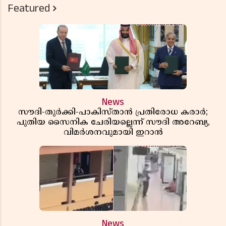
Featured
News
സൗദി-തുർക്കി-പാകിസ്താൻ പ്രതിരോധ കരാർ;
പുതിയ സൈനിക ചേരിയല്ലെന്ന് സൗദി അറേബ്യ,
വിമർശനവുമായി ഇറാൻ
News