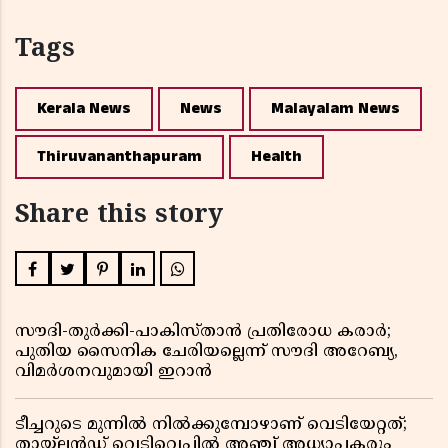
Tags
Kerala News
News
Malayalam News
Thiruvananthapuram
Health
Share this story
സൗദി-തുർക്കി-പാകിസ്താൻ പ്രതിരോധ കരാർ;
പുതിയ സൈനിക ചേരിയല്ലെന്ന് സൗദി അറേബ്യ,
വിമർശനവുമായി ഇറാൻ
ടീച്ചറുടെ മുന്നിൽ നിൽക്കുമ്പോഴാണ് വെടിയേറ്റത്;
തായ്‌ലൻഡ് വെടിവെപ്പിൽ അഞ്ച് അധ്യാപകരും