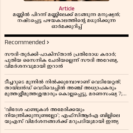
Article
മണ്ണിൽ പിറന്ന് മണ്ണിലേക്ക് മടങ്ങുന്ന മനുഷ്യൻ;
നഷ്ടപ്പെട്ട പഴയകാലത്തിൻ്റെ മധുരിക്കുന്ന
ഓർമക്കുറിപ്പ്
Recommended
സൗദി-തുർക്കി-പാകിസ്താൻ പ്രതിരോധ കരാർ;
പുതിയ സൈനിക ചേരിയല്ലെന്ന് സൗദി അറേബ്യ,
വിമർശനവുമായി ഇറാൻ
ടീച്ചറുടെ മുന്നിൽ നിൽക്കുമ്പോഴാണ് വെടിയേറ്റത്;
തായ്‌ലൻഡ് വെടിവെപ്പിൽ അഞ്ച് അധ്യാപകരും
മുത്തശ്ശീമുത്തശ്ശന്മാരും കൊല്ലപ്പെട്ടു, മരണസംഖ്യ 7;
ഞെട്ടിക്കുന്ന വെളിപ്പെടുത്തലുകൾ
‘വിദേശ ഫണ്ടുകൾ അമേരിക്കയും
നിയന്ത്രിക്കുന്നുണ്ടല്ലോ’; എഫ്സിആർഎ ബില്ലിലെ
യുഎസ് വിമർശനങ്ങൾക്ക് മറുപടിയുമായി ഇന്ത്യ