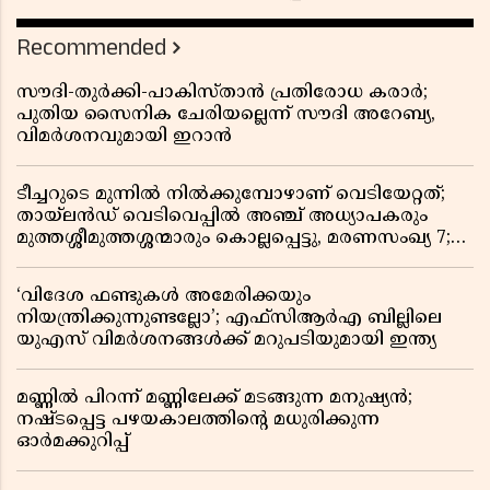
Recommended
സൗദി-തുർക്കി-പാകിസ്താൻ പ്രതിരോധ കരാർ;
പുതിയ സൈനിക ചേരിയല്ലെന്ന് സൗദി അറേബ്യ,
വിമർശനവുമായി ഇറാൻ
ടീച്ചറുടെ മുന്നിൽ നിൽക്കുമ്പോഴാണ് വെടിയേറ്റത്;
തായ്‌ലൻഡ് വെടിവെപ്പിൽ അഞ്ച് അധ്യാപകരും
മുത്തശ്ശീമുത്തശ്ശന്മാരും കൊല്ലപ്പെട്ടു, മരണസംഖ്യ 7;
ഞെട്ടിക്കുന്ന വെളിപ്പെടുത്തലുകൾ
‘വിദേശ ഫണ്ടുകൾ അമേരിക്കയും
നിയന്ത്രിക്കുന്നുണ്ടല്ലോ’; എഫ്സിആർഎ ബില്ലിലെ
യുഎസ് വിമർശനങ്ങൾക്ക് മറുപടിയുമായി ഇന്ത്യ
മണ്ണിൽ പിറന്ന് മണ്ണിലേക്ക് മടങ്ങുന്ന മനുഷ്യൻ;
നഷ്ടപ്പെട്ട പഴയകാലത്തിൻ്റെ മധുരിക്കുന്ന
ഓർമക്കുറിപ്പ്