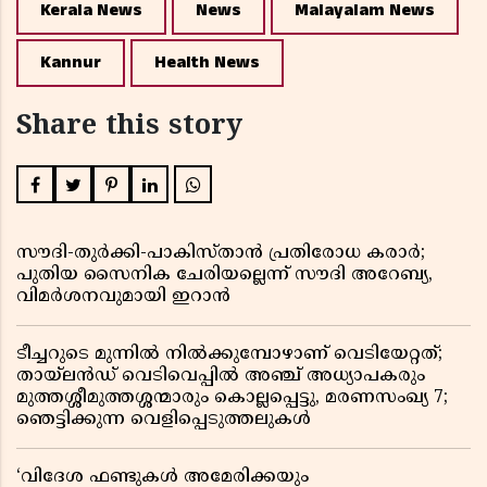
Kerala News
News
Malayalam News
Kannur
Health News
Share this story
സൗദി-തുർക്കി-പാകിസ്താൻ പ്രതിരോധ കരാർ;
പുതിയ സൈനിക ചേരിയല്ലെന്ന് സൗദി അറേബ്യ,
വിമർശനവുമായി ഇറാൻ
ടീച്ചറുടെ മുന്നിൽ നിൽക്കുമ്പോഴാണ് വെടിയേറ്റത്;
തായ്‌ലൻഡ് വെടിവെപ്പിൽ അഞ്ച് അധ്യാപകരും
മുത്തശ്ശീമുത്തശ്ശന്മാരും കൊല്ലപ്പെട്ടു, മരണസംഖ്യ 7;
ഞെട്ടിക്കുന്ന വെളിപ്പെടുത്തലുകൾ
‘വിദേശ ഫണ്ടുകൾ അമേരിക്കയും