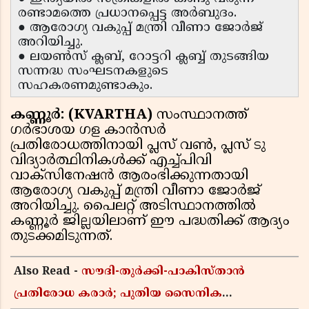
രണ്ടാമത്തെ പ്രധാനപ്പെട്ട അർബുദം.
● ആരോഗ്യ വകുപ്പ് മന്ത്രി വീണാ ജോർജ്
അറിയിച്ചു.
● ലയൺസ് ക്ലബ്, റോട്ടറി ക്ലബ്ബ് തുടങ്ങിയ
സന്നദ്ധ സംഘടനകളുടെ
സഹകരണമുണ്ടാകും.
കണ്ണൂർ: (KVARTHA)
സംസ്ഥാനത്ത്
ഗർഭാശയ ഗള കാൻസർ
പ്രതിരോധത്തിനായി പ്ലസ് വൺ, പ്ലസ് ടു
വിദ്യാർത്ഥിനികൾക്ക് എച്ച്പിവി
വാക്‌സിനേഷൻ ആരംഭിക്കുന്നതായി
ആരോഗ്യ വകുപ്പ് മന്ത്രി വീണാ ജോർജ്
അറിയിച്ചു. പൈലറ്റ് അടിസ്ഥാനത്തിൽ
കണ്ണൂർ ജില്ലയിലാണ് ഈ പദ്ധതിക്ക് ആദ്യം
തുടക്കമിടുന്നത്.
Also Read -
സൗദി-തുർക്കി-പാകിസ്താൻ
പ്രതിരോധ കരാർ; പുതിയ സൈനിക