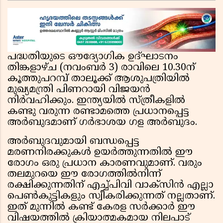
ചേരിയല്ലെന്ന് സൗദി അറേബ്യ, വിമർശനവുമായി
ഇറാൻ
പദ്ധതിയുടെ ഔദ്യോഗിക ഉദ്ഘാടനം
തിങ്കളാഴ്ച (നവംബർ 3) രാവിലെ 10.30ന്
കൂത്തുപറമ്പ് താലൂക്ക് ആശുപത്രിയിൽ
മുഖ്യമന്ത്രി പിണറായി വിജയൻ
നിർവഹിക്കും. ഇന്ത്യയിൽ സ്ത്രീകളിൽ
കണ്ടു വരുന്ന രണ്ടാമത്തെ പ്രധാനപ്പെട്ട
അർബുദമാണ് ഗർഭാശയ ഗള അർബുദം.
അർബുദവുമായി ബന്ധപ്പെട്ട
മരണനിരക്കുകൾ ഉയർത്തുന്നതിൽ ഈ
രോഗം ഒരു പ്രധാന കാരണവുമാണ്. വരും
തലമുറയെ ഈ രോഗത്തിൽനിന്ന്
രക്ഷിക്കുന്നതിന് എച്ച്പിവി വാക്‌സിൻ എല്ലാ
പെൺകുട്ടികളും സ്വീകരിക്കുന്നത് നല്ലതാണ്.
ഇത് മുന്നിൽ കണ്ട് കേരള സർക്കാർ ഈ
വിഷയത്തിൽ ക്രിയാത്മകമായ നിലപാട്