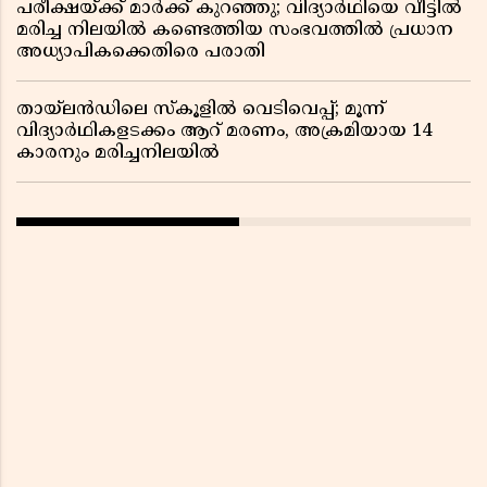
പരീക്ഷയ്ക്ക് മാർക്ക് കുറഞ്ഞു; വിദ്യാർഥിയെ വീട്ടിൽ
മരിച്ച നിലയിൽ കണ്ടെത്തിയ സംഭവത്തിൽ പ്രധാന
അധ്യാപികക്കെതിരെ പരാതി
തായ്‌ലൻഡിലെ സ്‌കൂളിൽ വെടിവെപ്പ്; മൂന്ന്
വിദ്യാർഥികളടക്കം ആറ് മരണം, അക്രമിയായ 14
കാരനും മരിച്ചനിലയിൽ