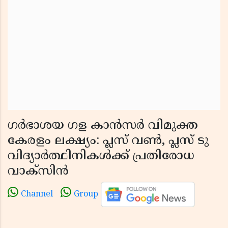
ഗർഭാശയ ഗള കാൻസർ വിമുക്ത
കേരളം ലക്ഷ്യം: പ്ലസ് വൺ, പ്ലസ് ടു
വിദ്യാർത്ഥിനികൾക്ക് പ്രതിരോധ
വാക്‌സിൻ
Channel
Group