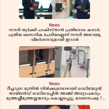
News
സൗദി-തുർക്കി-പാകിസ്താൻ പ്രതിരോധ കരാർ;
പുതിയ സൈനിക ചേരിയല്ലെന്ന് സൗദി അറേബ്യ,
വിമർശനവുമായി ഇറാൻ
News
ടീച്ചറുടെ മുന്നിൽ നിൽക്കുമ്പോഴാണ് വെടിയേറ്റത്;
തായ്‌ലൻഡ് വെടിവെപ്പിൽ അഞ്ച് അധ്യാപകരും
മുത്തശ്ശീമുത്തശ്ശന്മാരും കൊല്ലപ്പെട്ടു, മരണസംഖ്യ 7;
ഞെട്ടിക്കുന്ന വെളിപ്പെടുത്തലുകൾ