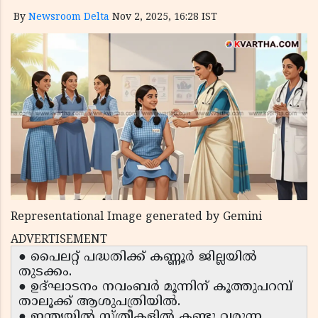
By
Newsroom Delta
Nov 2, 2025, 16:28 IST
Representational Image generated by Gemini
ADVERTISEMENT
● പൈലറ്റ് പദ്ധതിക്ക് കണ്ണൂർ ജില്ലയിൽ
തുടക്കം.
● ഉദ്ഘാടനം നവംബർ മൂന്നിന് കൂത്തുപറമ്പ്
താലൂക്ക് ആശുപത്രിയിൽ.
● ഇന്ത്യയിൽ സ്ത്രീകളിൽ കണ്ടു വരുന്ന