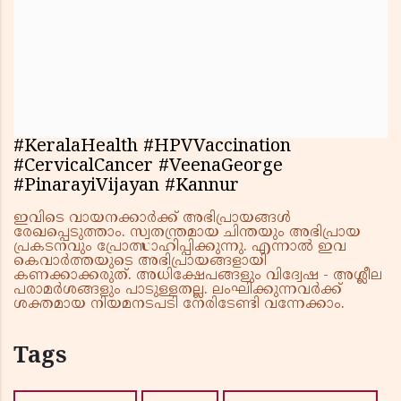
#KeralaHealth #HPVVaccination
#CervicalCancer #VeenaGeorge
#PinarayiVijayan #Kannur
ഇവിടെ വായനക്കാർക്ക് അഭിപ്രായങ്ങൾ
രേഖപ്പെടുത്താം. സ്വതന്ത്രമായ ചിന്തയും അഭിപ്രായ
പ്രകടനവും പ്രോത്സാഹിപ്പിക്കുന്നു. എന്നാൽ ഇവ
കെവാർത്തയുടെ അഭിപ്രായങ്ങളായി
കണക്കാക്കരുത്. അധിക്ഷേപങ്ങളും വിദ്വേഷ - അശ്ലീല
പരാമർശങ്ങളും പാടുള്ളതല്ല. ലംഘിക്കുന്നവർക്ക്
ശക്തമായ നിയമനടപടി നേരിടേണ്ടി വന്നേക്കാം.
Tags