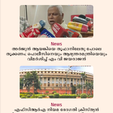
News
അർജുൻ ആയങ്കിയെ തൂഫാനിലേതു പോലെ
തൂക്കണം; പൊലീസിനെയും ആഭ്യന്തരമന്ത്രിയെയും
വിമർശിച്ച് എം വി ജയരാജൻ
News
എഫ്സിആർഎ നിയമ ഭേദഗതി ക്രിസ്ത്യൻ