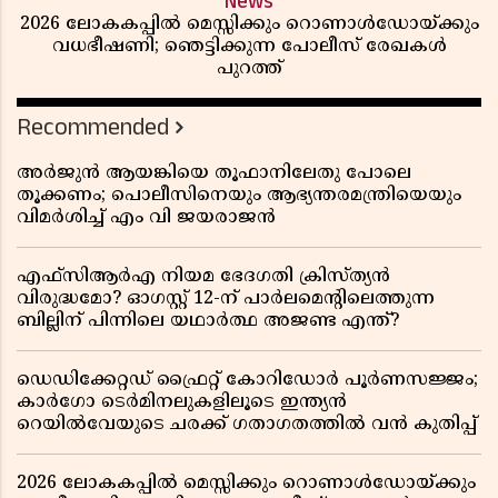
News
2026 ലോകകപ്പിൽ മെസ്സിക്കും റൊണാൾഡോയ്ക്കും
വധഭീഷണി; ഞെട്ടിക്കുന്ന പോലീസ് രേഖകൾ
പുറത്ത്
Recommended
അർജുൻ ആയങ്കിയെ തൂഫാനിലേതു പോലെ
തൂക്കണം; പൊലീസിനെയും ആഭ്യന്തരമന്ത്രിയെയും
വിമർശിച്ച് എം വി ജയരാജൻ
എഫ്സിആർഎ നിയമ ഭേദഗതി ക്രിസ്ത്യൻ
വിരുദ്ധമോ? ഓഗസ്റ്റ് 12-ന് പാർലമെന്റിലെത്തുന്ന
ബില്ലിന് പിന്നിലെ യഥാർത്ഥ അജണ്ട എന്ത്?
ഡെഡിക്കേറ്റഡ് ഫ്രൈറ്റ് കോറിഡോർ പൂർണസജ്ജം;
കാർഗോ ടെർമിനലുകളിലൂടെ ഇന്ത്യൻ
റെയിൽവേയുടെ ചരക്ക് ഗതാഗതത്തിൽ വൻ കുതിപ്പ്
2026 ലോകകപ്പിൽ മെസ്സിക്കും റൊണാൾഡോയ്ക്കും