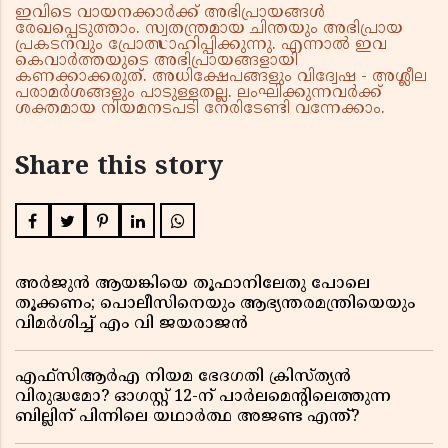
ഇവിടെ വായനക്കാർക്ക് അഭിപ്രായങ്ങൾ
രേഖപ്പെടുത്താം. സ്വതന്ത്രമായ ചിന്തയും അഭിപ്രായ
പ്രകടനവും പ്രോത്സാഹിപ്പിക്കുന്നു. എന്നാൽ ഇവ
കെവാർത്തയുടെ അഭിപ്രായങ്ങളായി
കണക്കാക്കരുത്. അധിക്ഷേപങ്ങളും വിദ്വേഷ - അശ്ലീല
പരാമർശങ്ങളും പാടുള്ളതല്ല. ലംഘിക്കുന്നവർക്ക്
ശക്തമായ നിയമനടപടി നേരിടേണ്ടി വന്നേക്കാം.
Share this story
അർജുൻ ആയങ്കിയെ തൂഫാനിലേതു പോലെ
തൂക്കണം; പൊലീസിനെയും ആഭ്യന്തരമന്ത്രിയെയും
വിമർശിച്ച് എം വി ജയരാജൻ
എഫ്സിആർഎ നിയമ ഭേദഗതി ക്രിസ്ത്യൻ
വിരുദ്ധമോ? ഓഗസ്റ്റ് 12-ന് പാർലമെന്റിലെത്തുന്ന
ബില്ലിന് പിന്നിലെ യഥാർത്ഥ അജണ്ട എന്ത്?