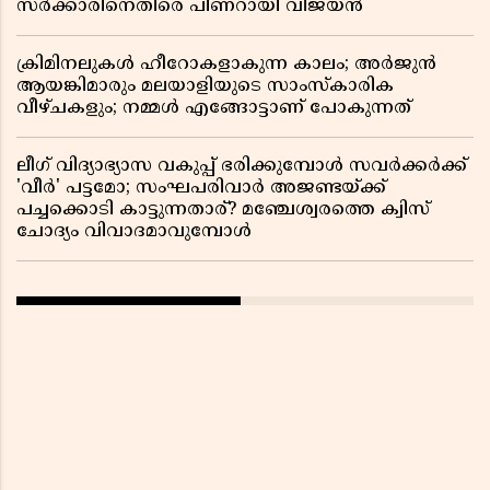
സർക്കാരിനെതിരെ പിണറായി വിജയൻ
ക്രിമിനലുകൾ ഹീറോകളാകുന്ന കാലം; അർജുൻ
ആയങ്കിമാരും മലയാളിയുടെ സാംസ്കാരിക
വീഴ്ചകളും; നമ്മൾ എങ്ങോട്ടാണ് പോകുന്നത്
ലീഗ് വിദ്യാഭ്യാസ വകുപ്പ് ഭരിക്കുമ്പോൾ സവർക്കർക്ക്
'വീർ' പട്ടമോ; സംഘപരിവാർ അജണ്ടയ്ക്ക്
പച്ചക്കൊടി കാട്ടുന്നതാര്? മഞ്ചേശ്വരത്തെ ക്വിസ്
ചോദ്യം വിവാദമാവുമ്പോൾ