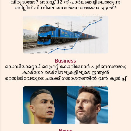
വിരുദ്ധമോ? ഓഗസ്റ്റ് 12-ന് പാർലമെന്റിലെത്തുന്ന
ബില്ലിന് പിന്നിലെ യഥാർത്ഥ അജണ്ട എന്ത്?
Business
ഡെഡിക്കേറ്റഡ് ഫ്രൈറ്റ് കോറിഡോർ പൂർണസജ്ജം;
കാർഗോ ടെർമിനലുകളിലൂടെ ഇന്ത്യൻ
റെയിൽവേയുടെ ചരക്ക് ഗതാഗതത്തിൽ വൻ കുതിപ്പ്