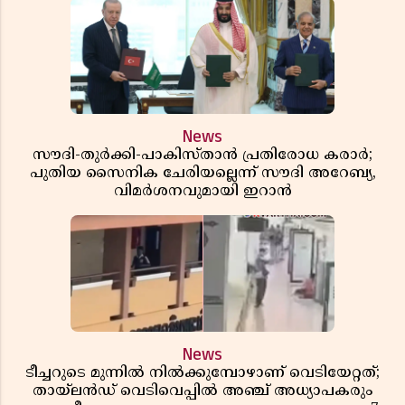
News
സൗദി-തുർക്കി-പാകിസ്താൻ പ്രതിരോധ കരാർ;
പുതിയ സൈനിക ചേരിയല്ലെന്ന് സൗദി അറേബ്യ,
വിമർശനവുമായി ഇറാൻ
News
ടീച്ചറുടെ മുന്നിൽ നിൽക്കുമ്പോഴാണ് വെടിയേറ്റത്;
തായ്‌ലൻഡ് വെടിവെപ്പിൽ അഞ്ച് അധ്യാപകരും