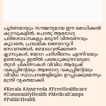
പൂര്‍ണമായും സൗജന്യമായ ഈ മെഡിക്കല്‍
ക്യാമ്പുകളില്‍, പൊതു ആരോഗ്യ
പരിശോധനകളും മരുന്ന് വിതരണവും
കൂടാതെ, പ്രാഥമിക ലബോറട്ടറി
സേവനങ്ങള്‍, ബോധവത്ക്കരണ
ക്ലാസുകള്‍, യോഗ പരിശീലനം എന്നിവയും
ഉണ്ടാകും. ഇതില്‍ പങ്കെടുക്കുന്നവരുടെ
തുടര്‍ ചികിത്സകള്‍ വിവിധ ആയുഷ്
വകുപ്പിന്റേയും ആരോഗ്യ വകുപ്പിന്റേയും
വിവിധ സ്ഥാപനങ്ങളിലൂടെ ഉറപ്പാക്കുമെന്നും
മന്ത്രി വ്യക്തമാക്കി.
#Kerala #Ayurveda #FreeHealthcare
#CommunityHealth #MedicalCamps
#PublicHealth