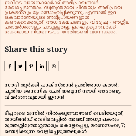
ഇവിടെ വായനക്കാർക്ക് അഭിപ്രായങ്ങൾ
രേഖപ്പെടുത്താം. സ്വതന്ത്രമായ ചിന്തയും അഭിപ്രായ
പ്രകടനവും പ്രോത്സാഹിപ്പിക്കുന്നു. എന്നാൽ ഇവ
കെവാർത്തയുടെ അഭിപ്രായങ്ങളായി
കണക്കാക്കരുത്. അധിക്ഷേപങ്ങളും വിദ്വേഷ - അശ്ലീല
പരാമർശങ്ങളും പാടുള്ളതല്ല. ലംഘിക്കുന്നവർക്ക്
ശക്തമായ നിയമനടപടി നേരിടേണ്ടി വന്നേക്കാം.
Share this story
സൗദി-തുർക്കി-പാകിസ്താൻ പ്രതിരോധ കരാർ;
പുതിയ സൈനിക ചേരിയല്ലെന്ന് സൗദി അറേബ്യ,
വിമർശനവുമായി ഇറാൻ
ടീച്ചറുടെ മുന്നിൽ നിൽക്കുമ്പോഴാണ് വെടിയേറ്റത്;
തായ്‌ലൻഡ് വെടിവെപ്പിൽ അഞ്ച് അധ്യാപകരും
മുത്തശ്ശീമുത്തശ്ശന്മാരും കൊല്ലപ്പെട്ടു, മരണസംഖ്യ 7;
ഞെട്ടിക്കുന്ന വെളിപ്പെടുത്തലുകൾ