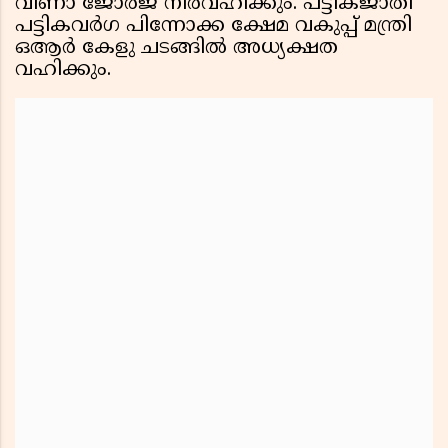
വീണാ ജോര്‍ജ് നിര്‍വഹിക്കും. പട്ടികജാതി
പട്ടികവര്‍ഗ പിന്നോക്ക ക്ഷേമ വകുപ്പ് മന്ത്രി
ഒആര്‍ കേളു ചടങ്ങില്‍ അധ്യക്ഷത
വഹിക്കും.