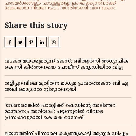
പരാമർശങ്ങളും പാടുള്ളതല്ല. ലംഘിക്കുന്നവർക്ക്
ശക്തമായ നിയമനടപടി നേരിടേണ്ടി വന്നേക്കാം.
Share this story
വടകര മയക്കുമരുന്ന് കേസ്; ബിആർസി അധ്യാപിക
കെ സി കീർത്തനയെ പോലീസ് കസ്റ്റഡിയിൽ വിട്ടു
തളിപ്പറമ്പിലെ മുതിർന്ന മാധ്യമ പ്രവർത്തകൻ ബി എ
അലി മൊഗ്രാൽ നിര്യാതനായി
‘വേണമെങ്കിൽ പാർട്ടിക്ക് ഷെഡിൻ്റെ അടിത്തറ
മാന്താനും അറിയാം’; പയ്യന്നൂരിൽ വിവാദ
പ്രസംഗവുമായി കെ കെ രാഗേഷ്
ലയനത്തിന് പിന്നാലെ കരുത്തുകാട്ടി ആസ്റ്റർ ഡിഎം