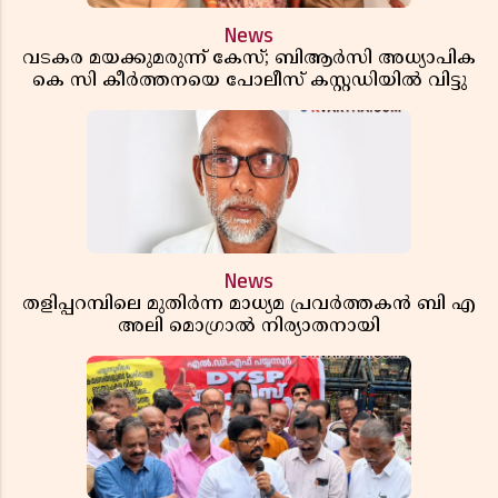
News
വടകര മയക്കുമരുന്ന് കേസ്; ബിആർസി അധ്യാപിക
കെ സി കീർത്തനയെ പോലീസ് കസ്റ്റഡിയിൽ വിട്ടു
News
തളിപ്പറമ്പിലെ മുതിർന്ന മാധ്യമ പ്രവർത്തകൻ ബി എ
അലി മൊഗ്രാൽ നിര്യാതനായി