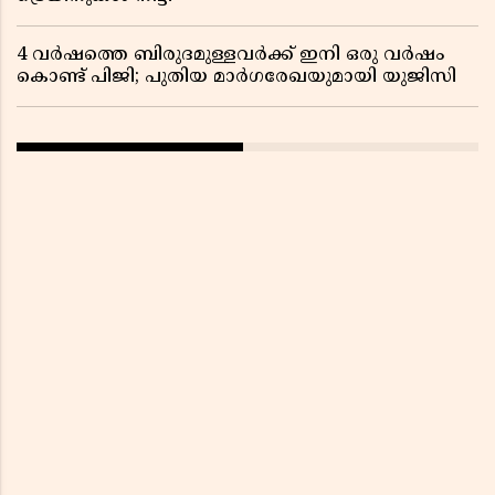
4 വർഷത്തെ ബിരുദമുള്ളവർക്ക് ഇനി ഒരു വർഷം
കൊണ്ട് പിജി; പുതിയ മാർഗരേഖയുമായി യുജിസി