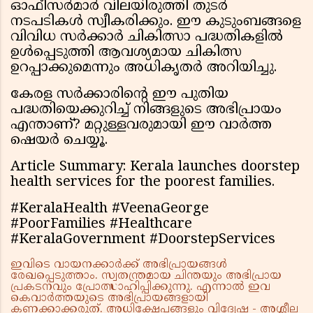
ഓഫീസർമാർ വിലയിരുത്തി തുടർ
നടപടികൾ സ്വീകരിക്കും. ഈ കുടുംബങ്ങളെ
വിവിധ സർക്കാർ ചികിത്സാ പദ്ധതികളിൽ
ഉൾപ്പെടുത്തി ആവശ്യമായ ചികിത്സ
ഉറപ്പാക്കുമെന്നും അധികൃതർ അറിയിച്ചു.
കേരള സർക്കാരിന്റെ ഈ പുതിയ
പദ്ധതിയെക്കുറിച്ച് നിങ്ങളുടെ അഭിപ്രായം
എന്താണ്? മറ്റുള്ളവരുമായി ഈ വാർത്ത
ഷെയർ ചെയ്യൂ.
Article Summary: Kerala launches doorstep
health services for the poorest families.
#KeralaHealth #VeenaGeorge
#PoorFamilies #Healthcare
#KeralaGovernment #DoorstepServices
ഇവിടെ വായനക്കാർക്ക് അഭിപ്രായങ്ങൾ
രേഖപ്പെടുത്താം. സ്വതന്ത്രമായ ചിന്തയും അഭിപ്രായ
പ്രകടനവും പ്രോത്സാഹിപ്പിക്കുന്നു. എന്നാൽ ഇവ
കെവാർത്തയുടെ അഭിപ്രായങ്ങളായി
കണക്കാക്കരുത്. അധിക്ഷേപങ്ങളും വിദ്വേഷ - അശ്ലീല