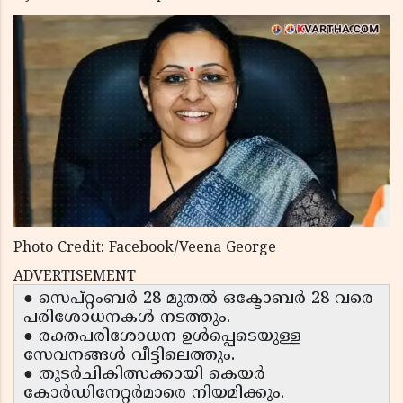
Photo Credit: Facebook/Veena George
ADVERTISEMENT
● സെപ്റ്റംബർ 28 മുതൽ ഒക്ടോബർ 28 വരെ
പരിശോധനകൾ നടത്തും.
● രക്തപരിശോധന ഉൾപ്പെടെയുള്ള
സേവനങ്ങൾ വീട്ടിലെത്തും.
● തുടർചികിത്സക്കായി കെയർ
കോർഡിനേറ്റർമാരെ നിയമിക്കും.