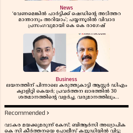
News
‘വേണമെങ്കിൽ പാർട്ടിക്ക് ഷെഡിൻ്റെ അടിത്തറ
മാന്താനും അറിയാം’; പയ്യന്നൂരിൽ വിവാദ
പ്രസംഗവുമായി കെ കെ രാഗേഷ്
Business
ലയനത്തിന് പിന്നാലെ കരുത്തുകാട്ടി ആസ്റ്റർ ഡിഎം
ക്വാളിറ്റി കെയർ; പ്രവർത്തന ലാഭത്തിൽ 30
ശതമാനത്തിൻ്റെ വളർച്ച, വരുമാനത്തിലും
ലാഭത്തിലും വൻ കുതിപ്പ് രേഖപ്പെടുത്തി ആദ്യ പാദ
റിപ്പോർട്ട് പുറത്ത്
Recommended
വടകര മയക്കുമരുന്ന് കേസ്; ബിആർസി അധ്യാപിക
കെ സി കീർത്തനയെ പോലീസ് കസ്റ്റഡിയിൽ വിട്ടു