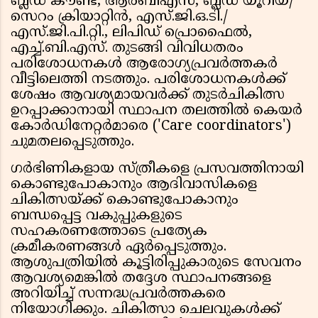
ബ്ലഡ് കൗണ്ട്, ആർബിഎസ്, ബ്ലഡ് യൂറിയ/
സെറം ക്രിയാറ്റിൻ, എസ്.ജി.ഒ.ടി./
എസ്.ജി.പി.റ്റി., ലിപിഡ് പ്രൊഫൈൽ,
എച്ച്.ബി.എസ്. തുടങ്ങി വിവിധതരം
പരിശോധനകൾ ആരോഗ്യപ്രവർത്തകർ
വീട്ടിലെത്തി നടത്തും. പരിശോധനകൾക്ക്
ശേഷം ആവശ്യമായവർക്ക് തുടർചികിത്സ
ഉറപ്പാക്കാനായി സ്ഥാപന തലത്തിൽ കെയർ
കോർഡിനേറ്റർമാരെ ('Care coordinators')
ചുമതലപ്പെടുത്തും.
ഗർഭിണികളായ സ്ത്രീകളെ പ്രസവത്തിനായി
കൊണ്ടുപോകാനും ആദിവാസികളെ
ചികിത്സയ്ക്ക് കൊണ്ടുപോകാനും
ബന്ധപ്പെട്ട വകുപ്പുകളുടെ
സഹകരണത്തോടെ പ്രത്യേക
ക്രമീകരണങ്ങൾ ഏർപ്പെടുത്തും.
ആശുപത്രിയിൽ കൂട്ടിരിപ്പുകാരുടെ സേവനം
ആവശ്യമെങ്കിൽ തദ്ദേശ സ്ഥാപനങ്ങളെ
അറിയിച്ച് സന്നദ്ധപ്രവർത്തകരെ
നിയോഗിക്കും. ചികിത്സാ ചെലവുകൾക്ക്