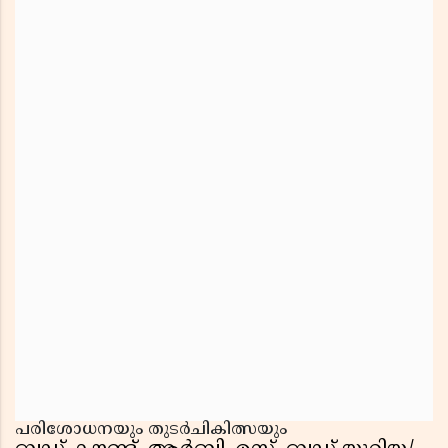
പരിശോധനയും തുടർചികിത്സയും