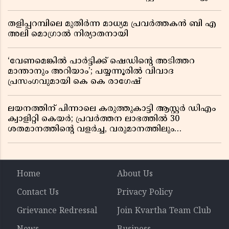
തളിപ്പറമ്പിലെ മുതിർന്ന മാധ്യമ പ്രവർത്തകൻ ബി എ
അലി മൊഗ്രാൽ നിര്യാതനായി
‘വേണമെങ്കിൽ പാർട്ടിക്ക് ഷെഡിൻ്റെ അടിത്തറ
മാന്താനും അറിയാം’; പയ്യന്നൂരിൽ വിവാദ
പ്രസംഗവുമായി കെ കെ രാഗേഷ്
ലയനത്തിന് പിന്നാലെ കരുത്തുകാട്ടി ആസ്റ്റർ ഡിഎം
ക്വാളിറ്റി കെയർ; പ്രവർത്തന ലാഭത്തിൽ 30
ശതമാനത്തിൻ്റെ വളർച്ച, വരുമാനത്തിലും
ലാഭത്തിലും വൻ കുതിപ്പ് രേഖപ്പെടുത്തി ആദ്യ പാദ
റിപ്പോർട്ട് പുറത്ത്
Home
About Us
Contact Us
Privacy Policy
Grievance Redressal
Join Kvartha Team Club