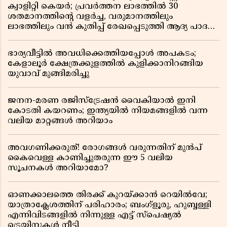
ക്വാളിറ്റി കെയർ; പ്രവർത്തന ലാഭത്തിൽ 30
ശതമാനത്തിൻ്റെ വളർച്ച, വരുമാനത്തിലും
ലാഭത്തിലും വൻ കുതിപ്പ് രേഖപ്പെടുത്തി ആദ്യ പാദ
റിപ്പോർട്ട് പുറത്ത്
ഭാര്യവീട്ടിൽ അവധിക്കെത്തിയപ്പോൾ അപകടം;
കേളാലൂർ ക്ഷേത്രക്കുളത്തിൽ കുളിക്കാനിറങ്ങിയ
യുവാവ് മുങ്ങിമരിച്ചു
ജനന-മരണ രജിസ്ട്രേഷൻ വൈകിയാൽ ഇനി
കോടതി കയറണം; ഇന്ത്യയിൽ നിയമങ്ങളിൽ വന്ന
വലിയ മാറ്റങ്ങൾ അറിയാം
അവഗണിക്കരുത്! രോഗങ്ങൾ വരുന്നതിന് മുൻപ്
കൈവെള്ള കാണിച്ചുതരുന്ന ഈ 5 വലിയ
സൂചനകൾ അറിയാമോ?
ഓണക്കാലത്തെ തിരക്ക് കുറയ്ക്കാൻ റെയിൽവേ;
യാത്രാക്ലേശത്തിന് പരിഹാരം; ബംഗ്ളൂരു, ഹുബ്ബള്ളി
എന്നിവിടങ്ങളിൽ നിന്നുള്ള എട്ട് സ്പെഷ്യൽ
ട്രെയിനുകൾ നീട്ടി