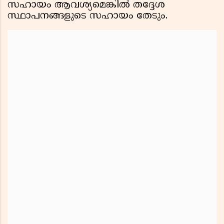
സഹായം ആവശ്യമെങ്കിൽ തദ്ദേശ
സ്ഥാപനങ്ങളുടെ സഹായം തേടും.