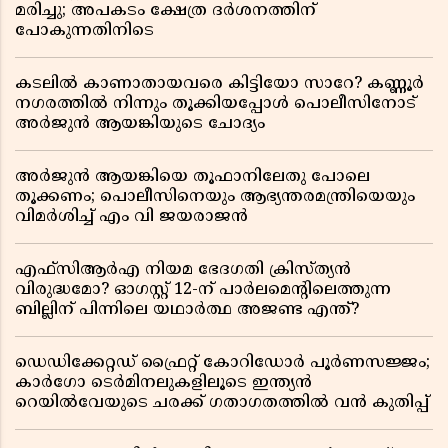
മരിച്ചു; അപകടം ക്ഷേത്ര ദർശനത്തിന്
പോകുന്നതിനിടെ
കടലിൽ കാണാതായവരെ കിട്ടിയോ സാറേ? കണ്ണൂർ
നഗരത്തിൽ നിന്നും തൂക്കിയപ്പോൾ പൊലീസിനോട്
അർജുൻ ആയങ്കിയുടെ ചോദ്യം
അർജുൻ ആയങ്കിയെ തൂഫാനിലേതു പോലെ
തൂക്കണം; പൊലീസിനെയും ആഭ്യന്തരമന്ത്രിയെയും
വിമർശിച്ച് എം വി ജയരാജൻ
എഫ്സിആർഎ നിയമ ഭേദഗതി ക്രിസ്ത്യൻ
വിരുദ്ധമോ? ഓഗസ്റ്റ് 12-ന് പാർലമെന്റിലെത്തുന്ന
ബില്ലിന് പിന്നിലെ യഥാർത്ഥ അജണ്ട എന്ത്?
ഡെഡിക്കേറ്റഡ് ഫ്രൈറ്റ് കോറിഡോർ പൂർണസജ്ജം;
കാർഗോ ടെർമിനലുകളിലൂടെ ഇന്ത്യൻ
റെയിൽവേയുടെ ചരക്ക് ഗതാഗതത്തിൽ വൻ കുതിപ്പ്