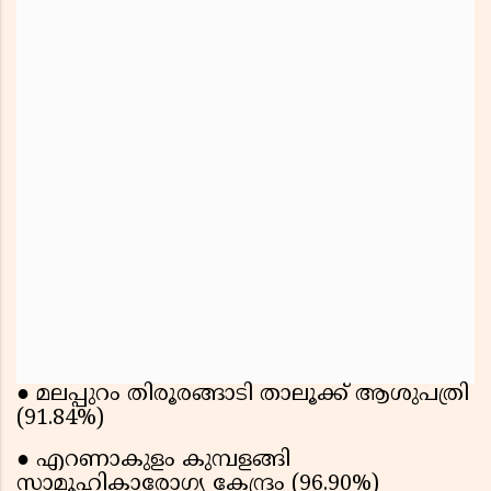
● മലപ്പുറം തിരൂരങ്ങാടി താലൂക്ക് ആശുപത്രി
(91.84%)
● എറണാകുളം കുമ്പളങ്ങി
സാമൂഹികാരോഗ്യ കേന്ദ്രം (96.90%)