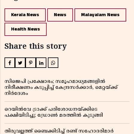
Kerala News
News
Malayalam News
Health News
Share this story
സിജെപി പ്രക്ഷോഭം; സമൂഹമാധ്യമങ്ങളിൽ
നിരീക്ഷണം കടുപ്പിച്ച് കേന്ദ്രസർക്കാർ, മെറ്റയ്ക്ക്
നിർദേശം
റെയിൽവേ ട്രാക്ക് പരിശോധനയ്ക്കിടെ
പക്ഷിയിടിച്ചു; ഡ്രോൺ മരത്തിൽ കുടുങ്ങി
തിരുവല്ലത്ത് ബൈക്കിടിച്ച് രണ്ട് സഹോദരിമാർ