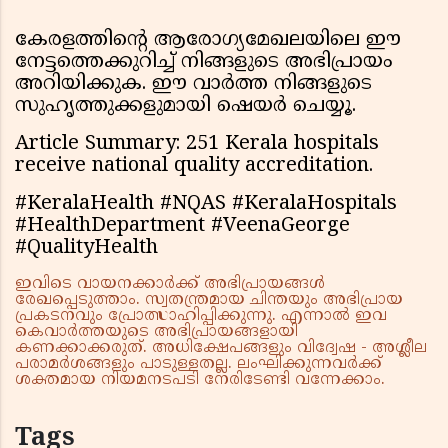
കേരളത്തിന്റെ ആരോഗ്യമേഖലയിലെ ഈ
നേട്ടത്തെക്കുറിച്ച് നിങ്ങളുടെ അഭിപ്രായം
അറിയിക്കുക. ഈ വാർത്ത നിങ്ങളുടെ
സുഹൃത്തുക്കളുമായി ഷെയർ ചെയ്യൂ.
Article Summary: 251 Kerala hospitals
receive national quality accreditation.
#KeralaHealth #NQAS #KeralaHospitals
#HealthDepartment #VeenaGeorge
#QualityHealth
ഇവിടെ വായനക്കാർക്ക് അഭിപ്രായങ്ങൾ
രേഖപ്പെടുത്താം. സ്വതന്ത്രമായ ചിന്തയും അഭിപ്രായ
പ്രകടനവും പ്രോത്സാഹിപ്പിക്കുന്നു. എന്നാൽ ഇവ
കെവാർത്തയുടെ അഭിപ്രായങ്ങളായി
കണക്കാക്കരുത്. അധിക്ഷേപങ്ങളും വിദ്വേഷ - അശ്ലീല
പരാമർശങ്ങളും പാടുള്ളതല്ല. ലംഘിക്കുന്നവർക്ക്
ശക്തമായ നിയമനടപടി നേരിടേണ്ടി വന്നേക്കാം.
Tags