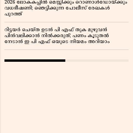
2026 ലോകകപ്പിൽ മെസ്സിക്കും റൊണാൾഡോയ്ക്കും
വധഭീഷണി; ഞെട്ടിക്കുന്ന പോലീസ് രേഖകൾ
പുറത്ത്
റിട്ടയർ ചെയ്ത ഉടൻ പി എഫ് തുക മുഴുവൻ
പിൻവലിക്കാൻ നിൽക്കരുത്; പണം കൂടുതൽ
നേടാൻ ഇ പി എഫ് ഒയുടെ നിയമം അറിയാം