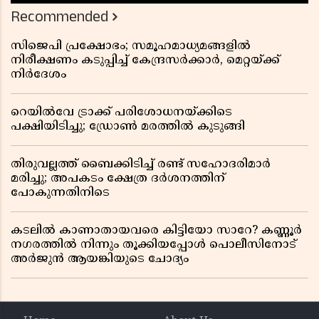
Recommended
സിജെപി പ്രക്ഷോഭം; സമൂഹമാധ്യമങ്ങളിൽ
നിരീക്ഷണം കടുപ്പിച്ച് കേന്ദ്രസർക്കാർ, മെറ്റയ്ക്ക്
നിർദേശം
റെയിൽവേ ട്രാക്ക് പരിശോധനയ്ക്കിടെ
പക്ഷിയിടിച്ചു; ഡ്രോൺ മരത്തിൽ കുടുങ്ങി
തിരുവല്ലത്ത് ബൈക്കിടിച്ച് രണ്ട് സഹോദരിമാർ
മരിച്ചു; അപകടം ക്ഷേത്ര ദർശനത്തിന്
പോകുന്നതിനിടെ
കടലിൽ കാണാതായവരെ കിട്ടിയോ സാറേ? കണ്ണൂർ
നഗരത്തിൽ നിന്നും തൂക്കിയപ്പോൾ പൊലീസിനോട്
അർജുൻ ആയങ്കിയുടെ ചോദ്യം