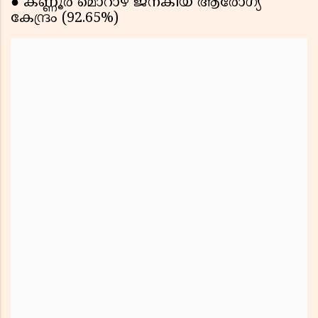
● കണ്ണൂർ മൊറാഴ ജനകീയ ആരോഗ്യ
കേന്ദ്രം (92.65%)