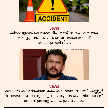
News
തിരുവല്ലത്ത് ബൈക്കിടിച്ച് രണ്ട് സഹോദരിമാർ
മരിച്ചു; അപകടം ക്ഷേത്ര ദർശനത്തിന്
പോകുന്നതിനിടെ
News
കടലിൽ കാണാതായവരെ കിട്ടിയോ സാറേ? കണ്ണൂർ
നഗരത്തിൽ നിന്നും തൂക്കിയപ്പോൾ പൊലീസിനോട്
അർജുൻ ആയങ്കിയുടെ ചോദ്യം