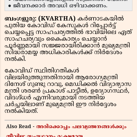
● ജീവനക്കാർ അവധി ഒഴിവാക്കണം.
ബംഗളൂരു: (KVARTHA)
കർണാടകയിൽ
പുതിയ കോവിഡ് കേസുകൾ റിപ്പോർട്ട്
ചെയ്യപ്പെട്ട സാഹചര്യത്തിൽ ഭാവിയിലെ ഏത്
സാഹചര്യവും കൈകാര്യം ചെയ്യാൻ
പൂർണ്ണമായി സജ്ജരായിരിക്കാൻ മുഖ്യമന്ത്രി
സിദ്ധരാമയ്യ അധികാരികൾക്ക് നിർദേശം
നൽകി.
കോവിഡ് സ്ഥിതിഗതികൾ
വിലയിരുത്തുന്നതിനായി ആരോഗ്യമന്ത്രി
ദിനേശ് ഗുണ്ടു റാവു, മെഡിക്കൽ വിദ്യാഭ്യാസ
മന്ത്രി ശരൺ പ്രകാശ് പാട്ടീൽ, ഉദ്യോഗസ്ഥർ,
വിദഗ്ദ്ധർ എന്നിവരുമായി നടത്തിയ
ചർച്ചയിലാണ് മുഖ്യമന്ത്രി ഈ നിർദ്ദേശം
നൽകിയത്.
Also Read -
അരിക്കൊപ്പം പലവ്യഞ്ജനങ്ങൾക്കും
തീവില; സംസ്ഥാനം രൂക്ഷമായ