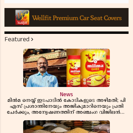
Featured
News
മിൽമ നെയ്യ് ഇടപാടിൽ കോടികളുടെ അഴിമതി; പി
എസ് പ്രശാന്തിനേയും അജികുമാറിനെയും പ്രതി
ചേർക്കും, അന്വേഷണത്തിന് അഞ്ചംഗ വിജിലൻസ്
സംഘം