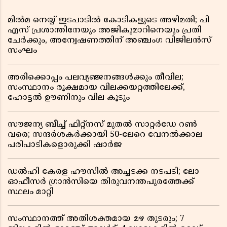
മിൽമ നെയ്യ് ഇടപാടിൽ കോടികളുടെ അഴിമതി; പി
എസ് പ്രശാന്തിനേയും അജികുമാറിനെയും പ്രതി
ചേർക്കും, അന്വേഷണത്തിന് അഞ്ചംഗ വിജിലൻസ്
സംഘം
അരിക്കൊപ്പം പലവ്യഞ്ജനങ്ങൾക്കും തീവില;
സംസ്ഥാനം രൂക്ഷമായ വിലക്കയറ്റത്തിലേക്ക്,
ഹോട്ടൽ ഊണിനും വില കൂടും
സൗജന്യ ബീച്ച് ഫിറ്റ്നസ് മുതൽ സാറ്റർഡേ റൺ
വരെ; സന്ദർശകർക്കായി 50-ലേറെ വേനൽക്കാല
പരിപാടികളൊരുക്കി ഷാർജ
ഡൽഹി കേരള ഹൗസിൽ അച്ചടക്ക നടപടി; ലോ
ഓഫീസർ ഗ്രാൻസിയെ തിരുവനന്തപുരത്തേക്ക്
സ്ഥലം മാറ്റി
സംസ്ഥാനത്ത് അതിശക്തമായ മഴ തുടരും; 7