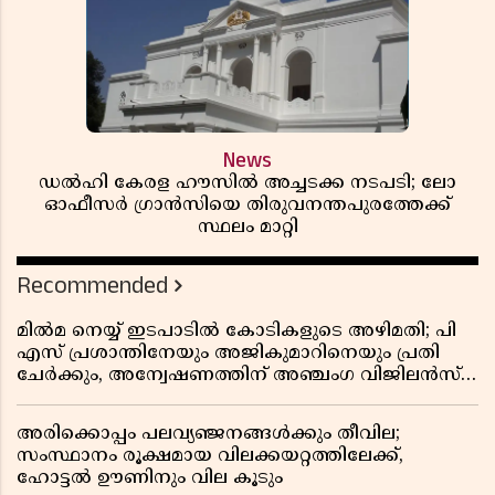
News
ഡൽഹി കേരള ഹൗസിൽ അച്ചടക്ക നടപടി; ലോ
ഓഫീസർ ഗ്രാൻസിയെ തിരുവനന്തപുരത്തേക്ക്
സ്ഥലം മാറ്റി
Recommended
മിൽമ നെയ്യ് ഇടപാടിൽ കോടികളുടെ അഴിമതി; പി
എസ് പ്രശാന്തിനേയും അജികുമാറിനെയും പ്രതി
ചേർക്കും, അന്വേഷണത്തിന് അഞ്ചംഗ വിജിലൻസ്
സംഘം
അരിക്കൊപ്പം പലവ്യഞ്ജനങ്ങൾക്കും തീവില;
സംസ്ഥാനം രൂക്ഷമായ വിലക്കയറ്റത്തിലേക്ക്,
ഹോട്ടൽ ഊണിനും വില കൂടും