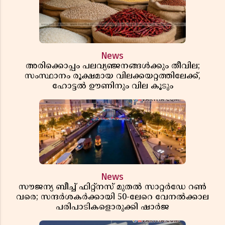
News
അരിക്കൊപ്പം പലവ്യഞ്ജനങ്ങൾക്കും തീവില;
സംസ്ഥാനം രൂക്ഷമായ വിലക്കയറ്റത്തിലേക്ക്,
ഹോട്ടൽ ഊണിനും വില കൂടും
News
സൗജന്യ ബീച്ച് ഫിറ്റ്നസ് മുതൽ സാറ്റർഡേ റൺ
വരെ; സന്ദർശകർക്കായി 50-ലേറെ വേനൽക്കാല
പരിപാടികളൊരുക്കി ഷാർജ