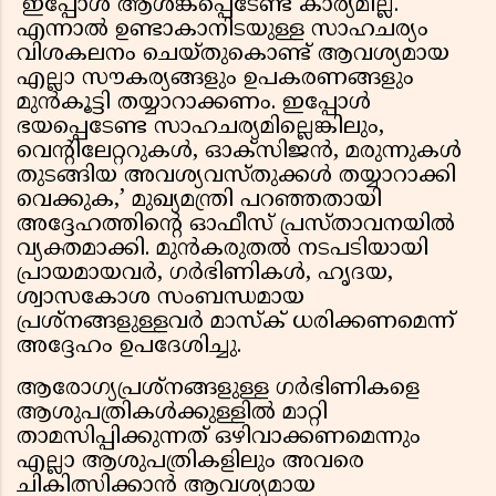
‘ഇപ്പോൾ ആശങ്കപ്പെടേണ്ട കാര്യമില്ല.
എന്നാൽ ഉണ്ടാകാനിടയുള്ള സാഹചര്യം
വിശകലനം ചെയ്തുകൊണ്ട് ആവശ്യമായ
എല്ലാ സൗകര്യങ്ങളും ഉപകരണങ്ങളും
മുൻകൂട്ടി തയ്യാറാക്കണം. ഇപ്പോൾ
ഭയപ്പെടേണ്ട സാഹചര്യമില്ലെങ്കിലും,
വെന്റിലേറ്ററുകൾ, ഓക്സിജൻ, മരുന്നുകൾ
തുടങ്ങിയ അവശ്യവസ്തുക്കൾ തയ്യാറാക്കി
വെക്കുക,’ മുഖ്യമന്ത്രി പറഞ്ഞതായി
അദ്ദേഹത്തിന്റെ ഓഫീസ് പ്രസ്താവനയിൽ
വ്യക്തമാക്കി. മുൻകരുതൽ നടപടിയായി
പ്രായമായവർ, ഗർഭിണികൾ, ഹൃദയ,
ശ്വാസകോശ സംബന്ധമായ
പ്രശ്നങ്ങളുള്ളവർ മാസ്ക് ധരിക്കണമെന്ന്
അദ്ദേഹം ഉപദേശിച്ചു.
ആരോഗ്യപ്രശ്നങ്ങളുള്ള ഗർഭിണികളെ
ആശുപത്രികൾക്കുള്ളിൽ മാറ്റി
താമസിപ്പിക്കുന്നത് ഒഴിവാക്കണമെന്നും
എല്ലാ ആശുപത്രികളിലും അവരെ
ചികിത്സിക്കാൻ ആവശ്യമായ