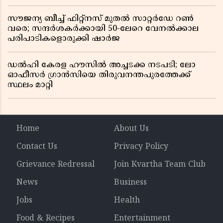
സൗജന്യ ബീച്ച് ഫിറ്റ്നസ് മുതൽ സാറ്റർഡേ റൺ
വരെ; സന്ദർശകർക്കായി 50-ലേറെ വേനൽക്കാല
പരിപാടികളൊരുക്കി ഷാർജ
ഡൽഹി കേരള ഹൗസിൽ അച്ചടക്ക നടപടി; ലോ
ഓഫീസർ ഗ്രാൻസിയെ തിരുവനന്തപുരത്തേക്ക്
സ്ഥലം മാറ്റി
Home
About Us
Contact Us
Privacy Policy
Grievance Redressal
Join Kvartha Team Club
News
Business
Jobs
Health
Food & Recipes
Entertainment