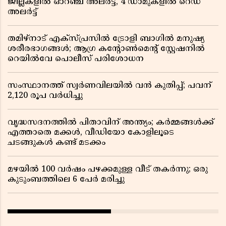
ജില്ലകളിൽ ഓറഞ്ച് അലർട്ട്, 4 ഡാമുകളിൽ റെഡ്
അലർട്ട്
തമിഴ്‌നാട് എക്സ്പ്രസിൽ ട്രോളി ബാഗിൽ മനുഷ്യ
ശരീരഭാഗങ്ങൾ; ആഗ്ര കൻ്റോൺമെൻ്റ് സ്റ്റേഷനിൽ
റെയിൽവേ പൊലീസ് പരിശോധന
സംസ്ഥാനത്ത് സ്വര്‍ണവിലയില്‍ വന്‍ കുതിപ്പ്; പവന്
2,120 രൂപ വര്‍ധിച്ചു
വൃദ്ധസദനത്തിൽ പിതാവിന് അന്ത്യം; കർമ്മങ്ങൾക്ക്
എത്താതെ മക്കൾ, വീഡിയോ കോളിലൂടെ
ചടങ്ങുകൾ കണ്ട് മടക്കം
മഴയിൽ 100 വർഷം പഴക്കമുള്ള വീട് തകർന്നു; ഒരു
കുടുംബത്തിലെ 6 പേർ മരിച്ചു