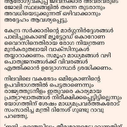
ആരോഗ്യവകുപ്പ് ജീവനക്കാർ അവരവരുടെ
ജോലി സ്ഥലങ്ങളിൽ തന്നെ തുടരാനും
അവധിയെടുക്കുന്നത് ഒഴിവാക്കാനും
അദ്ദേഹം ആവശ്യപ്പെട്ടു.
കേന്ദ്ര സർക്കാരിന്റെ മാർഗ്ഗനിർദ്ദേശങ്ങൾ
പാലിച്ചുകൊണ്ട് മ്യൂട്ടേറ്റഡ് കൊറോണ
വൈറസിനെതിരായ രോഗ നിയന്ത്രണ
മുൻകരുതലായി വാക്സിനുകൾ
തയ്യാറാക്കണം. സമൂഹ മാധ്യമങ്ങൾ വഴി
പൊതുജനങ്ങൾക്ക് വിവരങ്ങൾ
എത്തിക്കാൻ ഉദ്യോഗസ്ഥർ ശ്രദ്ധിക്കണം.
നിലവിലെ വകഭേദം ഒമിക്രോണിന്റെ
ഉപവിഭാഗത്തിൽ പെട്ടതാണെന്നും
രാജ്യത്തുടനീളം ഇതുവരെ കാര്യമായ
പ്രത്യാഘാതങ്ങൾ നിരീക്ഷിക്കപ്പെട്ടിട്ടില്ലെന്നും
യോഗത്തിന് ശേഷം മാധ്യമപ്രവർത്തകരോട്
സംസാരിച്ച മന്ത്രി ദിനേശ് ഗുണ്ടു റാവു
പറഞ്ഞു.