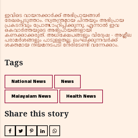
ഇവിടെ വായനക്കാർക്ക് അഭിപ്രായങ്ങൾ
രേഖപ്പെടുത്താം. സ്വതന്ത്രമായ ചിന്തയും അഭിപ്രായ
പ്രകടനവും പ്രോത്സാഹിപ്പിക്കുന്നു. എന്നാൽ ഇവ
കെവാർത്തയുടെ അഭിപ്രായങ്ങളായി
കണക്കാക്കരുത്. അധിക്ഷേപങ്ങളും വിദ്വേഷ - അശ്ലീല
പരാമർശങ്ങളും പാടുള്ളതല്ല. ലംഘിക്കുന്നവർക്ക്
ശക്തമായ നിയമനടപടി നേരിടേണ്ടി വന്നേക്കാം.
Tags
National News
News
Malayalam News
Health News
Share this story