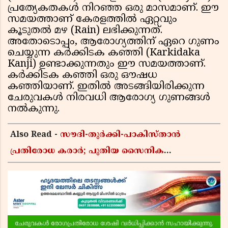
പ്രത്യേകതകൾ നിറഞ്ഞ ഒരു മാസമാണ്. ഈ
സമയത്താണ് കേരളത്തിൽ ഏറ്റവും
കൂടുതൽ മഴ (Rain) ലഭിക്കുന്നത്.
അതോടൊപ്പം, ആരോഗ്യത്തിന് ഏറെ ഗുണം
ചെയ്യുന്ന കർക്കിടക കഞ്ഞി (Karkidaka
Kanji) ഉണ്ടാക്കുന്നതും ഈ സമയത്താണ്.
കർക്കിടക കഞ്ഞി ഒരു ഔഷധ
കഞ്ഞിയാണ്. ഇതിൽ അടങ്ങിയിരിക്കുന്ന
ചേരുവകൾ നിരവധി ആരോഗ്യ ഗുണങ്ങൾ
നൽകുന്നു.
Also Read -
സൗദി-തുർക്കി-പാകിസ്താൻ
പ്രതിരോധ കരാർ; പുതിയ സൈനിക
ചേരിയല്ലെന്ന് സൗദി അറേബ്യ, വിമർശനവുമായി
ഇറാൻ