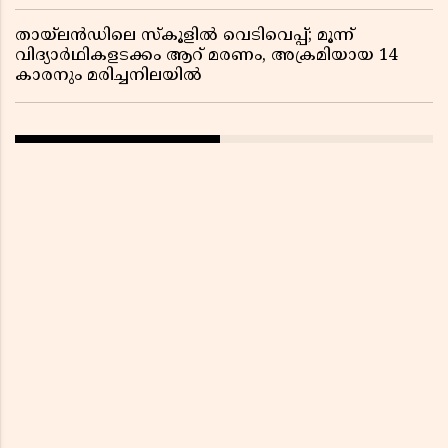
തായ്‌ലൻഡിലെ സ്‌കൂളിൽ വെടിവെപ്പ്; മൂന്ന്
വിദ്യാർഥികളടക്കം ആറ് മരണം, അക്രമിയായ 14
കാരനും മരിച്ചനിലയിൽ