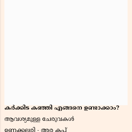
കർക്കിട കഞ്ഞി എങ്ങനെ ഉണ്ടാക്കാം?
ആവശ്യമുള്ള ചേരുവകൾ
ഉണക്കലരി - അര കപ്പ്‌