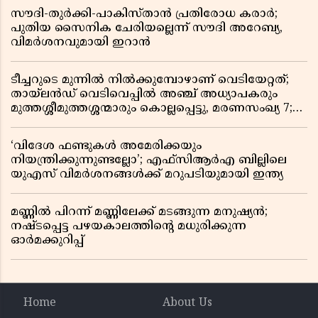
സൗദി-തുർക്കി-പാകിസ്താൻ പ്രതിരോധ കരാർ;
പുതിയ സൈനിക ചേരിയല്ലെന്ന് സൗദി അറേബ്യ,
വിമർശനവുമായി ഇറാൻ
ടീച്ചറുടെ മുന്നിൽ നിൽക്കുമ്പോഴാണ് വെടിയേറ്റത്;
തായ്‌ലൻഡ് വെടിവെപ്പിൽ അഞ്ച് അധ്യാപകരും
മുത്തശ്ശീമുത്തശ്ശന്മാരും കൊല്ലപ്പെട്ടു, മരണസംഖ്യ 7;
ഞെട്ടിക്കുന്ന വെളിപ്പെടുത്തലുകൾ
‘വിദേശ ഫണ്ടുകൾ അമേരിക്കയും
നിയന്ത്രിക്കുന്നുണ്ടല്ലോ’; എഫ്സിആർഎ ബില്ലിലെ
യുഎസ് വിമർശനങ്ങൾക്ക് മറുപടിയുമായി ഇന്ത്യ
മണ്ണിൽ പിറന്ന് മണ്ണിലേക്ക് മടങ്ങുന്ന മനുഷ്യൻ;
നഷ്ടപ്പെട്ട പഴയകാലത്തിൻ്റെ മധുരിക്കുന്ന
ഓർമക്കുറിപ്പ്
Home
About Us