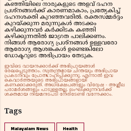
കഞ്ഞിയിലെ നാരുകളുടെ അളവ് ദഹന
പ്രശ്നങ്ങൾക്ക് കാരണമാകാം, പ്രത്യേകിച്ച്
ദഹനശക്തി കുറഞ്ഞവരിൽ. രക്തസമ്മർദ്ദം
കുറയ്ക്കുന്ന മരുന്നുകൾ അടക്കം
കഴിക്കുന്നവർ കർക്കിടക കഞ്ഞി
കഴിക്കുന്നതിൽ ജാഗ്രത പാലിക്കണം.
നിങ്ങൾ ആരോഗ്യ പ്രശ്‌നങ്ങൾ ഉള്ളവരോ
ആരോഗ്യ ആശങ്കകൾ ഉണ്ടെങ്കിലോ
ഡോക്ടറുടെ അഭിപ്രായം തേടുക.
ഇവിടെ വായനക്കാർക്ക് അഭിപ്രായങ്ങൾ
രേഖപ്പെടുത്താം. സ്വതന്ത്രമായ ചിന്തയും അഭിപ്രായ
പ്രകടനവും പ്രോത്സാഹിപ്പിക്കുന്നു. എന്നാൽ ഇവ
കെവാർത്തയുടെ അഭിപ്രായങ്ങളായി
കണക്കാക്കരുത്. അധിക്ഷേപങ്ങളും വിദ്വേഷ - അശ്ലീല
പരാമർശങ്ങളും പാടുള്ളതല്ല. ലംഘിക്കുന്നവർക്ക്
ശക്തമായ നിയമനടപടി നേരിടേണ്ടി വന്നേക്കാം.
Tags
Malayalam News
Health