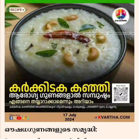
ഔഷധഗുണങ്ങളുടെ സമൃദ്ധി: