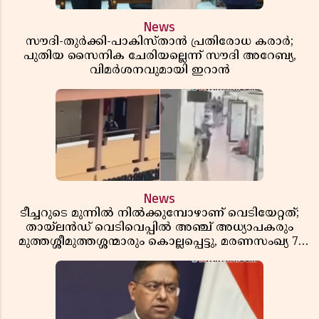
News
സൗദി-തുർക്കി-പാകിസ്താൻ പ്രതിരോധ കരാർ;
പുതിയ സൈനിക ചേരിയല്ലെന്ന് സൗദി അറേബ്യ,
വിമർശനവുമായി ഇറാൻ
News
ടീച്ചറുടെ മുന്നിൽ നിൽക്കുമ്പോഴാണ് വെടിയേറ്റത്;
തായ്‌ലൻഡ് വെടിവെപ്പിൽ അഞ്ച് അധ്യാപകരും
മുത്തശ്ശീമുത്തശ്ശന്മാരും കൊല്ലപ്പെട്ടു, മരണസംഖ്യ 7;
ഞെട്ടിക്കുന്ന വെളിപ്പെടുത്തലുകൾ