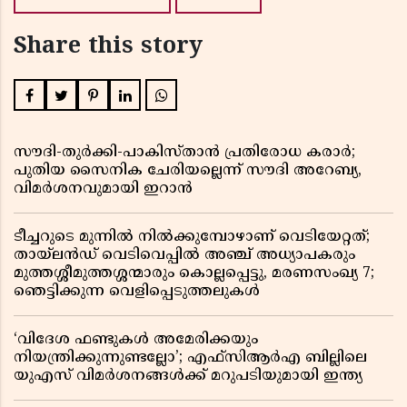
Share this story
സൗദി-തുർക്കി-പാകിസ്താൻ പ്രതിരോധ കരാർ;
പുതിയ സൈനിക ചേരിയല്ലെന്ന് സൗദി അറേബ്യ,
വിമർശനവുമായി ഇറാൻ
ടീച്ചറുടെ മുന്നിൽ നിൽക്കുമ്പോഴാണ് വെടിയേറ്റത്;
തായ്‌ലൻഡ് വെടിവെപ്പിൽ അഞ്ച് അധ്യാപകരും
മുത്തശ്ശീമുത്തശ്ശന്മാരും കൊല്ലപ്പെട്ടു, മരണസംഖ്യ 7;
ഞെട്ടിക്കുന്ന വെളിപ്പെടുത്തലുകൾ
‘വിദേശ ഫണ്ടുകൾ അമേരിക്കയും
നിയന്ത്രിക്കുന്നുണ്ടല്ലോ’; എഫ്സിആർഎ ബില്ലിലെ
യുഎസ് വിമർശനങ്ങൾക്ക് മറുപടിയുമായി ഇന്ത്യ