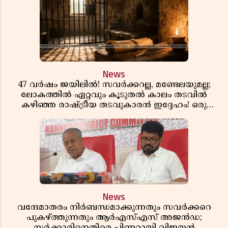
News
47 വർഷം ജയിലിൽ! സവർക്കറല്ല, മണ്ടേലയുമല്ല;
ലോകത്തിൽ ഏറ്റവും കൂടുതൽ കാലം തടവിൽ
കഴിഞ്ഞ രാഷ്ട്രീയ തടവുകാരൻ ഇദ്ദേഹം! ഒരു
ഇന്ത്യൻ സ്വാതന്ത്ര്യസമര സേനാനിയുടെ വേറിട്ട കഥ
News
വന്ദേമാതരം നിർബന്ധമാക്കുന്നതും സവർക്കറെ
പുകഴ്ത്തുന്നതും ആർഎസ്എസ് അജൻഡ;
സർക്കാരിനെതിരെ പിണറായി വിജയൻ