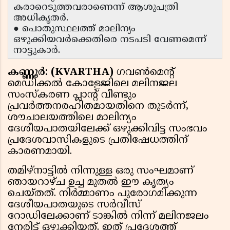
കരാറെടുത്തവരാണെന്ന് ആശുപത്രി
അധികൃതർ.
● പൊതുസ്ഥലത്ത് മാലിന്യം
ഒഴുക്കിയവർക്കെതിരെ നടപടി വേണമെന്ന്
നാട്ടുകാർ.
കണ്ണൂർ: (KVARTHA)
ഗവൺമെൻ്റ്
മെഡിക്കൽ കോളേജിലെ മലിനജല
സംസ്കരണ പ്ലാന്റ് വീണ്ടും
പ്രവർത്തനരഹിതമായതിനെ തുടർന്ന്,
ശൗചാലയത്തിലെ മാലിന്യം
ദേശീയപാതയിലേക്ക് ഒഴുക്കിവിട്ട സംഭവം
പ്രദേശവാസികളുടെ പ്രതിഷേധത്തിന്
കാരണമായി.
തമിഴ്നാട്ടിൽ നിന്നുള്ള ഒരു സംഘമാണ്
ഞായറാഴ്ച ഉച്ച മുതൽ ഈ കൃത്യം
ചെയ്തത്. നിർമ്മാണം പുരോഗമിക്കുന്ന
ദേശീയപാതയുടെ സർവീസ്
റോഡിലേക്കാണ് ടാങ്കിൽ നിന്ന് മലിനജലം
നേരിട്ട് ഒഴുക്കിയത്. ഇത് പ്രദേശത്ത്