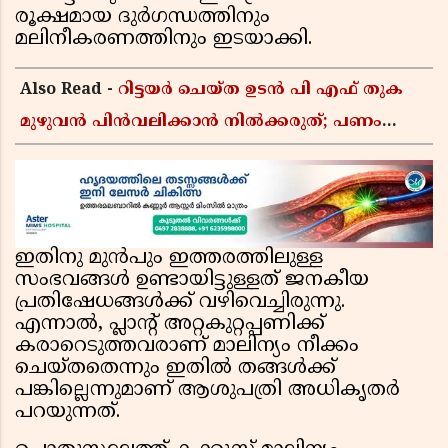
രൂക്ഷമായ ദുർഗന്ധത്തിനും
മലിനീകരണത്തിനും ഇടയാക്കി.
Also Read -
റിട്ടയർ ചെയ്ത ഉടൻ പി എഫ് തുക
മുഴുവൻ പിൻവലിക്കാൻ നിൽക്കരുത്; പണം
കൂടുതൽ നേടാൻ ഇ പി എഫ് ഒയുടെ നിയമം
അറിയാം
ഇതിനു മുൻപും ഇത്തരത്തിലുള്ള
സംഭവങ്ങൾ ഉണ്ടായിട്ടുള്ളത് ജനകീയ
പ്രതിഷേധങ്ങൾക്ക് വഴിവെച്ചിരുന്നു.
എന്നാൽ, പ്ലാന്റ് അറ്റകുറ്റപ്പണിക്ക്
കരാറെടുത്തവരാണ് മാലിന്യം നീക്കം
ചെയ്തതെന്നും ഇതിൽ തങ്ങൾക്ക്
പങ്കില്ലെന്നുമാണ് ആശുപത്രി അധികൃതർ
പറയുന്നത്.