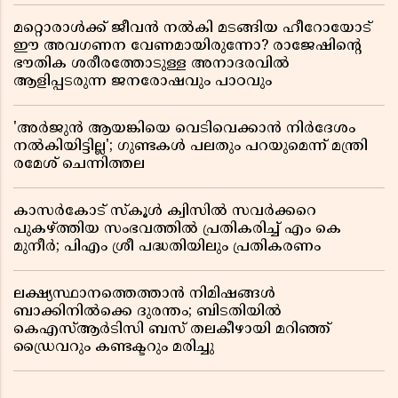
മറ്റൊരാൾക്ക് ജീവൻ നൽകി മടങ്ങിയ ഹീറോയോട്
ഈ അവഗണന വേണമായിരുന്നോ? രാജേഷിൻ്റെ
ഭൗതിക ശരീരത്തോടുള്ള അനാദരവിൽ
ആളിപ്പടരുന്ന ജനരോഷവും പാഠവും
'അർജുൻ ആയങ്കിയെ വെടിവെക്കാൻ നിർദേശം
നൽകിയിട്ടില്ല'; ഗുണ്ടകൾ പലതും പറയുമെന്ന് മന്ത്രി
രമേശ് ചെന്നിത്തല
കാസർകോട് സ്കൂൾ ക്വിസിൽ സവർക്കറെ
പുകഴ്ത്തിയ സംഭവത്തിൽ പ്രതികരിച്ച് എം കെ
മുനീർ; പിഎം ശ്രീ പദ്ധതിയിലും പ്രതികരണം
ലക്ഷ്യസ്ഥാനത്തെത്താൻ നിമിഷങ്ങൾ
ബാക്കിനിൽക്കെ ദുരന്തം; ബിടതിയിൽ
കെഎസ്ആർടിസി ബസ് തലകീഴായി മറിഞ്ഞ്
ഡ്രൈവറും കണ്ടക്ടറും മരിച്ചു