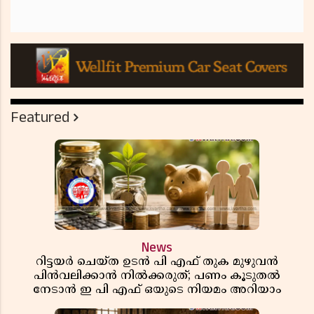
Featured
News
റിട്ടയർ ചെയ്ത ഉടൻ പി എഫ് തുക മുഴുവൻ
പിൻവലിക്കാൻ നിൽക്കരുത്; പണം കൂടുതൽ
നേടാൻ ഇ പി എഫ് ഒയുടെ നിയമം അറിയാം