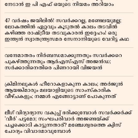
നേടാൻ ഇ പി എഫ് ഒയുടെ നിയമം അറിയാം
47 വർഷം ജയിലിൽ! സവർക്കറല്ല, മണ്ടേലയുമല്ല;
ലോകത്തിൽ ഏറ്റവും കൂടുതൽ കാലം തടവിൽ
കഴിഞ്ഞ രാഷ്ട്രീയ തടവുകാരൻ ഇദ്ദേഹം! ഒരു
ഇന്ത്യൻ സ്വാതന്ത്ര്യസമര സേനാനിയുടെ വേറിട്ട കഥ
വന്ദേമാതരം നിർബന്ധമാക്കുന്നതും സവർക്കറെ
പുകഴ്ത്തുന്നതും ആർഎസ്എസ് അജൻഡ;
സർക്കാരിനെതിരെ പിണറായി വിജയൻ
ക്രിമിനലുകൾ ഹീറോകളാകുന്ന കാലം; അർജുൻ
ആയങ്കിമാരും മലയാളിയുടെ സാംസ്കാരിക
വീഴ്ചകളും; നമ്മൾ എങ്ങോട്ടാണ് പോകുന്നത്
ലീഗ് വിദ്യാഭ്യാസ വകുപ്പ് ഭരിക്കുമ്പോൾ സവർക്കർക്ക്
'വീർ' പട്ടമോ; സംഘപരിവാർ അജണ്ടയ്ക്ക്
പച്ചക്കൊടി കാട്ടുന്നതാര്? മഞ്ചേശ്വരത്തെ ക്വിസ്
ചോദ്യം വിവാദമാവുമ്പോൾ