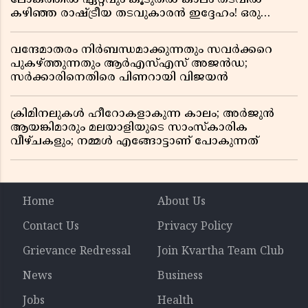
കഴിഞ്ഞ രാഷ്ട്രീയ തടവുകാരൻ ഇദ്ദേഹം! ഒരു
ഇന്ത്യൻ സ്വാതന്ത്ര്യസമര സേനാനിയുടെ വേറിട്ട കഥ
വന്ദേമാതരം നിർബന്ധമാക്കുന്നതും സവർക്കറെ
പുകഴ്ത്തുന്നതും ആർഎസ്എസ് അജൻഡ;
സർക്കാരിനെതിരെ പിണറായി വിജയൻ
ക്രിമിനലുകൾ ഹീറോകളാകുന്ന കാലം; അർജുൻ
ആയങ്കിമാരും മലയാളിയുടെ സാംസ്കാരിക
വീഴ്ചകളും; നമ്മൾ എങ്ങോട്ടാണ് പോകുന്നത്
Home
About Us
Contact Us
Privacy Policy
Grievance Redressal
Join Kvartha Team Club
News
Business
Jobs
Health