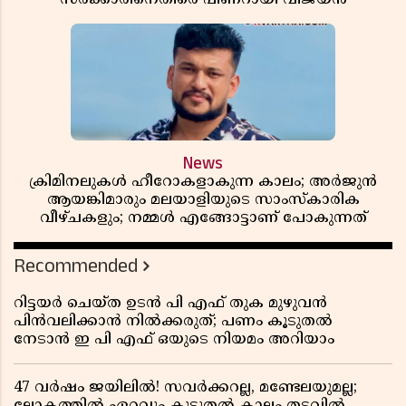
News
ക്രിമിനലുകൾ ഹീറോകളാകുന്ന കാലം; അർജുൻ
ആയങ്കിമാരും മലയാളിയുടെ സാംസ്കാരിക
വീഴ്ചകളും; നമ്മൾ എങ്ങോട്ടാണ് പോകുന്നത്
Recommended
റിട്ടയർ ചെയ്ത ഉടൻ പി എഫ് തുക മുഴുവൻ
പിൻവലിക്കാൻ നിൽക്കരുത്; പണം കൂടുതൽ
നേടാൻ ഇ പി എഫ് ഒയുടെ നിയമം അറിയാം
47 വർഷം ജയിലിൽ! സവർക്കറല്ല, മണ്ടേലയുമല്ല;
ലോകത്തിൽ ഏറ്റവും കൂടുതൽ കാലം തടവിൽ