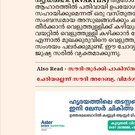
ന്യൂഡൽഹി: (KVARTHA)
ആരോഗ്യ
ആഹാരത്തിൽ പതിവായി ഉപയോഗിക
സഹായിക്കുമെന്നത് ഒരു വസ്ത
സംബന്ധമായ അസുഖങ്ങൾക്കും ക
തീർക്കാൻ വെളുത്തുള്ളിക്ക് കഴിയു
വയറ്റിൽ വെളുത്തുള്ളി കഴിക്കാൻ ഡ
എന്നാൽ മുഖക്കുരുവിനെ വെളുത്തുള
സംശയം പലർക്കുമുണ്ട്. ഈ ചോദ്യത്
ജുഷ്യ സരിൽ വ്യക്തമാക്കുന്നു.
Also Read -
സൗദി-തുർക്കി-പാകിസ
ചേരിയല്ലെന്ന് സൗദി അറേബ്യ, വി