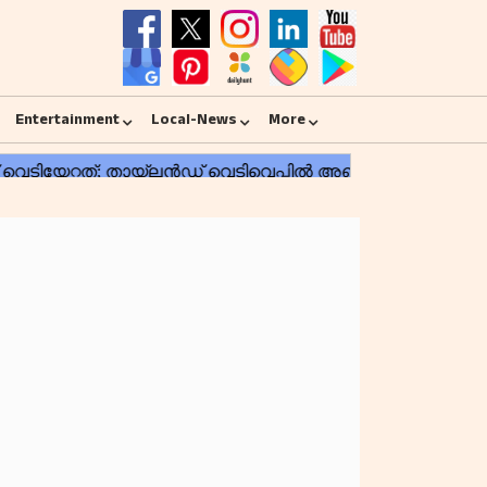
Entertainment
Local-News
More