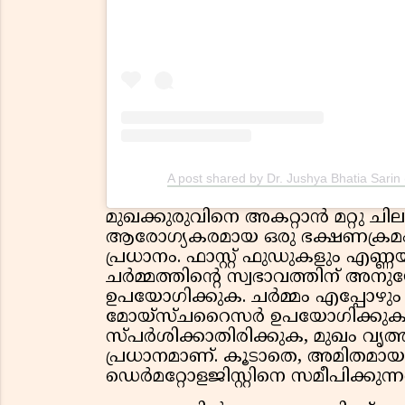
A post shared by Dr. Jushya Bhatia Sarin
മുഖക്കുരുവിനെ അകറ്റാൻ മറ്റു ചില ക
ആരോഗ്യകരമായ ഒരു ഭക്ഷണക്രമം
പ്രധാനം. ഫാസ്റ്റ് ഫുഡുകളും എണ
ചർമ്മത്തിൻ്റെ സ്വഭാവത്തിന് അനുയ
ഉപയോഗിക്കുക. ചർമ്മം എപ്പോഴും
മോയ്സ്ചറൈസർ ഉപയോഗിക്കുകയും
സ്പർശിക്കാതിരിക്കുക, മുഖം വൃത
പ്രധാനമാണ്. കൂടാതെ, അമിതമായ
ഡെർമറ്റോളജിസ്റ്റിനെ സമീപിക്കുന്ന