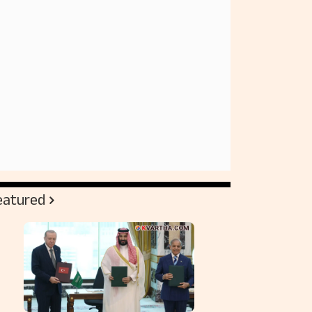
eatured