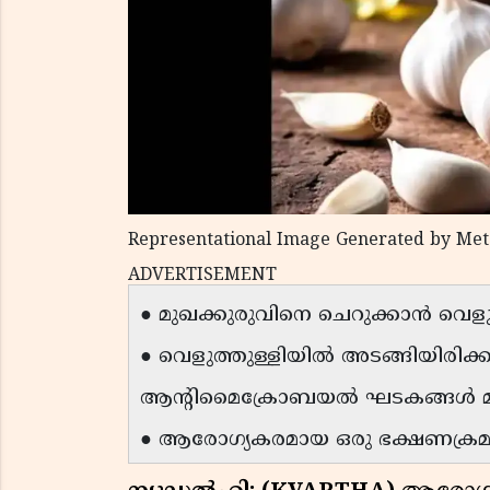
Representational Image Generated by Met
ADVERTISEMENT
● മുഖക്കുരുവിനെ ചെറുക്കാൻ വെളുത
● വെളുത്തുള്ളിയിൽ അടങ്ങിയിരിക്കുന
ആൻ്റിമൈക്രോബയൽ ഘടകങ്ങൾ മുഖക
● ആരോഗ്യകരമായ ഒരു ഭക്ഷണക്രമം