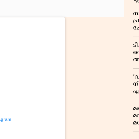
R
സ
പ
ച
വ
ട
വ
അ
മു
മ
‘
വ
നി
എ
വ
മണ
മ
tagram
മധ