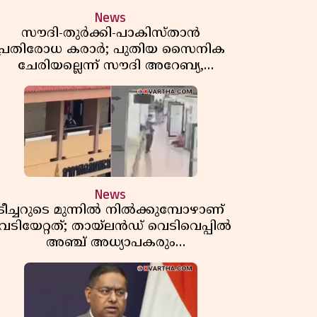
News
സൗദി-തുർക്കി-പാകിസ്താൻ
പ്രതിരോധ കരാർ; പുതിയ സൈനിക
ചേരിയല്ലെന്ന് സൗദി അറേബ്യ,
വിമർശനവുമായി ഇറാൻ
News
ടീച്ചറുടെ മുന്നിൽ നിൽക്കുമ്പോഴാണ്
െടിയേറ്റത്; തായ്‌ലൻഡ് വെടിവെപ്പിൽ
അഞ്ച് അധ്യാപകരും
മുത്തശ്ശീമുത്തശ്ശന്മാരും കൊല്ലപ്പെട്ടു,
മരണസംഖ്യ 7; ഞെട്ടിക്കുന്ന
വെളിപ്പെടുത്തലുകൾ