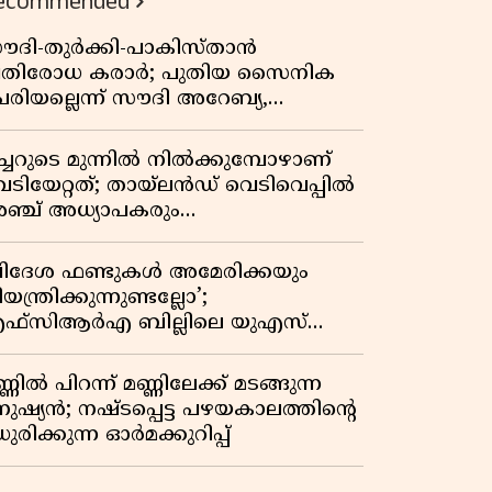
ecommended
ൗദി-തുർക്കി-പാകിസ്താൻ
്രതിരോധ കരാർ; പുതിയ സൈനിക
േരിയല്ലെന്ന് സൗദി അറേബ്യ,
ിമർശനവുമായി ഇറാൻ
ീച്ചറുടെ മുന്നിൽ നിൽക്കുമ്പോഴാണ്
െടിയേറ്റത്; തായ്‌ലൻഡ് വെടിവെപ്പിൽ
ഞ്ച് അധ്യാപകരും
ത്തശ്ശീമുത്തശ്ശന്മാരും കൊല്ലപ്പെട്ടു,
രണസംഖ്യ 7; ഞെട്ടിക്കുന്ന
വിദേശ ഫണ്ടുകൾ അമേരിക്കയും
െളിപ്പെടുത്തലുകൾ
യന്ത്രിക്കുന്നുണ്ടല്ലോ’;
ഫ്സിആർഎ ബില്ലിലെ യുഎസ്
ിമർശനങ്ങൾക്ക് മറുപടിയുമായി ഇന്ത്യ
്ണിൽ പിറന്ന് മണ്ണിലേക്ക് മടങ്ങുന്ന
നുഷ്യൻ; നഷ്ടപ്പെട്ട പഴയകാലത്തിൻ്റെ
ുരിക്കുന്ന ഓർമക്കുറിപ്പ്