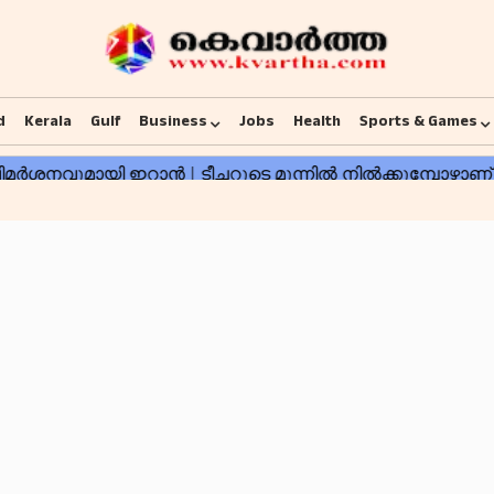
d
Kerala
Gulf
Business
Jobs
Health
Sports & Games