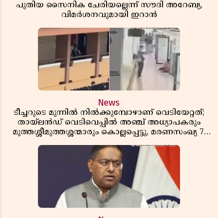
പുതിയ സൈനിക ചേരിയല്ലെന്ന് സൗദി അറേബ്യ,
വിമർശനവുമായി ഇറാൻ
News
ടീച്ചറുടെ മുന്നിൽ നിൽക്കുമ്പോഴാണ് വെടിയേറ്റത്;
തായ്‌ലൻഡ് വെടിവെപ്പിൽ അഞ്ച് അധ്യാപകരും
മുത്തശ്ശീമുത്തശ്ശന്മാരും കൊല്ലപ്പെട്ടു, മരണസംഖ്യ 7;
ഞെട്ടിക്കുന്ന വെളിപ്പെടുത്തലുകൾ