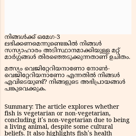
നിങ്ങൾക്ക് ഒമേഗ-3
ലഭിക്കണമെന്നുണ്ടെങ്കിൽ നിങ്ങൾ
സസ്യാഹാരം അടിസ്ഥാനമാക്കിയുള്ള മറ്റ്
മാർഗ്ഗങ്ങൾ തിരഞ്ഞെടുക്കുന്നതാണ് ഉചിതം.
മത്സ്യം വെജിറ്റേറിയനാണോ നോൺ-
വെജിറ്റേറിയനാണോ എന്നതിൽ നിങ്ങൾ
എവിടെയുണ്ട്? നിങ്ങളുടെ അഭിപ്രായങ്ങൾ
പങ്കുവെക്കുക.
Summary: The article explores whether
fish is vegetarian or non-vegetarian,
concluding it's non-vegetarian due to being
a living animal, despite some cultural
beliefs. It also highlights fish's health