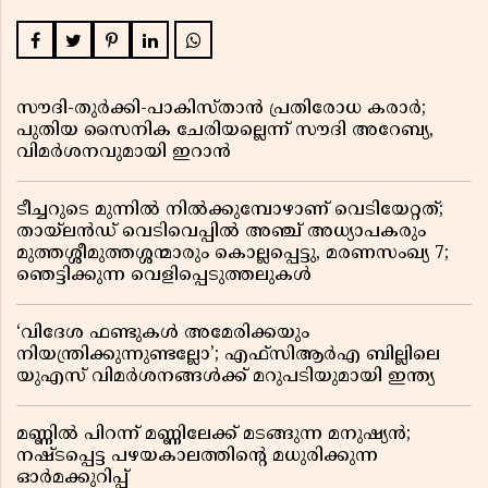
സൗദി-തുർക്കി-പാകിസ്താൻ പ്രതിരോധ കരാർ;
പുതിയ സൈനിക ചേരിയല്ലെന്ന് സൗദി അറേബ്യ,
വിമർശനവുമായി ഇറാൻ
ടീച്ചറുടെ മുന്നിൽ നിൽക്കുമ്പോഴാണ് വെടിയേറ്റത്;
തായ്‌ലൻഡ് വെടിവെപ്പിൽ അഞ്ച് അധ്യാപകരും
മുത്തശ്ശീമുത്തശ്ശന്മാരും കൊല്ലപ്പെട്ടു, മരണസംഖ്യ 7;
ഞെട്ടിക്കുന്ന വെളിപ്പെടുത്തലുകൾ
‘വിദേശ ഫണ്ടുകൾ അമേരിക്കയും
നിയന്ത്രിക്കുന്നുണ്ടല്ലോ’; എഫ്സിആർഎ ബില്ലിലെ
യുഎസ് വിമർശനങ്ങൾക്ക് മറുപടിയുമായി ഇന്ത്യ
മണ്ണിൽ പിറന്ന് മണ്ണിലേക്ക് മടങ്ങുന്ന മനുഷ്യൻ;
നഷ്ടപ്പെട്ട പഴയകാലത്തിൻ്റെ മധുരിക്കുന്ന
ഓർമക്കുറിപ്പ്