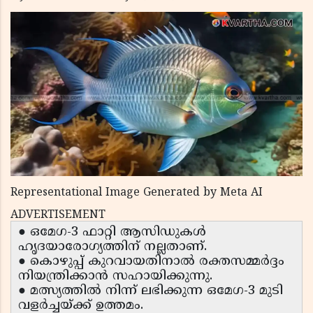
Representational Image Generated by Meta AI
ADVERTISEMENT
● ഒമേഗ-3 ഫാറ്റി ആസിഡുകൾ
ഹൃദയാരോഗ്യത്തിന് നല്ലതാണ്.
● കൊഴുപ്പ് കുറവായതിനാൽ രക്തസമ്മർദ്ദം
നിയന്ത്രിക്കാൻ സഹായിക്കുന്നു.
● മത്സ്യത്തിൽ നിന്ന് ലഭിക്കുന്ന ഒമേഗ-3 മുടി
വളർച്ചയ്ക്ക് ഉത്തമം.