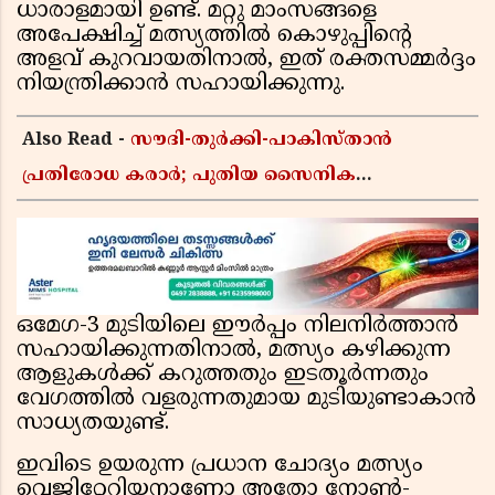
ധാരാളമായി ഉണ്ട്. മറ്റു മാംസങ്ങളെ
അപേക്ഷിച്ച് മത്സ്യത്തിൽ കൊഴുപ്പിന്റെ
അളവ് കുറവായതിനാൽ, ഇത് രക്തസമ്മർദ്ദം
നിയന്ത്രിക്കാൻ സഹായിക്കുന്നു.
Also Read -
സൗദി-തുർക്കി-പാകിസ്താൻ
പ്രതിരോധ കരാർ; പുതിയ സൈനിക
ചേരിയല്ലെന്ന് സൗദി അറേബ്യ, വിമർശനവുമായി
ഇറാൻ
ഒമേഗ-3 മുടിയിലെ ഈർപ്പം നിലനിർത്താൻ
സഹായിക്കുന്നതിനാൽ, മത്സ്യം കഴിക്കുന്ന
ആളുകൾക്ക് കറുത്തതും ഇടതൂർന്നതും
വേഗത്തിൽ വളരുന്നതുമായ മുടിയുണ്ടാകാൻ
സാധ്യതയുണ്ട്.
ഇവിടെ ഉയരുന്ന പ്രധാന ചോദ്യം മത്സ്യം
വെജിറ്റേറിയനാണോ അതോ നോൺ-