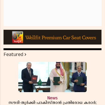
Featured
News
സൗദി-തുർക്കി-പാകിസ്താൻ പ്രതിരോധ കരാർ;