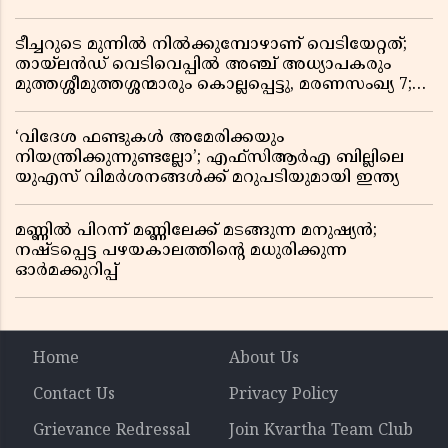
ടീച്ചറുടെ മുന്നിൽ നിൽക്കുമ്പോഴാണ് വെടിയേറ്റത്;
തായ്‌ലൻഡ് വെടിവെപ്പിൽ അഞ്ച് അധ്യാപകരും
മുത്തശ്ശീമുത്തശ്ശന്മാരും കൊല്ലപ്പെട്ടു, മരണസംഖ്യ 7;
ഞെട്ടിക്കുന്ന വെളിപ്പെടുത്തലുകൾ
‘വിദേശ ഫണ്ടുകൾ അമേരിക്കയും
നിയന്ത്രിക്കുന്നുണ്ടല്ലോ’; എഫ്സിആർഎ ബില്ലിലെ
യുഎസ് വിമർശനങ്ങൾക്ക് മറുപടിയുമായി ഇന്ത്യ
മണ്ണിൽ പിറന്ന് മണ്ണിലേക്ക് മടങ്ങുന്ന മനുഷ്യൻ;
നഷ്ടപ്പെട്ട പഴയകാലത്തിൻ്റെ മധുരിക്കുന്ന
ഓർമക്കുറിപ്പ്
Home
About Us
Contact Us
Privacy Policy
Grievance Redressal
Join Kvartha Team Club