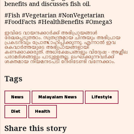
benefits and discusses fish oil.
#Fish #Vegetarian #NonVegetarian
#FoodFacts #HealthBenefits #Omega3
ഇവിടെ വായനക്കാർക്ക് അഭിപ്രായങ്ങൾ
രേഖപ്പെടുത്താം. സ്വതന്ത്രമായ ചിന്തയും അഭിപ്രായ
പ്രകടനവും പ്രോത്സാഹിപ്പിക്കുന്നു. എന്നാൽ ഇവ
കെവാർത്തയുടെ അഭിപ്രായങ്ങളായി
കണക്കാക്കരുത്. അധിക്ഷേപങ്ങളും വിദ്വേഷ - അശ്ലീല
പരാമർശങ്ങളും പാടുള്ളതല്ല. ലംഘിക്കുന്നവർക്ക്
ശക്തമായ നിയമനടപടി നേരിടേണ്ടി വന്നേക്കാം.
Tags
News
Malayalam News
Lifestyle
Diet
Health
Share this story