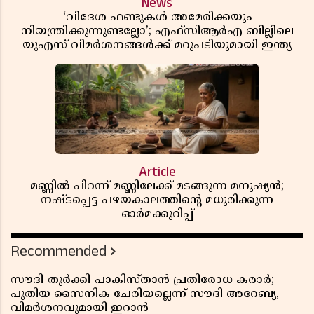
News
‘വിദേശ ഫണ്ടുകൾ അമേരിക്കയും
നിയന്ത്രിക്കുന്നുണ്ടല്ലോ’; എഫ്സിആർഎ ബില്ലിലെ
യുഎസ് വിമർശനങ്ങൾക്ക് മറുപടിയുമായി ഇന്ത്യ
Article
മണ്ണിൽ പിറന്ന് മണ്ണിലേക്ക് മടങ്ങുന്ന മനുഷ്യൻ;
നഷ്ടപ്പെട്ട പഴയകാലത്തിൻ്റെ മധുരിക്കുന്ന
ഓർമക്കുറിപ്പ്
Recommended
സൗദി-തുർക്കി-പാകിസ്താൻ പ്രതിരോധ കരാർ;
പുതിയ സൈനിക ചേരിയല്ലെന്ന് സൗദി അറേബ്യ,
വിമർശനവുമായി ഇറാൻ