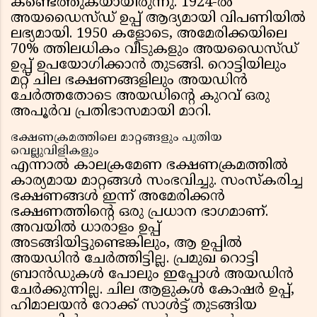
കണ്ടെത്തുകയായിരുന്നു. 1924-ൽ
അയഡൈസ്ഡ് ഉപ്പ് ആദ്യമായി വിപണിയിൽ
ലഭ്യമായി. 1950 കളോടെ, അമേരിക്കയിലെ
70% ത്തിലധികം വീടുകളും അയഡൈസ്ഡ്
ഉപ്പ് ഉപയോഗിക്കാൻ തുടങ്ങി. റൊട്ടിയിലും
മറ്റ് ചില ഭക്ഷണങ്ങളിലും അയഡിൻ
ചേർത്തതോടെ അയഡിന്റെ കുറവ് ഒരു
അപൂർവ പ്രതിഭാസമായി മാറി.
ഭക്ഷണക്രമത്തിലെ മാറ്റങ്ങളും പുതിയ
വെല്ലുവിളികളും
എന്നാൽ കാലക്രമേണ ഭക്ഷണക്രമത്തിൽ
കാര്യമായ മാറ്റങ്ങൾ സംഭവിച്ചു. സംസ്കരിച്ച
ഭക്ഷണങ്ങൾ ഇന്ന് അമേരിക്കൻ
ഭക്ഷണത്തിന്റെ ഒരു പ്രധാന ഭാഗമാണ്.
അവയിൽ ധാരാളം ഉപ്പ്
അടങ്ങിയിട്ടുണ്ടെങ്കിലും, ആ ഉപ്പിൽ
അയഡിൻ ചേർത്തിട്ടില്ല. പ്രമുഖ റൊട്ടി
ബ്രാൻഡുകൾ പോലും ഇപ്പോൾ അയഡിൻ
ചേർക്കുന്നില്ല. ചില ആളുകൾ കോഷർ ഉപ്പ്,
ഹിമാലയൻ റോക്ക് സാൾട്ട് തുടങ്ങിയ