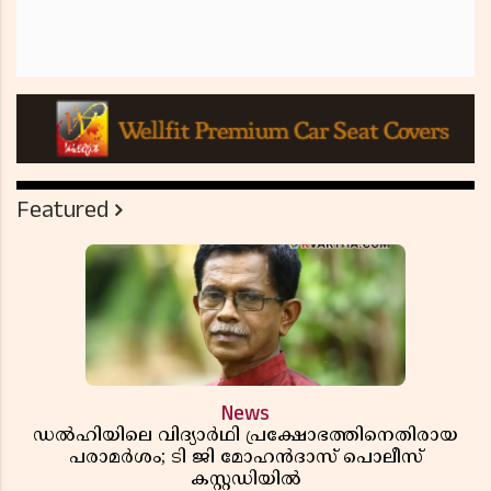
Featured
News
ഡൽഹിയിലെ വിദ്യാർഥി പ്രക്ഷോഭത്തിനെതിരായ
പരാമർശം; ടി ജി മോഹൻദാസ് പൊലീസ്
കസ്റ്റഡിയിൽ