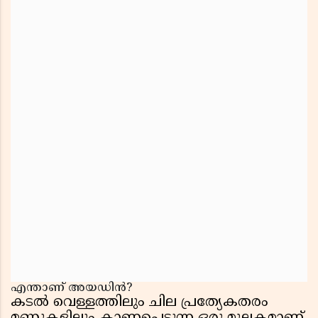
എന്താണ് അയഡിൻ?
കടൽ വെള്ളത്തിലും ചില പ്രത്യേകതരം