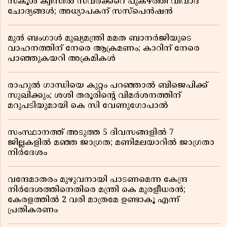
സ്കൂൾ ക്വിസിൽ സവർക്കറെ പുകഴ്ത്തി വിവാദ
ചോദ്യങ്ങൾ; അധ്യാപകന് സസ്പെൻഷൻ
മുൻ ബംഗാൾ മുഖ്യമന്ത്രി മമത ബാനർജിയുടെ
വാഹനത്തിന് നേരെ ആക്രമണം; കാറിന് നേരെ
പാഞ്ഞുകയറി അക്രമികൾ
രാഹുൽ ഗാന്ധിയെ കുറ്റം പറഞ്ഞാൽ ബിജെപിക്ക്
സുഖിക്കും; ശശി തരൂരിന്റെ വിമർശനത്തിന്
മറുപടിയുമായി കെ സി വേണുഗോപാൽ
സംസ്ഥാനത്ത് അടുത്ത 5 ദിവസങ്ങളിൽ 7
ജില്ലകളിൽ മഞ്ഞ ജാഗ്രത; മണിമലയാറിൽ ജാഗ്രതാ
നിർദേശം
വന്ദേമാതരം മുഴുവനായി പാടണമെന്ന കേന്ദ്ര
നിർദേശത്തിനെതിരെ മന്ത്രി കെ മുരളീധരൻ;
കേരളത്തിൽ 2 വരി മാത്രമേ ഉണ്ടാകൂ എന്ന്
പ്രതികരണം