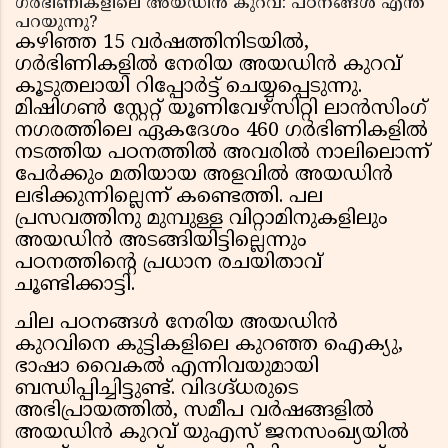
ഗർഭിണികളിലെ അയഡിൻ കുറവ്: പഠനങ്ങൾ എന്ത്
പറയുന്നു?
കഴിഞ്ഞ 15 വർഷത്തിനിടയിൽ,
ഗർഭിണികളിൽ നേരിയ അയഡിൻ കുറവ്
കൂടുതലായി റിപ്പോർട്ട് ചെയ്യപ്പെടുന്നു.
മിഷിഗൺ സ്റ്റേറ്റ് യൂണിവേഴ്സിറ്റി ലാൻസിംഗ്
നഗരത്തിലെ ഏകദേശം 460 ഗർഭിണികളിൽ
നടത്തിയ പഠനത്തിൽ അവരിൽ നാലിലൊന്ന്
പേർക്കും മതിയായ അളവിൽ അയഡിൻ
ലഭിക്കുന്നില്ലെന്ന് കണ്ടെത്തി. പല
പ്രസവത്തിനു മുമ്പുള്ള വിറ്റാമിനുകളിലും
അയഡിൻ അടങ്ങിയിട്ടില്ലെന്നും
പഠനത്തിന്റെ പ്രധാന രചയിതാവ്
ചൂണ്ടിക്കാട്ടി.
ചില പഠനങ്ങൾ നേരിയ അയഡിൻ
കുറവിനെ കുട്ടികളിലെ കുറഞ്ഞ ഐക്യു,
ഭാഷാ വൈകൽ എന്നിവയുമായി
ബന്ധിപ്പിച്ചിട്ടുണ്ട്. വിദഗ്ദ്ധരുടെ
അഭിപ്രായത്തിൽ, സമീപ വർഷങ്ങളിൽ
അയഡിൻ കുറവ് യുഎസ് ജനസംഖ്യയിൽ