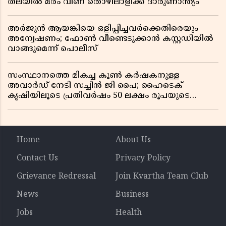
തലയിൽ മരം വീണ് തൊഴിലാളിക്ക് ദാരുണാന്ത്യം
അർജുൻ ആയങ്കിയെ ഒളിപ്പിച്ചവർക്കെതിരെയും
അന്വേഷണം; ഫോൺ വീണ്ടെടുക്കാൻ കസ്റ്റഡിയിൽ
വാങ്ങുമെന്ന് പൊലീസ്
സംസ്ഥാനത്തെ മികച്ച കൂൺ കർഷകനുള്ള
അവാർഡ് നേടി സച്ചിൻ ജി പൈ; ഹൈടെക്
കൃഷിയിലൂടെ പ്രതിവർഷം 50 ലക്ഷം രൂപയുടെ
വരുമാനം
Home
About Us
Contact Us
Privacy Policy
Grievance Redressal
Join Kvartha Team Club
News
Business
Jobs
Health