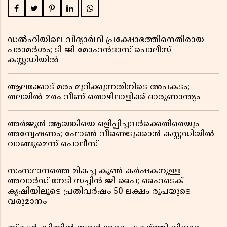
ഡൽഹിയിലെ വിദ്യാർഥി പ്രക്ഷോഭത്തിനെതിരായ
പരാമർശം; ടി ജി മോഹൻദാസ് പൊലീസ്
കസ്റ്റഡിയിൽ
ആലക്കോട് മരം മുറിക്കുന്നതിനിടെ അപകടം;
തലയിൽ മരം വീണ് തൊഴിലാളിക്ക് ദാരുണാന്ത്യം
അർജുൻ ആയങ്കിയെ ഒളിപ്പിച്ചവർക്കെതിരെയും
അന്വേഷണം; ഫോൺ വീണ്ടെടുക്കാൻ കസ്റ്റഡിയിൽ
വാങ്ങുമെന്ന് പൊലീസ്
സംസ്ഥാനത്തെ മികച്ച കൂൺ കർഷകനുള്ള
അവാർഡ് നേടി സച്ചിൻ ജി പൈ; ഹൈടെക്
കൃഷിയിലൂടെ പ്രതിവർഷം 50 ലക്ഷം രൂപയുടെ
വരുമാനം