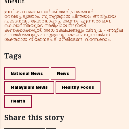
#health
ഇവിടെ വായനക്കാർക്ക് അഭിപ്രായങ്ങൾ
രേഖപ്പെടുത്താം. സ്വതന്ത്രമായ ചിന്തയും അഭിപ്രായ
പ്രകടനവും പ്രോത്സാഹിപ്പിക്കുന്നു. എന്നാൽ ഇവ
കെവാർത്തയുടെ അഭിപ്രായങ്ങളായി
കണക്കാക്കരുത്. അധിക്ഷേപങ്ങളും വിദ്വേഷ - അശ്ലീല
പരാമർശങ്ങളും പാടുള്ളതല്ല. ലംഘിക്കുന്നവർക്ക്
ശക്തമായ നിയമനടപടി നേരിടേണ്ടി വന്നേക്കാം.
Tags
National News
News
Malayalam News
Healthy Foods
Health
Share this story