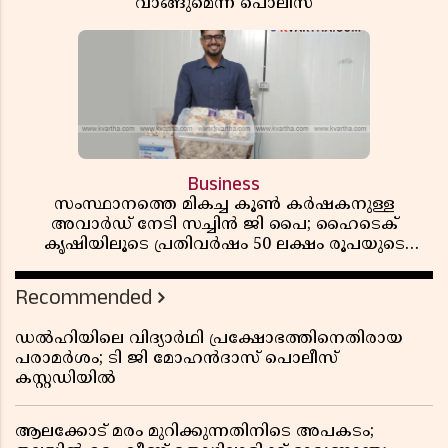
വാങ്ങുമെന്ന് പൊലീസ്
Business
സംസ്ഥാനത്തെ മികച്ച കൂൺ കർഷകനുള്ള
അവാർഡ് നേടി സച്ചിൻ ജി പൈ; ഹൈടെക്
കൃഷിയിലൂടെ പ്രതിവർഷം 50 ലക്ഷം രൂപയുടെ
വരുമാനം
Recommended
ഡൽഹിയിലെ വിദ്യാർഥി പ്രക്ഷോഭത്തിനെതിരായ
പരാമർശം; ടി ജി മോഹൻദാസ് പൊലീസ്
കസ്റ്റഡിയിൽ
ആലക്കോട് മരം മുറിക്കുന്നതിനിടെ അപകടം;