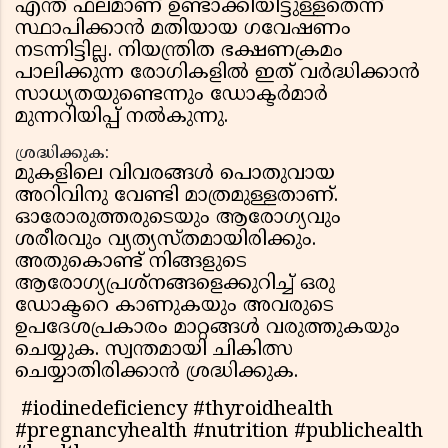
എന്ത് ഫലമാണ് ഉണ്ടാക്കിയിട്ടുള്ളതെന്ന്
സ്ഥാപിക്കാൻ മതിയായ ഗവേഷണം
നടന്നിട്ടില്ല. നിയന്ത്രിത ഭക്ഷണക്രമം
പാലിക്കുന്ന രോഗികളിൽ ഇത് വർദ്ധിക്കാൻ
സാധ്യതയുണ്ടെന്നും ഡോക്ടർമാർ
മുന്നറിയിപ്പ് നൽകുന്നു.
ശ്രദ്ധിക്കുക:
മുകളിലെ വിവരങ്ങൾ പൊതുവായ
അറിവിനു വേണ്ടി മാത്രമുള്ളതാണ്.
ഓരോരുത്തരുടെയും ആരോഗ്യവും
ശരീരവും വ്യത്യസ്തമായിരിക്കും.
അതുകൊണ്ട് നിങ്ങളുടെ
ആരോഗ്യപ്രശ്നങ്ങളെക്കുറിച്ച് ഒരു
ഡോക്ടറെ കാണുകയും അവരുടെ
ഉപദേശപ്രകാരം മാറ്റങ്ങൾ വരുത്തുകയും
ചെയ്യുക. സ്വന്തമായി ചികിത്സ
ചെയ്യാതിരിക്കാൻ ശ്രദ്ധിക്കുക.
#iodinedeficiency #thyroidhealth
#pregnancyhealth #nutrition #publichealth