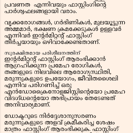
പ്രവണത എന്നിവയും ഫാസ്റ്റിംഗിൻ്റെ
പാർശ്വഫലങ്ങളായി വരാം.
വൃക്കരോഗങ്ങൾ, ഗർഭിണികൾ, മുലയൂട്ടുന്ന
അമ്മമാർ, ഭക്ഷണ ക്രമക്കേടുകൾ ഉള്ളവർ
എന്നിവർ ഇൻ്റർമിറ്റൻ്റ് ഫാസ്റ്റിംഗ്
തീർച്ചയായും ഒഴിവാക്കേണ്ടതാണ്.
സുരക്ഷിതമായ പരിശീലനത്തിന്
ഇൻ്റർമിറ്റൻ്റ് ഫാസ്റ്റിംഗ് ആരംഭിക്കാൻ
ആഗ്രഹിക്കുന്ന പ്രമേഹ രോഗികൾ,
തങ്ങളുടെ നിലവിലെ ആരോഗ്യസ്ഥിതി,
മരുന്നുകളുടെ ഉപയോഗം, ജീവിതശൈലി
എന്നിവ പരിഗണിച്ച് ഒരു
എൻഡോക്രൈനോളജിസ്റ്റിൻ്റെയോ പ്രമേഹ
വിദഗ്ദ്ധൻ്റെയോ അഭിപ്രായം തേടേണ്ടത്
അനിവാര്യമാണ്.
ഡോക്ടറുടെ നിർദ്ദേശാനുസരണം
മരുന്നുകളുടെ അളവ് ക്രമീകരിച്ച ശേഷം
മാത്രം ഫാസ്റ്റിംഗ് ആരംഭിക്കുക. ഫാസ്റ്റിംഗ്