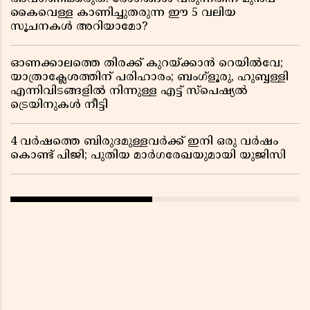
കൈവെള്ള കാണിച്ചുതരുന്ന ഈ 5 വലിയ
സൂചനകൾ അറിയാമോ?
ഓണക്കാലത്തെ തിരക്ക് കുറയ്ക്കാൻ റെയിൽവേ;
യാത്രാക്ലേശത്തിന് പരിഹാരം; ബംഗ്ളൂരു, ഹുബ്ബള്ളി
എന്നിവിടങ്ങളിൽ നിന്നുള്ള എട്ട് സ്പെഷ്യൽ
ട്രെയിനുകൾ നീട്ടി
4 വർഷത്തെ ബിരുദമുള്ളവർക്ക് ഇനി ഒരു വർഷം
കൊണ്ട് പിജി; പുതിയ മാർഗരേഖയുമായി യുജിസി