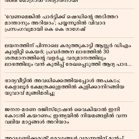
അലി മൊഗ്രാൽ നിര്യാതനായി
‘വേണമെങ്കിൽ പാർട്ടിക്ക് ഷെഡിൻ്റെ അടിത്തറ
മാന്താനും അറിയാം’; പയ്യന്നൂരിൽ വിവാദ
പ്രസംഗവുമായി കെ കെ രാഗേഷ്
ലയനത്തിന് പിന്നാലെ കരുത്തുകാട്ടി ആസ്റ്റർ ഡിഎം
ക്വാളിറ്റി കെയർ; പ്രവർത്തന ലാഭത്തിൽ 30
ശതമാനത്തിൻ്റെ വളർച്ച, വരുമാനത്തിലും
ലാഭത്തിലും വൻ കുതിപ്പ് രേഖപ്പെടുത്തി ആദ്യ പാദ
റിപ്പോർട്ട് പുറത്ത്
ഭാര്യവീട്ടിൽ അവധിക്കെത്തിയപ്പോൾ അപകടം;
കേളാലൂർ ക്ഷേത്രക്കുളത്തിൽ കുളിക്കാനിറങ്ങിയ
യുവാവ് മുങ്ങിമരിച്ചു
ജനന-മരണ രജിസ്ട്രേഷൻ വൈകിയാൽ ഇനി
കോടതി കയറണം; ഇന്ത്യയിൽ നിയമങ്ങളിൽ വന്ന
വലിയ മാറ്റങ്ങൾ അറിയാം
അവഗണിക്കരുത്! രോഗങ്ങൾ വരുന്നതിന് മുൻപ്