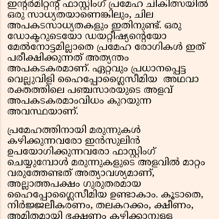
ഇൻ്റർമിറ്റൻ്റ് ഫാസ്റ്റിംഗ് പ്രമേഹ ചികിത്സയിൽ
ഒരു സാധ്യതയാണെങ്കിലും, ചില
അപകടസാധ്യതകളും ഇതിനുണ്ട്. ഒരു
ഡോക്ടറുടെയോ ഡയറ്റീഷ്യൻ്റെയോ
മേൽനോട്ടമില്ലാതെ പ്രമേഹ രോഗികൾ ഇത്
പരീക്ഷിക്കുന്നത് അത്യന്തം
അപകടകരമാണ്. ഏറ്റവും പ്രധാനപ്പെട്ട
വെല്ലുവിളി ഹൈപ്പോഗ്ലൈസീമിയ അഥവാ
രക്തത്തിലെ പഞ്ചസാരയുടെ അളവ്
അപകടകരമാംവിധം കുറയുന്ന
അവസ്ഥയാണ്.
പ്രമേഹത്തിനായി മരുന്നുകൾ
കഴിക്കുന്നവരോ ഇൻസുലിൻ
ഉപയോഗിക്കുന്നവരോ ഫാസ്റ്റിംഗ്
ചെയ്യുമ്പോൾ മരുന്നുകളുടെ അളവിൽ മാറ്റം
വരുത്തേണ്ടത് അത്യാവശ്യമാണ്,
അല്ലാത്തപക്ഷം ഗുരുതരമായ
ഹൈപ്പോഗ്ലൈസീമിയ ഉണ്ടാകാം. കൂടാതെ,
നിർജ്ജലീകരണം, തലകറക്കം, ക്ഷീണം,
അമിതമായി ഭക്ഷണം കഴിക്കാനുള്ള