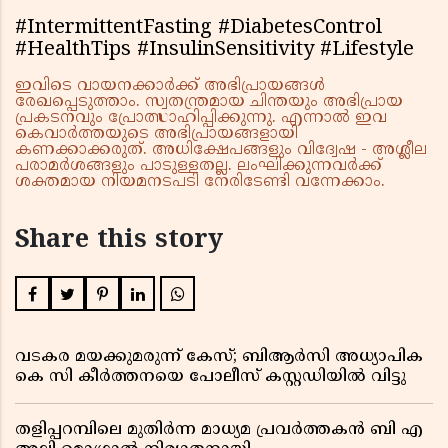
#IntermittentFasting #DiabetesControl
#HealthTips #InsulinSensitivity #Lifestyle
ഇവിടെ വായനക്കാർക്ക് അഭിപ്രായങ്ങൾ
രേഖപ്പെടുത്താം. സ്വതന്ത്രമായ ചിന്തയും അഭിപ്രായ
പ്രകടനവും പ്രോത്സാഹിപ്പിക്കുന്നു. എന്നാൽ ഇവ
കെവാർത്തയുടെ അഭിപ്രായങ്ങളായി
കണക്കാക്കരുത്. അധിക്ഷേപങ്ങളും വിദ്വേഷ - അശ്ലീല
പരാമർശങ്ങളും പാടുള്ളതല്ല. ലംഘിക്കുന്നവർക്ക്
ശക്തമായ നിയമനടപടി നേരിടേണ്ടി വന്നേക്കാം.
Share this story
വടകര മയക്കുമരുന്ന് കേസ്; ബിആർസി അധ്യാപിക
കെ സി കീർത്തനയെ പോലീസ് കസ്റ്റഡിയിൽ വിട്ടു
തളിപ്പറമ്പിലെ മുതിർന്ന മാധ്യമ പ്രവർത്തകൻ ബി എ