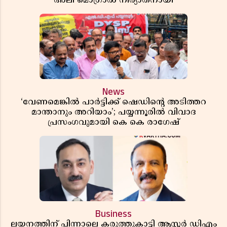
അലി മൊഗ്രാൽ നിര്യാതനായി
News
‘വേണമെങ്കിൽ പാർട്ടിക്ക് ഷെഡിൻ്റെ അടിത്തറ
മാന്താനും അറിയാം’; പയ്യന്നൂരിൽ വിവാദ
പ്രസംഗവുമായി കെ കെ രാഗേഷ്
Business
ലയനത്തിന് പിന്നാലെ കരുത്തുകാട്ടി ആസ്റ്റർ ഡിഎം