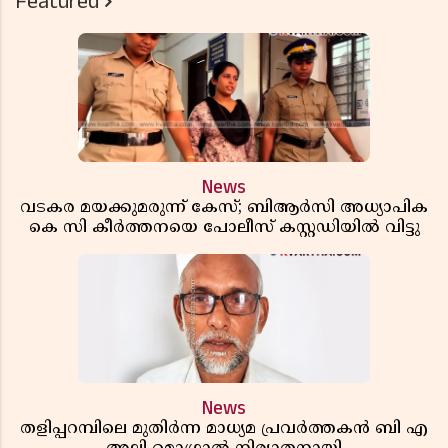
Featured
News
വടകര മയക്കുമരുന്ന് കേസ്; ബിആർസി അധ്യാപിക
കെ സി കീർത്തനയെ പോലീസ് കസ്റ്റഡിയിൽ വിട്ടു
News
തളിപ്പറമ്പിലെ മുതിർന്ന മാധ്യമ പ്രവർത്തകൻ ബി എ