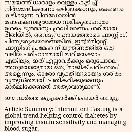
സമയത്ത് ധാരാളം വെള്ളം കുടിച്ച്
നിർജ്ജലീകരണം ഒഴിവാക്കാനും, ഭക്ഷണം
കഴിക്കുന്ന വിൻഡോയിൽ
പോഷകസമൃദ്ധമായ സമീകൃതാഹാരം
ഉൾപ്പെടുത്താനും ശ്രദ്ധിക്കണം. ശരിയായ
രീതിയിൽ, വൈദ്യസഹായത്തോടെ ഫാസ്റ്റിംഗ്
പിന്തുടരുകയാണെങ്കിൽ, ഇൻ്റർമിറ്റൻ്റ്
ഫാസ്റ്റിംഗ് പ്രമേഹ നിയന്ത്രണത്തിൽ ഒരു
വലിയ പരിഹാരമായി മാറിയേക്കാം.
എങ്കിലും, ഇത് എല്ലാവർക്കും ഒരുപോലെ
അനുയോജ്യമായ ഒരു ‘മാജിക് പരിഹാരം’
അല്ലെന്നും, ഓരോ വ്യക്തിയുടെയും ശരീരം
വ്യത്യസ്തമായി പ്രതികരിക്കുമെന്നും
ഓർമ്മിക്കേണ്ടത് അത്യാവശ്യമാണ്.
ഈ വാർത്ത കൂട്ടുകാർക്ക് ഷെയർ ചെയ്യൂ.
Article Summary: Intermittent Fasting is a
global trend helping control diabetes by
improving insulin sensitivity and managing
blood sugar.