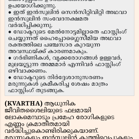
ഉപയോഗിക്കുന്നു.
● ഇത് ഇൻസുലിൻ സെൻസിറ്റിവിറ്റി അഥവാ
ഇൻസുലിൻ സംവേദനക്ഷമത
വർദ്ധിപ്പിക്കുന്നു.
● ഡോക്ടറുടെ മേൽനോട്ടമില്ലാതെ ഫാസ്റ്റിംഗ്
ചെയ്യുന്നത് ഹൈപ്പോഗ്ലൈസീമിയ അഥവാ
രക്തത്തിലെ പഞ്ചസാര കുറയുന്ന
അവസ്ഥയ്ക്ക് കാരണമാകും.
● ഗർഭിണികൾ, വൃക്കരോഗങ്ങൾ ഉള്ളവർ,
മുലയൂട്ടുന്ന അമ്മമാർ എന്നിവർ ഫാസ്റ്റിംഗ്
ഒഴിവാക്കണം.
● ഡോക്ടറുടെ നിർദ്ദേശാനുസരണം
മരുന്നുകൾ ക്രമീകരിച്ച ശേഷം മാത്രം
ഫാസ്റ്റിംഗ് തുടങ്ങുക.
(KVARTHA)
ആധുനിക
ജീവിതശൈലിയുടെ ഫലമായി
ലോകമെമ്പാടും പ്രമേഹ രോഗികളുടെ
എണ്ണം ക്രമാതീതമായി
വർദ്ധിച്ചുകൊണ്ടിരിക്കുകയാണ്.
മരുന്നുകളും ഇൻസുലിൻ കുത്തിവെപ്പുകളും