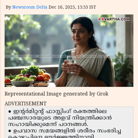
By
Newsroom Delta
Dec 16, 2025, 15:53 IST
Representational Image generated by Grok
ADVERTISEMENT
● ഇൻ്റർമിറ്റൻ്റ് ഫാസ്റ്റിംഗ് രക്തത്തിലെ
പഞ്ചസാരയുടെ അളവ് നിയന്ത്രിക്കാൻ
സഹായിക്കുമെന്ന് പഠനങ്ങൾ.
● ഉപവാസ സമയങ്ങളിൽ ശരീരം സംഭരിച്ച
കൊഴുപ്പിനെ ഊർജ്ജത്തിനായി