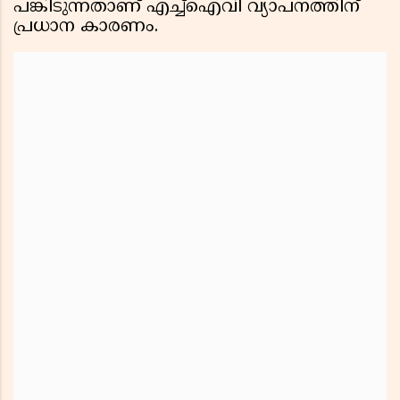
പങ്കിടുന്നതാണ് എച്ച്ഐവി വ്യാപനത്തിന്
പ്രധാന കാരണം.