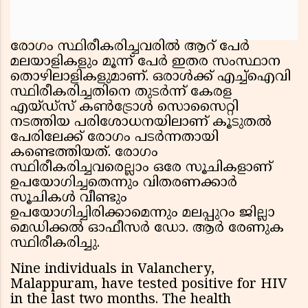
രോഗം സ്ഥിരീകരിച്ചവരിൽ ആറ് പേർ
മലയാളികളും മൂന്ന് പേർ ഇതര സംസ്ഥാന
തൊഴിലാളികളുമാണ്. ഒരാൾക്ക് എച്ച്ഐവി
സ്ഥിരീകരിച്ചതിനെ തുടർന്ന് കേരള
എയ്ഡ്സ് കൺട്രോൾ സൊസൈറ്റി
നടത്തിയ പരിശോധനയിലാണ് കൂടുതൽ
പേരിലേക്ക് രോഗം പടർന്നതായി
കണ്ടെത്തിയത്. രോഗം
സ്ഥിരീകരിച്ചവരെല്ലാം ഒരേ സൂചികളാണ്
ഉപയോഗിച്ചതെന്നും വിതരണക്കാർ
സൂചികൾ വീണ്ടും
ഉപയോഗിച്ചിരിക്കാമെന്നും മലപ്പുറം ജില്ലാ
മെഡിക്കൽ ഓഫീസർ ഡോ. ആർ രേണുക
സ്ഥിരീകരിച്ചു.
Nine individuals in Valanchery,
Malappuram, have tested positive for HIV
in the last two months. The health