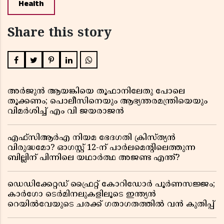
Health
Share this story
അർജുൻ ആയങ്കിയെ തൂഫാനിലേതു പോലെ
തൂക്കണം; പൊലീസിനെയും ആഭ്യന്തരമന്ത്രിയെയും
വിമർശിച്ച് എം വി ജയരാജൻ
എഫ്സിആർഎ നിയമ ഭേദഗതി ക്രിസ്ത്യൻ
വിരുദ്ധമോ? ഓഗസ്റ്റ് 12-ന് പാർലമെന്റിലെത്തുന്ന
ബില്ലിന് പിന്നിലെ യഥാർത്ഥ അജണ്ട എന്ത്?
ഡെഡിക്കേറ്റഡ് ഫ്രൈറ്റ് കോറിഡോർ പൂർണസജ്ജം;
കാർഗോ ടെർമിനലുകളിലൂടെ ഇന്ത്യൻ
റെയിൽവേയുടെ ചരക്ക് ഗതാഗതത്തിൽ വൻ കുതിപ്പ്