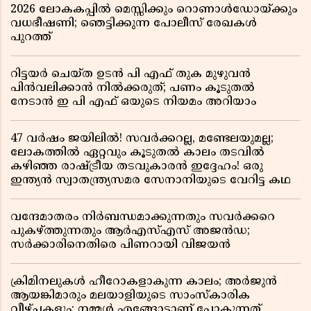
2026 ലോകകപ്പിൽ മെസ്സിക്കും റൊണാൾഡോയ്ക്കും
വധഭീഷണി; ഞെട്ടിക്കുന്ന പോലീസ് രേഖകൾ
പുറത്ത്
റിട്ടയർ ചെയ്ത ഉടൻ പി എഫ് തുക മുഴുവൻ
പിൻവലിക്കാൻ നിൽക്കരുത്; പണം കൂടുതൽ
നേടാൻ ഇ പി എഫ് ഒയുടെ നിയമം അറിയാം
47 വർഷം ജയിലിൽ! സവർക്കറല്ല, മണ്ടേലയുമല്ല;
ലോകത്തിൽ ഏറ്റവും കൂടുതൽ കാലം തടവിൽ
കഴിഞ്ഞ രാഷ്ട്രീയ തടവുകാരൻ ഇദ്ദേഹം! ഒരു
ഇന്ത്യൻ സ്വാതന്ത്ര്യസമര സേനാനിയുടെ വേറിട്ട കഥ
വന്ദേമാതരം നിർബന്ധമാക്കുന്നതും സവർക്കറെ
പുകഴ്ത്തുന്നതും ആർഎസ്എസ് അജൻഡ;
സർക്കാരിനെതിരെ പിണറായി വിജയൻ
ക്രിമിനലുകൾ ഹീറോകളാകുന്ന കാലം; അർജുൻ
ആയങ്കിമാരും മലയാളിയുടെ സാംസ്കാരിക
വീഴ്ചകളും; നമ്മൾ എങ്ങോട്ടാണ് പോകുന്നത്