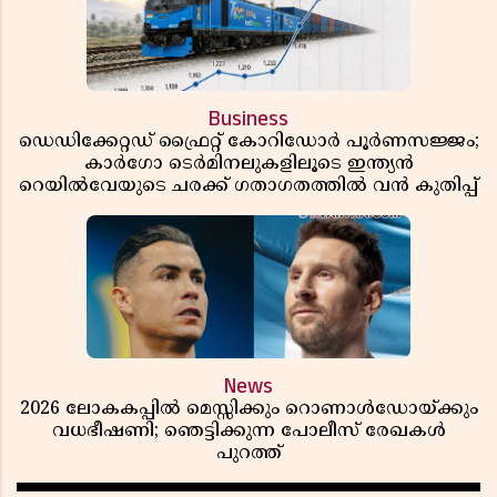
Business
ഡെഡിക്കേറ്റഡ് ഫ്രൈറ്റ് കോറിഡോർ പൂർണസജ്ജം;
കാർഗോ ടെർമിനലുകളിലൂടെ ഇന്ത്യൻ
റെയിൽവേയുടെ ചരക്ക് ഗതാഗതത്തിൽ വൻ കുതിപ്പ്
News
2026 ലോകകപ്പിൽ മെസ്സിക്കും റൊണാൾഡോയ്ക്കും
വധഭീഷണി; ഞെട്ടിക്കുന്ന പോലീസ് രേഖകൾ
പുറത്ത്