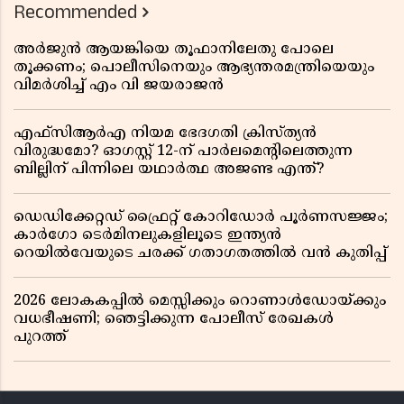
Recommended
അർജുൻ ആയങ്കിയെ തൂഫാനിലേതു പോലെ
തൂക്കണം; പൊലീസിനെയും ആഭ്യന്തരമന്ത്രിയെയും
വിമർശിച്ച് എം വി ജയരാജൻ
എഫ്സിആർഎ നിയമ ഭേദഗതി ക്രിസ്ത്യൻ
വിരുദ്ധമോ? ഓഗസ്റ്റ് 12-ന് പാർലമെന്റിലെത്തുന്ന
ബില്ലിന് പിന്നിലെ യഥാർത്ഥ അജണ്ട എന്ത്?
ഡെഡിക്കേറ്റഡ് ഫ്രൈറ്റ് കോറിഡോർ പൂർണസജ്ജം;
കാർഗോ ടെർമിനലുകളിലൂടെ ഇന്ത്യൻ
റെയിൽവേയുടെ ചരക്ക് ഗതാഗതത്തിൽ വൻ കുതിപ്പ്
2026 ലോകകപ്പിൽ മെസ്സിക്കും റൊണാൾഡോയ്ക്കും
വധഭീഷണി; ഞെട്ടിക്കുന്ന പോലീസ് രേഖകൾ
പുറത്ത്