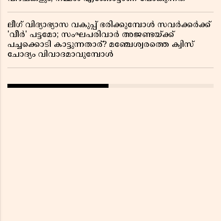
ലീഗ് വിദ്യാഭ്യാസ വകുപ്പ് ഭരിക്കുമ്പോൾ സവർക്കർക്ക്
'വീർ' പട്ടമോ; സംഘപരിവാർ അജണ്ടയ്ക്ക്
പച്ചക്കൊടി കാട്ടുന്നതാര്? മഞ്ചേശ്വരത്തെ ക്വിസ്
ചോദ്യം വിവാദമാവുമ്പോൾ