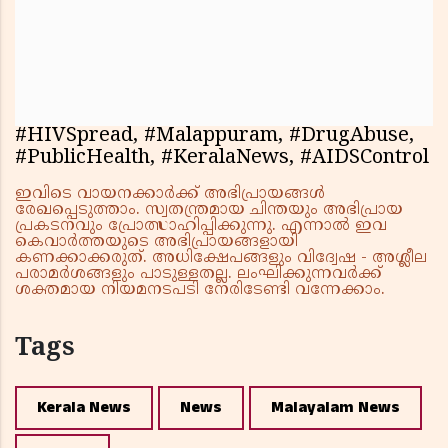
#HIVSpread, #Malappuram, #DrugAbuse,
#PublicHealth, #KeralaNews, #AIDSControl
ഇവിടെ വായനക്കാർക്ക് അഭിപ്രായങ്ങൾ
രേഖപ്പെടുത്താം. സ്വതന്ത്രമായ ചിന്തയും അഭിപ്രായ
പ്രകടനവും പ്രോത്സാഹിപ്പിക്കുന്നു. എന്നാൽ ഇവ
കെവാർത്തയുടെ അഭിപ്രായങ്ങളായി
കണക്കാക്കരുത്. അധിക്ഷേപങ്ങളും വിദ്വേഷ - അശ്ലീല
പരാമർശങ്ങളും പാടുള്ളതല്ല. ലംഘിക്കുന്നവർക്ക്
ശക്തമായ നിയമനടപടി നേരിടേണ്ടി വന്നേക്കാം.
Tags
Kerala News
News
Malayalam News