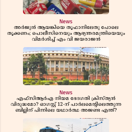
News
അർജുൻ ആയങ്കിയെ തൂഫാനിലേതു പോലെ
തൂക്കണം; പൊലീസിനെയും ആഭ്യന്തരമന്ത്രിയെയും
വിമർശിച്ച് എം വി ജയരാജൻ
News
എഫ്സിആർഎ നിയമ ഭേദഗതി ക്രിസ്ത്യൻ
വിരുദ്ധമോ? ഓഗസ്റ്റ് 12-ന് പാർലമെന്റിലെത്തുന്ന
ബില്ലിന് പിന്നിലെ യഥാർത്ഥ അജണ്ട എന്ത്?