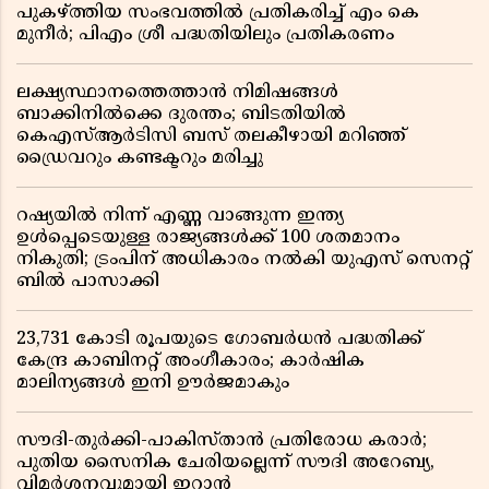
പുകഴ്ത്തിയ സംഭവത്തിൽ പ്രതികരിച്ച് എം കെ
മുനീർ; പിഎം ശ്രീ പദ്ധതിയിലും പ്രതികരണം
ലക്ഷ്യസ്ഥാനത്തെത്താൻ നിമിഷങ്ങൾ
ബാക്കിനിൽക്കെ ദുരന്തം; ബിടതിയിൽ
കെഎസ്ആർടിസി ബസ് തലകീഴായി മറിഞ്ഞ്
ഡ്രൈവറും കണ്ടക്ടറും മരിച്ചു
റഷ്യയിൽ നിന്ന് എണ്ണ വാങ്ങുന്ന ഇന്ത്യ
ഉൾപ്പെടെയുള്ള രാജ്യങ്ങൾക്ക് 100 ശതമാനം
നികുതി; ട്രംപിന് അധികാരം നൽകി യുഎസ് സെനറ്റ്
ബിൽ പാസാക്കി
23,731 കോടി രൂപയുടെ ഗോബർധൻ പദ്ധതിക്ക്
കേന്ദ്ര കാബിനറ്റ് അംഗീകാരം; കാർഷിക
മാലിന്യങ്ങൾ ഇനി ഊർജമാകും
സൗദി-തുർക്കി-പാകിസ്താൻ പ്രതിരോധ കരാർ;
പുതിയ സൈനിക ചേരിയല്ലെന്ന് സൗദി അറേബ്യ,
വിമർശനവുമായി ഇറാൻ