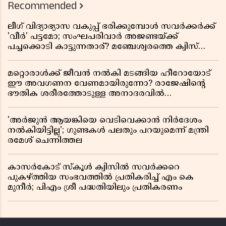
Recommended
ലീഗ് വിദ്യാഭ്യാസ വകുപ്പ് ഭരിക്കുമ്പോൾ സവർക്കർക്ക്
'വീർ' പട്ടമോ; സംഘപരിവാർ അജണ്ടയ്ക്ക്
പച്ചക്കൊടി കാട്ടുന്നതാര്? മഞ്ചേശ്വരത്തെ ക്വിസ്
ചോദ്യം വിവാദമാവുമ്പോൾ
മറ്റൊരാൾക്ക് ജീവൻ നൽകി മടങ്ങിയ ഹീറോയോട്
ഈ അവഗണന വേണമായിരുന്നോ? രാജേഷിൻ്റെ
ഭൗതിക ശരീരത്തോടുള്ള അനാദരവിൽ
ആളിപ്പടരുന്ന ജനരോഷവും പാഠവും
'അർജുൻ ആയങ്കിയെ വെടിവെക്കാൻ നിർദേശം
നൽകിയിട്ടില്ല'; ഗുണ്ടകൾ പലതും പറയുമെന്ന് മന്ത്രി
രമേശ് ചെന്നിത്തല
കാസർകോട് സ്കൂൾ ക്വിസിൽ സവർക്കറെ
പുകഴ്ത്തിയ സംഭവത്തിൽ പ്രതികരിച്ച് എം കെ
മുനീർ; പിഎം ശ്രീ പദ്ധതിയിലും പ്രതികരണം