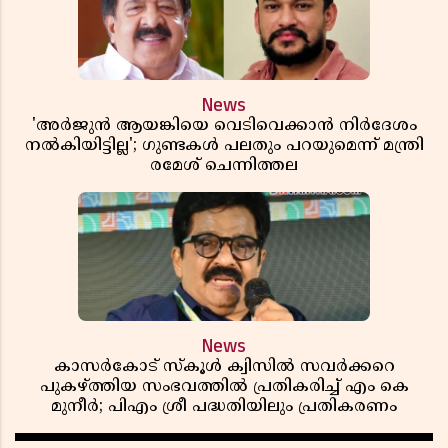
News
'അർജുൻ ആയങ്കിയെ വെടിവെക്കാൻ നിർദേശം
നൽകിയിട്ടില്ല'; ഗുണ്ടകൾ പലതും പറയുമെന്ന് മന്ത്രി
രമേശ് ചെന്നിത്തല
News
കാസർകോട് സ്കൂൾ ക്വിസിൽ സവർക്കറെ
പുകഴ്ത്തിയ സംഭവത്തിൽ പ്രതികരിച്ച് എം കെ
മുനീർ; പിഎം ശ്രീ പദ്ധതിയിലും പ്രതികരണം