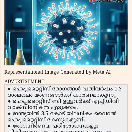
Representational Image Generated by Meta AI
ADVERTISEMENT
● ഹെപ്പറ്റൈറ്റിസ് രോഗങ്ങൾ പ്രതിവർഷം 1.3
ദശലക്ഷം മരണങ്ങൾക്ക് കാരണമാകുന്നു.
● ഹെപ്പറ്റൈറ്റിസ് ബി ഉള്ളവർക്ക് എച്ച്ഡിവി
വാക്സിനേഷൻ എടുക്കാം.
● ഇന്ത്യയിൽ 3.5 കോടിയിലധികം വൈറൽ
ഹെപ്പറ്റൈറ്റിസ് കേസുകളുണ്ട്.
● രോഗനിർണയ പരിശോധനകളും