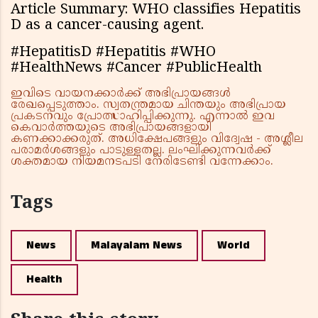
Article Summary: WHO classifies Hepatitis
D as a cancer-causing agent.
#HepatitisD #Hepatitis #WHO
#HealthNews #Cancer #PublicHealth
ഇവിടെ വായനക്കാർക്ക് അഭിപ്രായങ്ങൾ
രേഖപ്പെടുത്താം. സ്വതന്ത്രമായ ചിന്തയും അഭിപ്രായ
പ്രകടനവും പ്രോത്സാഹിപ്പിക്കുന്നു. എന്നാൽ ഇവ
കെവാർത്തയുടെ അഭിപ്രായങ്ങളായി
കണക്കാക്കരുത്. അധിക്ഷേപങ്ങളും വിദ്വേഷ - അശ്ലീല
പരാമർശങ്ങളും പാടുള്ളതല്ല. ലംഘിക്കുന്നവർക്ക്
ശക്തമായ നിയമനടപടി നേരിടേണ്ടി വന്നേക്കാം.
Tags
News
Malayalam News
World
Health