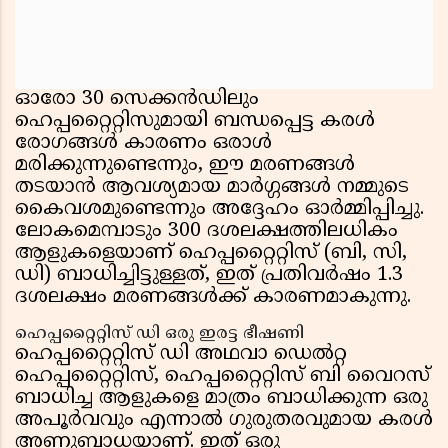
ഓരോ 30 സെക്കൻഡിലും
ഹെപ്പറ്റൈറ്റിസുമായി ബന്ധപ്പെട്ട കരൾ
രോഗങ്ങൾ കാരണം ഒരാൾ
മരിക്കുന്നുണ്ടെന്നും, ഈ മരണങ്ങൾ
തടയാൻ ആവശ്യമായ മാർഗ്ഗങ്ങൾ നമ്മുടെ
കൈവശമുണ്ടെന്നും അദ്ദേഹം ഓർമ്മിപ്പിച്ചു.
ലോകമെമ്പാടും 300 ദശലക്ഷത്തിലധികം
ആളുകളെയാണ് ഹെപ്പറ്റൈറ്റിസ് (ബി, സി,
ഡി) ബാധിച്ചിട്ടുള്ളത്, ഇത് പ്രതിവർഷം 1.3
ദശലക്ഷം മരണങ്ങൾക്ക് കാരണമാകുന്നു.
ഹെപ്പറ്റൈറ്റിസ് ഡി ഒരു ഇരട്ട ഭീഷണി
ഹെപ്പറ്റൈറ്റിസ് ഡി അഥവാ ഡെൽറ്റ
ഹെപ്പറ്റൈറ്റിസ്, ഹെപ്പറ്റൈറ്റിസ് ബി വൈറസ്
ബാധിച്ച ആളുകളെ മാത്രം ബാധിക്കുന്ന ഒരു
അപൂർവവും എന്നാൽ ഗുരുതരവുമായ കരൾ
അണുബാധയാണ്. ഇത് ഒരു