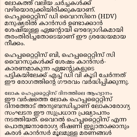
ലോകത്ത് വലിയ ചർച്ചകൾക്ക്
വഴിയൊരുക്കിയിരിക്കുകയാണ്.
ഹെപ്പറ്റൈറ്റിസ് ഡി വൈറസിനെ (HDV)
മനുഷ്യരിൽ കാൻസർ ഉണ്ടാക്കാൻ
ശേഷിയുള്ള ഏജന്റായി ഔദ്യോഗികമായി
തരംതിരിച്ചതോടെയാണ് ഈ ശ്രദ്ധേയമായ
നീക്കം.
ഹെപ്പറ്റൈറ്റിസ് ബി, ഹെപ്പറ്റൈറ്റിസ് സി
വൈറസുകൾക്ക് ശേഷം കാൻസർ-
കാരണമാകുന്ന ഏജന്റുകളുടെ
പട്ടികയിലേക്ക് എച്ച് ഡി വി കൂടി ചേർന്നത്
ഈ രോഗത്തിന്റെ ഗൗരവം വർദ്ധിപ്പിക്കുന്നു.
ലോക ഹെപ്പറ്റൈറ്റിസ് ദിനത്തിലെ ആഹ്വാനം
ഈ വർഷത്തെ ലോക ഹെപ്പറ്റൈറ്റിസ്
ദിനത്തോട് അനുബന്ധിച്ചാണ് ലോകാരോഗ്യ
സംഘടന ഈ സുപ്രധാന പ്രഖ്യാപനം
നടത്തിയത്. വൈറൽ ഹെപ്പറ്റൈറ്റിസ് എന്ന
പൊതുജനാരോഗ്യ ഭീഷണി ഇല്ലാതാക്കാനും
കരൾ കാൻസർ മൂലമുള്ള മരണങ്ങൾ