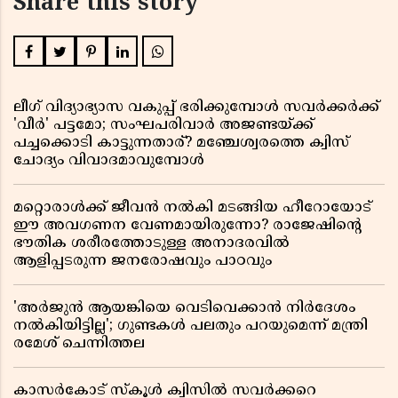
Share this story
ലീഗ് വിദ്യാഭ്യാസ വകുപ്പ് ഭരിക്കുമ്പോൾ സവർക്കർക്ക്
'വീർ' പട്ടമോ; സംഘപരിവാർ അജണ്ടയ്ക്ക്
പച്ചക്കൊടി കാട്ടുന്നതാര്? മഞ്ചേശ്വരത്തെ ക്വിസ്
ചോദ്യം വിവാദമാവുമ്പോൾ
മറ്റൊരാൾക്ക് ജീവൻ നൽകി മടങ്ങിയ ഹീറോയോട്
ഈ അവഗണന വേണമായിരുന്നോ? രാജേഷിൻ്റെ
ഭൗതിക ശരീരത്തോടുള്ള അനാദരവിൽ
ആളിപ്പടരുന്ന ജനരോഷവും പാഠവും
'അർജുൻ ആയങ്കിയെ വെടിവെക്കാൻ നിർദേശം
നൽകിയിട്ടില്ല'; ഗുണ്ടകൾ പലതും പറയുമെന്ന് മന്ത്രി
രമേശ് ചെന്നിത്തല
കാസർകോട് സ്കൂൾ ക്വിസിൽ സവർക്കറെ