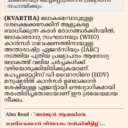
ചികിത്സയും മെച്ചപ്പെടുത്താൻ പ്രഖ്യാപനം
സഹായിക്കും.
(KVARTHA)
ലോകമെമ്പാടുമുള്ള
ദശലക്ഷക്കണക്കിന് ആളുകളെ
ബാധിക്കുന്ന കരൾ രോഗങ്ങൾക്കിടയിൽ,
ലോകാരോഗ്യ സംഘടനയും (WHO)
കാൻസർ ഗവേഷണത്തിനായുള്ള
അന്താരാഷ്ട്ര ഏജൻസിയും (IARC)
നടത്തിയ പുതിയ പ്രഖ്യാപനം ആരോഗ്യ
ലോകത്ത് വലിയ ചർച്ചകൾക്ക്
വഴിയൊരുക്കിയിരിക്കുകയാണ്.
ഹെപ്പറ്റൈറ്റിസ് ഡി വൈറസിനെ (HDV)
മനുഷ്യരിൽ കാൻസർ ഉണ്ടാക്കാൻ
ശേഷിയുള്ള ഏജന്റായി ഔദ്യോഗികമായി
തരംതിരിച്ചതോടെയാണ് ഈ ശ്രദ്ധേയമായ
നീക്കം.
Also Read -
'അർജുൻ ആയങ്കിയെ
വെടിവെക്കാൻ നിർദേശം നൽകിയിട്ടില്ല';