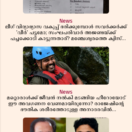
News
ലീഗ് വിദ്യാഭ്യാസ വകുപ്പ് ഭരിക്കുമ്പോൾ സവർക്കർക്ക്
'വീർ' പട്ടമോ; സംഘപരിവാർ അജണ്ടയ്ക്ക്
പച്ചക്കൊടി കാട്ടുന്നതാര്? മഞ്ചേശ്വരത്തെ ക്വിസ്
ചോദ്യം വിവാദമാവുമ്പോൾ
News
മറ്റൊരാൾക്ക് ജീവൻ നൽകി മടങ്ങിയ ഹീറോയോട്
ഈ അവഗണന വേണമായിരുന്നോ? രാജേഷിൻ്റെ
ഭൗതിക ശരീരത്തോടുള്ള അനാദരവിൽ
ആളിപ്പടരുന്ന ജനരോഷവും പാഠവും