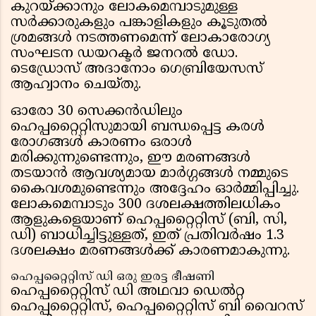
കുറയ്ക്കാനും ലോകമെമ്പാടുമുള്ള
സർക്കാരുകളും പങ്കാളികളും കൂടുതൽ
ശ്രമങ്ങൾ നടത്തണമെന്ന് ലോകാരോഗ്യ
സംഘടന ഡയറക്ടർ ജനറൽ ഡോ.
ടെഡ്രോസ് അദാനോം ഗെബ്രിയേസസ്
ആഹ്വാനം ചെയ്തു.
ഓരോ 30 സെക്കൻഡിലും
ഹെപ്പറ്റൈറ്റിസുമായി ബന്ധപ്പെട്ട കരൾ
രോഗങ്ങൾ കാരണം ഒരാൾ
മരിക്കുന്നുണ്ടെന്നും, ഈ മരണങ്ങൾ
തടയാൻ ആവശ്യമായ മാർഗ്ഗങ്ങൾ നമ്മുടെ
കൈവശമുണ്ടെന്നും അദ്ദേഹം ഓർമ്മിപ്പിച്ചു.
ലോകമെമ്പാടും 300 ദശലക്ഷത്തിലധികം
ആളുകളെയാണ് ഹെപ്പറ്റൈറ്റിസ് (ബി, സി,
ഡി) ബാധിച്ചിട്ടുള്ളത്, ഇത് പ്രതിവർഷം 1.3
ദശലക്ഷം മരണങ്ങൾക്ക് കാരണമാകുന്നു.
ഹെപ്പറ്റൈറ്റിസ് ഡി ഒരു ഇരട്ട ഭീഷണി
ഹെപ്പറ്റൈറ്റിസ് ഡി അഥവാ ഡെൽറ്റ
ഹെപ്പറ്റൈറ്റിസ്, ഹെപ്പറ്റൈറ്റിസ് ബി വൈറസ്