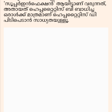
'സൂപ്പർഇൻഫെക്ഷൻ' ആയിട്ടാണ് വരുന്നത്,
അതായത് ഹെപ്പറ്റൈറ്റിസ് ബി ബാധിച്ച
ഒരാൾക്ക് മാത്രമാണ് ഹെപ്പറ്റൈറ്റിസ് ഡി
പിടിപെടാൻ സാധ്യതയുള്ളൂ.