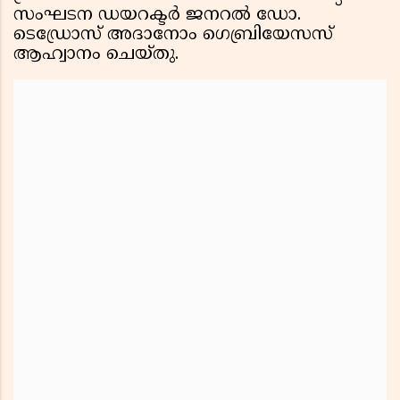
സംഘടന ഡയറക്ടർ ജനറൽ ഡോ.
ടെഡ്രോസ് അദാനോം ഗെബ്രിയേസസ്
ആഹ്വാനം ചെയ്തു.