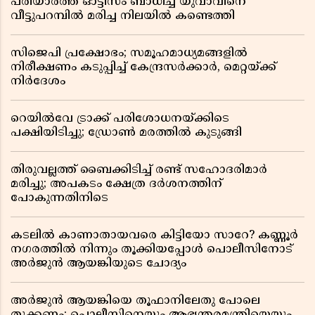
പരിയാരത്ത് ഓട്ടിസം ബാധിച്ച യുവാവിനെ
വീട്ടുപറമ്പിൽ മരിച്ച നിലയിൽ കണ്ടെത്തി
സിജെപി പ്രക്ഷോഭം; സമൂഹമാധ്യമങ്ങളിൽ
നിരീക്ഷണം കടുപ്പിച്ച് കേന്ദ്രസർക്കാർ, മെറ്റയ്ക്ക്
നിർദേശം
റെയിൽവേ ട്രാക്ക് പരിശോധനയ്ക്കിടെ
പക്ഷിയിടിച്ചു; ഡ്രോൺ മരത്തിൽ കുടുങ്ങി
തിരുവല്ലത്ത് ബൈക്കിടിച്ച് രണ്ട് സഹോദരിമാർ
മരിച്ചു; അപകടം ക്ഷേത്ര ദർശനത്തിന്
പോകുന്നതിനിടെ
കടലിൽ കാണാതായവരെ കിട്ടിയോ സാറേ? കണ്ണൂർ
നഗരത്തിൽ നിന്നും തൂക്കിയപ്പോൾ പൊലീസിനോട്
അർജുൻ ആയങ്കിയുടെ ചോദ്യം
അർജുൻ ആയങ്കിയെ തൂഫാനിലേതു പോലെ