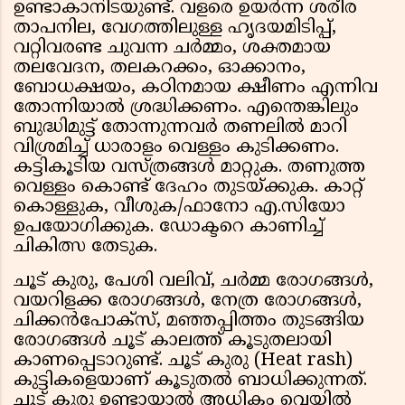
ഉണ്ടാകാനിടയുണ്ട്. വളരെ ഉയര്‍ന്ന ശരീര
താപനില, വേഗത്തിലുള്ള ഹൃദയമിടിപ്പ്,
വറ്റിവരണ്ട ചുവന്ന ചര്‍മ്മം, ശക്തമായ
തലവേദന, തലകറക്കം, ഓക്കാനം,
ബോധക്ഷയം, കഠിനമായ ക്ഷീണം എന്നിവ
തോന്നിയാല്‍ ശ്രദ്ധിക്കണം. എന്തെങ്കിലും
ബുദ്ധിമുട്ട് തോന്നുന്നവര്‍ തണലില്‍ മാറി
വിശ്രമിച്ച് ധാരാളം വെള്ളം കുടിക്കണം.
കട്ടികൂടിയ വസ്ത്രങ്ങള്‍ മാറ്റുക. തണുത്ത
വെള്ളം കൊണ്ട് ദേഹം തുടയ്ക്കുക. കാറ്റ്
കൊള്ളുക, വീശുക/ഫാനോ എ.സിയോ
ഉപയോഗിക്കുക. ഡോക്ടറെ കാണിച്ച്
ചികിത്സ തേടുക.
ചൂട് കുരു, പേശി വലിവ്, ചര്‍മ്മ രോഗങ്ങള്‍,
വയറിളക്ക രോഗങ്ങള്‍, നേത്ര രോഗങ്ങള്‍,
ചിക്കന്‍പോക്‌സ്, മഞ്ഞപ്പിത്തം തുടങ്ങിയ
രോഗങ്ങള്‍ ചൂട് കാലത്ത് കൂടുതലായി
കാണപ്പെടാറുണ്ട്. ചൂട് കുരു (Heat rash)
കുട്ടികളെയാണ് കൂടുതല്‍ ബാധിക്കുന്നത്.
ചൂട് കുരു ഉണ്ടായാല്‍ അധികം വെയില്‍