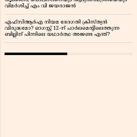
തൂക്കണം; പൊലീസിനെയും ആഭ്യന്തരമന്ത്രിയെയും
വിമർശിച്ച് എം വി ജയരാജൻ
എഫ്സിആർഎ നിയമ ഭേദഗതി ക്രിസ്ത്യൻ
വിരുദ്ധമോ? ഓഗസ്റ്റ് 12-ന് പാർലമെന്റിലെത്തുന്ന
ബില്ലിന് പിന്നിലെ യഥാർത്ഥ അജണ്ട എന്ത്?