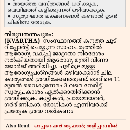
● അയഞ്ഞ വസ്ത്രങ്ങൾ ധരിക്കുക,
വെയിലത്ത് കളിക്കുന്നത് ഒഴിവാക്കുക.
● സൂര്യാഘാത ലക്ഷണങ്ങൾ കണ്ടാൽ ഉടൻ
ചികിത്സ തേടുക.
തിരുവനന്തപുരം:
(KVARTHA)
സംസ്ഥാനത്ത് കനത്ത ചൂട്
റിപ്പോര്‍ട്ട് ചെയ്യുന്ന സാഹചര്യത്തില്‍
ആരോഗ്യ വകുപ്പ് ജാഗ്രതാ നിര്‍ദേശം
നല്‍കിയതായി ആരോഗ്യ മന്ത്രി വീണാ
ജോര്‍ജ് അറിയിച്ചു. ചൂട് മൂലമുള്ള
ആരോഗ്യപ്രശ്നങ്ങൾ ഒഴിവാക്കാൻ ചില
കാര്യങ്ങൾ ശ്രദ്ധിക്കേണ്ടതുണ്ട്. രാവിലെ 11
മുതൽ വൈകുന്നേരം 3 വരെ നേരിട്ട്
സൂര്യപ്രകാശം ഏൽക്കാതിരിക്കാൻ
ശ്രദ്ധിക്കുക. കുട്ടികൾ, പ്രായമായവർ,
ഗർഭിണികൾ, രോഗികൾ എന്നിവർക്ക്
പ്രത്യേക ശ്രദ്ധ നൽകണം.
Also Read -
ഓപ്പറേഷൻ തൂഫാൻ; തളിപ്പറമ്പിൽ