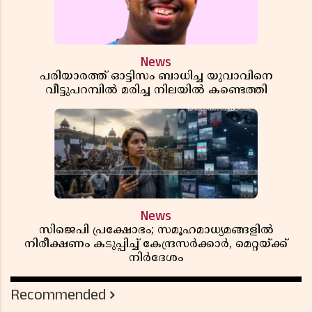
News
പരിയാരത്ത് ഓട്ടിസം ബാധിച്ച യുവാവിനെ
വീട്ടുപറമ്പിൽ മരിച്ച നിലയിൽ കണ്ടെത്തി
News
സിജെപി പ്രക്ഷോഭം; സമൂഹമാധ്യമങ്ങളിൽ
നിരീക്ഷണം കടുപ്പിച്ച് കേന്ദ്രസർക്കാർ, മെറ്റയ്ക്ക്
നിർദേശം
Recommended