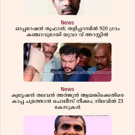
News
ഓപ്പറേഷൻ തൂഫാൻ; തളിപ്പറമ്പിൽ 920 ഗ്രാം
കഞ്ചാവുമായി യുവാ വ് അറസ്റ്റിൽ
News
ക്വട്ടേഷൻ തലവൻ അർജുൻ ആയങ്കിക്കെതിരെ
കാപ്പ ചുമത്താൻ പൊലീസ് നീക്കം; നിലവിൽ 23
കേസുകൾ