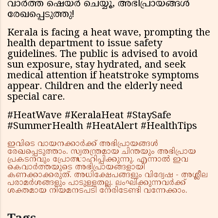
വാർത്ത ഷെയർ ചെയ്യൂ, അഭിപ്രായങ്ങൾ
രേഖപ്പെടുത്തു!
Kerala is facing a heat wave, prompting the
health department to issue safety
guidelines. The public is advised to avoid
sun exposure, stay hydrated, and seek
medical attention if heatstroke symptoms
appear. Children and the elderly need
special care.
#HeatWave #KeralaHeat #StaySafe
#SummerHealth #HeatAlert #HealthTips
ഇവിടെ വായനക്കാർക്ക് അഭിപ്രായങ്ങൾ
രേഖപ്പെടുത്താം. സ്വതന്ത്രമായ ചിന്തയും അഭിപ്രായ
പ്രകടനവും പ്രോത്സാഹിപ്പിക്കുന്നു. എന്നാൽ ഇവ
കെവാർത്തയുടെ അഭിപ്രായങ്ങളായി
കണക്കാക്കരുത്. അധിക്ഷേപങ്ങളും വിദ്വേഷ - അശ്ലീല
പരാമർശങ്ങളും പാടുള്ളതല്ല. ലംഘിക്കുന്നവർക്ക്
ശക്തമായ നിയമനടപടി നേരിടേണ്ടി വന്നേക്കാം.