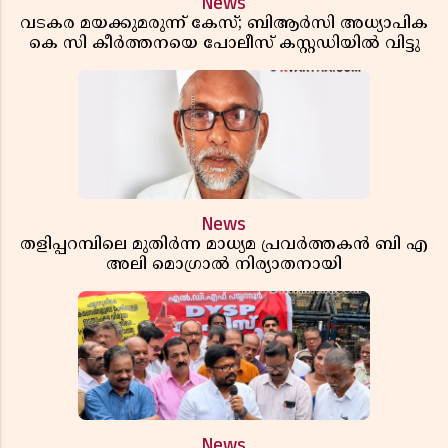
News
വടകര മയക്കുമരുന്ന് കേസ്; ബിആർസി അധ്യാപിക
കെ സി കീർത്തനയെ പോലീസ് കസ്റ്റഡിയിൽ വിട്ടു
News
തളിപ്പറമ്പിലെ മുതിർന്ന മാധ്യമ പ്രവർത്തകൻ ബി എ
അലി മൊഗ്രാൽ നിര്യാതനായി
News