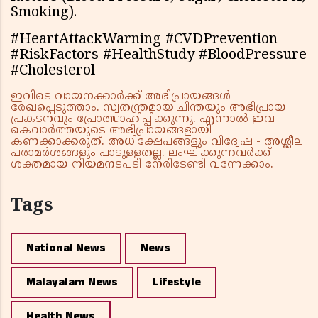
Smoking).
#HeartAttackWarning #CVDPrevention
#RiskFactors #HealthStudy #BloodPressure
#Cholesterol
ഇവിടെ വായനക്കാർക്ക് അഭിപ്രായങ്ങൾ
രേഖപ്പെടുത്താം. സ്വതന്ത്രമായ ചിന്തയും അഭിപ്രായ
പ്രകടനവും പ്രോത്സാഹിപ്പിക്കുന്നു. എന്നാൽ ഇവ
കെവാർത്തയുടെ അഭിപ്രായങ്ങളായി
കണക്കാക്കരുത്. അധിക്ഷേപങ്ങളും വിദ്വേഷ - അശ്ലീല
പരാമർശങ്ങളും പാടുള്ളതല്ല. ലംഘിക്കുന്നവർക്ക്
ശക്തമായ നിയമനടപടി നേരിടേണ്ടി വന്നേക്കാം.
Tags
National News
News
Malayalam News
Lifestyle
Health News