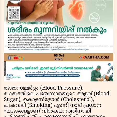
രക്തസമ്മർദ്ദം (Blood Pressure),
രക്തത്തിലെ പഞ്ചസാരയുടെ അളവ് (Blood
Sugar), കൊളസ്ട്രോൾ (Cholesterol),
പുകവലി (Smoking) എന്നീ നാല് പ്രധാന
ഘടകങ്ങളാണ് വിശകലനത്തിനായി