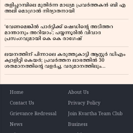
തളിപ്പറമ്പിലെ മുതിർന്ന മാധ്യമ പ്രവർത്തകൻ ബി എ
അലി മൊഗ്രാൽ നിര്യാതനായി
‘വേണമെങ്കിൽ പാർട്ടിക്ക് ഷെഡിൻ്റെ അടിത്തറ
മാന്താനും അറിയാം’; പയ്യന്നൂരിൽ വിവാദ
പ്രസംഗവുമായി കെ കെ രാഗേഷ്
ലയനത്തിന് പിന്നാലെ കരുത്തുകാട്ടി ആസ്റ്റർ ഡിഎം
ക്വാളിറ്റി കെയർ; പ്രവർത്തന ലാഭത്തിൽ 30
ശതമാനത്തിൻ്റെ വളർച്ച, വരുമാനത്തിലും
ലാഭത്തിലും വൻ കുതിപ്പ് രേഖപ്പെടുത്തി ആദ്യ പാദ
റിപ്പോർട്ട് പുറത്ത്
Home
About Us
Contact Us
Privacy Policy
Grievance Redressal
Join Kvartha Team Club
News
Business