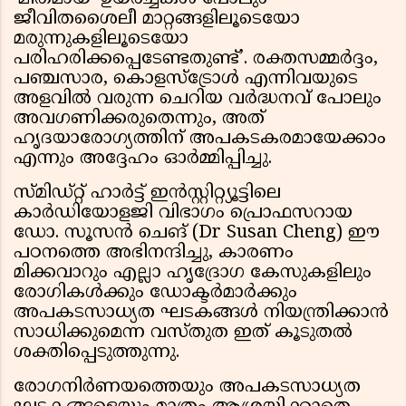
ജീവിതശൈലീ മാറ്റങ്ങളിലൂടെയോ
മരുന്നുകളിലൂടെയോ
പരിഹരിക്കപ്പെടേണ്ടതുണ്ട്’. രക്തസമ്മർദ്ദം,
പഞ്ചസാര, കൊളസ്ട്രോൾ എന്നിവയുടെ
അളവിൽ വരുന്ന ചെറിയ വർദ്ധനവ് പോലും
അവഗണിക്കരുതെന്നും, അത്
ഹൃദയാരോഗ്യത്തിന് അപകടകരമായേക്കാം
എന്നും അദ്ദേഹം ഓർമ്മിപ്പിച്ചു.
സ്മിഡ്റ്റ് ഹാർട്ട് ഇൻസ്റ്റിറ്റ്യൂട്ടിലെ
കാർഡിയോളജി വിഭാഗം പ്രൊഫസറായ
ഡോ. സൂസൻ ചെങ് (Dr Susan Cheng) ഈ
പഠനത്തെ അഭിനന്ദിച്ചു, കാരണം
മിക്കവാറും എല്ലാ ഹൃദ്രോഗ കേസുകളിലും
രോഗികൾക്കും ഡോക്ടർമാർക്കും
അപകടസാധ്യത ഘടകങ്ങൾ നിയന്ത്രിക്കാൻ
സാധിക്കുമെന്ന വസ്തുത ഇത് കൂടുതൽ
ശക്തിപ്പെടുത്തുന്നു.
രോഗനിർണയത്തെയും അപകടസാധ്യത