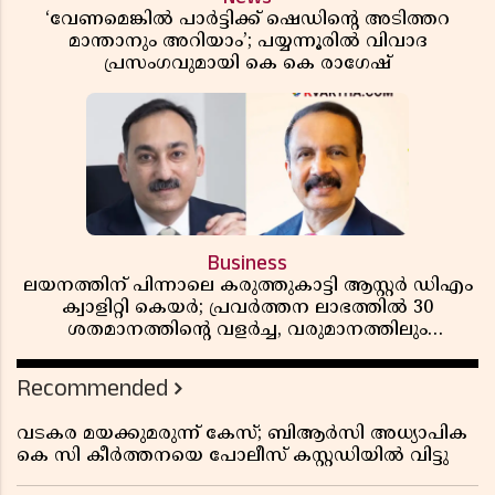
‘വേണമെങ്കിൽ പാർട്ടിക്ക് ഷെഡിൻ്റെ അടിത്തറ
മാന്താനും അറിയാം’; പയ്യന്നൂരിൽ വിവാദ
പ്രസംഗവുമായി കെ കെ രാഗേഷ്
Business
ലയനത്തിന് പിന്നാലെ കരുത്തുകാട്ടി ആസ്റ്റർ ഡിഎം
ക്വാളിറ്റി കെയർ; പ്രവർത്തന ലാഭത്തിൽ 30
ശതമാനത്തിൻ്റെ വളർച്ച, വരുമാനത്തിലും
ലാഭത്തിലും വൻ കുതിപ്പ് രേഖപ്പെടുത്തി ആദ്യ പാദ
റിപ്പോർട്ട് പുറത്ത്
Recommended
വടകര മയക്കുമരുന്ന് കേസ്; ബിആർസി അധ്യാപിക
കെ സി കീർത്തനയെ പോലീസ് കസ്റ്റഡിയിൽ വിട്ടു