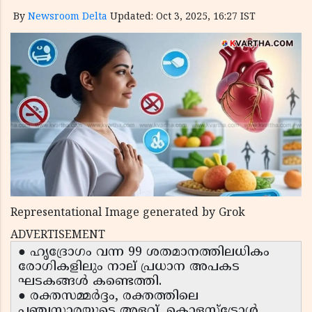
By
Newsroom Delta
Updated: Oct 3, 2025, 16:27 IST
Representational Image generated by Grok
ADVERTISEMENT
● ഹൃദ്രോഗം വന്ന 99 ശതമാനത്തിലധികം
രോഗികളിലും നാല് പ്രധാന അപകട
ഘടകങ്ങൾ കണ്ടെത്തി.
● രക്തസമ്മർദ്ദം, രക്തത്തിലെ
പഞ്ചസാരയുടെ അളവ്, കൊളസ്ട്രോൾ,