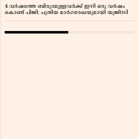
4 വർഷത്തെ ബിരുദമുള്ളവർക്ക് ഇനി ഒരു വർഷം
കൊണ്ട് പിജി; പുതിയ മാർഗരേഖയുമായി യുജിസി