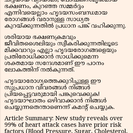
ചിട്ടയായ വ്യായാമം, പോഷകസമൃദ്ധമായ
ഭക്ഷണം, കുറഞ്ഞ സമ്മർദ്ദം
എന്നിവയെല്ലാം ഹൃദയസംബന്ധമായ
രോഗങ്ങൾ വരാനുള്ള സാധ്യത
കുറയ്ക്കുന്നതിൽ പ്രധാന പങ്ക് വഹിക്കുന്നു.
ശരിയായ ഭക്ഷണക്രമവും
ജീവിതശൈലിയും സ്വീകരിക്കുന്നതിലൂടെ
മിക്കവാറും എല്ലാ ഹൃദയരോഗങ്ങളെയും
പ്രതിരോധിക്കാൻ സാധിക്കുമെന്ന
ശക്തമായ സന്ദേശമാണ് ഈ പഠനം
ലോകത്തിന് നൽകുന്നത്.
ഹൃദയാരോഗ്യത്തെക്കുറിച്ചുള്ള ഈ
സുപ്രധാന വിവരങ്ങൾ നിങ്ങൾ
പ്രിയപ്പെട്ടവരുമായി പങ്കുവെക്കുക!
ഹൃദയാഘാതം ഒഴിവാക്കാൻ നിങ്ങൾ
ചെയ്യുന്നതെന്താണെന്ന് കമൻ്റ് ചെയ്യുക.
Article Summary: New study reveals over
99% of heart attack cases have prior risk
factors (Blood Pressure, Sugar, Cholesterol,