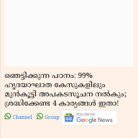
ഞെട്ടിക്കുന്ന പഠനം: 99%
ഹൃദയാഘാത കേസുകളിലും
മുൻകൂട്ടി അപകടസൂചന നൽകും;
ശ്രദ്ധിക്കേണ്ട 4 കാര്യങ്ങൾ ഇതാ!
Channel
Group