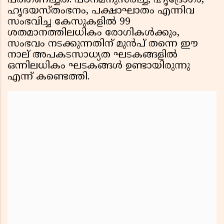
പരിഗണിച്ചത്. പഠനമനുസരിച്ച്, ഹൃദ്രോഗം,
ഹൃദയസ്തംഭനം, പക്ഷാഘാതം എന്നിവ
സംഭവിച്ച കേസുകളിൽ 99
ശതമാനത്തിലധികം രോഗികൾക്കും,
സംഭവം നടക്കുന്നതിന് മുൻപ് തന്നെ ഈ
നാല് അപകടസാധ്യത ഘടകങ്ങളിൽ
ഒന്നിലധികം ഘടകങ്ങൾ ഉണ്ടായിരുന്നു
എന്ന് കണ്ടെത്തി.