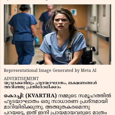
Representational Image Generated by Meta AI
ADVERTISEMENT
യുവാക്കരിലും ഹൃദയാഘാതം, ലക്ഷണങ്ങൾ
അറിഞ്ഞു പ്രതിരോധിക്കാം
കൊച്ചി: (KVARTHA)
നമ്മുടെ സമൂഹത്തിൽ
ഹൃദയാഘാതം ഒരു സാധാരണ പ്രശ്നമായി
മാറിയിരിക്കുന്നു. അത്ഭുതകരമെന്നു
പറയട്ടെ, ഇത് ഇനി പ്രായമായവരുടെ മാത്രം