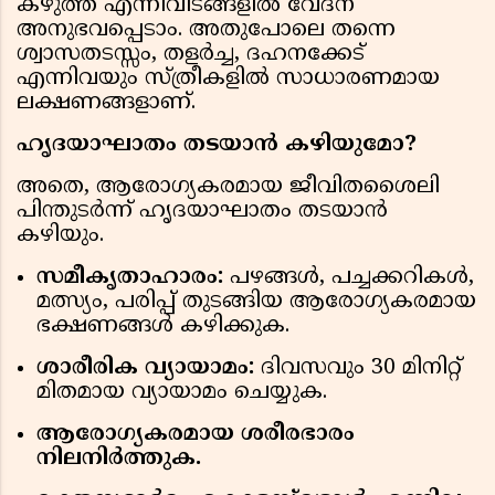
കഴുത്ത് എന്നിവിടങ്ങളിൽ വേദന
അനുഭവപ്പെടാം. അതുപോലെ തന്നെ
ശ്വാസതടസ്സം, തളർച്ച, ദഹനക്കേട്
എന്നിവയും സ്ത്രീകളിൽ സാധാരണമായ
ലക്ഷണങ്ങളാണ്.
ഹൃദയാഘാതം തടയാൻ കഴിയുമോ?
അതെ, ആരോഗ്യകരമായ ജീവിതശൈലി
പിന്തുടർന്ന് ഹൃദയാഘാതം തടയാൻ
കഴിയും.
സമീകൃതാഹാരം:
പഴങ്ങൾ, പച്ചക്കറികൾ,
മത്സ്യം, പരിപ്പ് തുടങ്ങിയ ആരോഗ്യകരമായ
ഭക്ഷണങ്ങൾ കഴിക്കുക.
ശാരീരിക വ്യായാമം:
ദിവസവും 30 മിനിറ്റ്
മിതമായ വ്യായാമം ചെയ്യുക.
ആരോഗ്യകരമായ ശരീരഭാരം
നിലനിർത്തുക.