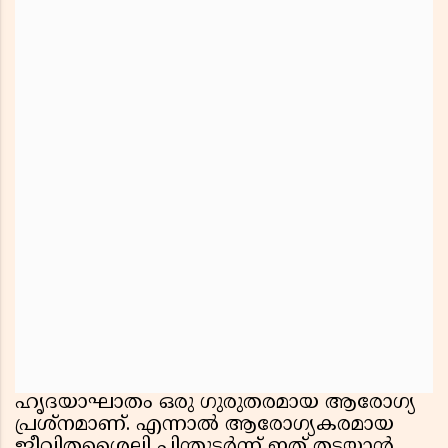
ഹൃദയാഘാതം ഒരു ഗുരുതരമായ ആരോഗ്യ
പ്രശ്നമാണ്. എന്നാൽ ആരോഗ്യകരമായ
ജീവിതശൈലി പിന്തുടർന്ന് ഇത് തടയാൻ