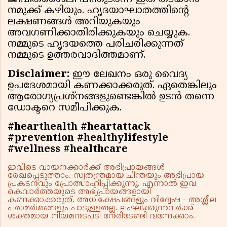
നമുക്ക് കഴിയും. ഹൃദയാഘാതത്തിന്റെ
ലക്ഷണങ്ങൾ അറിയുകയും
അവഗണിക്കാതിരിക്കുകയും ചെയ്യുക.
നമ്മുടെ ഹൃദയത്തെ പരിചരിക്കുന്നത്
നമ്മുടെ ഉത്തരവാദിത്തമാണ്.
Disclaimer:
ഈ ലേഖനം ഒരു വൈദ്യ
ഉപദേശമായി കണക്കാക്കരുത്. ഏതെങ്കിലും
ആരോഗ്യപ്രശ്നങ്ങളുണ്ടെങ്കിൽ ഉടൻ തന്നെ
ഡോക്ടറെ സമീപിക്കുക.
#hearthealth #heartattack
#prevention #healthylifestyle
#wellness #healthcare
ഇവിടെ വായനക്കാർക്ക് അഭിപ്രായങ്ങൾ
രേഖപ്പെടുത്താം. സ്വതന്ത്രമായ ചിന്തയും അഭിപ്രായ
പ്രകടനവും പ്രോത്സാഹിപ്പിക്കുന്നു. എന്നാൽ ഇവ
കെവാർത്തയുടെ അഭിപ്രായങ്ങളായി
കണക്കാക്കരുത്. അധിക്ഷേപങ്ങളും വിദ്വേഷ - അശ്ലീല
പരാമർശങ്ങളും പാടുള്ളതല്ല. ലംഘിക്കുന്നവർക്ക്
ശക്തമായ നിയമനടപടി നേരിടേണ്ടി വന്നേക്കാം.