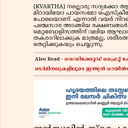
(KVARTHA) നല്ലൊരു സദ്യക്കോ
മിഠായിയോ പായസമോ ഐസ്ക്രീമോ 
പോലെയാണ്. എന്നാൽ വയർ നിറയെ
പഞ്ചസാര അടങ്ങിയ ഭക്ഷണങ്ങൾ ശ
മെറ്റബോളിസത്തിന് വലിയ ആഘാതമ
തകരാറിലാക്കുക മാത്രമല്ല, ശരീ
തെറ്റിക്കുകയും ചെയ്യുന്നു.
Also Read -
ഡെഡിക്കേറ്റഡ് ഫ്രൈറ
ടെർമിനലുകളിലൂടെ ഇന്ത്യൻ റെയിൽവ