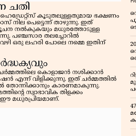
R
്ന ചതി
ഡ
രേറ്റ്സ് കൂടുതലുള്ളതുമായ ഭക്ഷണം
പ
സ് നില പെട്ടെന്ന് താഴുന്നു. ഇത്
ട
യ സൂചന നൽകുകയും മധുരത്തോടുള്ള
റ
യുന്നു. പഞ്ചസാര തലച്ചോറിൽ
വ
് വഴി ഒരു ലഹരി പോലെ നമ്മെ ഇതിന്
2
റ
ഞ
ദ്ധക്യവും
പു
ർമ്മത്തിലെ കൊളാജൻ നശിക്കാൻ
റ
 എന്ന് വിളിക്കുന്നു. ഇത് ചർമ്മത്തിൽ
മ
ൽ തോന്നിക്കാനും കാരണമാകുന്നു.
പ
്മത്തിന്റെ സ്വാഭാവിക തിളക്കം
ഒ
ലൻ ഈ മധുരപ്രിയമാണ്.
4
മ
ക
ര
ഇ