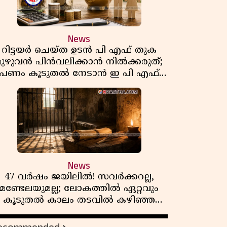
News
റിട്ടയർ ചെയ്ത ഉടൻ പി എഫ് തുക
മുഴുവൻ പിൻവലിക്കാൻ നിൽക്കരുത്;
പണം കൂടുതൽ നേടാൻ ഇ പി എഫ്
ഒയുടെ നിയമം അറിയാം
News
47 വർഷം ജയിലിൽ! സവർക്കറല്ല,
മണ്ടേലയുമല്ല; ലോകത്തിൽ ഏറ്റവും
കൂടുതൽ കാലം തടവിൽ കഴിഞ്ഞ
രാഷ്ട്രീയ തടവുകാരൻ ഇദ്ദേഹം! ഒരു
ന്ത്യൻ സ്വാതന്ത്ര്യസമര സേനാനിയുടെ