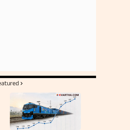
eatured