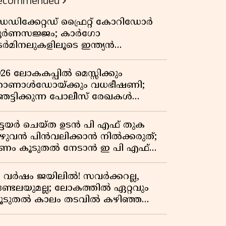
ecommended
വേറിട്ട കഥ
െഡിക്കേറ്റഡ് ഫ്രൈറ്റ് കോറിഡോർ
ൂർണസജ്ജം; കാർഗോ
െർമിനലുകളിലൂടെ ഇന്ത്യൻ
െയിൽവേയുടെ ചരക്ക് ഗതാഗതത്തിൽ
ൻ കുതിപ്പ്
026 ലോകകപ്പിൽ മെസ്സിക്കും
ൊണാൾഡോയ്ക്കും വധഭീഷണി;
െട്ടിക്കുന്ന പോലീസ് രേഖകൾ
റത്ത്
ിട്ടയർ ചെയ്ത ഉടൻ പി എഫ് തുക
ുഴുവൻ പിൻവലിക്കാൻ നിൽക്കരുത്;
ണം കൂടുതൽ നേടാൻ ഇ പി എഫ്
യുടെ നിയമം അറിയാം
7 വർഷം ജയിലിൽ! സവർക്കറല്ല,
ണ്ടേലയുമല്ല; ലോകത്തിൽ ഏറ്റവും
ൂടുതൽ കാലം തടവിൽ കഴിഞ്ഞ
ാഷ്ട്രീയ തടവുകാരൻ ഇദ്ദേഹം! ഒരു
ന്ത്യൻ സ്വാതന്ത്ര്യസമര സേനാനിയുടെ