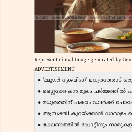
Representational Image generated by Gem
ADVERTISEMENT
● 'ഷുഗർ ക്രേവിംഗ്' മധുരത്തോട് 
● ഗ്ലൈക്കേഷൻ മൂലം ചർമ്മത്തിൽ ച
● മധുരത്തിന് പകരം ഡാർക്ക് ചോക്
● ആസക്തി കുറയ്ക്കാൻ ധാരാളം വെ
● ഭക്ഷണത്തിൽ പ്രോട്ടീനും നാരുകളും ഉ