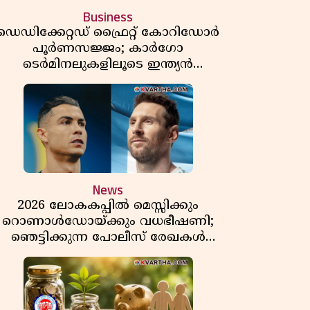
Business
ഡെഡിക്കേറ്റഡ് ഫ്രൈറ്റ് കോറിഡോർ
പൂർണസജ്ജം; കാർഗോ
ടെർമിനലുകളിലൂടെ ഇന്ത്യൻ
െയിൽവേയുടെ ചരക്ക് ഗതാഗതത്തിൽ
വൻ കുതിപ്പ്
News
2026 ലോകകപ്പിൽ മെസ്സിക്കും
റൊണാൾഡോയ്ക്കും വധഭീഷണി;
ഞെട്ടിക്കുന്ന പോലീസ് രേഖകൾ
പുറത്ത്