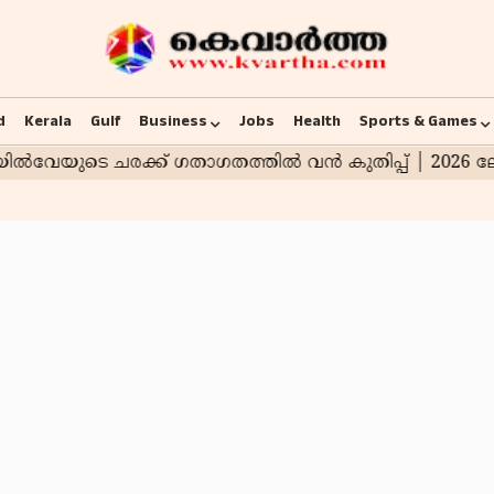
d
Kerala
Gulf
Business
Jobs
Health
Sports & Games