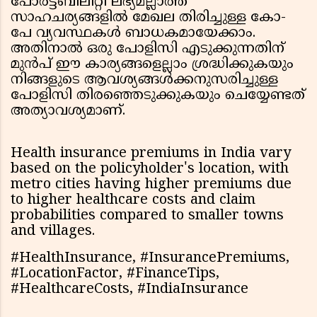
പോർട്ടബിലിറ്റി ലഭ്യമല്ലാത്ത
സാഹചര്യങ്ങളിൽ മേഖല തിരിച്ചുള്ള കോ-
പേ വ്യവസ്ഥകൾ ബാധകമായേക്കാം.
അതിനാൽ ഒരു പോളിസി എടുക്കുന്നതിന്
മുൻപ് ഈ കാര്യങ്ങളെല്ലാം ശ്രദ്ധിക്കുകയും
നിങ്ങളുടെ ആവശ്യങ്ങൾക്കനുസരിച്ചുള്ള
പോളിസി തിരഞ്ഞെടുക്കുകയും ചെയ്യേണ്ടത്
അത്യാവശ്യമാണ്.
Health insurance premiums in India vary
based on the policyholder's location, with
metro cities having higher premiums due
to higher healthcare costs and claim
probabilities compared to smaller towns
and villages.
#HealthInsurance, #InsurancePremiums,
#LocationFactor, #FinanceTips,
#HealthcareCosts, #IndiaInsurance