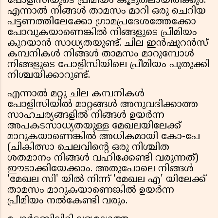
പോളിസിയുടെ പ്രീമിയം കൂടുതലായിരിക്കും.
എന്നാൽ നിങ്ങൾ താമസം മാറി ഒരു ചെറിയ
പട്ടണത്തിലേക്കോ ഗ്രാമപ്രദേശത്തേക്കോ
പോവുകയാണെങ്കിൽ നിങ്ങളുടെ പ്രീമിയം
കുറയാൻ സാധ്യതയുണ്ട്. ചില ഇൻഷുറൻസ്
കമ്പനികൾ നിങ്ങൾ താമസം മാറുമ്പോൾ
നിങ്ങളുടെ പോളിസിയിലെ പ്രീമിയം പുതുക്കി
നിശ്ചയിക്കാറുണ്ട്.
എന്നാൽ മറ്റു ചില കമ്പനികൾ
പോളിസിയിൽ മാറ്റങ്ങൾ അനുവദിക്കാത്ത
സാഹചര്യങ്ങളിൽ നിങ്ങൾ ഉയർന്ന
അപകടസാധ്യതയുള്ള മേഖലയിലേക്ക്
മാറുകയാണെങ്കിൽ അധികമായി കോ-പേ
(ചികിത്സാ ചെലവിന്റെ ഒരു നിശ്ചിത
ശതമാനം നിങ്ങൾ വഹിക്കേണ്ടി വരുന്നത്)
ഈടാക്കിയേക്കാം. അതുപോലെ നിങ്ങൾ
'മേഖല സി' യിൽ നിന്ന് 'മേഖല എ' യിലേക്ക്
താമസം മാറുകയാണെങ്കിൽ ഉയർന്ന
പ്രീമിയം നൽകേണ്ടി വരും.