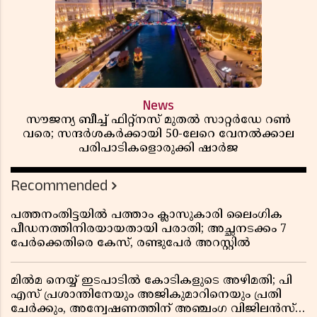
News
സൗജന്യ ബീച്ച് ഫിറ്റ്നസ് മുതൽ സാറ്റർഡേ റൺ
വരെ; സന്ദർശകർക്കായി 50-ലേറെ വേനൽക്കാല
പരിപാടികളൊരുക്കി ഷാർജ
Recommended
പത്തനംതിട്ടയിൽ പത്താം ക്ലാസുകാരി ലൈംഗിക
പീഡനത്തിനിരയായതായി പരാതി; അച്ഛനടക്കം 7
പേർക്കെതിരെ കേസ്, രണ്ടുപേർ അറസ്റ്റിൽ
മിൽമ നെയ്യ് ഇടപാടിൽ കോടികളുടെ അഴിമതി; പി
എസ് പ്രശാന്തിനേയും അജികുമാറിനെയും പ്രതി
ചേർക്കും, അന്വേഷണത്തിന് അഞ്ചംഗ വിജിലൻസ്