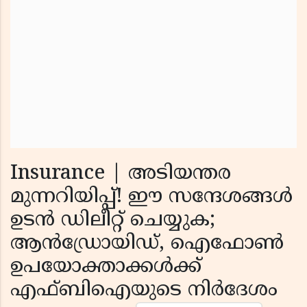
Insurance | അടിയന്തര
മുന്നറിയിപ്പ്! ഈ സന്ദേശങ്ങൾ
ഉടൻ ഡിലീറ്റ് ചെയ്യുക;
ആൻഡ്രോയിഡ്, ഐഫോൺ
ഉപയോക്താക്കൾക്ക്
എഫ്ബിഐയുടെ നിർദേശം