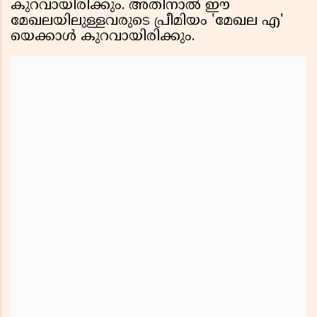
കുറവായിരിക്കും. അതിനാൽ ഈ
മേഖലയിലുള്ളവരുടെ പ്രീമിയം 'മേഖല എ'
യെക്കാൾ കുറവായിരിക്കും.