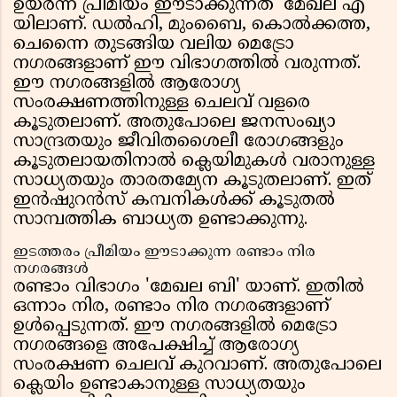
ഉയർന്ന പ്രീമിയം ഈടാക്കുന്നത് 'മേഖല എ'
യിലാണ്. ഡൽഹി, മുംബൈ, കൊൽക്കത്ത,
ചെന്നൈ തുടങ്ങിയ വലിയ മെട്രോ
നഗരങ്ങളാണ് ഈ വിഭാഗത്തിൽ വരുന്നത്.
ഈ നഗരങ്ങളിൽ ആരോഗ്യ
സംരക്ഷണത്തിനുള്ള ചെലവ് വളരെ
കൂടുതലാണ്. അതുപോലെ ജനസംഖ്യാ
സാന്ദ്രതയും ജീവിതശൈലീ രോഗങ്ങളും
കൂടുതലായതിനാൽ ക്ലെയിമുകൾ വരാനുള്ള
സാധ്യതയും താരതമ്യേന കൂടുതലാണ്. ഇത്
ഇൻഷുറൻസ് കമ്പനികൾക്ക് കൂടുതൽ
സാമ്പത്തിക ബാധ്യത ഉണ്ടാക്കുന്നു.
ഇടത്തരം പ്രീമിയം ഈടാക്കുന്ന രണ്ടാം നിര
നഗരങ്ങൾ
രണ്ടാം വിഭാഗം 'മേഖല ബി' യാണ്. ഇതിൽ
ഒന്നാം നിര, രണ്ടാം നിര നഗരങ്ങളാണ്
ഉൾപ്പെടുന്നത്. ഈ നഗരങ്ങളിൽ മെട്രോ
നഗരങ്ങളെ അപേക്ഷിച്ച് ആരോഗ്യ
സംരക്ഷണ ചെലവ് കുറവാണ്. അതുപോലെ
ക്ലെയിം ഉണ്ടാകാനുള്ള സാധ്യതയും