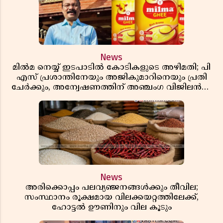
News
മിൽമ നെയ്യ് ഇടപാടിൽ കോടികളുടെ അഴിമതി; പി
എസ് പ്രശാന്തിനേയും അജികുമാറിനെയും പ്രതി
ചേർക്കും, അന്വേഷണത്തിന് അഞ്ചംഗ വിജിലൻസ്
സംഘം
News
അരിക്കൊപ്പം പലവ്യഞ്ജനങ്ങൾക്കും തീവില;
സംസ്ഥാനം രൂക്ഷമായ വിലക്കയറ്റത്തിലേക്ക്,
ഹോട്ടൽ ഊണിനും വില കൂടും