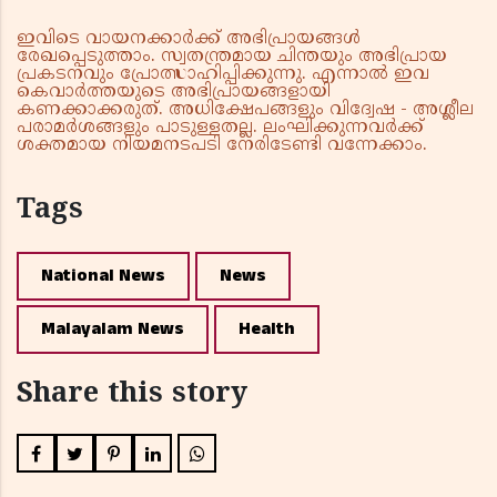
ഇവിടെ വായനക്കാർക്ക് അഭിപ്രായങ്ങൾ
രേഖപ്പെടുത്താം. സ്വതന്ത്രമായ ചിന്തയും അഭിപ്രായ
പ്രകടനവും പ്രോത്സാഹിപ്പിക്കുന്നു. എന്നാൽ ഇവ
കെവാർത്തയുടെ അഭിപ്രായങ്ങളായി
കണക്കാക്കരുത്. അധിക്ഷേപങ്ങളും വിദ്വേഷ - അശ്ലീല
പരാമർശങ്ങളും പാടുള്ളതല്ല. ലംഘിക്കുന്നവർക്ക്
ശക്തമായ നിയമനടപടി നേരിടേണ്ടി വന്നേക്കാം.
Tags
National News
News
Malayalam News
Health
Share this story