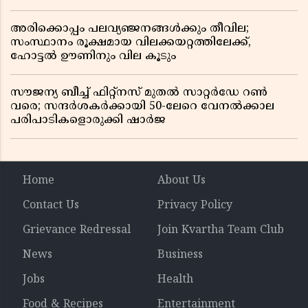
സംഘം
അരിക്കൊപ്പം പലവ്യഞ്ജനങ്ങൾക്കും തീവില;
സംസ്ഥാനം രൂക്ഷമായ വിലക്കയറ്റത്തിലേക്ക്,
ഹോട്ടൽ ഊണിനും വില കൂടും
സൗജന്യ ബീച്ച് ഫിറ്റ്നസ് മുതൽ സാറ്റർഡേ റൺ
വരെ; സന്ദർശകർക്കായി 50-ലേറെ വേനൽക്കാല
പരിപാടികളൊരുക്കി ഷാർജ
Home
About Us
Contact Us
Privacy Policy
Grievance Redressal
Join Kvartha Team Club
News
Business
Jobs
Health
Food & Recipes
Entertainment