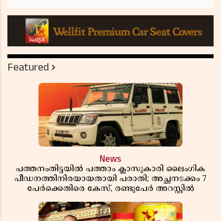
Featured
News
പത്തനംതിട്ടയിൽ പത്താം ക്ലാസുകാരി ലൈംഗിക
പീഡനത്തിനിരയായതായി പരാതി; അച്ഛനടക്കം 7
പേർക്കെതിരെ കേസ്, രണ്ടുപേർ അറസ്റ്റിൽ