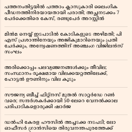
പത്തനംതിട്ടയിൽ പത്താം ക്ലാസുകാരി ലൈംഗിക
പീഡനത്തിനിരയായതായി പരാതി; അച്ഛനടക്കം 7
പേർക്കെതിരെ കേസ്, രണ്ടുപേർ അറസ്റ്റിൽ
മിൽമ നെയ്യ് ഇടപാടിൽ കോടികളുടെ അഴിമതി; പി
എസ് പ്രശാന്തിനേയും അജികുമാറിനെയും പ്രതി
ചേർക്കും, അന്വേഷണത്തിന് അഞ്ചംഗ വിജിലൻസ്
സംഘം
അരിക്കൊപ്പം പലവ്യഞ്ജനങ്ങൾക്കും തീവില;
സംസ്ഥാനം രൂക്ഷമായ വിലക്കയറ്റത്തിലേക്ക്,
ഹോട്ടൽ ഊണിനും വില കൂടും
സൗജന്യ ബീച്ച് ഫിറ്റ്നസ് മുതൽ സാറ്റർഡേ റൺ
വരെ; സന്ദർശകർക്കായി 50-ലേറെ വേനൽക്കാല
പരിപാടികളൊരുക്കി ഷാർജ
ഡൽഹി കേരള ഹൗസിൽ അച്ചടക്ക നടപടി; ലോ
ഓഫീസർ ഗ്രാൻസിയെ തിരുവനന്തപുരത്തേക്ക്