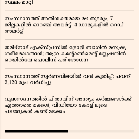
സ്ഥലം മാറ്റി
സംസ്ഥാനത്ത് അതിശക്തമായ മഴ തുടരും; 7
ജില്ലകളിൽ ഓറഞ്ച് അലർട്ട്, 4 ഡാമുകളിൽ റെഡ്
അലർട്ട്
തമിഴ്‌നാട് എക്സ്പ്രസിൽ ട്രോളി ബാഗിൽ മനുഷ്യ
ശരീരഭാഗങ്ങൾ; ആഗ്ര കൻ്റോൺമെൻ്റ് സ്റ്റേഷനിൽ
റെയിൽവേ പൊലീസ് പരിശോധന
സംസ്ഥാനത്ത് സ്വര്‍ണവിലയില്‍ വന്‍ കുതിപ്പ്; പവന്
2,120 രൂപ വര്‍ധിച്ചു
വൃദ്ധസദനത്തിൽ പിതാവിന് അന്ത്യം; കർമ്മങ്ങൾക്ക്
എത്താതെ മക്കൾ, വീഡിയോ കോളിലൂടെ
ചടങ്ങുകൾ കണ്ട് മടക്കം