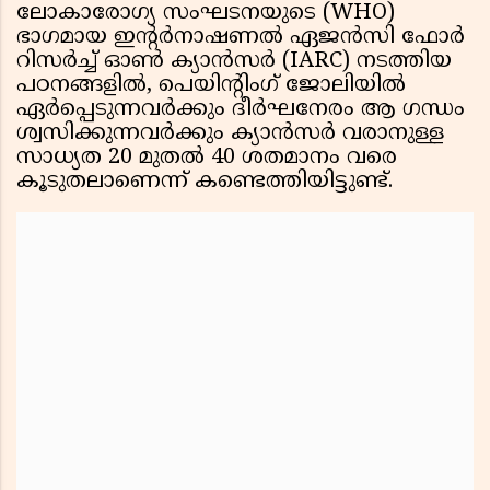
ലോകാരോഗ്യ സംഘടനയുടെ (WHO)
ഭാഗമായ ഇന്റർനാഷണൽ ഏജൻസി ഫോർ
റിസർച്ച് ഓൺ ക്യാൻസർ (IARC) നടത്തിയ
പഠനങ്ങളിൽ, പെയിന്റിംഗ് ജോലിയിൽ
ഏർപ്പെടുന്നവർക്കും ദീർഘനേരം ആ ഗന്ധം
ശ്വസിക്കുന്നവർക്കും ക്യാൻസർ വരാനുള്ള
സാധ്യത 20 മുതൽ 40 ശതമാനം വരെ
കൂടുതലാണെന്ന് കണ്ടെത്തിയിട്ടുണ്ട്.