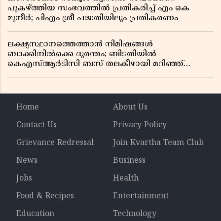
പുകഴ്ത്തിയ സംഭവത്തിൽ പ്രതികരിച്ച് എം കെ
മുനീർ; പിഎം ശ്രീ പദ്ധതിയിലും പ്രതികരണം
ലക്ഷ്യസ്ഥാനത്തെത്താൻ നിമിഷങ്ങൾ
ബാക്കിനിൽക്കെ ദുരന്തം; ബിടതിയിൽ
കെഎസ്ആർടിസി ബസ് തലകീഴായി മറിഞ്ഞ്
ഡ്രൈവറും കണ്ടക്ടറും മരിച്ചു
Home
About Us
Contact Us
Privacy Policy
Grievance Redressal
Join Kvartha Team Club
News
Business
Jobs
Health
Food & Recipes
Entertainment
Education
Technology