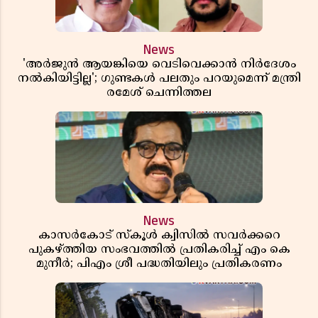
News
'അർജുൻ ആയങ്കിയെ വെടിവെക്കാൻ നിർദേശം
നൽകിയിട്ടില്ല'; ഗുണ്ടകൾ പലതും പറയുമെന്ന് മന്ത്രി
രമേശ് ചെന്നിത്തല
News
കാസർകോട് സ്കൂൾ ക്വിസിൽ സവർക്കറെ
പുകഴ്ത്തിയ സംഭവത്തിൽ പ്രതികരിച്ച് എം കെ
മുനീർ; പിഎം ശ്രീ പദ്ധതിയിലും പ്രതികരണം