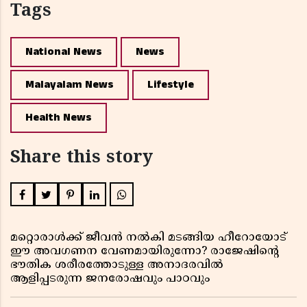
Tags
National News
News
Malayalam News
Lifestyle
Health News
Share this story
മറ്റൊരാൾക്ക് ജീവൻ നൽകി മടങ്ങിയ ഹീറോയോട്
ഈ അവഗണന വേണമായിരുന്നോ? രാജേഷിൻ്റെ
ഭൗതിക ശരീരത്തോടുള്ള അനാദരവിൽ
ആളിപ്പടരുന്ന ജനരോഷവും പാഠവും