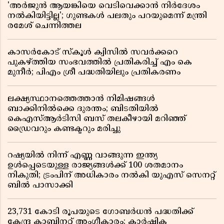
'അർജുൻ ആയങ്കിയെ വെടിവെക്കാൻ നിർദേശം
നൽകിയിട്ടില്ല'; ഗുണ്ടകൾ പലതും പറയുമെന്ന് മന്ത്രി
രമേശ് ചെന്നിത്തല
കാസർകോട് സ്കൂൾ ക്വിസിൽ സവർക്കറെ
പുകഴ്ത്തിയ സംഭവത്തിൽ പ്രതികരിച്ച് എം കെ
മുനീർ; പിഎം ശ്രീ പദ്ധതിയിലും പ്രതികരണം
ലക്ഷ്യസ്ഥാനത്തെത്താൻ നിമിഷങ്ങൾ
ബാക്കിനിൽക്കെ ദുരന്തം; ബിടതിയിൽ
കെഎസ്ആർടിസി ബസ് തലകീഴായി മറിഞ്ഞ്
ഡ്രൈവറും കണ്ടക്ടറും മരിച്ചു
റഷ്യയിൽ നിന്ന് എണ്ണ വാങ്ങുന്ന ഇന്ത്യ
ഉൾപ്പെടെയുള്ള രാജ്യങ്ങൾക്ക് 100 ശതമാനം
നികുതി; ട്രംപിന് അധികാരം നൽകി യുഎസ് സെനറ്റ്
ബിൽ പാസാക്കി
23,731 കോടി രൂപയുടെ ഗോബർധൻ പദ്ധതിക്ക്
കേന്ദ്ര കാബിനറ്റ് അംഗീകാരം; കാർഷിക