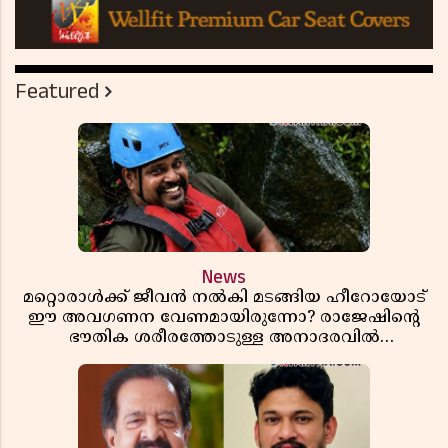
Featured
News
മറ്റൊരാൾക്ക് ജീവൻ നൽകി മടങ്ങിയ ഹീറോയോട്
ഈ അവഗണന വേണമായിരുന്നോ? രാജേഷിൻ്റെ
ഭൗതിക ശരീരത്തോടുള്ള അനാദരവിൽ
ആളിപ്പടരുന്ന ജനരോഷവും പാഠവും