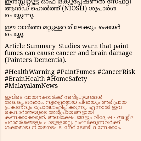
ഇൻസ്റ്റിറ്റ്യൂട്ട് ഓഫ് ഒക്യുപ്പേഷണൽ സേഫ്റ്റി
ആൻഡ് ഹെൽത്ത് (NIOSH) ശുപാർശ
ചെയ്യുന്നു.
ഈ വാർത്ത മറ്റുള്ളവരിലേക്കും ഷെയർ
ചെയ്യൂ.
Article Summary: Studies warn that paint
fumes can cause cancer and brain damage
(Painters Dementia).
#HealthWarning #PaintFumes #CancerRisk
#BrainHealth #HomeSafety
#MalayalamNews
ഇവിടെ വായനക്കാർക്ക് അഭിപ്രായങ്ങൾ
രേഖപ്പെടുത്താം. സ്വതന്ത്രമായ ചിന്തയും അഭിപ്രായ
പ്രകടനവും പ്രോത്സാഹിപ്പിക്കുന്നു. എന്നാൽ ഇവ
കെവാർത്തയുടെ അഭിപ്രായങ്ങളായി
കണക്കാക്കരുത്. അധിക്ഷേപങ്ങളും വിദ്വേഷ - അശ്ലീല
പരാമർശങ്ങളും പാടുള്ളതല്ല. ലംഘിക്കുന്നവർക്ക്
ശക്തമായ നിയമനടപടി നേരിടേണ്ടി വന്നേക്കാം.