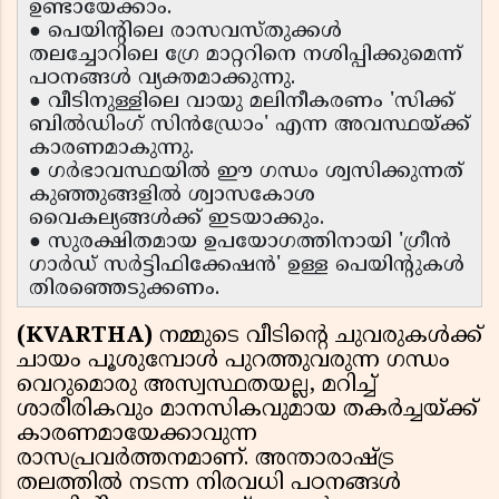
ഉണ്ടായേക്കാം.
● പെയിന്റിലെ രാസവസ്തുക്കൾ
തലച്ചോറിലെ ഗ്രേ മാറ്ററിനെ നശിപ്പിക്കുമെന്ന്
പഠനങ്ങൾ വ്യക്തമാക്കുന്നു.
● വീടിനുള്ളിലെ വായു മലിനീകരണം 'സിക്ക്
ബിൽഡിംഗ് സിൻഡ്രോം' എന്ന അവസ്ഥയ്ക്ക്
കാരണമാകുന്നു.
● ഗർഭാവസ്ഥയിൽ ഈ ഗന്ധം ശ്വസിക്കുന്നത്
കുഞ്ഞുങ്ങളിൽ ശ്വാസകോശ
വൈകല്യങ്ങൾക്ക് ഇടയാക്കും.
● സുരക്ഷിതമായ ഉപയോഗത്തിനായി 'ഗ്രീൻ
ഗാർഡ് സർട്ടിഫിക്കേഷൻ' ഉള്ള പെയിന്റുകൾ
തിരഞ്ഞെടുക്കണം.
(KVARTHA)
നമ്മുടെ വീടിന്റെ ചുവരുകൾക്ക്
ചായം പൂശുമ്പോൾ പുറത്തുവരുന്ന ഗന്ധം
വെറുമൊരു അസ്വസ്ഥതയല്ല, മറിച്ച്
ശാരീരികവും മാനസികവുമായ തകർച്ചയ്ക്ക്
കാരണമായേക്കാവുന്ന
രാസപ്രവർത്തനമാണ്. അന്താരാഷ്ട്ര
തലത്തിൽ നടന്ന നിരവധി പഠനങ്ങൾ