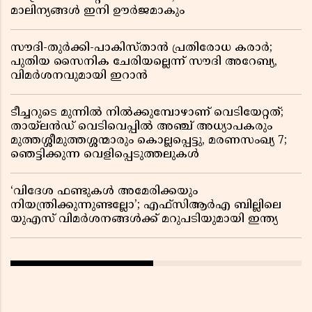
മാലിന്യങ്ങൾ ഇനി ഊർജമാകും
സൗദി-തുർക്കി-പാകിസ്താൻ പ്രതിരോധ കരാർ;
പുതിയ സൈനിക ചേരിയല്ലെന്ന് സൗദി അറേബ്യ,
വിമർശനവുമായി ഇറാൻ
ടീച്ചറുടെ മുന്നിൽ നിൽക്കുമ്പോഴാണ് വെടിയേറ്റത്;
തായ്‌ലൻഡ് വെടിവെപ്പിൽ അഞ്ച് അധ്യാപകരും
മുത്തശ്ശീമുത്തശ്ശന്മാരും കൊല്ലപ്പെട്ടു, മരണസംഖ്യ 7;
ഞെട്ടിക്കുന്ന വെളിപ്പെടുത്തലുകൾ
‘വിദേശ ഫണ്ടുകൾ അമേരിക്കയും
നിയന്ത്രിക്കുന്നുണ്ടല്ലോ’; എഫ്സിആർഎ ബില്ലിലെ
യുഎസ് വിമർശനങ്ങൾക്ക് മറുപടിയുമായി ഇന്ത്യ