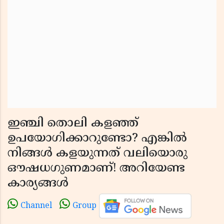
ഇഞ്ചി തൊലി കളഞ്ഞ്
ഉപയോഗിക്കാറുണ്ടോ? എങ്കിൽ
നിങ്ങൾ കളയുന്നത് വലിയൊരു
ഔഷധഗുണമാണ്! അറിയേണ്ട
കാര്യങ്ങൾ
Channel
Group