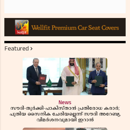
Featured
News
സൗദി-തുർക്കി-പാകിസ്താൻ പ്രതിരോധ കരാർ;
പുതിയ സൈനിക ചേരിയല്ലെന്ന് സൗദി അറേബ്യ,
വിമർശനവുമായി ഇറാൻ