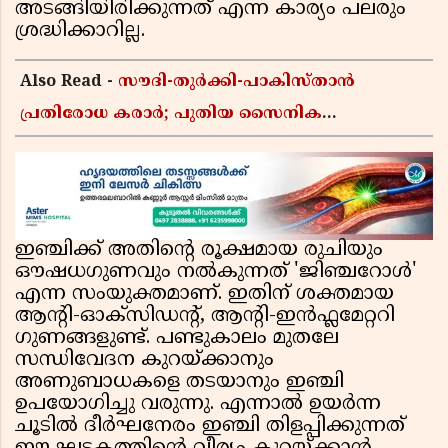
അടങ്ങിയിരിക്കുന്നത് എന്ന കാര്യം പലരും
ശ്രദ്ധിക്കാറില്ല.
Also Read -
സൗദി-തുർക്കി-പാകിസ്താൻ
പ്രതിരോധ കരാർ; പുതിയ സൈനിക
ചേരിയല്ലെന്ന് സൗദി അറേബ്യ, വിമർശനവുമായി
ഇറാൻ
ഇഞ്ചിക്ക് അതിന്റെ രൂക്ഷമായ രുചിയും
ഔഷധഗുണവും നൽകുന്നത് 'ജിഞ്ചറോൾ'
എന്ന സംയുക്തമാണ്. ഇതിന് ശക്തമായ
ആന്റി-ഓക്സിഡന്റ്, ആന്റി-ഇൻഫ്ലമേറ്ററി
ഗുണങ്ങളുണ്ട്. പണ്ടുകാലം മുതലേ
സന്ധിവേദന കുറയ്ക്കാനും
അണുബാധകളെ തടയാനും ഇഞ്ചി
ഉപയോഗിച്ചു വരുന്നു. എന്നാൽ ഉയർന്ന
ചൂടിൽ ദീർഘനേരം ഇഞ്ചി തിളപ്പിക്കുന്നത്