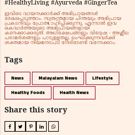
#HealthyLiving #Ayurveda #GingerTea
ഇവിടെ വായനക്കാർക്ക് അഭിപ്രായങ്ങൾ
രേഖപ്പെടുത്താം. സ്വതന്ത്രമായ ചിന്തയും അഭിപ്രായ
പ്രകടനവും പ്രോത്സാഹിപ്പിക്കുന്നു. എന്നാൽ ഇവ
കെവാർത്തയുടെ അഭിപ്രായങ്ങളായി
കണക്കാക്കരുത്. അധിക്ഷേപങ്ങളും വിദ്വേഷ - അശ്ലീല
പരാമർശങ്ങളും പാടുള്ളതല്ല. ലംഘിക്കുന്നവർക്ക്
ശക്തമായ നിയമനടപടി നേരിടേണ്ടി വന്നേക്കാം.
Tags
News
Malayalam News
Lifestyle
Healthy Foods
Health News
Share this story