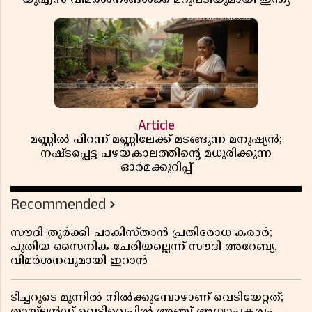
Article
മണ്ണിൽ പിറന്ന് മണ്ണിലേക്ക് മടങ്ങുന്ന മനുഷ്യൻ;
നഷ്ടപ്പെട്ട പഴയകാലത്തിൻ്റെ മധുരിക്കുന്ന
ഓർമക്കുറിപ്പ്
Recommended
സൗദി-തുർക്കി-പാകിസ്താൻ പ്രതിരോധ കരാർ;
പുതിയ സൈനിക ചേരിയല്ലെന്ന് സൗദി അറേബ്യ,
വിമർശനവുമായി ഇറാൻ
ടീച്ചറുടെ മുന്നിൽ നിൽക്കുമ്പോഴാണ് വെടിയേറ്റത്;
തായ്‌ലൻഡ് വെടിവെപ്പിൽ അഞ്ച് അധ്യാപകരും