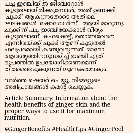
പച്ച ഇഞ്ചിയിൽ ജിഞ്ചറോൾ
കൂടുതലായിരിക്കുമ്പോൾ, അത് ഉണക്കി
'ചുക്ക്' ആകുന്നതോടെ അതിലെ
ഘടകങ്ങൾ 'ഷോഗോൾസ്' ആയി മാറുന്നു.
ചുക്കിന് പച്ച ഇഞ്ചിയേക്കാൾ വീര്യം
കൂടുതലാണ്. കഫക്കെട്ട്, തൊണ്ടവേദന
എന്നിവയ്ക്ക് ചുക്ക് ആണ് കൂടുതൽ
ഫലപ്രദമായി കണ്ടുവരുന്നത്. ഓരോ
ആവശ്യത്തിനനുസരിച്ച് ഇഞ്ചി ഏത്
രൂപത്തിൽ ഉപയോഗിക്കണമെന്ന്
തിരഞ്ഞെടുക്കുന്നത് ഗുണകരമാകും.
വാർത്ത ഷെയർ ചെയ്യൂ. നിങ്ങളുടെ
അഭിപ്രായങ്ങൾ കമന്റ് ചെയ്യുക.
Article Summary: Information about the
health benefits of ginger skin and the
proper ways to use it for maximum
nutrition.
#GingerBenefits #HealthTips #GingerPeel