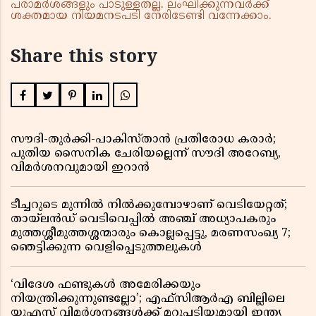
പരാമർശങ്ങളും പാടുള്ളതല്ല. ലംഘിക്കുന്നവർക്ക്
ശക്തമായ നിയമനടപടി നേരിടേണ്ടി വന്നേക്കാം.
Share this story
സൗദി-തുർക്കി-പാകിസ്താൻ പ്രതിരോധ കരാർ;
പുതിയ സൈനിക ചേരിയല്ലെന്ന് സൗദി അറേബ്യ,
വിമർശനവുമായി ഇറാൻ
ടീച്ചറുടെ മുന്നിൽ നിൽക്കുമ്പോഴാണ് വെടിയേറ്റത്;
തായ്‌ലൻഡ് വെടിവെപ്പിൽ അഞ്ച് അധ്യാപകരും
മുത്തശ്ശീമുത്തശ്ശന്മാരും കൊല്ലപ്പെട്ടു, മരണസംഖ്യ 7;
ഞെട്ടിക്കുന്ന വെളിപ്പെടുത്തലുകൾ
‘വിദേശ ഫണ്ടുകൾ അമേരിക്കയും
നിയന്ത്രിക്കുന്നുണ്ടല്ലോ’; എഫ്സിആർഎ ബില്ലിലെ
യുഎസ് വിമർശനങ്ങൾക്ക് മറുപടിയുമായി ഇന്ത്യ