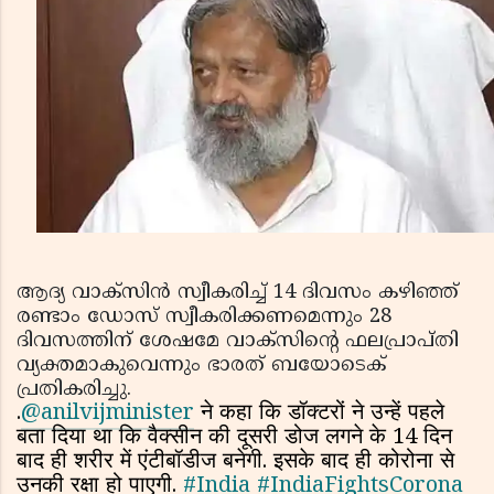
ആദ്യ വാക്‌സിന്‍ സ്വീകരിച്ച് 14 ദിവസം കഴിഞ്ഞ്
രണ്ടാം ഡോസ് സ്വീകരിക്കണമെന്നും 28
ദിവസത്തിന് ശേഷമേ വാക്‌സിന്റെ ഫലപ്രാപ്തി
വ്യക്തമാകുവെന്നും ഭാരത് ബയോടെക്
പ്രതികരിച്ചു.
.
@anilvijminister
ने कहा कि डॉक्टरों ने उन्हें पहले
बता दिया था कि वैक्सीन की दूसरी डोज लगने के 14 दिन
बाद ही शरीर में एंटीबॉडीज बनेगी. इसके बाद ही कोरोना से
उनकी रक्षा हो पाएगी.
#India
#IndiaFightsCorona