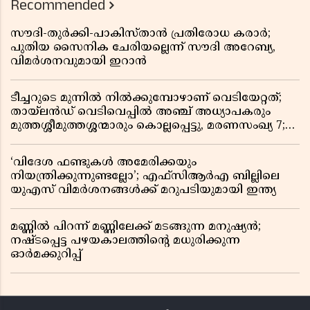
Recommended
സൗദി-തുർക്കി-പാകിസ്താൻ പ്രതിരോധ കരാർ;
പുതിയ സൈനിക ചേരിയല്ലെന്ന് സൗദി അറേബ്യ,
വിമർശനവുമായി ഇറാൻ
ടീച്ചറുടെ മുന്നിൽ നിൽക്കുമ്പോഴാണ് വെടിയേറ്റത്;
തായ്‌ലൻഡ് വെടിവെപ്പിൽ അഞ്ച് അധ്യാപകരും
മുത്തശ്ശീമുത്തശ്ശന്മാരും കൊല്ലപ്പെട്ടു, മരണസംഖ്യ 7;
ഞെട്ടിക്കുന്ന വെളിപ്പെടുത്തലുകൾ
‘വിദേശ ഫണ്ടുകൾ അമേരിക്കയും
നിയന്ത്രിക്കുന്നുണ്ടല്ലോ’; എഫ്സിആർഎ ബില്ലിലെ
യുഎസ് വിമർശനങ്ങൾക്ക് മറുപടിയുമായി ഇന്ത്യ
മണ്ണിൽ പിറന്ന് മണ്ണിലേക്ക് മടങ്ങുന്ന മനുഷ്യൻ;
നഷ്ടപ്പെട്ട പഴയകാലത്തിൻ്റെ മധുരിക്കുന്ന
ഓർമക്കുറിപ്പ്