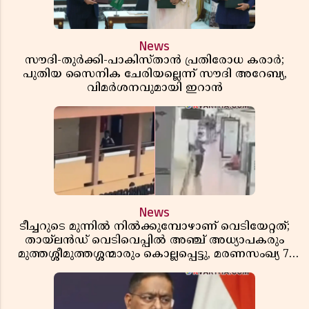
News
സൗദി-തുർക്കി-പാകിസ്താൻ പ്രതിരോധ കരാർ;
പുതിയ സൈനിക ചേരിയല്ലെന്ന് സൗദി അറേബ്യ,
വിമർശനവുമായി ഇറാൻ
News
ടീച്ചറുടെ മുന്നിൽ നിൽക്കുമ്പോഴാണ് വെടിയേറ്റത്;
തായ്‌ലൻഡ് വെടിവെപ്പിൽ അഞ്ച് അധ്യാപകരും
മുത്തശ്ശീമുത്തശ്ശന്മാരും കൊല്ലപ്പെട്ടു, മരണസംഖ്യ 7;
ഞെട്ടിക്കുന്ന വെളിപ്പെടുത്തലുകൾ