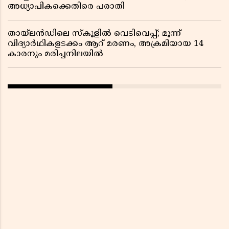
അധ്യാപികക്കെതിരെ പരാതി
തായ്‌ലൻഡിലെ സ്‌കൂളിൽ വെടിവെപ്പ്; മൂന്ന്
വിദ്യാർഥികളടക്കം ആറ് മരണം, അക്രമിയായ 14
കാരനും മരിച്ചനിലയിൽ