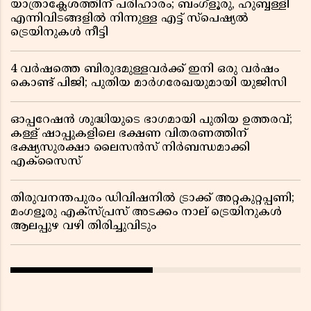
യാത്രാക്ലേശത്തിന് പരിഹാരം; ബംഗ്ളൂരു, ഹുബ്ബള്ളി
എന്നിവിടങ്ങളിൽ നിന്നുള്ള എട്ട് സ്പെഷ്യൽ
ട്രെയിനുകൾ നീട്ടി
4 വർഷത്തെ ബിരുദമുള്ളവർക്ക് ഇനി ഒരു വർഷം
കൊണ്ട് പിജി; പുതിയ മാർഗരേഖയുമായി യുജിസി
ഓപ്പറേഷൻ ശുദ്ധിയുടെ ഭാഗമായി പുതിയ ഉത്തരവ്;
കള്ള് ഷാപ്പുകളിലെ ഭക്ഷണ വിതരണത്തിന്
ഭക്ഷ്യസുരക്ഷാ ലൈസൻസ് നിർബന്ധമാക്കി
എക്സൈസ്
തിരുവനന്തപുരം ഡിവിഷനിൽ ട്രാക്ക് അറ്റകുറ്റപ്പണി;
മംഗളൂരു എക്സ്പ്രസ് അടക്കം നാല് ട്രെയിനുകൾ
ആലപ്പുഴ വഴി തിരിച്ചുവിടും