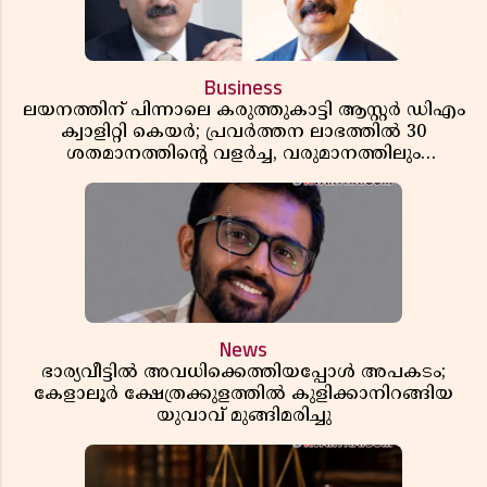
Business
ലയനത്തിന് പിന്നാലെ കരുത്തുകാട്ടി ആസ്റ്റർ ഡിഎം
ക്വാളിറ്റി കെയർ; പ്രവർത്തന ലാഭത്തിൽ 30
ശതമാനത്തിൻ്റെ വളർച്ച, വരുമാനത്തിലും
ലാഭത്തിലും വൻ കുതിപ്പ് രേഖപ്പെടുത്തി ആദ്യ പാദ
റിപ്പോർട്ട് പുറത്ത്
News
ഭാര്യവീട്ടിൽ അവധിക്കെത്തിയപ്പോൾ അപകടം;
കേളാലൂർ ക്ഷേത്രക്കുളത്തിൽ കുളിക്കാനിറങ്ങിയ
യുവാവ് മുങ്ങിമരിച്ചു