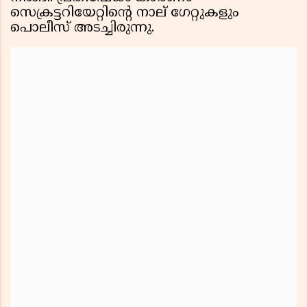
സെക്രട്ടറിയേറ്റിൻ്റെ നാല് ഗേറ്റുകളും
പൊലീസ് അടച്ചിരുന്നു.