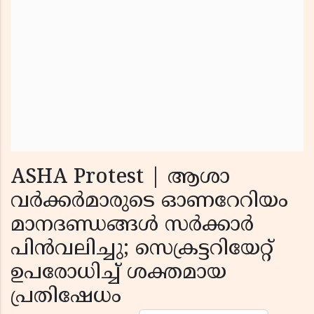
ASHA Protest | ആശാ
വർക്കർമാരുടെ ഓണറേറിയം
മാനദണ്ഡങ്ങൾ സർക്കാർ
പിൻവലിച്ചു; സെക്രട്ടറിയേറ്റ്
ഉപരോധിച്ച് ശക്തമായ
പ്രതിഷേധം