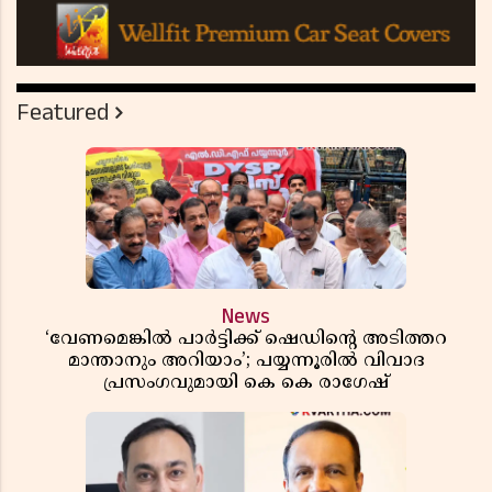
Featured
News
‘വേണമെങ്കിൽ പാർട്ടിക്ക് ഷെഡിൻ്റെ അടിത്തറ
മാന്താനും അറിയാം’; പയ്യന്നൂരിൽ വിവാദ
പ്രസംഗവുമായി കെ കെ രാഗേഷ്