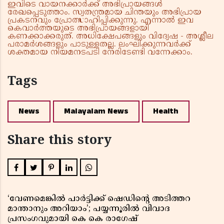
ഇവിടെ വായനക്കാർക്ക് അഭിപ്രായങ്ങൾ
രേഖപ്പെടുത്താം. സ്വതന്ത്രമായ ചിന്തയും അഭിപ്രായ
പ്രകടനവും പ്രോത്സാഹിപ്പിക്കുന്നു. എന്നാൽ ഇവ
കെവാർത്തയുടെ അഭിപ്രായങ്ങളായി
കണക്കാക്കരുത്. അധിക്ഷേപങ്ങളും വിദ്വേഷ - അശ്ലീല
പരാമർശങ്ങളും പാടുള്ളതല്ല. ലംഘിക്കുന്നവർക്ക്
ശക്തമായ നിയമനടപടി നേരിടേണ്ടി വന്നേക്കാം.
Tags
News
Malayalam News
Health
Share this story
‘വേണമെങ്കിൽ പാർട്ടിക്ക് ഷെഡിൻ്റെ അടിത്തറ
മാന്താനും അറിയാം’; പയ്യന്നൂരിൽ വിവാദ
പ്രസംഗവുമായി കെ കെ രാഗേഷ്