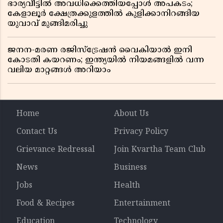
ഭാര്യവീട്ടിൽ അവധിക്കെത്തിയപ്പോൾ അപകടം;
കേളാലൂർ ക്ഷേത്രക്കുളത്തിൽ കുളിക്കാനിറങ്ങിയ
യുവാവ് മുങ്ങിമരിച്ചു
ജനന-മരണ രജിസ്ട്രേഷൻ വൈകിയാൽ ഇനി
കോടതി കയറണം; ഇന്ത്യയിൽ നിയമങ്ങളിൽ വന്ന
വലിയ മാറ്റങ്ങൾ അറിയാം
Home
About Us
Contact Us
Privacy Policy
Grievance Redressal
Join Kvartha Team Club
News
Business
Jobs
Health
Food & Recipes
Entertainment
Education
Technology