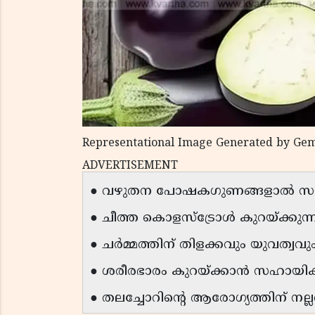
Representational Image Generated by Gem
ADVERTISEMENT
● വഴുതന പോഷകഗുണങ്ങളാൽ സമ്പ
● ചീത്ത കൊളസ്ട്രോൾ കുറയ്ക്കുന്ന
● ചർമ്മത്തിന് തിളക്കവും യുവത്വവ
● ശരീരഭാരം കുറയ്ക്കാൻ സഹായിക്ക
● തലച്ചോറിന്റെ ആരോഗ്യത്തിന് നല്ല