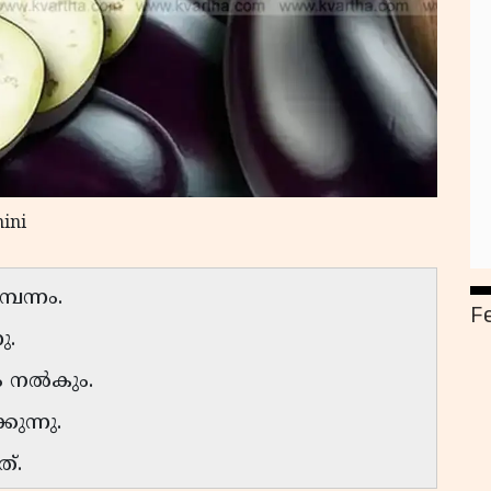
ini
ന്നം.
F
ു.
ും നൽകും.
ുന്നു.
ത്.