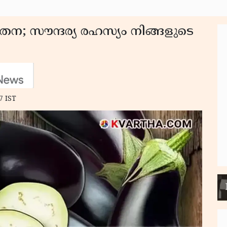
ന; സൗന്ദര്യ രഹസ്യം നിങ്ങളുടെ
7 IST