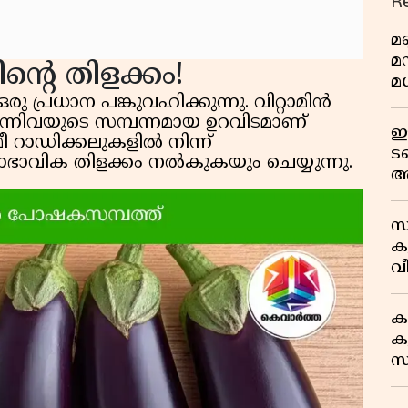
R
മണ
മ
ന്റെ തിളക്കം!
മധ
 പ്രധാന പങ്കുവഹിക്കുന്നു. വിറ്റാമിൻ
ന്നിവയുടെ സമ്പന്നമായ ഉറവിടമാണ്
ഈ
 റാഡിക്കലുകളിൽ നിന്ന്
ട
വാഭാവിക തിളക്കം നൽകുകയും ചെയ്യുന്നു.
അ
റ
സ
ക
വീ
1
ക
കു
സ
ജ