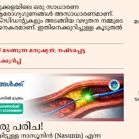
ടുക്കളയിലെ ഒരു സാധാരണ
്റെ ആരോഗ്യഗുണങ്ങൾ അസാധാരണമാണ്.
സിഡന്റുകളും അടങ്ങിയ വഴുതന നമ്മുടെ
മ
നകരമാണ്. ഇതിനെക്കുറിച്ചുള്ള കൂടുതൽ
് മടങ്ങുന്ന മനുഷ്യൻ; നഷ്ടപ്പെട്ട
കുറിപ്പ്
ട
രു പരിച!
്ടുള്ള നാസൂനിൻ (Nasunin) എന്ന