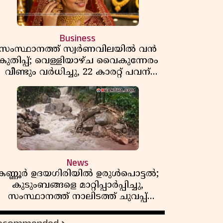
Business
സംസ്ഥാനത്ത് സ്വർണവിലയിൽ വൻ
കുതിപ്പ്; വെള്ളിയാഴ്ച വൈകുന്നേരം
വീണ്ടും വർധിച്ചു, 22 കാരറ്റ് പവന്
1,10,920 രൂപയായി
News
കണ്ണൂർ ഉദയഗിരിയിൽ ഉരുൾപൊട്ടൽ;
കുടുംബങ്ങളെ മാറ്റിപ്പാർപ്പിച്ചു,
സംസ്ഥാനത്ത് നാലിടത്ത് ചുവപ്പ്
ജാഗ്രത