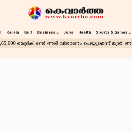
d
Kerala
Gulf
Business
Jobs
Health
Sports & Games