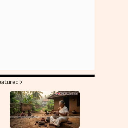
eatured