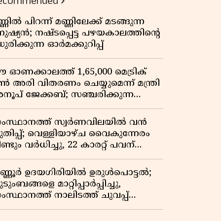
ecommended
്ണിൽ പിറന്ന് മണ്ണിലേക്ക് മടങ്ങുന്ന
നുഷ്യൻ; നഷ്ടപ്പെട്ട പഴയകാലത്തിൻ്റെ
ുരിക്കുന്ന ഓർമക്കുറിപ്പ്
 ഓണക്കാലത്ത് 1,65,000 മെട്രിക്
ൺ അരി വിതരണം ചെയ്യുമെന്ന് മന്ത്രി
നൂപ് ജേക്കബ്; സഞ്ചരിക്കുന്ന
േഷൻ കടകൾക്ക് തുടക്കം
ംസ്ഥാനത്ത് സ്വർണവിലയിൽ വൻ
ുതിപ്പ്; വെള്ളിയാഴ്ച വൈകുന്നേരം
ണ്ടും വർധിച്ചു, 22 കാരറ്റ് പവന്
,10,920 രൂപയായി
ണ്ണൂർ ഉദയഗിരിയിൽ ഉരുൾപൊട്ടൽ;
ടുംബങ്ങളെ മാറ്റിപ്പാർപ്പിച്ചു,
ംസ്ഥാനത്ത് നാലിടത്ത് ചുവപ്പ്
ാഗ്രത