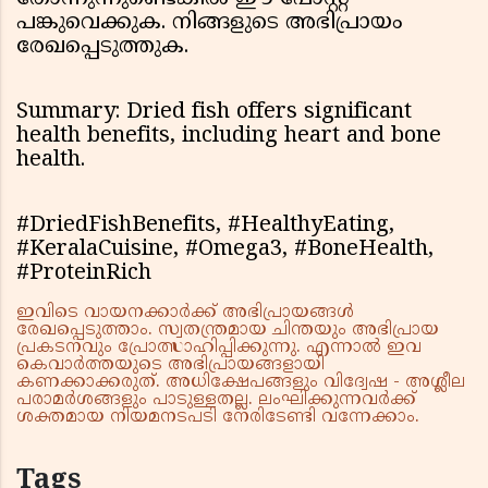
പങ്കുവെക്കുക. നിങ്ങളുടെ അഭിപ്രായം
രേഖപ്പെടുത്തുക.
Summary: Dried fish offers significant
health benefits, including heart and bone
health.
#DriedFishBenefits, #HealthyEating,
#KeralaCuisine, #Omega3, #BoneHealth,
#ProteinRich
ഇവിടെ വായനക്കാർക്ക് അഭിപ്രായങ്ങൾ
രേഖപ്പെടുത്താം. സ്വതന്ത്രമായ ചിന്തയും അഭിപ്രായ
പ്രകടനവും പ്രോത്സാഹിപ്പിക്കുന്നു. എന്നാൽ ഇവ
കെവാർത്തയുടെ അഭിപ്രായങ്ങളായി
കണക്കാക്കരുത്. അധിക്ഷേപങ്ങളും വിദ്വേഷ - അശ്ലീല
പരാമർശങ്ങളും പാടുള്ളതല്ല. ലംഘിക്കുന്നവർക്ക്
ശക്തമായ നിയമനടപടി നേരിടേണ്ടി വന്നേക്കാം.
Tags