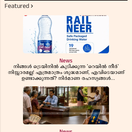
Featured
News
നിങ്ങൾ ട്രെയിനിൽ കുടിക്കുന്ന 'റെയിൽ നീർ'
നിസ്സാരമല്ല! എത്രമാത്രം ശുദ്ധമാണ്, എവിടെയാണ്
ഉണ്ടാക്കുന്നത്? നിർമാണ രഹസ്യങ്ങൾ
അത്ഭുതപ്പെടുത്തും
News