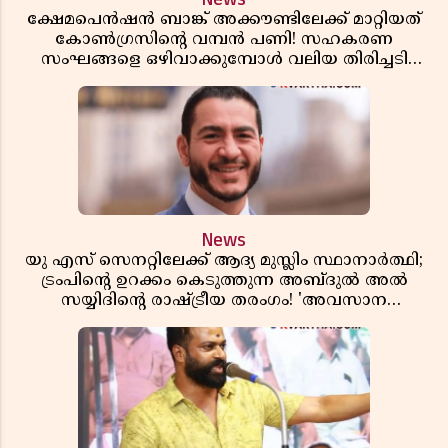
ക്ഷേമപെൻഷൻ ബാങ്ക് അക്കൗണ്ടിലേക്ക് മാറ്റിയത്
കോൺഗ്രസിന്റെ വമ്പൻ പണി! സഹകരണ
സംഘങ്ങളെ ഒഴിവാക്കുമ്പോൾ വലിയ തിരിച്ചടി
സിപിഎമ്മിന്? നഷ്ടമാകുന്നത് ജനകീയ അടിത്തറ!
News
യു എസ് സെനറ്റിലേക്ക് ആദ്യ മുസ്ലിം സ്ഥാനാർത്ഥി;
ട്രംപിന്റെ ഉറക്കം കെടുത്തുന്ന അബ്ദുൽ അൽ
സയ്യിദിന്റെ രാഷ്ട്രീയ തരംഗം! 'അവസാന
റിപ്പബ്ലിക്കൻ പ്രസിഡന്റാകുമോ ട്രംപ്?'