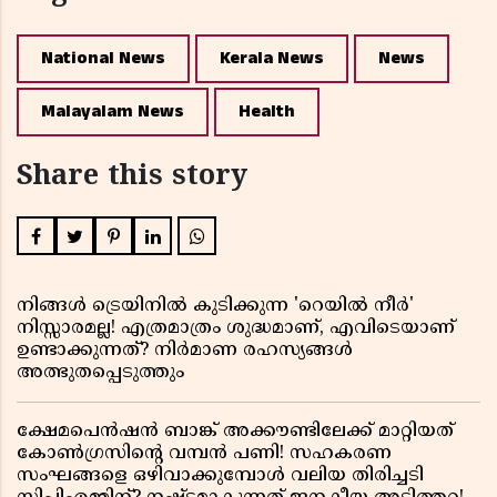
National News
Kerala News
News
Malayalam News
Health
Share this story
നിങ്ങൾ ട്രെയിനിൽ കുടിക്കുന്ന 'റെയിൽ നീർ'
നിസ്സാരമല്ല! എത്രമാത്രം ശുദ്ധമാണ്, എവിടെയാണ്
ഉണ്ടാക്കുന്നത്? നിർമാണ രഹസ്യങ്ങൾ
അത്ഭുതപ്പെടുത്തും
ക്ഷേമപെൻഷൻ ബാങ്ക് അക്കൗണ്ടിലേക്ക് മാറ്റിയത്
കോൺഗ്രസിന്റെ വമ്പൻ പണി! സഹകരണ
സംഘങ്ങളെ ഒഴിവാക്കുമ്പോൾ വലിയ തിരിച്ചടി