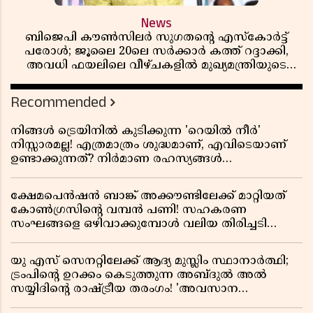
News
ബിജെപി കൗൺസിലർ സുഗതന്റെ എസ്‌കോർട്ട്
പരോൾ; ജൂലൈ 20ലെ സർക്കാർ കത്ത് റദ്ദാക്കി,
അവധി ഫയലിലെ വീഴ്ചകളിൽ മുഖ്യമന്ത്രിയുടെ
ഓഫീസ് അന്വേഷണത്തിന് ഉത്തരവിട്ടു
Recommended
നിങ്ങൾ ട്രെയിനിൽ കുടിക്കുന്ന 'റെയിൽ നീർ'
നിസ്സാരമല്ല! എത്രമാത്രം ശുദ്ധമാണ്, എവിടെയാണ്
ഉണ്ടാക്കുന്നത്? നിർമാണ രഹസ്യങ്ങൾ
അത്ഭുതപ്പെടുത്തും
ക്ഷേമപെൻഷൻ ബാങ്ക് അക്കൗണ്ടിലേക്ക് മാറ്റിയത്
കോൺഗ്രസിന്റെ വമ്പൻ പണി! സഹകരണ
സംഘങ്ങളെ ഒഴിവാക്കുമ്പോൾ വലിയ തിരിച്ചടി
സിപിഎമ്മിന്? നഷ്ടമാകുന്നത് ജനകീയ അടിത്തറ!
യു എസ് സെനറ്റിലേക്ക് ആദ്യ മുസ്ലിം സ്ഥാനാർത്ഥി;
ട്രംപിന്റെ ഉറക്കം കെടുത്തുന്ന അബ്ദുൽ അൽ
സയ്യിദിന്റെ രാഷ്ട്രീയ തരംഗം! 'അവസാന
റിപ്പബ്ലിക്കൻ പ്രസിഡന്റാകുമോ ട്രംപ്?'