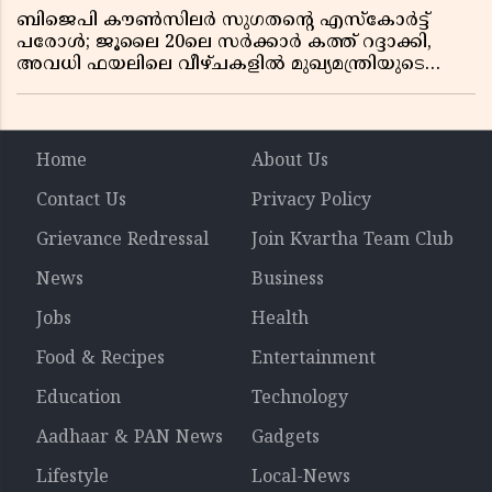
ബിജെപി കൗൺസിലർ സുഗതന്റെ എസ്‌കോർട്ട്
പരോൾ; ജൂലൈ 20ലെ സർക്കാർ കത്ത് റദ്ദാക്കി,
അവധി ഫയലിലെ വീഴ്ചകളിൽ മുഖ്യമന്ത്രിയുടെ
ഓഫീസ് അന്വേഷണത്തിന് ഉത്തരവിട്ടു
Home
About Us
Contact Us
Privacy Policy
Grievance Redressal
Join Kvartha Team Club
News
Business
Jobs
Health
Food & Recipes
Entertainment
Education
Technology
Aadhaar & PAN News
Gadgets
Lifestyle
Local-News