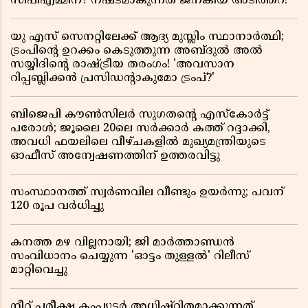
സിപിഎമ്മിന്? നഷ്ടമാകുന്നത് ജനകീയ അടിത്തറ!
യു എസ് സെനറ്റിലേക്ക് ആദ്യ മുസ്ലിം സ്ഥാനാർത്ഥി;
ട്രംപിന്റെ ഉറക്കം കെടുത്തുന്ന അബ്ദുൽ അൽ
സയ്യിദിന്റെ രാഷ്ട്രീയ തരംഗം! 'അവസാന
റിപ്പബ്ലിക്കൻ പ്രസിഡന്റാകുമോ ട്രംപ്?'
ബിജെപി കൗൺസിലർ സുഗതന്റെ എസ്‌കോർട്ട്
പരോൾ; ജൂലൈ 20ലെ സർക്കാർ കത്ത് റദ്ദാക്കി,
അവധി ഫയലിലെ വീഴ്ചകളിൽ മുഖ്യമന്ത്രിയുടെ
ഓഫീസ് അന്വേഷണത്തിന് ഉത്തരവിട്ടു
സംസ്ഥാനത്ത് സ്വര്‍ണവില വീണ്ടും ഉയർന്നു; പവന്
120 രൂപ വര്‍ധിച്ചു
കനത്ത മഴ വില്ലനായി; ജി മാർത്താണ്ഡൻ
സംവിധാനം ചെയ്യുന്ന 'ഓട്ടം തുള്ളൽ' റിലീസ്
മാറ്റിവെച്ചു
നീറ്റ് പരീക്ഷ കംപ്യൂട്ടർ അധിഷ്ഠിതമാക്കുന്നത്