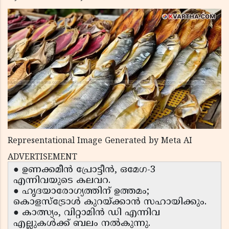
Representational Image Generated by Meta AI
ADVERTISEMENT
● ഉണക്കമീൻ പ്രോട്ടീൻ, ഒമേഗ-3
എന്നിവയുടെ കലവറ.
● ഹൃദയാരോഗ്യത്തിന് ഉത്തമം;
കൊളസ്ട്രോൾ കുറയ്ക്കാൻ സഹായിക്കും.
● കാത്സ്യം, വിറ്റാമിൻ ഡി എന്നിവ
എല്ലുകൾക്ക് ബലം നൽകുന്നു.