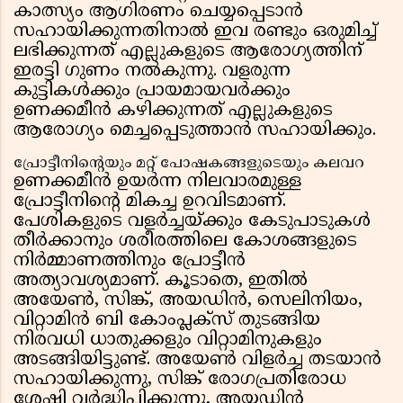
കാത്സ്യം ആഗിരണം ചെയ്യപ്പെടാൻ
സഹായിക്കുന്നതിനാൽ ഇവ രണ്ടും ഒരുമിച്ച്
ലഭിക്കുന്നത് എല്ലുകളുടെ ആരോഗ്യത്തിന്
ഇരട്ടി ഗുണം നൽകുന്നു. വളരുന്ന
കുട്ടികൾക്കും പ്രായമായവർക്കും
ഉണക്കമീൻ കഴിക്കുന്നത് എല്ലുകളുടെ
ആരോഗ്യം മെച്ചപ്പെടുത്താൻ സഹായിക്കും.
പ്രോട്ടീനിന്റെയും മറ്റ് പോഷകങ്ങളുടെയും കലവറ
ഉണക്കമീൻ ഉയർന്ന നിലവാരമുള്ള
പ്രോട്ടീനിന്റെ മികച്ച ഉറവിടമാണ്.
പേശികളുടെ വളർച്ചയ്ക്കും കേടുപാടുകൾ
തീർക്കാനും ശരീരത്തിലെ കോശങ്ങളുടെ
നിർമ്മാണത്തിനും പ്രോട്ടീൻ
അത്യാവശ്യമാണ്. കൂടാതെ, ഇതിൽ
അയേൺ, സിങ്ക്, അയഡിൻ, സെലിനിയം,
വിറ്റാമിൻ ബി കോംപ്ലക്സ് തുടങ്ങിയ
നിരവധി ധാതുക്കളും വിറ്റാമിനുകളും
അടങ്ങിയിട്ടുണ്ട്. അയേൺ വിളർച്ച തടയാൻ
സഹായിക്കുന്നു, സിങ്ക് രോഗപ്രതിരോധ
ശേഷി വർദ്ധിപ്പിക്കുന്നു, അയഡിൻ