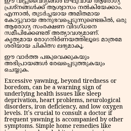
ഈ വീട്ടുവൈദ്യങ്ങൾ ലഘുവായ ആരോഗ്യ
പ്രശ്നങ്ങൾക്ക് ആശ്വാസം നൽകിയേക്കാം.
എന്നാൽ, തുടർച്ചയായ അമിതമായ
കോട്ടുവായ അനുഭവപ്പെടുന്നുണ്ടെങ്കിൽ, ഒരു
ആരോഗ്യ സംരക്ഷണ വിദഗ്ധനെ
സമീപിക്കേണ്ടത് അത്യാവശ്യമാണ്.
കൃത്യമായ രോഗനിർണയത്തിലൂടെ മാത്രമേ
ശരിയായ ചികിത്സ ലഭ്യമാകൂ.
ഈ വാർത്ത പങ്കുവെക്കുകയും
അഭിപ്രായങ്ങൾ രേഖപ്പെടുത്തുകയും
ചെയ്യുക.
Excessive yawning, beyond tiredness or
boredom, can be a warning sign of
underlying health issues like sleep
deprivation, heart problems, neurological
disorders, iron deficiency, and low oxygen
levels. It's crucial to consult a doctor if
frequent yawning is accompanied by other
symptoms. Simple home remedies like