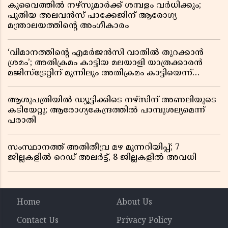
കുവൈത്തിൽ നഴ്‌സുമാർക്ക് ശമ്പളം വർധിക്കും;
പുതിയ അലവൻസ് പാക്കേജിന് ആരോഗ്യ
മന്ത്രാലയത്തിൻ്റെ അംഗീകാരം
‘വിമാനത്തിൻ്റെ എമർജൻസി വാതിൽ തുറക്കാൻ
ശ്രമം’; അതിക്രമം കാട്ടിയ മലയാളി യാത്രക്കാരൻ
മജിസ്ട്രേറ്റിന് മുന്നിലും അതിക്രമം കാട്ടിയെന്ന്
പൊലീസ്
ആശുപത്രിയിൽ ഡ്യൂട്ടിക്കിടെ നഴ്സിന് അണലിയുടെ
കടിയേറ്റു; ആരോഗ്യകേന്ദ്രത്തിൽ പാമ്പുശല്യമെന്ന്
പരാതി
സംസ്ഥാനത്ത് അതിതീവ്ര മഴ മുന്നറിയിപ്പ്; 7
ജില്ലകളിൽ റെഡ് അലർട്ട്, 8 ജില്ലകളിൽ അവധി
Home
About Us
Contact Us
Privacy Policy