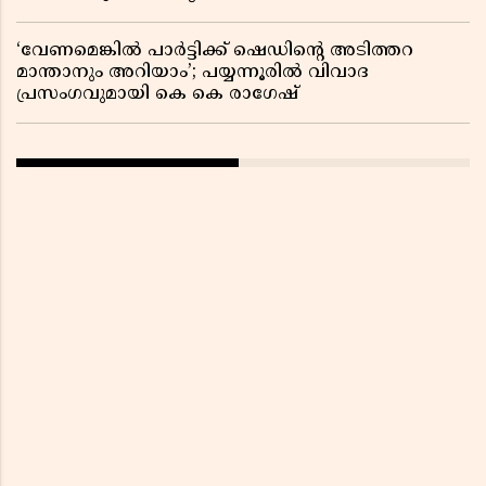
‘വേണമെങ്കിൽ പാർട്ടിക്ക് ഷെഡിൻ്റെ അടിത്തറ
മാന്താനും അറിയാം’; പയ്യന്നൂരിൽ വിവാദ
പ്രസംഗവുമായി കെ കെ രാഗേഷ്