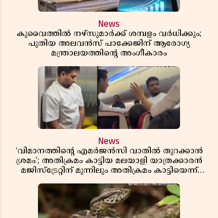
News
കുവൈത്തിൽ നഴ്‌സുമാർക്ക് ശമ്പളം വർധിക്കും;
പുതിയ അലവൻസ് പാക്കേജിന് ആരോഗ്യ
മന്ത്രാലയത്തിൻ്റെ അംഗീകാരം
News
‘വിമാനത്തിൻ്റെ എമർജൻസി വാതിൽ തുറക്കാൻ
ശ്രമം’; അതിക്രമം കാട്ടിയ മലയാളി യാത്രക്കാരൻ
മജിസ്ട്രേറ്റിന് മുന്നിലും അതിക്രമം കാട്ടിയെന്ന്
പൊലീസ്