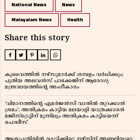
National News
News
Malayalam News
Health
Share this story
കുവൈത്തിൽ നഴ്‌സുമാർക്ക് ശമ്പളം വർധിക്കും;
പുതിയ അലവൻസ് പാക്കേജിന് ആരോഗ്യ
മന്ത്രാലയത്തിൻ്റെ അംഗീകാരം
‘വിമാനത്തിൻ്റെ എമർജൻസി വാതിൽ തുറക്കാൻ
ശ്രമം’; അതിക്രമം കാട്ടിയ മലയാളി യാത്രക്കാരൻ
മജിസ്ട്രേറ്റിന് മുന്നിലും അതിക്രമം കാട്ടിയെന്ന്
പൊലീസ്
ആശുപത്രിയിൽ ഡ്യൂട്ടിക്കിടെ നഴ്സിന് അണലിയുടെ