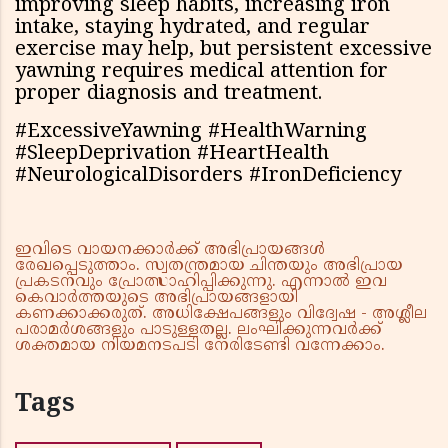
improving sleep habits, increasing iron
intake, staying hydrated, and regular
exercise may help, but persistent excessive
yawning requires medical attention for
proper diagnosis and treatment.
#ExcessiveYawning #HealthWarning
#SleepDeprivation #HeartHealth
#NeurologicalDisorders #IronDeficiency
ഇവിടെ വായനക്കാർക്ക് അഭിപ്രായങ്ങൾ
രേഖപ്പെടുത്താം. സ്വതന്ത്രമായ ചിന്തയും അഭിപ്രായ
പ്രകടനവും പ്രോത്സാഹിപ്പിക്കുന്നു. എന്നാൽ ഇവ
കെവാർത്തയുടെ അഭിപ്രായങ്ങളായി
കണക്കാക്കരുത്. അധിക്ഷേപങ്ങളും വിദ്വേഷ - അശ്ലീല
പരാമർശങ്ങളും പാടുള്ളതല്ല. ലംഘിക്കുന്നവർക്ക്
ശക്തമായ നിയമനടപടി നേരിടേണ്ടി വന്നേക്കാം.
Tags