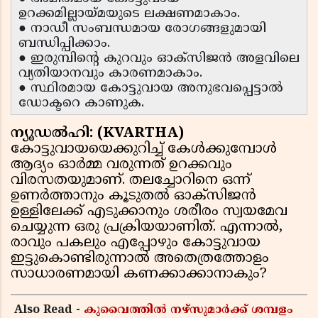
ഉറക്കമില്ലായ്മയുടെ ലക്ഷണമാകാം.
● നാഡീ സംബന്ധമായ രോഗങ്ങളുമായി
ബന്ധിപ്പിക്കാം.
● ഇരുമ്പിന്റെ കുറവും ഓക്സിജൻ അളവിലെ
വ്യതിയാനവും കാരണമാകാം.
● സ്ഥിരമായ കോട്ടുവായ അനുഭവപ്പെട്ടാൽ
ഡോക്ടറെ കാണുക.
ന്യൂഡൽഹി: (KVARTHA)
കോട്ടുവായയെക്കുറിച്ച് കേൾക്കുമ്പോൾ
ആദ്യം ഓർമ്മ വരുന്നത് ഉറക്കവും
വിരസതയുമാണ്. തലച്ചോറിനെ ഒന്ന്
ഉണർത്താനും കൂടുതൽ ഓക്സിജൻ
ഉള്ളിലേക്ക് എടുക്കാനും ശരീരം സ്വയമേവ
ചെയ്യുന്ന ഒരു പ്രക്രിയയാണിത്. എന്നാൽ,
രാവും പകലും എപ്പോഴും കോട്ടുവായ
ഇട്ടുകൊണ്ടിരുന്നാൽ അതെത്രത്തോളം
സാധാരണമായി കണക്കാക്കാനാകും?
Also Read -
കുവൈത്തിൽ നഴ്‌സുമാർക്ക് ശമ്പളം