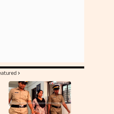
eatured