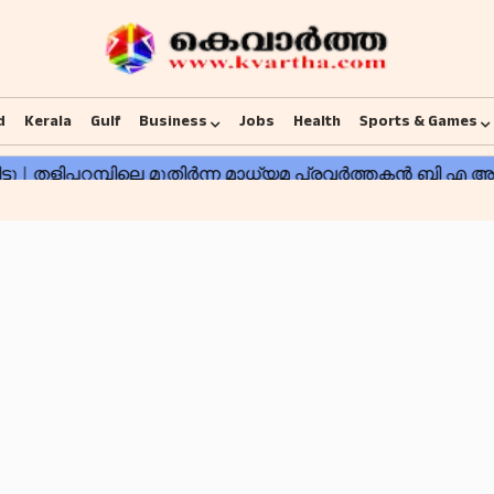
d
Kerala
Gulf
Business
Jobs
Health
Sports & Games