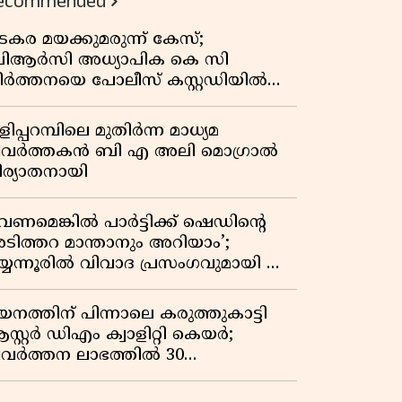
ecommended
കുതിപ്പ് രേഖപ്പെടുത്തി ആദ്യ പാദ
റിപ്പോർട്ട് പുറത്ത്
ടകര മയക്കുമരുന്ന് കേസ്;
ിആർസി അധ്യാപിക കെ സി
ീർത്തനയെ പോലീസ് കസ്റ്റഡിയിൽ
ട്ടു
ിപ്പറമ്പിലെ മുതിർന്ന മാധ്യമ
്രവർത്തകൻ ബി എ അലി മൊഗ്രാൽ
ിര്യാതനായി
വേണമെങ്കിൽ പാർട്ടിക്ക് ഷെഡിൻ്റെ
ടിത്തറ മാന്താനും അറിയാം’;
യ്യന്നൂരിൽ വിവാദ പ്രസംഗവുമായി കെ
െ രാഗേഷ്
യനത്തിന് പിന്നാലെ കരുത്തുകാട്ടി
സ്റ്റർ ഡിഎം ക്വാളിറ്റി കെയർ;
്രവർത്തന ലാഭത്തിൽ 30
തമാനത്തിൻ്റെ വളർച്ച,
രുമാനത്തിലും ലാഭത്തിലും വൻ