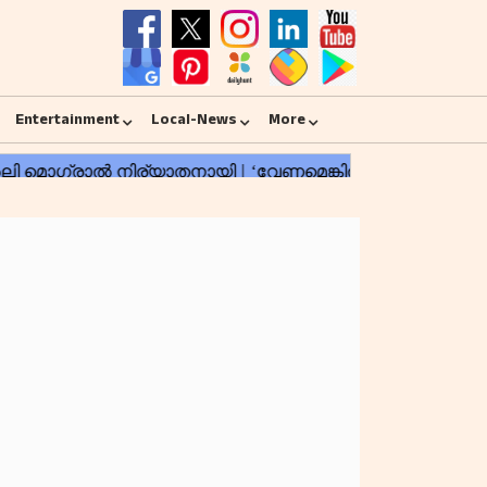
Entertainment
Local-News
More