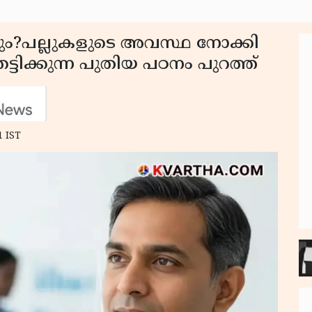
ും?പല്ലുകളുടെ അവസ്ഥ നോക്കി
ിക്കുന്ന പുതിയ പഠനം പുറത്ത്
1 IST