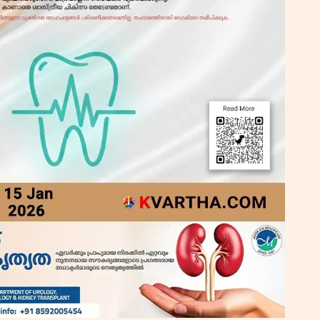
കു
റി