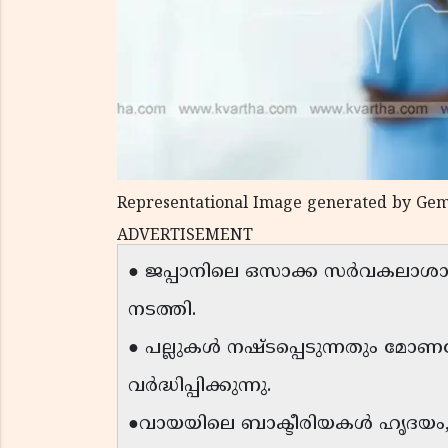
Representational Image generated by Gem
ADVERTISEMENT
● ജപ്പാനിലെ ഒസാക്ക സർവകലാശാല 
നടത്തി.
● പല്ലുകൾ നഷ്ടപ്പെടുന്നതും 
വർദ്ധിപ്പിക്കുന്നു.
●വായയിലെ ബാക്ടീരിയകൾ ഹൃദയം