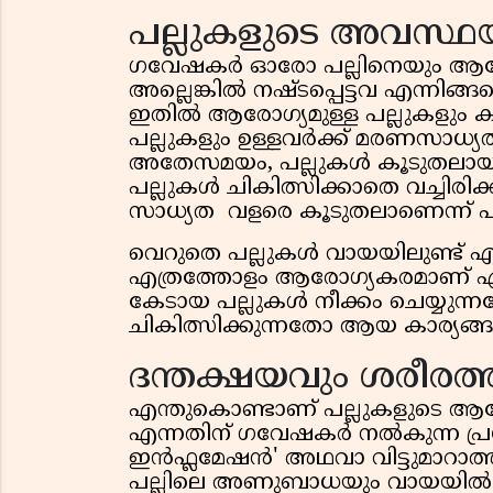
പല്ലുകളുടെ അവസ്ഥ
ഗവേഷകർ ഓരോ പല്ലിനെയും ആരോഗ്
അല്ലെങ്കിൽ നഷ്ടപ്പെട്ടവ എന്നിങ്
ഇതിൽ ആരോഗ്യമുള്ള പല്ലുകളും കൃത്
പല്ലുകളും ഉള്ളവർക്ക് മരണസാധ്യ
അതേസമയം, പല്ലുകൾ കൂടുതലായി ന
പല്ലുകൾ ചികിത്സിക്കാതെ വച്ചിര
സാധ്യത വളരെ കൂടുതലാണെന്ന് പഠനം
വെറുതെ പല്ലുകൾ വായയിലുണ്ട് എ
എത്രത്തോളം ആരോഗ്യകരമാണ് എന്
കേടായ പല്ലുകൾ നീക്കം ചെയ്യുന്ന
ചികിത്സിക്കുന്നതോ ആയ കാര്യങ്ങൾ
ദന്തക്ഷയവും ശരീരത്
എന്തുകൊണ്ടാണ് പല്ലുകളുടെ ആരോ
എന്നതിന് ഗവേഷകർ നൽകുന്ന പ്
ഇൻഫ്ലമേഷൻ' അഥവാ വിട്ടുമാറാത
പല്ലിലെ അണുബാധയും വായയിൽ മാത