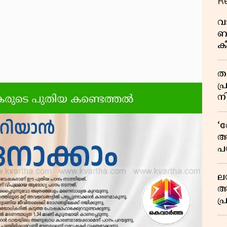
R
വ
ബ
ക
വി
തള
പ
ന
‘
അ
പ
ക
ല
ആ
പ
ശ
വ