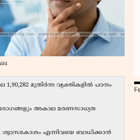
ini
1,90,282 മുതിർന്ന വ്യക്തികളിൽ പഠനം
F
മോണരോഗങ്ങളും അകാല മരണസാധ്യത
, ശ്വാസകോശം എന്നിവയെ ബാധിക്കാൻ