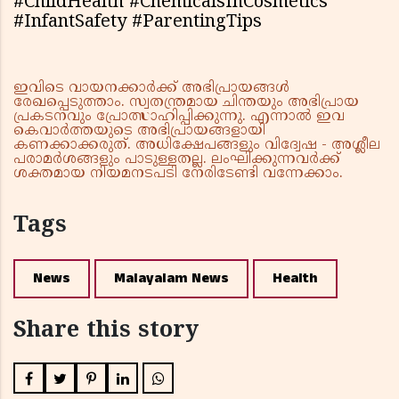
#ChildHealth #ChemicalsInCosmetics
#InfantSafety #ParentingTips
ഇവിടെ വായനക്കാർക്ക് അഭിപ്രായങ്ങൾ
രേഖപ്പെടുത്താം. സ്വതന്ത്രമായ ചിന്തയും അഭിപ്രായ
പ്രകടനവും പ്രോത്സാഹിപ്പിക്കുന്നു. എന്നാൽ ഇവ
കെവാർത്തയുടെ അഭിപ്രായങ്ങളായി
കണക്കാക്കരുത്. അധിക്ഷേപങ്ങളും വിദ്വേഷ - അശ്ലീല
പരാമർശങ്ങളും പാടുള്ളതല്ല. ലംഘിക്കുന്നവർക്ക്
ശക്തമായ നിയമനടപടി നേരിടേണ്ടി വന്നേക്കാം.
Tags
News
Malayalam News
Health
Share this story