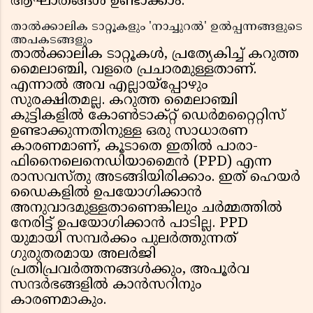
ആഘാതങ്ങൾ ഉണ്ടാക്കാം.
താൽക്കാലിക ടാറ്റൂകളും 'നാച്ചുറൽ' ഉൽപ്പന്നങ്ങളുടെ
അപകടങ്ങളും
താൽക്കാലിക ടാറ്റൂകൾ, പ്രത്യേകിച്ച് കറുത്ത
മൈലാഞ്ചി, വളരെ പ്രചാരമുള്ളതാണ്.
എന്നാൽ അവ എല്ലായ്പ്പോഴും
സുരക്ഷിതമല്ല. കറുത്ത മൈലാഞ്ചി
കുട്ടികളിൽ കോൺടാക്റ്റ് ഡെർമറ്റൈറ്റിസ്
ഉണ്ടാക്കുന്നതിനുള്ള ഒരു സാധാരണ
കാരണമാണ്, കൂടാതെ ഇതിൽ പാരാ-
ഫിനൈലെനെഡിയാമൈൻ (PPD) എന്ന
രാസവസ്തു അടങ്ങിയിരിക്കാം. ഇത് ഹെയർ
ഡൈകളിൽ ഉപയോഗിക്കാൻ
അനുവാദമുള്ളതാണെങ്കിലും ചർമ്മത്തിൽ
നേരിട്ട് ഉപയോഗിക്കാൻ പാടില്ല. PPD
യുമായി സമ്പർക്കം പുലർത്തുന്നത്
ഗുരുതരമായ അലർജി
പ്രതിപ്രവർത്തനങ്ങൾക്കും, അപൂർവ
സന്ദർഭങ്ങളിൽ കാൻസറിനും
കാരണമാകും.