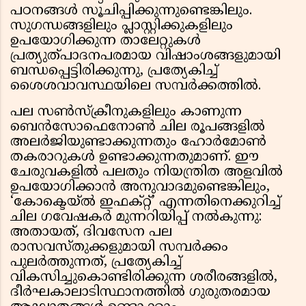
പഠനങ്ങൾ സൂചിപ്പിക്കുന്നുണ്ടെങ്കിലും.
സുഗന്ധങ്ങളിലും പ്ലാസ്റ്റിക്കുകളിലും
ഉപയോഗിക്കുന്ന താലേറ്റുകൾ
പ്രത്യുത്പാദനപരമായ വിഷാംശങ്ങളുമായി
ബന്ധപ്പെട്ടിരിക്കുന്നു, പ്രത്യേകിച്ച്
ശൈശവാവസ്ഥയിലെ സമ്പർക്കത്തിൽ.
പല സൺസ്ക്രീനുകളിലും കാണുന്ന
ബെൻസോഫെനോൺ ചില രൂപങ്ങളിൽ
അലർജിയുണ്ടാക്കുന്നതും ഹോർമോൺ
തകരാറുകൾ ഉണ്ടാക്കുന്നതുമാണ്. ഈ
ചേരുവകളിൽ പലതും നിയന്ത്രിത അളവിൽ
ഉപയോഗിക്കാൻ അനുവാദമുണ്ടെങ്കിലും,
‘കോക്ടെയ്ൽ ഇഫക്റ്റ്’ എന്നതിനെക്കുറിച്ച്
ചില ഗവേഷകർ മുന്നറിയിപ്പ് നൽകുന്നു:
അതായത്, ദിവസേന പല
രാസവസ്തുക്കളുമായി സമ്പർക്കം
പുലർത്തുന്നത്, പ്രത്യേകിച്ച്
വികസിച്ചുകൊണ്ടിരിക്കുന്ന ശരീരങ്ങളിൽ,
ദീർഘകാലാടിസ്ഥാനത്തിൽ ഗുരുതരമായ