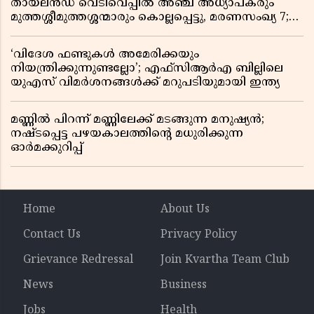
തായ്‌ലൻഡ് വെടിവെപ്പിൽ അഞ്ച് അധ്യാപകരും
മുത്തശ്ശീമുത്തശ്ശന്മാരും കൊല്ലപ്പെട്ടു, മരണസംഖ്യ 7;
ഞെട്ടിക്കുന്ന വെളിപ്പെടുത്തലുകൾ
‘വിദേശ ഫണ്ടുകൾ അമേരിക്കയും
നിയന്ത്രിക്കുന്നുണ്ടല്ലോ’; എഫ്സിആർഎ ബില്ലിലെ
യുഎസ് വിമർശനങ്ങൾക്ക് മറുപടിയുമായി ഇന്ത്യ
മണ്ണിൽ പിറന്ന് മണ്ണിലേക്ക് മടങ്ങുന്ന മനുഷ്യൻ;
നഷ്ടപ്പെട്ട പഴയകാലത്തിൻ്റെ മധുരിക്കുന്ന
ഓർമക്കുറിപ്പ്
Home
About Us
Contact Us
Privacy Policy
Grievance Redressal
Join Kvartha Team Club
News
Business
Jobs
Health