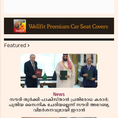
Featured
News
സൗദി-തുർക്കി-പാകിസ്താൻ പ്രതിരോധ കരാർ;
പുതിയ സൈനിക ചേരിയല്ലെന്ന് സൗദി അറേബ്യ,
വിമർശനവുമായി ഇറാൻ