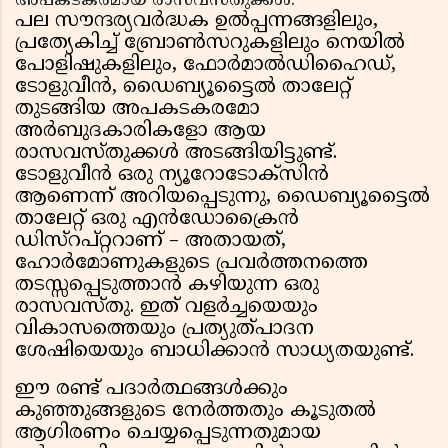
അപകടകരമായ രാസവസ്തുക്കൾ:
പല സൗന്ദര്യവർദ്ധക ഉൽപ്പന്നങ്ങളിലും,
പ്രത്യേകിച്ച് ബ്രോൺസറുകളിലും നെയിൽ
പോളിഷുകളിലും, ഫോർമാൽഡിഹൈഡ്,
ടോളുവീൻ, ഡൈബ്യൂട്ടൈൽ താലേറ്റ്
തുടങ്ങിയ അപകടകരമോ
അർബുദകാരികളോ ആയ
രാസവസ്തുക്കൾ അടങ്ങിയിട്ടുണ്ട്.
ടോളുവീൻ ഒരു ന്യൂറോടോക്സിൻ
ആണെന്ന് അറിയപ്പെടുന്നു, ഡൈബ്യൂട്ടൈൽ
താലേറ്റ് ഒരു എൻഡോക്രൈൻ
ഡിസ്റപ്റ്ററാണ് – അതായത്,
ഹോർമോണുകളുടെ പ്രവർത്തനത്തെ
തടസ്സപ്പെടുത്താൻ കഴിയുന്ന ഒരു
രാസവസ്തു. ഇത് വളർച്ചയെയും
വികാസത്തെയും പ്രത്യുത്പാദന
ശേഷിയെയും ബാധിക്കാൻ സാധ്യതയുണ്ട്.
ഈ രണ്ട് പദാർത്ഥങ്ങൾക്കും
കുഞ്ഞുങ്ങളുടെ നേർത്തതും കൂടുതൽ
ആഗിരണം ചെയ്യപ്പെടുന്നതുമായ