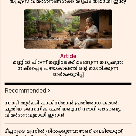
യുഎസ് വിമർശനങ്ങൾക്ക് മറുപടിയുമായി ഇന്ത്യ
Article
മണ്ണിൽ പിറന്ന് മണ്ണിലേക്ക് മടങ്ങുന്ന മനുഷ്യൻ;
നഷ്ടപ്പെട്ട പഴയകാലത്തിൻ്റെ മധുരിക്കുന്ന
ഓർമക്കുറിപ്പ്
Recommended
സൗദി-തുർക്കി-പാകിസ്താൻ പ്രതിരോധ കരാർ;
പുതിയ സൈനിക ചേരിയല്ലെന്ന് സൗദി അറേബ്യ,
വിമർശനവുമായി ഇറാൻ
ടീച്ചറുടെ മുന്നിൽ നിൽക്കുമ്പോഴാണ് വെടിയേറ്റത്;