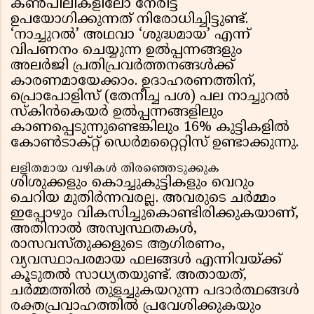
കൺപീലികളിലോ നേരിട്ട്
ഉപയോഗിക്കുന്നത് നിരോധിച്ചിട്ടുണ്ട്.
‘നാച്ചുറൽ’ അഥവാ ‘ശുദ്ധമായ’ എന്ന്
വിപണനം ചെയ്യുന്ന ഉൽപ്പന്നങ്ങളും
അലർജി പ്രതിപ്രവർത്തനങ്ങൾക്ക്
കാരണമായേക്കാം. ഉദാഹരണത്തിന്,
പ്രൊപോളിസ് (തേനീച്ച പശ) പല നാച്ചുറൽ
സ്കിൻകെയർ ഉൽപ്പന്നങ്ങളിലും
കാണപ്പെടുന്നുണ്ടെങ്കിലും 16% കുട്ടികളിൽ
കോൺടാക്റ്റ് ഡെർമറ്റൈറ്റിസ് ഉണ്ടാക്കുന്നു.
ലളിതമായ വഴികൾ തിരഞ്ഞെടുക്കുക
ശിശുക്കളും കൊച്ചുകുട്ടികളും വെറും
ചെറിയ മുതിർന്നവരല്ല. അവരുടെ ചർമ്മം
ഇപ്പോഴും വികസിച്ചുകൊണ്ടിരിക്കുകയാണ്,
അതിനാൽ അസ്വസ്ഥതകൾ,
രാസവസ്തുക്കളുടെ ആഗിരണം,
വ്യവസ്ഥാപരമായ ഫലങ്ങൾ എന്നിവയ്ക്ക്
കൂടുതൽ സാധ്യതയുണ്ട്. അതായത്,
ചർമ്മത്തിൽ തുളച്ചുകയറുന്ന പദാർത്ഥങ്ങൾ
രക്തപ്രവാഹത്തിൽ പ്രവേശിക്കുകയും