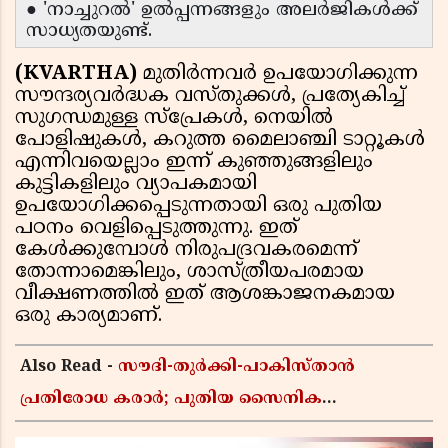
● 'നാച്ചുറൽ' ഉൽപ്പന്നങ്ങളും അലർജികൾക്ക്
സാധ്യതയുണ്ട്.
(KVARTHA)
മുതിർന്നവർ ഉപയോഗിക്കുന്ന
സൗന്ദര്യവർദ്ധക വസ്തുക്കൾ, പ്രത്യേകിച്ച്
സുഗന്ധമുള്ള സ്പ്രേകൾ, നെയിൽ
പോളിഷുകൾ, കറുത്ത മൈലാഞ്ചി ടാറ്റൂകൾ
എന്നിവയെല്ലാം ഇന്ന് കുഞ്ഞുങ്ങളിലും
കുട്ടികളിലും വ്യാപകമായി
ഉപയോഗിക്കപ്പെടുന്നതായി ഒരു പുതിയ
പഠനം വെളിപ്പെടുത്തുന്നു. ഇത്
കേൾക്കുമ്പോൾ നിരുപദ്രവകരമെന്ന്
തോന്നാമെങ്കിലും, ശാസ്ത്രീയപരമായ
വീക്ഷണത്തിൽ ഇത് ആശങ്കാജനകമായ
ഒരു കാര്യമാണ്.
Also Read -
സൗദി-തുർക്കി-പാകിസ്താൻ
പ്രതിരോധ കരാർ; പുതിയ സൈനിക
ചേരിയല്ലെന്ന് സൗദി അറേബ്യ, വിമർശനവുമായി