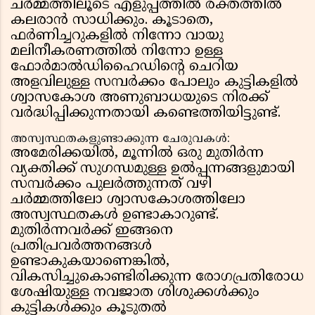
ചർമ്മത്തിലൂടെ എളുപ്പത്തിൽ രക്തത്തിൽ
കലരാൻ സാധിക്കും. കൂടാതെ,
ഫർണിച്ചറുകളിൽ നിന്നോ വായു
മലിനീകരണത്തിൽ നിന്നോ ഉള്ള
ഫോർമാൽഡിഹൈഡിന്റെ ചെറിയ
അളവിലുള്ള സമ്പർക്കം പോലും കുട്ടികളിൽ
ശ്വാസകോശ അണുബാധയുടെ നിരക്ക്
വർദ്ധിപ്പിക്കുന്നതായി കണ്ടെത്തിയിട്ടുണ്ട്.
അസ്വസ്ഥതകളുണ്ടാക്കുന്ന ചേരുവകൾ:
അമേരിക്കയിൽ, മൂന്നിൽ ഒരു മുതിർന്ന
വ്യക്തിക്ക് സുഗന്ധമുള്ള ഉൽപ്പന്നങ്ങളുമായി
സമ്പർക്കം പുലർത്തുന്നത് വഴി
ചർമ്മത്തിലോ ശ്വാസകോശത്തിലോ
അസ്വസ്ഥതകൾ ഉണ്ടാകാറുണ്ട്.
മുതിർന്നവർക്ക് ഇങ്ങനെ
പ്രതിപ്രവർത്തനങ്ങൾ
ഉണ്ടാകുകയാണെങ്കിൽ,
വികസിച്ചുകൊണ്ടിരിക്കുന്ന രോഗപ്രതിരോധ
ശേഷിയുള്ള നവജാത ശിശുക്കൾക്കും
കുട്ടികൾക്കും കൂടുതൽ