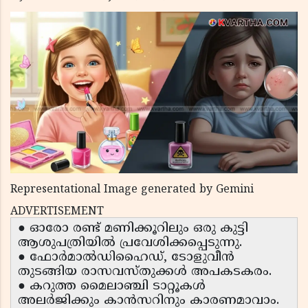
Representational Image generated by Gemini
ADVERTISEMENT
● ഓരോ രണ്ട് മണിക്കൂറിലും ഒരു കുട്ടി
ആശുപത്രിയിൽ പ്രവേശിക്കപ്പെടുന്നു.
● ഫോർമാൽഡിഹൈഡ്, ടോളുവീൻ
തുടങ്ങിയ രാസവസ്തുക്കൾ അപകടകരം.
● കറുത്ത മൈലാഞ്ചി ടാറ്റൂകൾ
അലർജിക്കും കാൻസറിനും കാരണമാവാം.