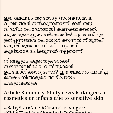
ഈ ലേഖനം ആരോഗ്യ സംബന്ധമായ
വിവരങ്ങൾ നൽകുന്നതാണ്. ഇത് ഒരു
വിദഗ്ദ്ധ ഉപദേശമായി കണക്കാക്കരുത്.
കുഞ്ഞുങ്ങളുടെ ചർമ്മത്തിൽ ഏതെങ്കിലും
ഉൽപ്പന്നങ്ങൾ ഉപയോഗിക്കുന്നതിന് മുൻപ്
ഒരു ശിശുരോഗ വിദഗ്ദ്ധനുമായി
കൂടിയാലോചിക്കുന്നത് നല്ലതാണ്.
നിങ്ങളുടെ കുഞ്ഞുങ്ങൾക്ക്
സൗന്ദര്യവർദ്ധക വസ്തുക്കൾ
ഉപയോഗിക്കാറുണ്ടോ? ഈ ലേഖനം വായിച്ച
ശേഷം നിങ്ങളുടെ അഭിപ്രായം
പങ്കുവെക്കുക.
Article Summary: Study reveals dangers of
cosmetics on infants due to sensitive skin.
#BabySkinCare #CosmeticDangers