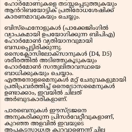
ഹോർമോണുകളെ തടസ്സപ്പെടുത്തുകയും
ആൻറിബയോട്ടിക് പ്രതിരോധശേഷിക്ക്
കാരണമാവുകയും ചെയ്യും.
ബിസ്ഫെനോളുകൾ (പാക്കേജിംഗിൽ
വ്യാപകമായി ഉപയോഗിക്കുന്ന ബിപിഎ)
ഹോർമോൺ വ്യതിയാനവുമായി
ബന്ധപ്പെട്ടിരിക്കുന്നു.
സൈക്ലോസിലോക്സാനുകൾ (D4, D5)
ശരീരത്തിൽ അടിഞ്ഞുകൂടുകയും
ഹോർമോൺ സന്തുലിതാവസ്ഥയെ
ബാധിക്കുകയും ചെയ്യാം.
എത്തനോളമൈനുകൾ മറ്റ് ചേരുവകളുമായി
പ്രതിപ്രവർത്തിച്ച് നൈട്രോസമൈനുകൾ
ഉണ്ടാക്കാം, ഇവയിൽ ചിലത്
അർബുദകാരികളാണ്.
പാരബെനുകൾ ഈസ്ട്രജനെ
അനുകരിക്കുന്ന പ്രിസർവേറ്റീവുകളാണ്,
കുറഞ്ഞ അളവിൽ ഇവയുടെ
അപകടസാധ്യത കുറവാണെന്ന് ചില