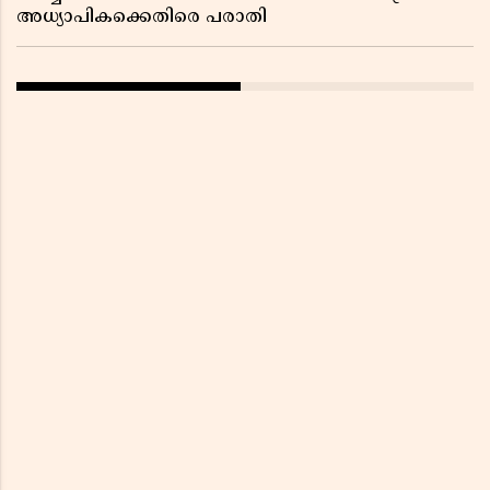
അധ്യാപികക്കെതിരെ പരാതി