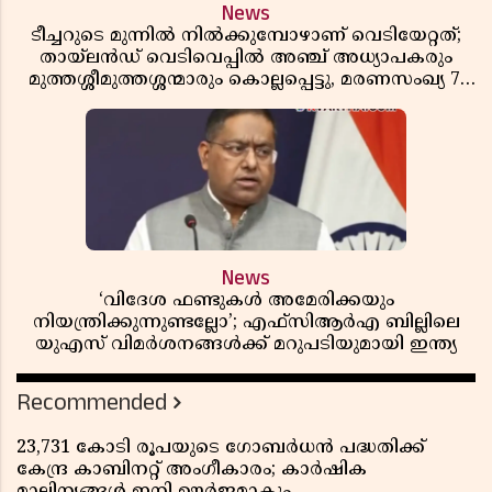
News
ടീച്ചറുടെ മുന്നിൽ നിൽക്കുമ്പോഴാണ് വെടിയേറ്റത്;
തായ്‌ലൻഡ് വെടിവെപ്പിൽ അഞ്ച് അധ്യാപകരും
മുത്തശ്ശീമുത്തശ്ശന്മാരും കൊല്ലപ്പെട്ടു, മരണസംഖ്യ 7;
ഞെട്ടിക്കുന്ന വെളിപ്പെടുത്തലുകൾ
News
‘വിദേശ ഫണ്ടുകൾ അമേരിക്കയും
നിയന്ത്രിക്കുന്നുണ്ടല്ലോ’; എഫ്സിആർഎ ബില്ലിലെ
യുഎസ് വിമർശനങ്ങൾക്ക് മറുപടിയുമായി ഇന്ത്യ
Recommended
23,731 കോടി രൂപയുടെ ഗോബർധൻ പദ്ധതിക്ക്
കേന്ദ്ര കാബിനറ്റ് അംഗീകാരം; കാർഷിക
മാലിന്യങ്ങൾ ഇനി ഊർജമാകും