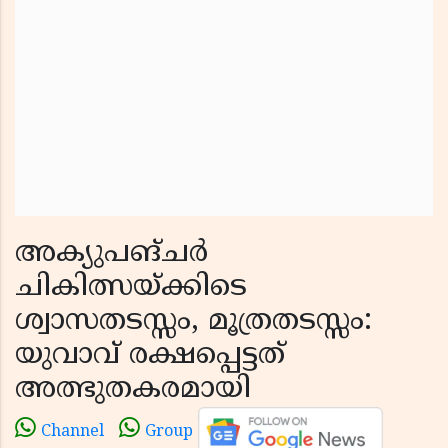
അക്യുപങ്‌ചർ
ചികിത്സയ്ക്കിടെ
ശ്വാസതടസ്സം, മൂത്രതടസ്സം:
യുവാവ് രക്ഷപ്പെട്ടത്
അത്ഭുതകരമായി
Channel
Group