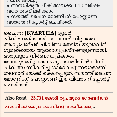
സ്ഥിരീകരിച്ചു.
● അനധികൃത ചികിത്സയ്ക്ക് 3-10 വർഷം
വരെ തടവ് ലഭിക്കാം.
● സൗത്ത് ചൈന മോണിംഗ് പോസ്റ്റാണ്
വാർത്ത റിപ്പോർട്ട് ചെയ്തത്.
ചൈന: (KVARTHA)
ട്യൂമർ
ചികിത്സയ്ക്കായി ലൈസൻസില്ലാത്ത
അക്യുപങ്‌ചർ ചികിത്സ തേടിയ യുവാവിന്
ഗുരുതരമായ ആരോഗ്യപ്രശ്നങ്ങളുണ്ടായി.
ഭാര്യയുടെ നിർബന്ധപ്രകാരം
യോഗ്യതയില്ലാത്ത ഒരു വ്യക്തിയിൽ നിന്ന്
ചികിത്സ സ്വീകരിച്ച ഗാവോ എന്നയാളാണ്
തലനാരിഴയ്ക്ക് രക്ഷപ്പെട്ടത്. സൗത്ത് ചൈന
മോണിംഗ് പോസ്റ്റാണ് ഈ വിവരം റിപ്പോർട്ട്
ചെയ്തത്.
Also Read -
23,731 കോടി രൂപയുടെ ഗോബർധൻ
പദ്ധതിക്ക് കേന്ദ്ര കാബിനറ്റ് അംഗീകാരം;
കാർഷിക മാലിന്യങ്ങൾ ഇനി ഊർജമാകും