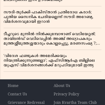
സൗദി-തുർക്കി-പാകിസ്താൻ പ്രതിരോധ കരാർ;
പുതിയ സൈനിക ചേരിയല്ലെന്ന് സൗദി അറേബ്യ,
വിമർശനവുമായി ഇറാൻ
ടീച്ചറുടെ മുന്നിൽ നിൽക്കുമ്പോഴാണ് വെടിയേറ്റത്;
തായ്‌ലൻഡ് വെടിവെപ്പിൽ അഞ്ച് അധ്യാപകരും
മുത്തശ്ശീമുത്തശ്ശന്മാരും കൊല്ലപ്പെട്ടു, മരണസംഖ്യ 7;
ഞെട്ടിക്കുന്ന വെളിപ്പെടുത്തലുകൾ
‘വിദേശ ഫണ്ടുകൾ അമേരിക്കയും
നിയന്ത്രിക്കുന്നുണ്ടല്ലോ’; എഫ്സിആർഎ ബില്ലിലെ
യുഎസ് വിമർശനങ്ങൾക്ക് മറുപടിയുമായി ഇന്ത്യ
Home
About Us
Contact Us
Privacy Policy
Grievance Redressal
Join Kvartha Team Club