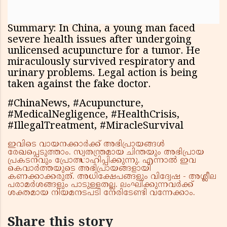
Summary: In China, a young man faced
severe health issues after undergoing
unlicensed acupuncture for a tumor. He
miraculously survived respiratory and
urinary problems. Legal action is being
taken against the fake doctor.
#ChinaNews, #Acupuncture,
#MedicalNegligence, #HealthCrisis,
#IllegalTreatment, #MiracleSurvival
ഇവിടെ വായനക്കാർക്ക് അഭിപ്രായങ്ങൾ
രേഖപ്പെടുത്താം. സ്വതന്ത്രമായ ചിന്തയും അഭിപ്രായ
പ്രകടനവും പ്രോത്സാഹിപ്പിക്കുന്നു. എന്നാൽ ഇവ
കെവാർത്തയുടെ അഭിപ്രായങ്ങളായി
കണക്കാക്കരുത്. അധിക്ഷേപങ്ങളും വിദ്വേഷ - അശ്ലീല
പരാമർശങ്ങളും പാടുള്ളതല്ല. ലംഘിക്കുന്നവർക്ക്
ശക്തമായ നിയമനടപടി നേരിടേണ്ടി വന്നേക്കാം.
Share this story