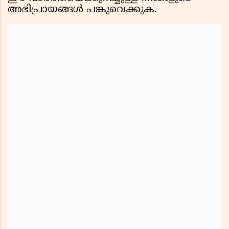
അഭിപ്രായങ്ങൾ പങ്കുവെക്കുക.