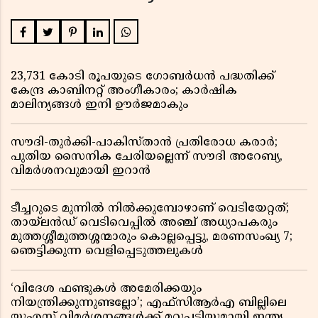
23,731 കോടി രൂപയുടെ ഗോബർധൻ പദ്ധതിക്ക്
കേന്ദ്ര കാബിനറ്റ് അംഗീകാരം; കാർഷിക
മാലിന്യങ്ങൾ ഇനി ഊർജമാകും
സൗദി-തുർക്കി-പാകിസ്താൻ പ്രതിരോധ കരാർ;
പുതിയ സൈനിക ചേരിയല്ലെന്ന് സൗദി അറേബ്യ,
വിമർശനവുമായി ഇറാൻ
ടീച്ചറുടെ മുന്നിൽ നിൽക്കുമ്പോഴാണ് വെടിയേറ്റത്;
തായ്‌ലൻഡ് വെടിവെപ്പിൽ അഞ്ച് അധ്യാപകരും
മുത്തശ്ശീമുത്തശ്ശന്മാരും കൊല്ലപ്പെട്ടു, മരണസംഖ്യ 7;
ഞെട്ടിക്കുന്ന വെളിപ്പെടുത്തലുകൾ
‘വിദേശ ഫണ്ടുകൾ അമേരിക്കയും
നിയന്ത്രിക്കുന്നുണ്ടല്ലോ’; എഫ്സിആർഎ ബില്ലിലെ
യുഎസ് വിമർശനങ്ങൾക്ക് മറുപടിയുമായി ഇന്ത്യ