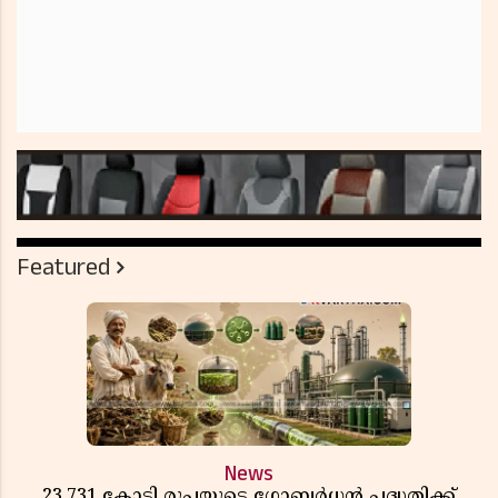
Featured
News
23,731 കോടി രൂപയുടെ ഗോബർധൻ പദ്ധതിക്ക്