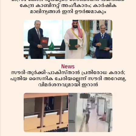
കേന്ദ്ര കാബിനറ്റ് അംഗീകാരം; കാർഷിക
മാലിന്യങ്ങൾ ഇനി ഊർജമാകും
News
സൗദി-തുർക്കി-പാകിസ്താൻ പ്രതിരോധ കരാർ;
പുതിയ സൈനിക ചേരിയല്ലെന്ന് സൗദി അറേബ്യ,
വിമർശനവുമായി ഇറാൻ