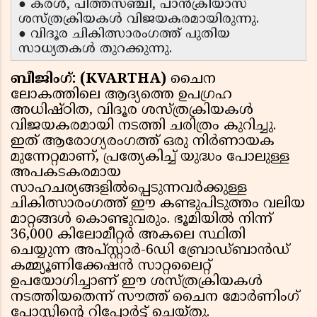
● കരൾ, പിത്തസഞ്ചി, പാൻക്രിയാസ്
ശസ്ത്രക്രിയകൾ വിജയകരമായിരുന്നു.
● വിദൂര ചികിത്സാരംഗത്ത് പുതിയ
സാധ്യതകൾ തുറക്കുന്നു.
ബീജിംഗ്: (KVARTHA)
ചൈന
ലോകത്തിലെ ആദ്യത്തെ ഉപഗ്രഹ
അധിഷ്ഠിത, വിദൂര ശസ്ത്രക്രിയകൾ
വിജയകരമായി നടത്തി ചരിത്രം കുറിച്ചു.
ഇത് ആരോഗ്യരംഗത്ത് ഒരു നിർണായക
മുന്നേറ്റമാണ്, പ്രത്യേകിച്ച് യുദ്ധം പോലുള്ള
അപകടകരമായ
സാഹചര്യങ്ങളിൽപ്പെടുന്നവർക്കുള്ള
ചികിത്സാരംഗത്ത് ഈ കണ്ടുപിടുത്തം വലിയ
മാറ്റങ്ങൾ കൊണ്ടുവരും. ഭൂമിയിൽ നിന്ന്
36,000 കിലോമീറ്റർ അകലെ സ്ഥിതി
ചെയ്യുന്ന അപ്‌സ്റ്റാർ-6ഡി ബ്രോഡ്‌ബാൻഡ്
കമ്മ്യൂണിക്കേഷൻ സാറ്റലൈറ്റ്
ഉപയോഗിച്ചാണ് ഈ ശസ്ത്രക്രിയകൾ
നടത്തിയതെന്ന് സൗത്ത് ചൈന മോർണിംഗ്
പോസ്റ്റിന്റെ റിപ്പോർട്ട് ചെയ്‌തു.