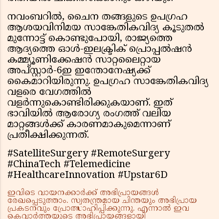
നവംബറിൽ, ചൈന തങ്ങളുടെ ഉപഗ്രഹ
ആശയവിനിമയ സാങ്കേതികവിദ്യ കൂടുതൽ
മുന്നോട്ട് കൊണ്ടുപോയി, രാജ്യത്തെ
ആദ്യത്തെ ഓൾ-ഇലക്ട്രിക് പ്രൊപ്പൽഷൻ
കമ്മ്യൂണിക്കേഷൻ സാറ്റലൈറ്റായ
അപ്‌സ്റ്റാർ-6ഇ ഇന്തോനേഷ്യക്ക്
കൈമാറിയിരുന്നു. ഉപഗ്രഹ സാങ്കേതികവിദ്യ
വളരെ വേഗത്തിൽ
വളർന്നുകൊണ്ടിരിക്കുകയാണ്. ഇത്
ഭാവിയിൽ ആരോഗ്യ രംഗത്ത് വലിയ
മാറ്റങ്ങൾക്ക് കാരണമാകുമെന്നാണ്
പ്രതീക്ഷിക്കുന്നത്.
#SatelliteSurgery #RemoteSurgery
#ChinaTech #Telemedicine
#HealthcareInnovation #Upstar6D
ഇവിടെ വായനക്കാർക്ക് അഭിപ്രായങ്ങൾ
രേഖപ്പെടുത്താം. സ്വതന്ത്രമായ ചിന്തയും അഭിപ്രായ
പ്രകടനവും പ്രോത്സാഹിപ്പിക്കുന്നു. എന്നാൽ ഇവ
കെവാർത്തയുടെ അഭിപ്രായങ്ങളായി