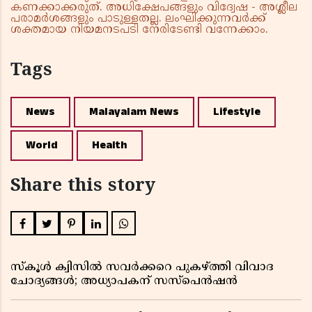
കണക്കാക്കരുത്. അധിക്ഷേപങ്ങളും വിദ്വേഷ - അശ്ലീല
പരാമർശങ്ങളും പാടുള്ളതല്ല. ലംഘിക്കുന്നവർക്ക്
ശക്തമായ നിയമനടപടി നേരിടേണ്ടി വന്നേക്കാം.
Tags
News
Malayalam News
Lifestyle
World
Health
Share this story
സ്കൂൾ ക്വിസിൽ സവർക്കറെ പുകഴ്ത്തി വിവാദ
ചോദ്യങ്ങൾ; അധ്യാപകന് സസ്പെൻഷൻ