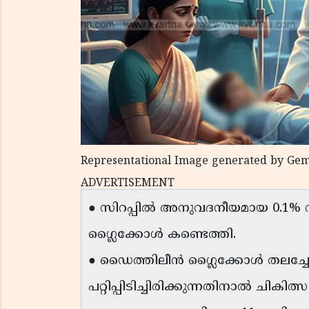
Representational Image generated by Gem
ADVERTISEMENT
● സിറപ്പിൽ അനുവദനീയമായ 0.1% 
ഗ്ലൈക്കോൾ കണ്ടെത്തി.
● ഡൈത്തിലീൻ ഗ്ലൈക്കോൾ തലച്ചോ
പറ്റിപ്പിടിച്ചിരിക്കുന്നതിനാൽ ചികിത