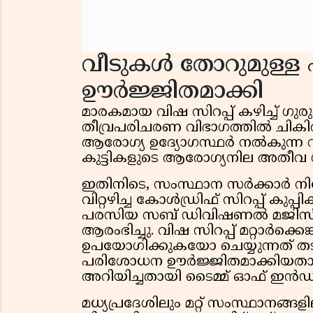
വീടുകൾ തോറുമുള്
ഊർജ്ജിതമാക്കി
മാരകമായ വിഷ സിറപ്പ് കഴിച്ച് ഗു
തീവ്രപരിചരണ വിഭാഗത്തിൽ ചികിത
ആരോഗ്യ ഉദ്യോഗസ്ഥർ നൽകുന്ന വ
കുട്ടികളുടെ ആരോഗ്യനില അതീവ 
ഇതിനിടെ, സംസ്ഥാന സർക്കാർ നിര
വിറ്റഴിച്ച കോൾഡ്രിഫ് സിറപ്പ് കുപ്
പരസിയ സബ് ഡിവിഷണൽ മജിസ്‌ട്രേറ
ആരംഭിച്ചു. വിഷ സിറപ്പ് മറ്റാർക്
ഉപയോഗിക്കുകയോ ചെയ്യുന്നത് ത
പരിശോധന ഊർജ്ജിതമാക്കിയതായി 
അറിയിച്ചതായി ടൈമ്മ് ഓഫ് ഇൻഡ്യ റ
മധ്യപ്രദേശിലും മറ്റ് സംസ്ഥാനങ്ങള