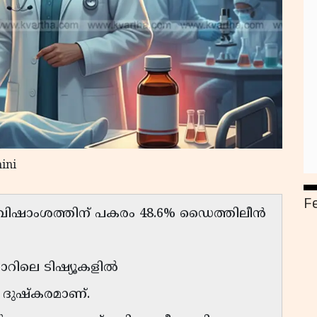
ini
F
വിഷാംശത്തിന് പകരം 48.6% ഡൈത്തിലീൻ
റിലെ ടിഷ്യൂകളിൽ
്സ ദുഷ്കരമാണ്.