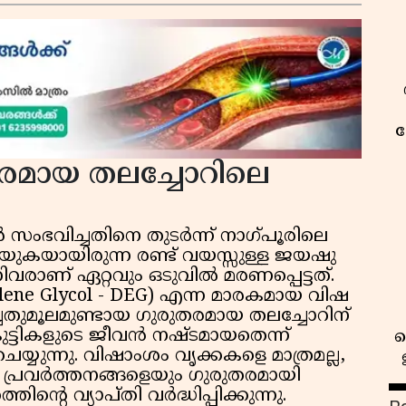
ക
മായ തലച്ചോറിലെ
സംഭവിച്ചതിനെ തുടർന്ന് നാഗ്പൂരിലെ
ുകയായിരുന്ന രണ്ട് വയസ്സുള്ള ജയഷു
രാണ് ഏറ്റവും ഒടുവിൽ മരണപ്പെട്ടത്.
ene Glycol - DEG) എന്ന മാരകമായ വിഷ
ചതുമൂലമുണ്ടായ ഗുരുതരമായ തലച്ചോറിന്
ടികളുടെ ജീവൻ നഷ്ടമായതെന്ന്
 ചെയ്യുന്നു. വിഷാംശം വൃക്കകളെ മാത്രമല്ല,
െ പ്രവർത്തനങ്ങളെയും ഗുരുതരമായി
ന്റെ വ്യാപ്തി വർദ്ധിപ്പിക്കുന്നു.