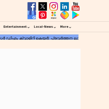
Entertainment
Local-News
More