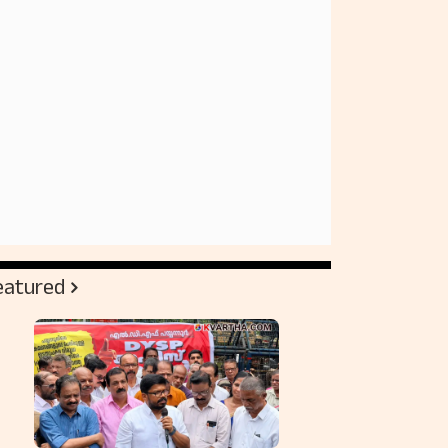
eatured