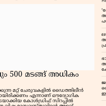
R
‘
അ
പ
ക
ല
ആ
പ
ശ
വ
ഭ
കു
അ
റി
ക
 500 മടങ്ങ് അധികം
യു
ജ
വ
്കുന്ന മറ്റ് ചേരുവകളിൽ ഡൈത്തിലീൻ
ഇ
്രമായിരിക്കണം എന്നാണ് ഔദ്യോഗിക
മ
ിടയാക്കിയ കോൾഡ്രിഫ് സിറപ്പിൽ