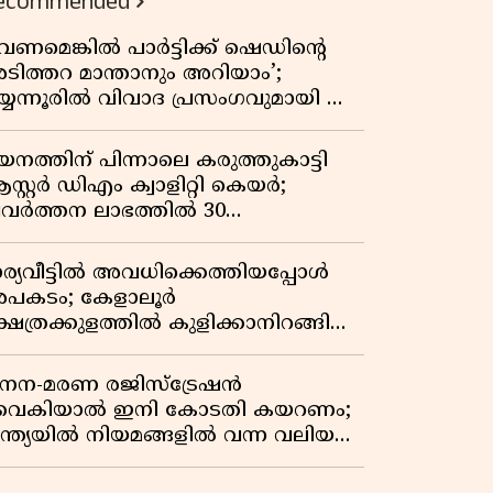
ecommended
വേണമെങ്കിൽ പാർട്ടിക്ക് ഷെഡിൻ്റെ
ടിത്തറ മാന്താനും അറിയാം’;
യ്യന്നൂരിൽ വിവാദ പ്രസംഗവുമായി കെ
െ രാഗേഷ്
യനത്തിന് പിന്നാലെ കരുത്തുകാട്ടി
സ്റ്റർ ഡിഎം ക്വാളിറ്റി കെയർ;
്രവർത്തന ലാഭത്തിൽ 30
തമാനത്തിൻ്റെ വളർച്ച,
രുമാനത്തിലും ലാഭത്തിലും വൻ
ാര്യവീട്ടിൽ അവധിക്കെത്തിയപ്പോൾ
തിപ്പ് രേഖപ്പെടുത്തി ആദ്യ പാദ
പകടം; കേളാലൂർ
പ്പോർട്ട് പുറത്ത്
്ഷേത്രക്കുളത്തിൽ കുളിക്കാനിറങ്ങിയ
വാവ് മുങ്ങിമരിച്ചു
നന-മരണ രജിസ്ട്രേഷൻ
ൈകിയാൽ ഇനി കോടതി കയറണം;
ന്ത്യയിൽ നിയമങ്ങളിൽ വന്ന വലിയ
ാറ്റങ്ങൾ അറിയാം