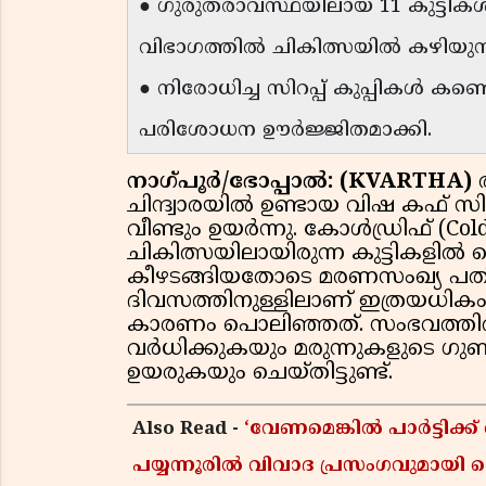
● ഗുരുതരാവസ്ഥയിലായ 11 കുട്ടിക
വിഭാഗത്തിൽ ചികിത്സയിൽ കഴിയുന്
● നിരോധിച്ച സിറപ്പ് കുപ്പികൾ കണ്
പരിശോധന ഊർജ്ജിതമാക്കി.
നാഗ്പൂർ/ഭോപ്പാൽ: (KVARTHA)
ചിന്ദ്വാരയിൽ ഉണ്ടായ വിഷ കഫ് സിറ
വീണ്ടും ഉയർന്നു. കോൾഡ്രിഫ് (Coldri
ചികിത്സയിലായിരുന്ന കുട്ടികളിൽ 
കീഴടങ്ങിയതോടെ മരണസംഖ്യ പതിനേ
ദിവസത്തിനുള്ളിലാണ് ഇത്രയധി
കാരണം പൊലിഞ്ഞത്. സംഭവത്തിൽ
വർധിക്കുകയും മരുന്നുകളുടെ ഗുണ
ഉയരുകയും ചെയ്തിട്ടുണ്ട്.
Also Read -
‘വേണമെങ്കിൽ പാർട്ടിക്ക
പയ്യന്നൂരിൽ വിവാദ പ്രസംഗവുമായി