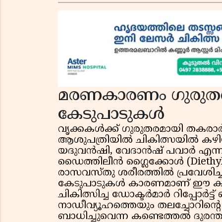
മരണകാരണം ഗുരുതര
കേടുപാടുകൾ
വൃക്കകൾക്ക് ഗുരുതരമായി തകരാർ 
ആശുപത്രിയിൽ ചികിത്സയിൽ കഴിയ
യദുവൻഷി, വേദാൻഷ് പവാർ എന്നിവ
ഡൈത്തിലീൻ ഗ്ലൈക്കോൾ (Diethyl
രാസവസ്തു ശരീരത്തിൽ പ്രവേശിച്
കേടുപാടുകൾ കാരണമാണ് ഈ കുട്
ചികിത്സിച്ച ഡോക്ടർമാർ റിപ്പോർട്ട്
നാഡീവ്യൂഹത്തെയും തലച്ചോറിൻ്റ
ബാധിച്ചുവെന്ന കണ്ടെത്തൽ ദുരന്തത്തി