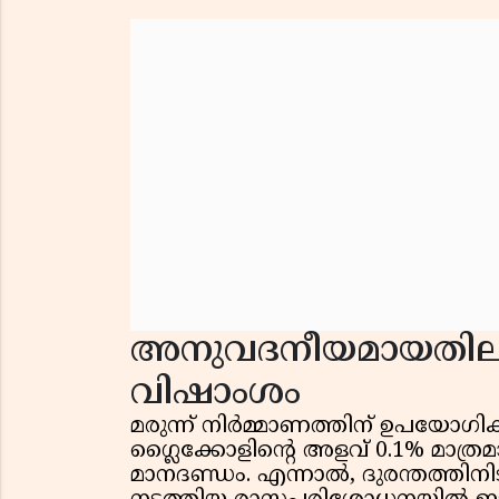
അനുവദനീയമായതിലും
വിഷാംശം
മരുന്ന് നിർമ്മാണത്തിന് ഉപയോഗിക
ഗ്ലൈക്കോളിന്റെ അളവ് 0.1% മാത
മാനദണ്ഡം. എന്നാൽ, ദുരന്തത്തിന