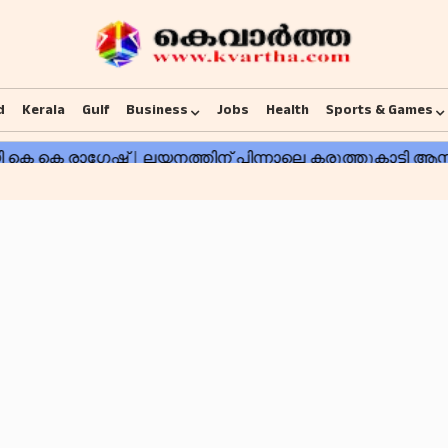
d
Kerala
Gulf
Business
Jobs
Health
Sports & Games