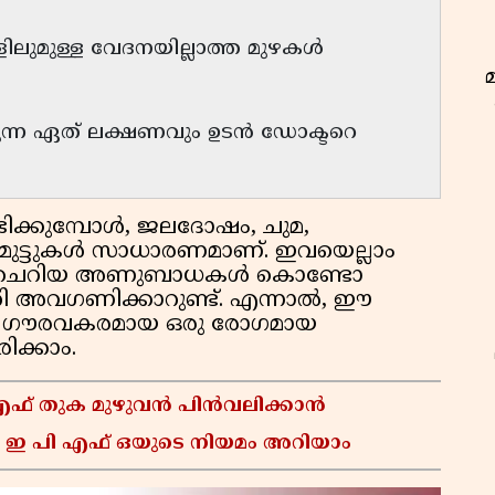
ളിലുമുള്ള വേദനയില്ലാത്ത മുഴകൾ
കുന്ന ഏത് ലക്ഷണവും ഉടൻ ഡോക്ടറെ
ിക്കുമ്പോൾ, ജലദോഷം, ചുമ,
ിമുട്ടുകൾ സാധാരണമാണ്. ഇവയെല്ലാം
ടോ ചെറിയ അണുബാധകൾ കൊണ്ടോ
തി അവഗണിക്കാറുണ്ട്. എന്നാൽ, ഈ
, ഗൗരവകരമായ ഒരു രോഗമായ
ിക്കാം.
 എഫ് തുക മുഴുവൻ പിൻവലിക്കാൻ
ഇ
 ഇ പി എഫ് ഒയുടെ നിയമം അറിയാം