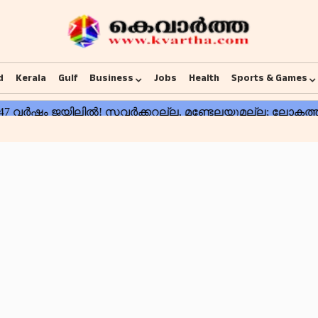
d
Kerala
Gulf
Business
Jobs
Health
Sports & Games