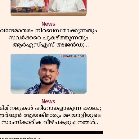
News
വന്ദേമാതരം നിർബന്ധമാക്കുന്നതും
സവർക്കറെ പുകഴ്ത്തുന്നതും
ആർഎസ്എസ് അജൻഡ;
ർക്കാരിനെതിരെ പിണറായി വിജയൻ
News
്രിമിനലുകൾ ഹീറോകളാകുന്ന കാലം;
ർജുൻ ആയങ്കിമാരും മലയാളിയുടെ
സാംസ്കാരിക വീഴ്ചകളും; നമ്മൾ
എങ്ങോട്ടാണ് പോകുന്നത്