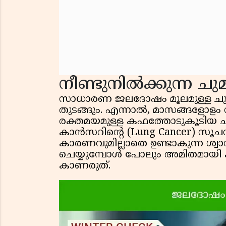
നീണ്ടുനിൽക്കുന്ന ചു
സാധാരണ ജലദോഷം മൂലമുള്ള ചുമ 
തുടങ്ങും. എന്നാൽ, മാസങ്ങളോളം നീണ
രക്തമയമുള്ള കഫത്തോടുകൂടിയ
കാൻസറിന്റെ (Lung Cancer) സ
കാരണവുമില്ലാതെ ഉണ്ടാകുന്ന ശ്
ചെയ്യുമ്പോൾ പോലും അമിതമായി കി
കാണരുത്.