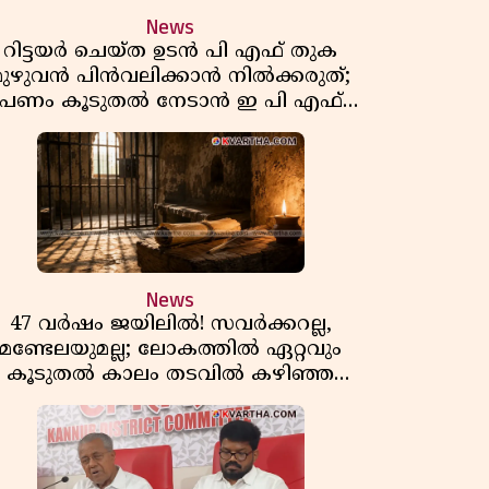
News
റിട്ടയർ ചെയ്ത ഉടൻ പി എഫ് തുക
മുഴുവൻ പിൻവലിക്കാൻ നിൽക്കരുത്;
പണം കൂടുതൽ നേടാൻ ഇ പി എഫ്
ഒയുടെ നിയമം അറിയാം
News
47 വർഷം ജയിലിൽ! സവർക്കറല്ല,
മണ്ടേലയുമല്ല; ലോകത്തിൽ ഏറ്റവും
കൂടുതൽ കാലം തടവിൽ കഴിഞ്ഞ
രാഷ്ട്രീയ തടവുകാരൻ ഇദ്ദേഹം! ഒരു
ന്ത്യൻ സ്വാതന്ത്ര്യസമര സേനാനിയുടെ
വേറിട്ട കഥ