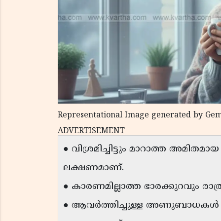
Representational Image generated by Gem
ADVERTISEMENT
● വിശ്രമിച്ചിട്ടും മാറാത്ത അമിതമ
ലക്ഷണമാണ്.
● കാരണമില്ലാത്ത ഭാരക്കുറവും രാത്
● ആവർത്തിച്ചുള്ള അണുബാധകൾ പ