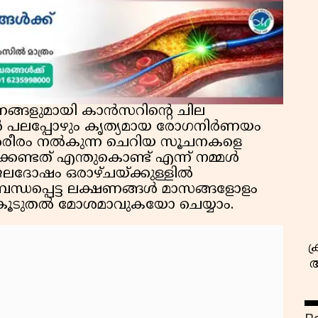
ങ്ങളുമായി കാൻസറിന്റെ ചില
സ
ാൽ പലപ്പോഴും കൃത്യമായ രോഗനിർണയം
ശരീരം നൽകുന്ന ചെറിയ സൂചനകളെ
േണ്ടത് എന്തുകൊണ്ട് എന്ന് നമ്മൾ
ലദോഷം ഒരാഴ്ചയ്ക്കുള്ളിൽ
ബന്ധപ്പെട്ട ലക്ഷണങ്ങൾ മാസങ്ങളോളം
 കൂടുതൽ മോശമാവുകയോ ചെയ്യാം.
ക
അ