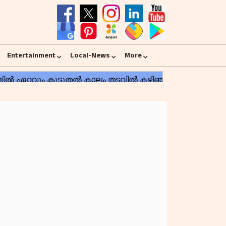
Entertainment
Local-News
More