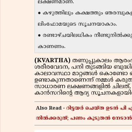
ലക്ഷണമാണ്.
● കഴുത്തിലും കക്ഷത്തും ഞരമ്പുക
ലിംഫോമയുടെ സൂചനയാകാം.
● രണ്ടാഴ്ചയിലധികം നീണ്ടുനിൽക്
കാണണം.
(KVARTHA)
തണുപ്പുകാലം ആരംഭ
ശരീരവേദന, പനി തുടങ്ങിയ ബുദ്ധ
കാലാവസ്ഥാ മാറ്റങ്ങൾ കൊണ്
ഉണ്ടാകുന്നതാണെന്ന് നമ്മൾ കരു
സാധാരണ ലക്ഷണങ്ങളിൽ ചിലത്
കാൻസറിന്റെ ആദ്യ സൂചനകളായിര
Also Read -
റിട്ടയർ ചെയ്ത ഉടൻ പി
നിൽക്കരുത്; പണം കൂടുതൽ നേടാൻ