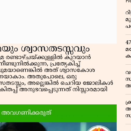
R
റ
മ
പ
ഒ
4
മയും ശ്വാസതടസ്സവും
മ
ക
രണ്ടാഴ്ചയ്ക്കുള്ളിൽ കുറയാൻ
ര
്ടുനിൽക്കുന്ന, പ്രത്യേകിച്ച്
ഇ
 ചുമയാണെങ്കിൽ അത് ശ്വാസകോശ
വ
വ
ൂചനയാകാം. അതുപോലെ, ഒരു
സ
വാസതടസ്സം, അല്ലെങ്കിൽ ചെറിയ ജോലികൾ
ആ
തപ്പ് അനുഭവപ്പെടുന്നത് നിസ്സാരമായി
സ
ക
അ
സ
എ