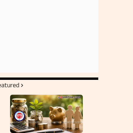
eatured