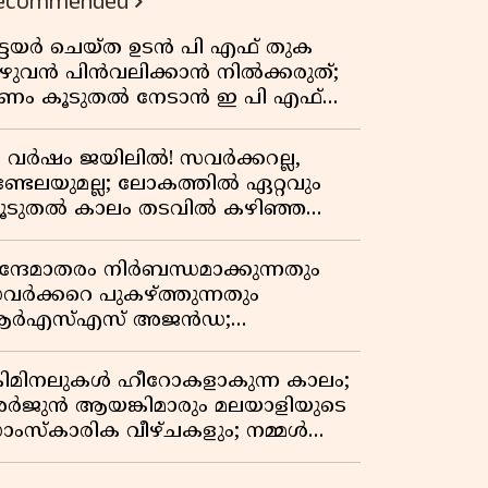
ecommended
ിട്ടയർ ചെയ്ത ഉടൻ പി എഫ് തുക
ുഴുവൻ പിൻവലിക്കാൻ നിൽക്കരുത്;
ണം കൂടുതൽ നേടാൻ ഇ പി എഫ്
യുടെ നിയമം അറിയാം
7 വർഷം ജയിലിൽ! സവർക്കറല്ല,
ണ്ടേലയുമല്ല; ലോകത്തിൽ ഏറ്റവും
ൂടുതൽ കാലം തടവിൽ കഴിഞ്ഞ
ാഷ്ട്രീയ തടവുകാരൻ ഇദ്ദേഹം! ഒരു
ന്ത്യൻ സ്വാതന്ത്ര്യസമര സേനാനിയുടെ
ന്ദേമാതരം നിർബന്ധമാക്കുന്നതും
േറിട്ട കഥ
വർക്കറെ പുകഴ്ത്തുന്നതും
ർഎസ്എസ് അജൻഡ;
ർക്കാരിനെതിരെ പിണറായി വിജയൻ
്രിമിനലുകൾ ഹീറോകളാകുന്ന കാലം;
ർജുൻ ആയങ്കിമാരും മലയാളിയുടെ
ാംസ്കാരിക വീഴ്ചകളും; നമ്മൾ
ങ്ങോട്ടാണ് പോകുന്നത്