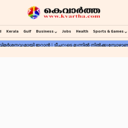
d
Kerala
Gulf
Business
Jobs
Health
Sports & Games