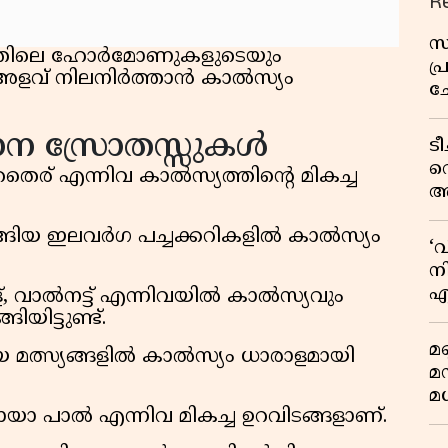
R
സ
്തിലെ ഹോർമോണുകളുടെയും
പ
വ് നിലനിർത്താൻ കാൽസ്യം
ച
വ
ധാന സ്രോതസ്സുകൾ
ട
വ
തൈര് എന്നിവ കാൽസ്യത്തിൻ്റെ മികച്ച
അ
മു
ങ്ങിയ ഇലവർഗ പച്ചക്കറികളിൽ കാൽസ്യം
മ
‘
വ
നി
എ
്ള്, വാൽനട്ട് എന്നിവയിൽ കാൽസ്യവും
വ
ിട്ടുണ്ട്.
മണ
ിയ മത്സ്യങ്ങളിൽ കാൽസ്യം ധാരാളമായി
മ
മധ
ാ പാൽ എന്നിവ മികച്ച ഉറവിടങ്ങളാണ്.