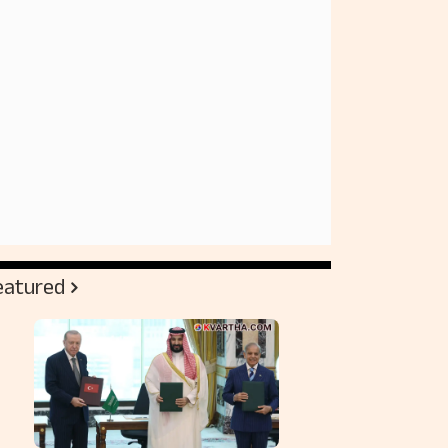
eatured