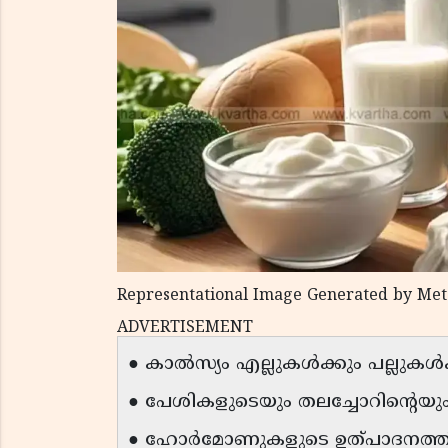
Representational Image Generated by Met
ADVERTISEMENT
● കാൽസ്യം എല്ലുകൾക്കും പല്ലുകൾ
● പേശികളുടെയും തലച്ചോറിൻ്റെയു
● ഹോർമോണുകളുടെ ഉത്പാദനത്തിന