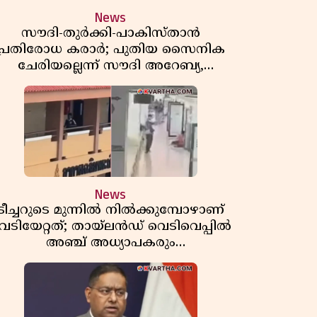
News
സൗദി-തുർക്കി-പാകിസ്താൻ
പ്രതിരോധ കരാർ; പുതിയ സൈനിക
ചേരിയല്ലെന്ന് സൗദി അറേബ്യ,
വിമർശനവുമായി ഇറാൻ
News
ടീച്ചറുടെ മുന്നിൽ നിൽക്കുമ്പോഴാണ്
െടിയേറ്റത്; തായ്‌ലൻഡ് വെടിവെപ്പിൽ
അഞ്ച് അധ്യാപകരും
മുത്തശ്ശീമുത്തശ്ശന്മാരും കൊല്ലപ്പെട്ടു,
മരണസംഖ്യ 7; ഞെട്ടിക്കുന്ന
വെളിപ്പെടുത്തലുകൾ