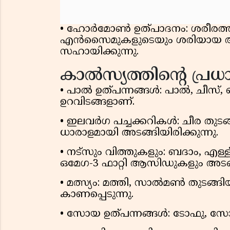
• ഹോർമോൺ ഉത്പാദനം: ശരീരത
എൻസൈമുകളുടെയും ശരിയായ അള
സഹായിക്കുന്നു.
കാൽസ്യത്തിൻ്റെ പ്ര
• പാൽ ഉത്പന്നങ്ങൾ: പാൽ, ചീസ്, 
ഉറവിടങ്ങളാണ്.
• ഇലവർഗ പച്ചക്കറികൾ: ചീര തുട
ധാരാളമായി അടങ്ങിയിരിക്കുന്നു.
• നട്‌സും വിത്തുകളും: ബദാം, എള
ഒമേഗ-3 ഫാറ്റി ആസിഡുകളും അടങ്ങിയ
• മത്സ്യം: മത്തി, സാൽമൺ തുടങ്ങ
കാണപ്പെടുന്നു.
• സോയ ഉത്പന്നങ്ങൾ: ടോഫു, സോയ