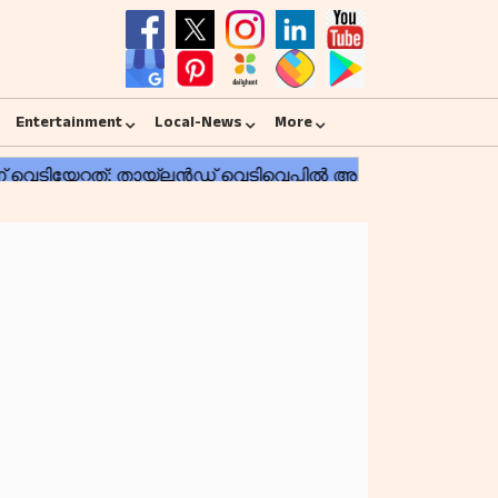
Entertainment
Local-News
More