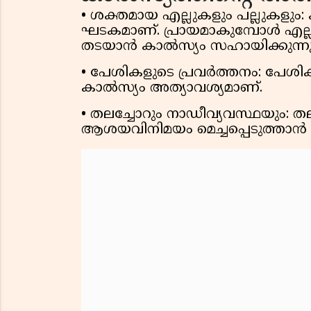
• ശക്തമായ എല്ലുകളും പല്ലുകളും:
ഘടകമാണ്. പ്രായമാകുമ്പോൾ എല്ല
തടയാൻ കാൽസ്യം സഹായിക്കുന്നു
• പേശികളുടെ പ്രവർത്തനം: പേശി
കാൽസ്യം അത്യാവശ്യമാണ്.
• തലച്ചോറും നാഡീവ്യവസ്ഥയും: ത
ആശയവിനിമയം മെച്ചപ്പെടുത്താൻ 