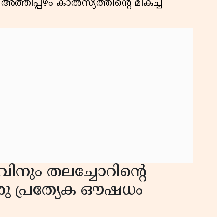
അത്തിപ്പഴം കാൽസ്യത്തിൻ്റെ മികച്ച
നും തലച്ചോറിൻ്റെ
ഒരു പ്രത്യേക ഔഷധം