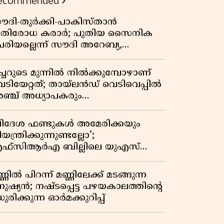
ecommended
ൗദി-തുർക്കി-പാകിസ്താൻ
്രതിരോധ കരാർ; പുതിയ സൈനിക
േരിയല്ലെന്ന് സൗദി അറേബ്യ,
ിമർശനവുമായി ഇറാൻ
ീച്ചറുടെ മുന്നിൽ നിൽക്കുമ്പോഴാണ്
െടിയേറ്റത്; തായ്‌ലൻഡ് വെടിവെപ്പിൽ
ഞ്ച് അധ്യാപകരും
ത്തശ്ശീമുത്തശ്ശന്മാരും കൊല്ലപ്പെട്ടു,
രണസംഖ്യ 7; ഞെട്ടിക്കുന്ന
വിദേശ ഫണ്ടുകൾ അമേരിക്കയും
െളിപ്പെടുത്തലുകൾ
യന്ത്രിക്കുന്നുണ്ടല്ലോ’;
ഫ്സിആർഎ ബില്ലിലെ യുഎസ്
ിമർശനങ്ങൾക്ക് മറുപടിയുമായി ഇന്ത്യ
്ണിൽ പിറന്ന് മണ്ണിലേക്ക് മടങ്ങുന്ന
നുഷ്യൻ; നഷ്ടപ്പെട്ട പഴയകാലത്തിൻ്റെ
ുരിക്കുന്ന ഓർമക്കുറിപ്പ്