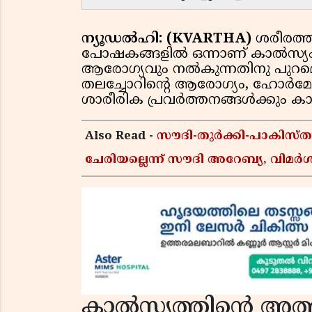
ന്യൂഡൽഹി: (KVARTHA)
ശരീരത്ത
പോഷകങ്ങളിൽ ഒന്നാണ് കാൽസ്യം.
ആരോഗ്യവും നൽകുന്നതിനു പുറമെ
തലച്ചോറിൻ്റെ ആരോഗ്യം, ഹോർമ
ശാരീരിക പ്രവർത്തനങ്ങൾക്കും ക
Also Read -
സൗദി-തുർക്കി-പാകിസ
ചേരിയല്ലെന്ന് സൗദി അറേബ്യ, വി
കാൽസ്യത്തിൻ്റെ അ