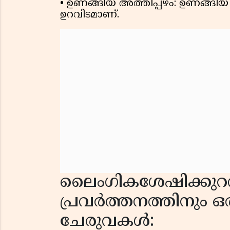
• ഉണങ്ങിയ അത്തിപ്പഴം: ഉണങ്ങിയ 
ഉറവിടമാണ്.
ലൈംഗികശേഷിക്കുറവി
പ്രവർത്തനത്തിനും 
ചേരുവകൾ: