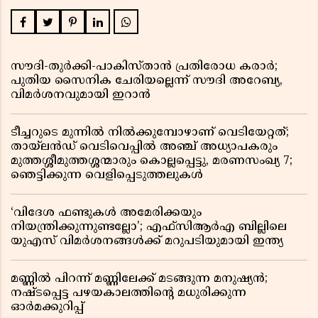
സൗദി-തുർക്കി-പാകിസ്താൻ പ്രതിരോധ കരാർ;
പുതിയ സൈനിക ചേരിയല്ലെന്ന് സൗദി അറേബ്യ,
വിമർശനവുമായി ഇറാൻ
ടീച്ചറുടെ മുന്നിൽ നിൽക്കുമ്പോഴാണ് വെടിയേറ്റത്;
തായ്‌ലൻഡ് വെടിവെപ്പിൽ അഞ്ച് അധ്യാപകരും
മുത്തശ്ശീമുത്തശ്ശന്മാരും കൊല്ലപ്പെട്ടു, മരണസംഖ്യ 7;
ഞെട്ടിക്കുന്ന വെളിപ്പെടുത്തലുകൾ
‘വിദേശ ഫണ്ടുകൾ അമേരിക്കയും
നിയന്ത്രിക്കുന്നുണ്ടല്ലോ’; എഫ്സിആർഎ ബില്ലിലെ
യുഎസ് വിമർശനങ്ങൾക്ക് മറുപടിയുമായി ഇന്ത്യ
മണ്ണിൽ പിറന്ന് മണ്ണിലേക്ക് മടങ്ങുന്ന മനുഷ്യൻ;
നഷ്ടപ്പെട്ട പഴയകാലത്തിൻ്റെ മധുരിക്കുന്ന
ഓർമക്കുറിപ്പ്