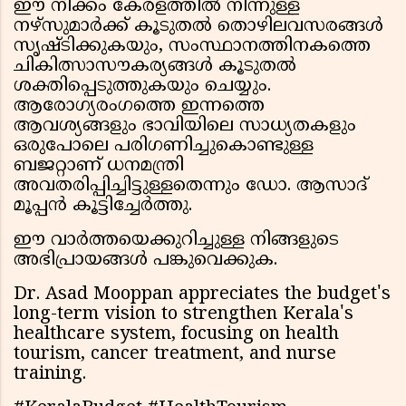
ഈ നീക്കം കേരളത്തിൽ നിന്നുള്ള
നഴ്‌സുമാർക്ക് കൂടുതൽ തൊഴിലവസരങ്ങൾ
സൃഷ്ടിക്കുകയും, സംസ്ഥാനത്തിനകത്തെ
ചികിത്സാസൗകര്യങ്ങൾ കൂടുതൽ
ശക്തിപ്പെടുത്തുകയും ചെയ്യും.
ആരോഗ്യരംഗത്തെ ഇന്നത്തെ
ആവശ്യങ്ങളും ഭാവിയിലെ സാധ്യതകളും
ഒരുപോലെ പരിഗണിച്ചുകൊണ്ടുള്ള
ബജറ്റാണ് ധനമന്ത്രി
അവതരിപ്പിച്ചിട്ടുള്ളതെന്നും ഡോ. ആസാദ്
മൂപ്പൻ കൂട്ടിച്ചേർത്തു.
ഈ വാർത്തയെക്കുറിച്ചുള്ള നിങ്ങളുടെ
അഭിപ്രായങ്ങൾ പങ്കുവെക്കുക.
Dr. Asad Mooppan appreciates the budget's
long-term vision to strengthen Kerala's
healthcare system, focusing on health
tourism, cancer treatment, and nurse
training.