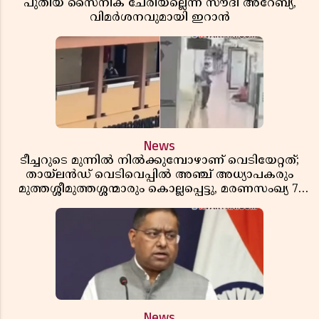
പുതിയ സൈനിക ചേരിയല്ലെന്ന് സൗദി അറേബ്യ,
വിമർശനവുമായി ഇറാൻ
News
ടീച്ചറുടെ മുന്നിൽ നിൽക്കുമ്പോഴാണ് വെടിയേറ്റത്;
തായ്‌ലൻഡ് വെടിവെപ്പിൽ അഞ്ച് അധ്യാപകരും
മുത്തശ്ശീമുത്തശ്ശന്മാരും കൊല്ലപ്പെട്ടു, മരണസംഖ്യ 7;
ഞെട്ടിക്കുന്ന വെളിപ്പെടുത്തലുകൾ
News