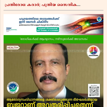
പ്രതിരോധ കരാർ; പുതിയ സൈനിക
ചേരിയല്ലെന്ന് സൗദി അറേബ്യ, വിമർശനവുമായി
ഇറാൻ