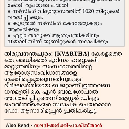
കോടി രൂപയുടെ പദ്ധതി
● നഴ്സിംഗ് വിദ്യാഭ്യാസത്തിന് 1020 സീറ്റുകൾ
വർദ്ധിപ്പിക്കും.
● കൂടുതൽ നഴ്സിംഗ് കോളേജുകളും
ആരംഭിക്കും
● എല്ലാ താലൂക്ക് ആശുപത്രികളിലും
ഡയാലിസിസ് യൂണിറ്റുകൾ സ്ഥാപിക്കും
തിരുവനന്തപുരം: (KVARTHA)
കേരളത്തെ
ഒരു മെഡിക്കൽ ടൂറിസം ഹബ്ബാക്കി
മാറ്റുന്നതിനും സംസ്ഥാനത്തിന്റെ
ആരോഗ്യസംവിധാനങ്ങളെ
ശക്തിപ്പെടുത്തുന്നതിനുമുള്ള
ദീർഘദർശിയായ ബജറ്റാണ് ഇത്തവണ
ധനമന്ത്രി കെ എൻ ബാലഗോപാൽ
അവതരിപ്പിച്ചതെന്ന് ആസ്റ്റർ ഡിഎം
ഹെൽത്ത്കെയർ സ്ഥാപക ചെയർമാൻ
ഡോ. ആസാദ് മൂപ്പൻ പ്രതികരിച്ചു.
Also Read -
സൗദി-തുർക്കി-പാകിസ്താൻ