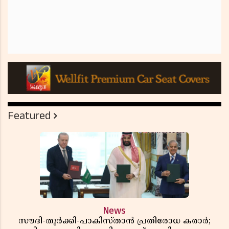
Featured
News
സൗദി-തുർക്കി-പാകിസ്താൻ പ്രതിരോധ കരാർ;