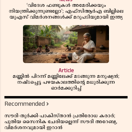
‘വിദേശ ഫണ്ടുകൾ അമേരിക്കയും
നിയന്ത്രിക്കുന്നുണ്ടല്ലോ’; എഫ്സിആർഎ ബില്ലിലെ
യുഎസ് വിമർശനങ്ങൾക്ക് മറുപടിയുമായി ഇന്ത്യ
Article
മണ്ണിൽ പിറന്ന് മണ്ണിലേക്ക് മടങ്ങുന്ന മനുഷ്യൻ;
നഷ്ടപ്പെട്ട പഴയകാലത്തിൻ്റെ മധുരിക്കുന്ന
ഓർമക്കുറിപ്പ്
Recommended
സൗദി-തുർക്കി-പാകിസ്താൻ പ്രതിരോധ കരാർ;
പുതിയ സൈനിക ചേരിയല്ലെന്ന് സൗദി അറേബ്യ,
വിമർശനവുമായി ഇറാൻ