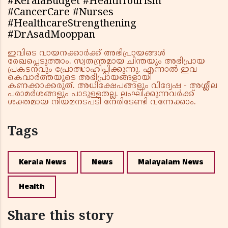
#KeralaBudget #HealthTourism
#CancerCare #Nurses
#HealthcareStrengthening
#DrAsadMooppan
ഇവിടെ വായനക്കാർക്ക് അഭിപ്രായങ്ങൾ
രേഖപ്പെടുത്താം. സ്വതന്ത്രമായ ചിന്തയും അഭിപ്രായ
പ്രകടനവും പ്രോത്സാഹിപ്പിക്കുന്നു. എന്നാൽ ഇവ
കെവാർത്തയുടെ അഭിപ്രായങ്ങളായി
കണക്കാക്കരുത്. അധിക്ഷേപങ്ങളും വിദ്വേഷ - അശ്ലീല
പരാമർശങ്ങളും പാടുള്ളതല്ല. ലംഘിക്കുന്നവർക്ക്
ശക്തമായ നിയമനടപടി നേരിടേണ്ടി വന്നേക്കാം.
Tags
Kerala News
News
Malayalam News
Health
Share this story