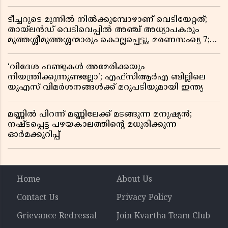
ടീച്ചറുടെ മുന്നിൽ നിൽക്കുമ്പോഴാണ് വെടിയേറ്റത്;
തായ്‌ലൻഡ് വെടിവെപ്പിൽ അഞ്ച് അധ്യാപകരും
മുത്തശ്ശീമുത്തശ്ശന്മാരും കൊല്ലപ്പെട്ടു, മരണസംഖ്യ 7;
ഞെട്ടിക്കുന്ന വെളിപ്പെടുത്തലുകൾ
‘വിദേശ ഫണ്ടുകൾ അമേരിക്കയും
നിയന്ത്രിക്കുന്നുണ്ടല്ലോ’; എഫ്സിആർഎ ബില്ലിലെ
യുഎസ് വിമർശനങ്ങൾക്ക് മറുപടിയുമായി ഇന്ത്യ
മണ്ണിൽ പിറന്ന് മണ്ണിലേക്ക് മടങ്ങുന്ന മനുഷ്യൻ;
നഷ്ടപ്പെട്ട പഴയകാലത്തിൻ്റെ മധുരിക്കുന്ന
ഓർമക്കുറിപ്പ്
Home
About Us
Contact Us
Privacy Policy
Grievance Redressal
Join Kvartha Team Club