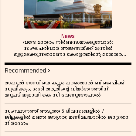
News
വന്ദേ മാതരം നിർബന്ധമാക്കുമ്പോൾ;
സംഘപരിവാർ അജണ്ടയ്ക്ക് മുന്നിൽ
മുട്ടുമടക്കുന്നതാണോ കേരളത്തിന്റെ മതേതര
പാരമ്പര്യം?
Recommended
രാഹുൽ ഗാന്ധിയെ കുറ്റം പറഞ്ഞാൽ ബിജെപിക്ക്
സുഖിക്കും; ശശി തരൂരിന്റെ വിമർശനത്തിന്
മറുപടിയുമായി കെ സി വേണുഗോപാൽ
സംസ്ഥാനത്ത് അടുത്ത 5 ദിവസങ്ങളിൽ 7
ജില്ലകളിൽ മഞ്ഞ ജാഗ്രത; മണിമലയാറിൽ ജാഗ്രതാ
നിർദേശം