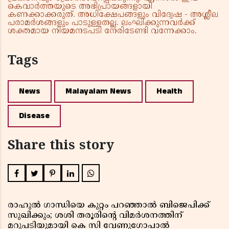
കെവാർത്തയുടെ അഭിപ്രായങ്ങളായി
കണക്കാക്കരുത്. അധിക്ഷേപങ്ങളും വിദ്വേഷ - അശ്ലീല
പരാമർശങ്ങളും പാടുള്ളതല്ല. ലംഘിക്കുന്നവർക്ക്
ശക്തമായ നിയമനടപടി നേരിടേണ്ടി വന്നേക്കാം.
Tags
News
Malayalam News
Health
Disease
Share this story
രാഹുൽ ഗാന്ധിയെ കുറ്റം പറഞ്ഞാൽ ബിജെപിക്ക്
സുഖിക്കും; ശശി തരൂരിന്റെ വിമർശനത്തിന്
മറുപടിയുമായി കെ സി വേണുഗോപാൽ