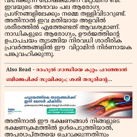
വഹിക്കുന്ന പോഷകമാണ് വിറ്റാമിൻ ബി.
ഇവയുടെ അഭാവം പല ആരോഗ്യ
പ്രശ്‌നങ്ങളിലേക്കും നമ്മെ തള്ളിവിടാറുണ്ട്.
അതിനാൽ ഇവ മതിയായ അളവിൽ
ശരീരത്തിൽ എത്തേണ്ടത് ആവശ്യമാണ്.
നാഡികളുടെ ആരോഗ്യം, ഊർജത്തിന്റെ
ഉപാപചയം തുടങ്ങിയ നിരവധി ശാരീരിക
പ്രവർത്തങ്ങളിൽ ഈ വിറ്റാമിൻ നിർണായക
പങ്കുവഹിക്കുന്നു.
Also Read -
രാഹുൽ ഗാന്ധിയെ കുറ്റം പറഞ്ഞാൽ
ബിജെപിക്ക് സുഖിക്കും; ശശി തരൂരിന്റെ
വിമർശനത്തിന് മറുപടിയുമായി കെ സി
വേണുഗോപാൽ
അതിനാൽ ഈ ഭക്ഷണങ്ങൾ നിങ്ങളുടെ
ഭക്ഷണക്രമത്തിൽ ഉൾപെടുത്തിയാൽ,
അപര്യാപ്തതയെ ചെറുക്കുന്നതിനും