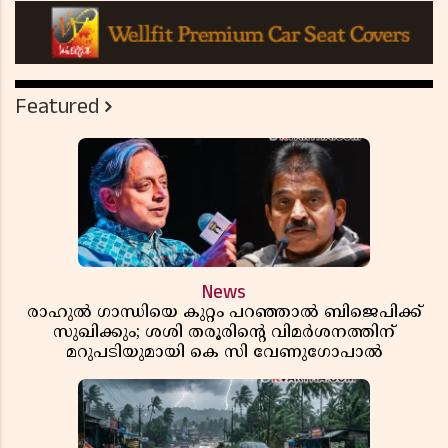
Featured
News
രാഹുൽ ഗാന്ധിയെ കുറ്റം പറഞ്ഞാൽ ബിജെപിക്ക്
സുഖിക്കും; ശശി തരൂരിന്റെ വിമർശനത്തിന്
മറുപടിയുമായി കെ സി വേണുഗോപാൽ