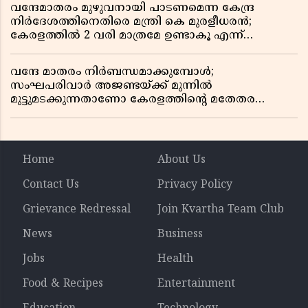
വന്ദേമാതരം മുഴുവനായി പാടണമെന്ന കേന്ദ്ര
നിർദേശത്തിനെതിരെ മന്ത്രി കെ മുരളീധരൻ;
കേരളത്തിൽ 2 വരി മാത്രമേ ഉണ്ടാകൂ എന്ന്
പ്രതികരണം
വന്ദേ മാതരം നിർബന്ധമാക്കുമ്പോൾ;
സംഘപരിവാർ അജണ്ടയ്ക്ക് മുന്നിൽ
മുട്ടുമടക്കുന്നതാണോ കേരളത്തിന്റെ മതേതര
പാരമ്പര്യം?
Home
About Us
Contact Us
Privacy Policy
Grievance Redressal
Join Kvartha Team Club
News
Business
Jobs
Health
Food & Recipes
Entertainment