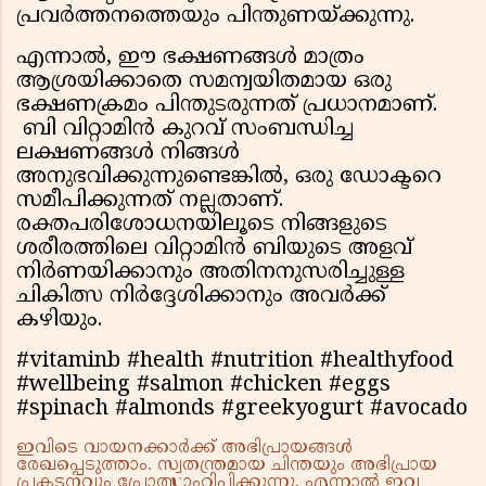
പ്രവർത്തനത്തെയും പിന്തുണയ്ക്കുന്നു.
എന്നാൽ, ഈ ഭക്ഷണങ്ങൾ മാത്രം
ആശ്രയിക്കാതെ സമന്വയിതമായ ഒരു
ഭക്ഷണക്രമം പിന്തുടരുന്നത് പ്രധാനമാണ്.
ബി വിറ്റാമിൻ കുറവ് സംബന്ധിച്ച
ലക്ഷണങ്ങൾ നിങ്ങൾ
അനുഭവിക്കുന്നുണ്ടെങ്കിൽ, ഒരു ഡോക്ടറെ
സമീപിക്കുന്നത് നല്ലതാണ്.
രക്തപരിശോധനയിലൂടെ നിങ്ങളുടെ
ശരീരത്തിലെ വിറ്റാമിൻ ബിയുടെ അളവ്
നിർണയിക്കാനും അതിനനുസരിച്ചുള്ള
ചികിത്സ നിർദ്ദേശിക്കാനും അവർക്ക്
കഴിയും.
#vitaminb #health #nutrition #healthyfood
#wellbeing #salmon #chicken #eggs
#spinach #almonds #greekyogurt #avocado
ഇവിടെ വായനക്കാർക്ക് അഭിപ്രായങ്ങൾ
രേഖപ്പെടുത്താം. സ്വതന്ത്രമായ ചിന്തയും അഭിപ്രായ
പ്രകടനവും പ്രോത്സാഹിപ്പിക്കുന്നു. എന്നാൽ ഇവ