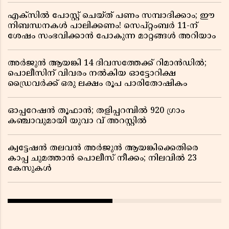
എക്സിൽ പോസ്റ്റ് ചെയ്ത് പണം സമ്പാദിക്കാം; ഈ
നിബന്ധനകൾ പാലിക്കണം! സെപ്റ്റംബർ 11-ന്
ശേഷം സംഭവിക്കാൻ പോകുന്ന മാറ്റങ്ങൾ അറിയാം
അർജുൻ ആയങ്കി 14 ദിവസത്തേക്ക് റിമാൻഡിൽ;
പൊലീസിന് വിവരം നൽകിയ ഓട്ടോറിക്ഷ
ഡ്രൈവർക്ക് ഒരു ലക്ഷം രൂപ പാരിതോഷികം
ഓപ്പറേഷൻ തൂഫാൻ; തളിപ്പറമ്പിൽ 920 ഗ്രാം
കഞ്ചാവുമായി യുവാ വ് അറസ്റ്റിൽ
ക്വട്ടേഷൻ തലവൻ അർജുൻ ആയങ്കിക്കെതിരെ
കാപ്പ ചുമത്താൻ പൊലീസ് നീക്കം; നിലവിൽ 23
കേസുകൾ