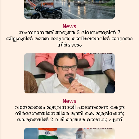
News
സംസ്ഥാനത്ത് അടുത്ത 5 ദിവസങ്ങളിൽ 7
ജില്ലകളിൽ മഞ്ഞ ജാഗ്രത; മണിമലയാറിൽ ജാഗ്രതാ
നിർദേശം
News
വന്ദേമാതരം മുഴുവനായി പാടണമെന്ന കേന്ദ്ര
നിർദേശത്തിനെതിരെ മന്ത്രി കെ മുരളീധരൻ;
കേരളത്തിൽ 2 വരി മാത്രമേ ഉണ്ടാകൂ എന്ന്
പ്രതികരണം