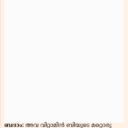
ബദാം:
അവ വിറ്റാമിൻ ബിയുടെ മറ്റൊരു