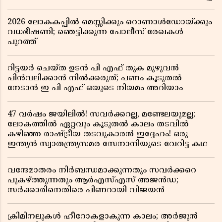
2026 ലോകകപ്പിൽ മെസ്സിക്കും റൊണാൾഡോയ്ക്കും
വധഭീഷണി; ഞെട്ടിക്കുന്ന പോലീസ് രേഖകൾ
പുറത്ത്
റിട്ടയർ ചെയ്ത ഉടൻ പി എഫ് തുക മുഴുവൻ
പിൻവലിക്കാൻ നിൽക്കരുത്; പണം കൂടുതൽ
നേടാൻ ഇ പി എഫ് ഒയുടെ നിയമം അറിയാം
47 വർഷം ജയിലിൽ! സവർക്കറല്ല, മണ്ടേലയുമല്ല;
ലോകത്തിൽ ഏറ്റവും കൂടുതൽ കാലം തടവിൽ
കഴിഞ്ഞ രാഷ്ട്രീയ തടവുകാരൻ ഇദ്ദേഹം! ഒരു
ഇന്ത്യൻ സ്വാതന്ത്ര്യസമര സേനാനിയുടെ വേറിട്ട കഥ
വന്ദേമാതരം നിർബന്ധമാക്കുന്നതും സവർക്കറെ
പുകഴ്ത്തുന്നതും ആർഎസ്എസ് അജൻഡ;
സർക്കാരിനെതിരെ പിണറായി വിജയൻ
ക്രിമിനലുകൾ ഹീറോകളാകുന്ന കാലം; അർജുൻ