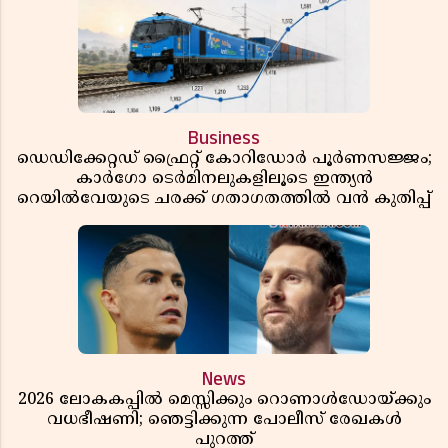
Business
ഡെഡിക്കേറ്റഡ് ഫ്രൈറ്റ് കോറിഡോർ പൂർണസജ്ജം;
കാർഗോ ടെർമിനലുകളിലൂടെ ഇന്ത്യൻ
റെയിൽവേയുടെ ചരക്ക് ഗതാഗതത്തിൽ വൻ കുതിപ്പ്
News
2026 ലോകകപ്പിൽ മെസ്സിക്കും റൊണാൾഡോയ്ക്കും
വധഭീഷണി; ഞെട്ടിക്കുന്ന പോലീസ് രേഖകൾ
പുറത്ത്