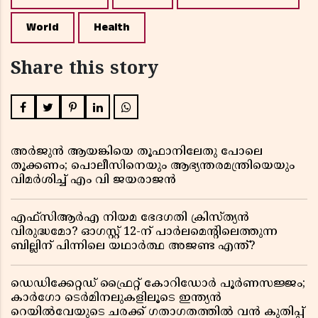
World
Health
Share this story
അർജുൻ ആയങ്കിയെ തൂഫാനിലേതു പോലെ
തൂക്കണം; പൊലീസിനെയും ആഭ്യന്തരമന്ത്രിയെയും
വിമർശിച്ച് എം വി ജയരാജൻ
എഫ്സിആർഎ നിയമ ഭേദഗതി ക്രിസ്ത്യൻ
വിരുദ്ധമോ? ഓഗസ്റ്റ് 12-ന് പാർലമെന്റിലെത്തുന്ന
ബില്ലിന് പിന്നിലെ യഥാർത്ഥ അജണ്ട എന്ത്?
ഡെഡിക്കേറ്റഡ് ഫ്രൈറ്റ് കോറിഡോർ പൂർണസജ്ജം;
കാർഗോ ടെർമിനലുകളിലൂടെ ഇന്ത്യൻ
റെയിൽവേയുടെ ചരക്ക് ഗതാഗതത്തിൽ വൻ കുതിപ്പ്