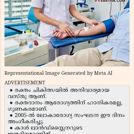
Representational Image Generated by Meta AI
ADVERTISEMENT
● രക്തം ചികിത്സയിൽ അനിവാര്യമായ
വസ്തു ആണ്.
● രക്തദാനം ആരോഗ്യത്തിന് ഹാനികരമല്ല,
ഗുണകരമാണ്.
● 2005-ൽ ലോകാരോഗ്യ സംഘടന ഈ ദിനം
അംഗീകരിച്ചു.
● കാൾ ലാൻഡ്‌സ്റ്റൈനറുടെ