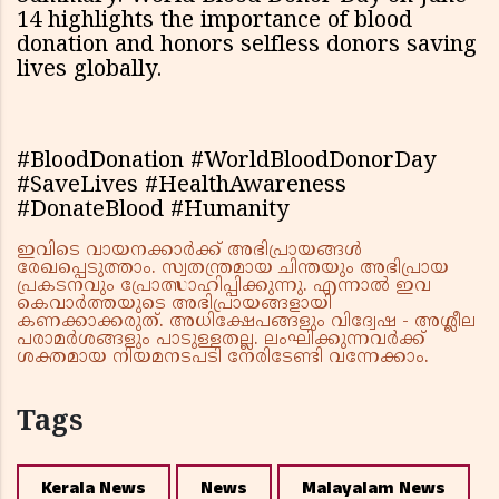
14 highlights the importance of blood
donation and honors selfless donors saving
lives globally.
#BloodDonation #WorldBloodDonorDay
#SaveLives #HealthAwareness
#DonateBlood #Humanity
ഇവിടെ വായനക്കാർക്ക് അഭിപ്രായങ്ങൾ
രേഖപ്പെടുത്താം. സ്വതന്ത്രമായ ചിന്തയും അഭിപ്രായ
പ്രകടനവും പ്രോത്സാഹിപ്പിക്കുന്നു. എന്നാൽ ഇവ
കെവാർത്തയുടെ അഭിപ്രായങ്ങളായി
കണക്കാക്കരുത്. അധിക്ഷേപങ്ങളും വിദ്വേഷ - അശ്ലീല
പരാമർശങ്ങളും പാടുള്ളതല്ല. ലംഘിക്കുന്നവർക്ക്
ശക്തമായ നിയമനടപടി നേരിടേണ്ടി വന്നേക്കാം.
Tags
Kerala News
News
Malayalam News