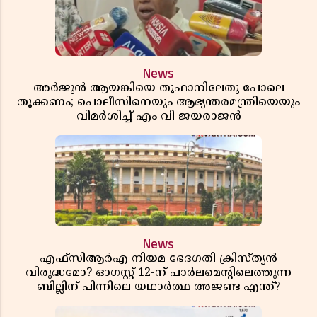
News
അർജുൻ ആയങ്കിയെ തൂഫാനിലേതു പോലെ
തൂക്കണം; പൊലീസിനെയും ആഭ്യന്തരമന്ത്രിയെയും
വിമർശിച്ച് എം വി ജയരാജൻ
News
എഫ്സിആർഎ നിയമ ഭേദഗതി ക്രിസ്ത്യൻ
വിരുദ്ധമോ? ഓഗസ്റ്റ് 12-ന് പാർലമെന്റിലെത്തുന്ന
ബില്ലിന് പിന്നിലെ യഥാർത്ഥ അജണ്ട എന്ത്?