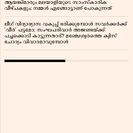
ആയങ്കിമാരും മലയാളിയുടെ സാംസ്കാരിക
വീഴ്ചകളും; നമ്മൾ എങ്ങോട്ടാണ് പോകുന്നത്
ലീഗ് വിദ്യാഭ്യാസ വകുപ്പ് ഭരിക്കുമ്പോൾ സവർക്കർക്ക്
'വീർ' പട്ടമോ; സംഘപരിവാർ അജണ്ടയ്ക്ക്
പച്ചക്കൊടി കാട്ടുന്നതാര്? മഞ്ചേശ്വരത്തെ ക്വിസ്
ചോദ്യം വിവാദമാവുമ്പോൾ