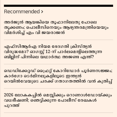
Recommended
അർജുൻ ആയങ്കിയെ തൂഫാനിലേതു പോലെ
തൂക്കണം; പൊലീസിനെയും ആഭ്യന്തരമന്ത്രിയെയും
വിമർശിച്ച് എം വി ജയരാജൻ
എഫ്സിആർഎ നിയമ ഭേദഗതി ക്രിസ്ത്യൻ
വിരുദ്ധമോ? ഓഗസ്റ്റ് 12-ന് പാർലമെന്റിലെത്തുന്ന
ബില്ലിന് പിന്നിലെ യഥാർത്ഥ അജണ്ട എന്ത്?
ഡെഡിക്കേറ്റഡ് ഫ്രൈറ്റ് കോറിഡോർ പൂർണസജ്ജം;
കാർഗോ ടെർമിനലുകളിലൂടെ ഇന്ത്യൻ
റെയിൽവേയുടെ ചരക്ക് ഗതാഗതത്തിൽ വൻ കുതിപ്പ്
2026 ലോകകപ്പിൽ മെസ്സിക്കും റൊണാൾഡോയ്ക്കും
വധഭീഷണി; ഞെട്ടിക്കുന്ന പോലീസ് രേഖകൾ
പുറത്ത്