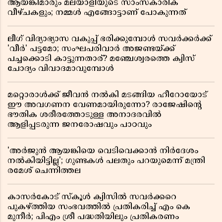
ആയങ്കിമാരും മലയാളിയുടെ സാംസ്കാരിക
വീഴ്ചകളും; നമ്മൾ എങ്ങോട്ടാണ് പോകുന്നത്
ലീഗ് വിദ്യാഭ്യാസ വകുപ്പ് ഭരിക്കുമ്പോൾ സവർക്കർക്ക്
'വീർ' പട്ടമോ; സംഘപരിവാർ അജണ്ടയ്ക്ക്
പച്ചക്കൊടി കാട്ടുന്നതാര്? മഞ്ചേശ്വരത്തെ ക്വിസ്
ചോദ്യം വിവാദമാവുമ്പോൾ
മറ്റൊരാൾക്ക് ജീവൻ നൽകി മടങ്ങിയ ഹീറോയോട്
ഈ അവഗണന വേണമായിരുന്നോ? രാജേഷിൻ്റെ
ഭൗതിക ശരീരത്തോടുള്ള അനാദരവിൽ
ആളിപ്പടരുന്ന ജനരോഷവും പാഠവും
'അർജുൻ ആയങ്കിയെ വെടിവെക്കാൻ നിർദേശം
നൽകിയിട്ടില്ല'; ഗുണ്ടകൾ പലതും പറയുമെന്ന് മന്ത്രി
രമേശ് ചെന്നിത്തല
കാസർകോട് സ്കൂൾ ക്വിസിൽ സവർക്കറെ
പുകഴ്ത്തിയ സംഭവത്തിൽ പ്രതികരിച്ച് എം കെ
മുനീർ; പിഎം ശ്രീ പദ്ധതിയിലും പ്രതികരണം