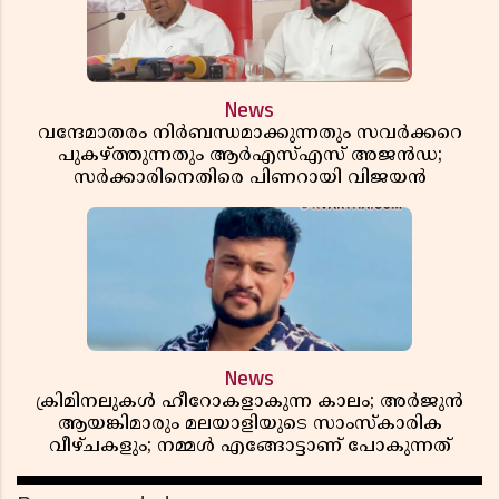
News
വന്ദേമാതരം നിർബന്ധമാക്കുന്നതും സവർക്കറെ
പുകഴ്ത്തുന്നതും ആർഎസ്എസ് അജൻഡ;
സർക്കാരിനെതിരെ പിണറായി വിജയൻ
News
ക്രിമിനലുകൾ ഹീറോകളാകുന്ന കാലം; അർജുൻ
ആയങ്കിമാരും മലയാളിയുടെ സാംസ്കാരിക
വീഴ്ചകളും; നമ്മൾ എങ്ങോട്ടാണ് പോകുന്നത്