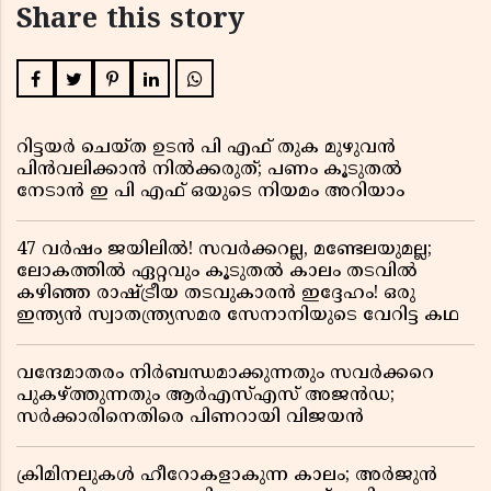
Share this story
റിട്ടയർ ചെയ്ത ഉടൻ പി എഫ് തുക മുഴുവൻ
പിൻവലിക്കാൻ നിൽക്കരുത്; പണം കൂടുതൽ
നേടാൻ ഇ പി എഫ് ഒയുടെ നിയമം അറിയാം
47 വർഷം ജയിലിൽ! സവർക്കറല്ല, മണ്ടേലയുമല്ല;
ലോകത്തിൽ ഏറ്റവും കൂടുതൽ കാലം തടവിൽ
കഴിഞ്ഞ രാഷ്ട്രീയ തടവുകാരൻ ഇദ്ദേഹം! ഒരു
ഇന്ത്യൻ സ്വാതന്ത്ര്യസമര സേനാനിയുടെ വേറിട്ട കഥ
വന്ദേമാതരം നിർബന്ധമാക്കുന്നതും സവർക്കറെ
പുകഴ്ത്തുന്നതും ആർഎസ്എസ് അജൻഡ;
സർക്കാരിനെതിരെ പിണറായി വിജയൻ
ക്രിമിനലുകൾ ഹീറോകളാകുന്ന കാലം; അർജുൻ