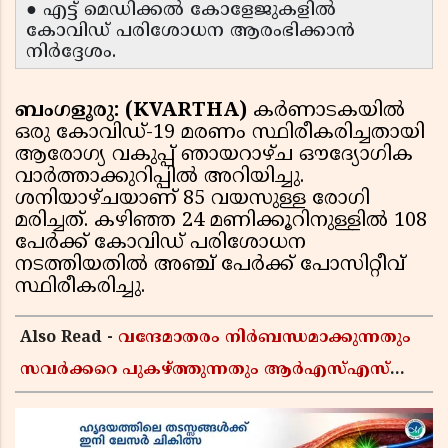
● എട്ട് മെഡിക്കൽ കോളേജുകളിൽ
കോവിഡ് പരിശോധന ആരംഭിക്കാൻ
നിർദ്ദേശം.
ബംഗളൂരു: (KVARTHA)
കർണാടകയിൽ
ഒരു കോവിഡ്-19 മരണം സ്ഥിരീകരിച്ചതായി
ആരോഗ്യ വകുപ്പ് ഞായറാഴ്ച ഔദ്യോഗിക
വാർത്താക്കുറിപ്പിൽ അറിയിച്ചു.
ശനിയാഴ്ചയാണ് 85 വയസുള്ള രോഗി
മരിച്ചത്. കഴിഞ്ഞ 24 മണിക്കൂറിനുള്ളിൽ 108
പേർക്ക് കോവിഡ് പരിശോധന
നടത്തിയതിൽ അഞ്ച് പേർക്ക് പോസിറ്റീവ്
സ്ഥിരീകരിച്ചു.
Also Read -
വന്ദേമാതരം നിർബന്ധമാക്കുന്നതും
സവർക്കറെ പുകഴ്ത്തുന്നതും ആർഎസ്എസ്
അജൻഡ; സർക്കാരിനെതിരെ പിണറായി
വിജയൻ