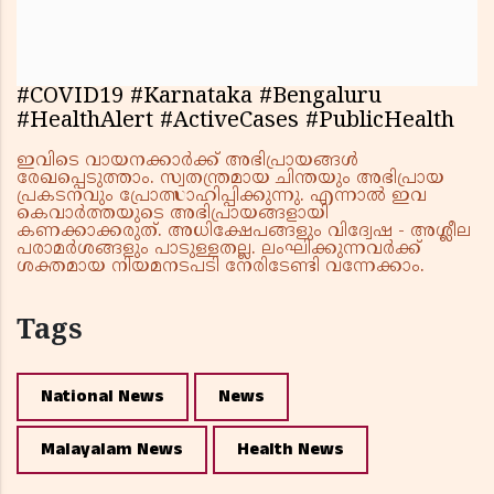
#COVID19 #Karnataka #Bengaluru
#HealthAlert #ActiveCases #PublicHealth
ഇവിടെ വായനക്കാർക്ക് അഭിപ്രായങ്ങൾ
രേഖപ്പെടുത്താം. സ്വതന്ത്രമായ ചിന്തയും അഭിപ്രായ
പ്രകടനവും പ്രോത്സാഹിപ്പിക്കുന്നു. എന്നാൽ ഇവ
കെവാർത്തയുടെ അഭിപ്രായങ്ങളായി
കണക്കാക്കരുത്. അധിക്ഷേപങ്ങളും വിദ്വേഷ - അശ്ലീല
പരാമർശങ്ങളും പാടുള്ളതല്ല. ലംഘിക്കുന്നവർക്ക്
ശക്തമായ നിയമനടപടി നേരിടേണ്ടി വന്നേക്കാം.
Tags
National News
News
Malayalam News
Health News