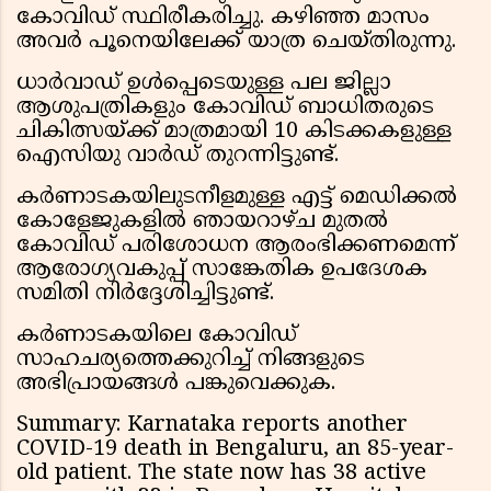
കോവിഡ് സ്ഥിരീകരിച്ചു. കഴിഞ്ഞ മാസം
അവർ പൂനെയിലേക്ക് യാത്ര ചെയ്തിരുന്നു.
ധാർവാഡ് ഉൾപ്പെടെയുള്ള പല ജില്ലാ
ആശുപത്രികളും കോവിഡ് ബാധിതരുടെ
ചികിത്സയ്ക്ക് മാത്രമായി 10 കിടക്കകളുള്ള
ഐസിയു വാർഡ് തുറന്നിട്ടുണ്ട്.
കർണാടകയിലുടനീളമുള്ള എട്ട് മെഡിക്കൽ
കോളേജുകളിൽ ഞായറാഴ്ച മുതൽ
കോവിഡ് പരിശോധന ആരംഭിക്കണമെന്ന്
ആരോഗ്യവകുപ്പ് സാങ്കേതിക ഉപദേശക
സമിതി നിർദ്ദേശിച്ചിട്ടുണ്ട്.
കർണാടകയിലെ കോവിഡ്
സാഹചര്യത്തെക്കുറിച്ച് നിങ്ങളുടെ
അഭിപ്രായങ്ങൾ പങ്കുവെക്കുക.
Summary: Karnataka reports another
COVID-19 death in Bengaluru, an 85-year-
old patient. The state now has 38 active