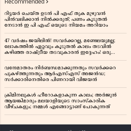
Recommended
റിട്ടയർ ചെയ്ത ഉടൻ പി എഫ് തുക മുഴുവൻ
പിൻവലിക്കാൻ നിൽക്കരുത്; പണം കൂടുതൽ
നേടാൻ ഇ പി എഫ് ഒയുടെ നിയമം അറിയാം
47 വർഷം ജയിലിൽ! സവർക്കറല്ല, മണ്ടേലയുമല്ല;
ലോകത്തിൽ ഏറ്റവും കൂടുതൽ കാലം തടവിൽ
കഴിഞ്ഞ രാഷ്ട്രീയ തടവുകാരൻ ഇദ്ദേഹം! ഒരു
ഇന്ത്യൻ സ്വാതന്ത്ര്യസമര സേനാനിയുടെ വേറിട്ട കഥ
വന്ദേമാതരം നിർബന്ധമാക്കുന്നതും സവർക്കറെ
പുകഴ്ത്തുന്നതും ആർഎസ്എസ് അജൻഡ;
സർക്കാരിനെതിരെ പിണറായി വിജയൻ
ക്രിമിനലുകൾ ഹീറോകളാകുന്ന കാലം; അർജുൻ
ആയങ്കിമാരും മലയാളിയുടെ സാംസ്കാരിക
വീഴ്ചകളും; നമ്മൾ എങ്ങോട്ടാണ് പോകുന്നത്