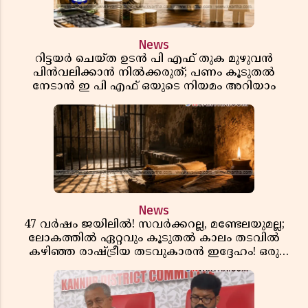
News
റിട്ടയർ ചെയ്ത ഉടൻ പി എഫ് തുക മുഴുവൻ
പിൻവലിക്കാൻ നിൽക്കരുത്; പണം കൂടുതൽ
നേടാൻ ഇ പി എഫ് ഒയുടെ നിയമം അറിയാം
News
47 വർഷം ജയിലിൽ! സവർക്കറല്ല, മണ്ടേലയുമല്ല;
ലോകത്തിൽ ഏറ്റവും കൂടുതൽ കാലം തടവിൽ
കഴിഞ്ഞ രാഷ്ട്രീയ തടവുകാരൻ ഇദ്ദേഹം! ഒരു
ഇന്ത്യൻ സ്വാതന്ത്ര്യസമര സേനാനിയുടെ വേറിട്ട കഥ